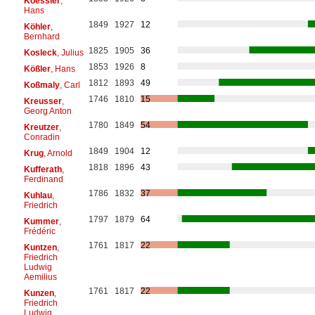
Koessler
,
Hans
1849
1927
12
Köhler
,
Bernhard
1825
1905
36
Kosleck
, Julius
1853
1926
8
Kößler
, Hans
1812
1893
49
Koßmaly
, Carl
1746
1810
15
Kreusser
,
Georg Anton
1780
1849
54
Kreutzer
,
Conradin
1849
1904
12
Krug
, Arnold
1818
1896
43
Kufferath
,
Ferdinand
1786
1832
37
Kuhlau
,
Friedrich
1797
1879
64
Kummer
,
Frédéric
1761
1817
22
Kuntzen
,
Friedrich
Ludwig
Aemilius
1761
1817
22
Kunzen
,
Friedrich
Ludwig