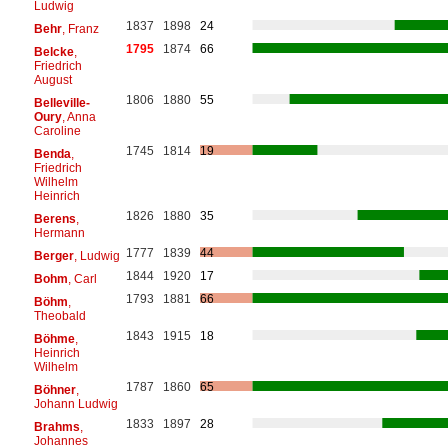
Ludwig
1837
1898
24
Behr
, Franz
1795
1874
66
Belcke
,
Friedrich
August
1806
1880
55
Belleville-
Oury
, Anna
Caroline
1745
1814
19
Benda
,
Friedrich
Wilhelm
Heinrich
1826
1880
35
Berens
,
Hermann
1777
1839
44
Berger
, Ludwig
1844
1920
17
Bohm
, Carl
1793
1881
66
Böhm
,
Theobald
1843
1915
18
Böhme
,
Heinrich
Wilhelm
1787
1860
65
Böhner
,
Johann Ludwig
1833
1897
28
Brahms
,
Johannes