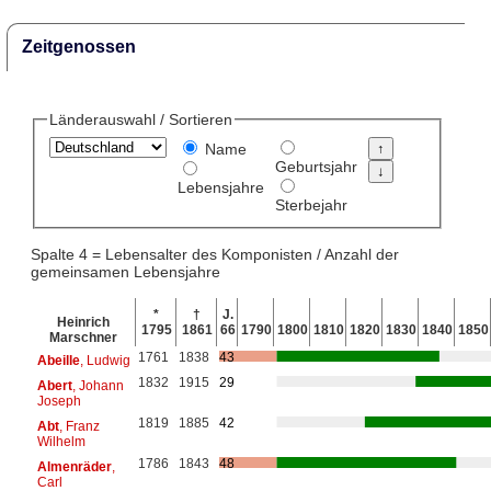
Zeitgenossen
Länderauswahl / Sortieren
Name
Geburtsjahr
Lebensjahre
Sterbejahr
Spalte 4 = Lebensalter des Komponisten / Anzahl der
gemeinsamen Lebensjahre
*
†
J.
Heinrich
1795
1861
66
1790
1800
1810
1820
1830
1840
1850
Marschner
1761
1838
43
Abeille
, Ludwig
1832
1915
29
Abert
, Johann
Joseph
1819
1885
42
Abt
, Franz
Wilhelm
1786
1843
48
Almenräder
,
Carl