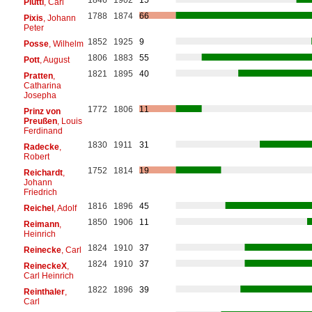
Piutti
, Carl
1788
1874
66
Pixis
, Johann
Peter
1852
1925
9
Posse
, Wilhelm
1806
1883
55
Pott
, August
1821
1895
40
Pratten
,
Catharina
Josepha
1772
1806
11
Prinz von
Preußen
, Louis
Ferdinand
1830
1911
31
Radecke
,
Robert
1752
1814
19
Reichardt
,
Johann
Friedrich
1816
1896
45
Reichel
, Adolf
1850
1906
11
Reimann
,
Heinrich
1824
1910
37
Reinecke
, Carl
1824
1910
37
ReineckeX
,
Carl Heinrich
1822
1896
39
Reinthaler
,
Carl