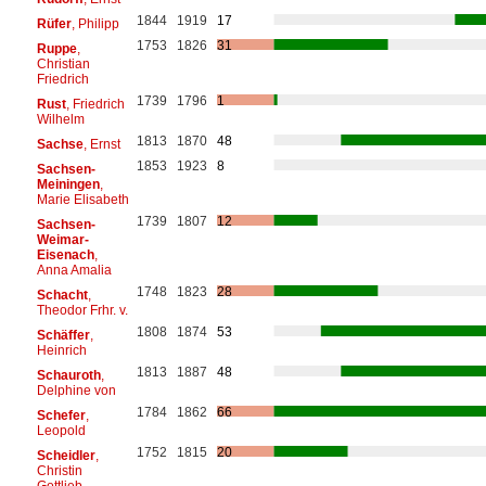
1844
1919
17
Rüfer
, Philipp
1753
1826
31
Ruppe
,
Christian
Friedrich
1739
1796
1
Rust
, Friedrich
Wilhelm
1813
1870
48
Sachse
, Ernst
1853
1923
8
Sachsen-
Meiningen
,
Marie Elisabeth
1739
1807
12
Sachsen-
Weimar-
Eisenach
,
Anna Amalia
1748
1823
28
Schacht
,
Theodor Frhr. v.
1808
1874
53
Schäffer
,
Heinrich
1813
1887
48
Schauroth
,
Delphine von
1784
1862
66
Schefer
,
Leopold
1752
1815
20
Scheidler
,
Christin
Gottlieb