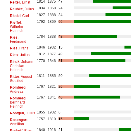
1814
1875
47
Reiter
, Ernst
1834
1858
24
Reubke
, Julius
1827
1888
34
Riedel
, Carl
1792
1869
66
Rieffel
,
Wilhelm
Heinrich
1784
1838
43
Ries
,
Ferdinand
1846
1932
15
Ries
, Franz
1812
1877
49
Rietz
, Julius
1770
1846
51
Rinck
, Johann
Christian
Heinrich
1811
1885
50
Ritter
, August
Gottfried
1767
1821
26
Romberg
,
Andreas
1767
1841
46
Romberg
,
Bernhard
Heinrich
1855
1932
6
Röntgen
, Julius
1757
1810
15
Rosengart
,
Aemilian
1840
1916
21
Rudorff
, Ernst