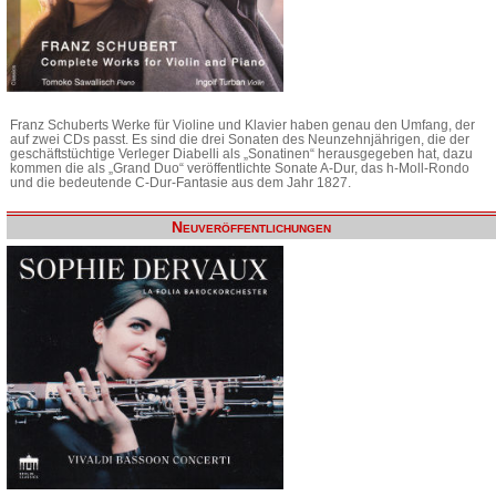
Franz Schuberts Werke für Violine und Klavier haben genau den Umfang, der
auf zwei CDs passt. Es sind die drei Sonaten des Neunzehnjährigen, die der
geschäftstüchtige Verleger Diabelli als „Sonatinen“ herausgegeben hat, dazu
kommen die als „Grand Duo“ veröffentlichte Sonate A-Dur, das h-Moll-Rondo
und die bedeutende C-Dur-Fantasie aus dem Jahr 1827.
Neuveröffentlichungen