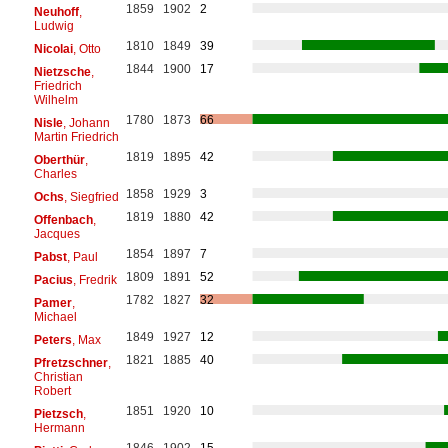
1859
1902
2
Neuhoff
,
Ludwig
1810
1849
39
Nicolai
, Otto
1844
1900
17
Nietzsche
,
Friedrich
Wilhelm
1780
1873
66
Nisle
, Johann
Martin Friedrich
1819
1895
42
Oberthür
,
Charles
1858
1929
3
Ochs
, Siegfried
1819
1880
42
Offenbach
,
Jacques
1854
1897
7
Pabst
, Paul
1809
1891
52
Pacius
, Fredrik
1782
1827
32
Pamer
,
Michael
1849
1927
12
Peters
, Max
1821
1885
40
Pfretzschner
,
Christian
Robert
1851
1920
10
Pietzsch
,
Hermann
1846
1902
15