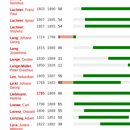
Aemilius
1803
1890
58
Lachner
, Franz
Paul
1807
1895
54
Lachner
, Ignaz
1807
1893
54
Lachner
,
Vinzenz
1724
1798
3
Lang
, Johann
Georg
1815
1880
46
Lang
,
Josephine
1830
1889
31
Lange
, Gustav
1850
1926
11
Lange-Müller
,
Peter Erasmus
1805
1887
56
Lee
, Sebastian
1769
1843
48
Lickl
, Johann
Georg
1795
1869
66
Liebmann
,
Helene
1796
1869
65
Loewe
, Carl
1806
1889
55
Lorenz
, Oswald
1801
1851
50
Lortzing
, Albert
1822
1882
39
Lyra
, Justus
Wilhelm