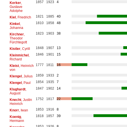
1857
1923
4
Kerker
,
Gustave
Adolphe
1821
1885
40
Kiel
, Friedrich
1810
1858
48
Kinkel
,
Johanna
1823
1903
38
Kirchner
,
Theodor
Fürchtegott
1848
1907
13
Kistler
, Cyrill
1846
1901
15
Kleinmichel
,
Richard
1777
1811
16
Kleist
, Heinrich
von
1859
1933
2
Klengel
, Julius
1854
1935
7
Klengel
, Paul
1847
1902
14
Klughardt
,
August
1752
1817
22
Knecht
, Justin
Heinrich
1853
1916
8
Knorr
, Iwan
1818
1857
39
Koenig
,
Hermann
1853
1926
8