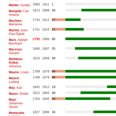
1860
1911
1
Mahler
, Gustav
1813
1889
48
Mangold
, Carl
Amand
1744
1812
17
Martines
,
Marianne
1741
1816
21
Martini
, Jean-
Paul-Égide
1795
1866
66
Marx
, Adolph
Bernhard
1806
1887
55
Marxsen
,
Eduard
1810
1858
48
Mathieux-
Kinkel
,
Johanna
1789
1878
66
Maurer
, Louis
1789
1878
66
Maurer
,
Ludwig
1842
1912
19
May
, Karl
1812
1883
49
Mayer
, Emilie
1763
1845
50
Mayr
,
Johannes
Simon
1827
1896
34
Meinardus
,