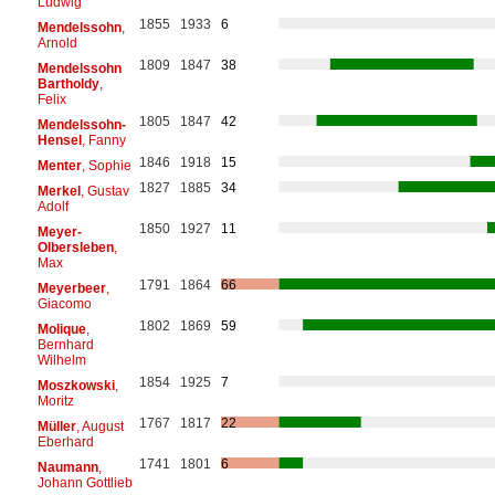
Ludwig
1855
1933
6
Mendelssohn
,
Arnold
1809
1847
38
Mendelssohn
Bartholdy
,
Felix
1805
1847
42
Mendelssohn-
Hensel
, Fanny
1846
1918
15
Menter
, Sophie
1827
1885
34
Merkel
, Gustav
Adolf
1850
1927
11
Meyer-
Olbersleben
,
Max
1791
1864
66
Meyerbeer
,
Giacomo
1802
1869
59
Molique
,
Bernhard
Wilhelm
1854
1925
7
Moszkowski
,
Moritz
1767
1817
22
Müller
, August
Eberhard
1741
1801
6
Naumann
,
Johann Gottlieb