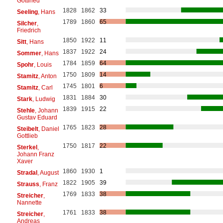
Gottfried
1828
1862
33
Seeling
, Hans
1789
1860
65
Silcher
,
Friedrich
1850
1922
11
Sitt
, Hans
1837
1922
24
Sommer
, Hans
1784
1859
64
Spohr
, Louis
1750
1809
14
Stamitz
, Anton
1745
1801
6
Stamitz
, Carl
1831
1884
30
Stark
, Ludwig
1839
1915
22
Stehle
, Johann
Gustav Eduard
1765
1823
28
Steibelt
, Daniel
Gottlieb
1750
1817
22
Sterkel
,
Johann Franz
Xaver
1860
1930
1
Stradal
, August
1822
1905
39
Strauss
, Franz
1769
1833
38
Streicher
,
Nannette
1761
1833
38
Streicher
,
Andreas