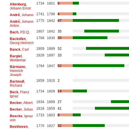
1734
1801
6
Altenburg
,
Johann Ernst
1741
1799
4
André
, Johann
1775
1842
47
André
, Johann
Anton
1807
1842
35
Bach
, P.D.Q.
1768
1830
35
Backofen
,
Georg Heinrich
1809
1889
52
Banck
, Carl
1828
1897
33
Bargiel
,
Woldemar
1784
1847
52
Bärmann
,
Heinrich
Joseph
1859
1910
2
Bartmuß
,
Richard
1734
1809
14
Beck
, Franz
Ignaz
1834
1899
27
Becker
, Albert
1818
1859
41
Becker
, Julius
1733
1803
8
Beecke
, Ignaz
von
1770
1827
32
Beethoven
,