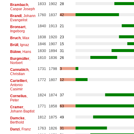
1833
1902
28
Brambach
,
Caspar Joseph
1760
1837
42
Brandl
, Johann
Evangelist
1840
1913
21
Bronsart
,
Ingeborg
1838
1920
23
Bruch
, Max
1846
1907
15
Brüll
, Ignaz
1830
1894
31
Bülow
, Hans
1810
1836
26
Burgmüller
,
Norbert
1731
1798
3
Cannabich
,
Christian
1772
1807
12
Cartellieri
,
Antonio
Casimir
1824
1874
37
Cornelius
,
Peter
1771
1858
63
Cramer
,
Johann Baptist
1812
1875
49
Damcke
,
Berthold
1763
1826
31
Danzi
, Franz