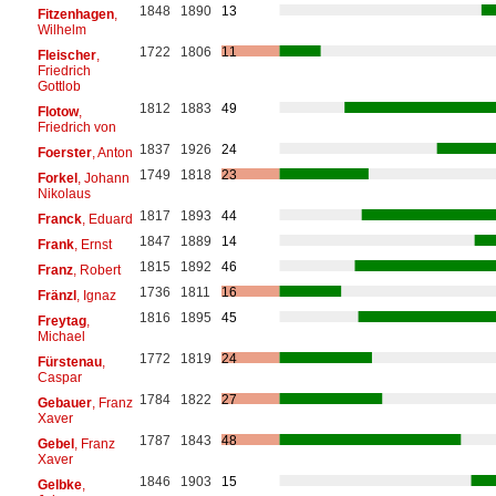
1848
1890
13
Fitzenhagen
,
Wilhelm
1722
1806
11
Fleischer
,
Friedrich
Gottlob
1812
1883
49
Flotow
,
Friedrich von
1837
1926
24
Foerster
, Anton
1749
1818
23
Forkel
, Johann
Nikolaus
1817
1893
44
Franck
, Eduard
1847
1889
14
Frank
, Ernst
1815
1892
46
Franz
, Robert
1736
1811
16
Fränzl
, Ignaz
1816
1895
45
Freytag
,
Michael
1772
1819
24
Fürstenau
,
Caspar
1784
1822
27
Gebauer
, Franz
Xaver
1787
1843
48
Gebel
, Franz
Xaver
1846
1903
15
Gelbke
,