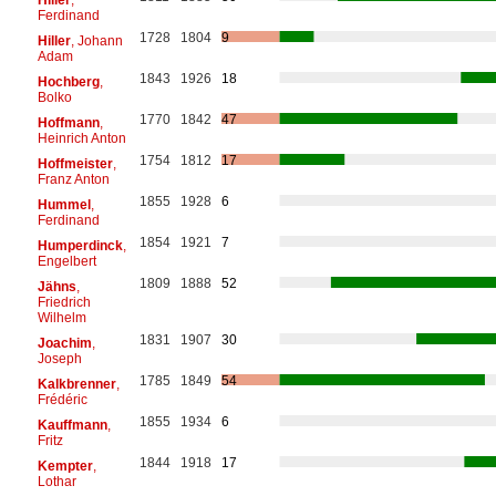
Ferdinand
1728
1804
9
Hiller
, Johann
Adam
1843
1926
18
Hochberg
,
Bolko
1770
1842
47
Hoffmann
,
Heinrich Anton
1754
1812
17
Hoffmeister
,
Franz Anton
1855
1928
6
Hummel
,
Ferdinand
1854
1921
7
Humperdinck
,
Engelbert
1809
1888
52
Jähns
,
Friedrich
Wilhelm
1831
1907
30
Joachim
,
Joseph
1785
1849
54
Kalkbrenner
,
Frédéric
1855
1934
6
Kauffmann
,
Fritz
1844
1918
17
Kempter
,
Lothar