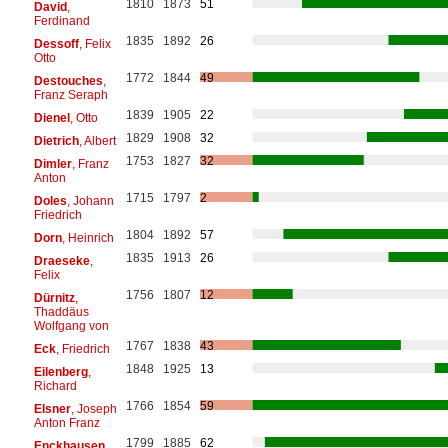
1810
1873
51
David
,
Ferdinand
1835
1892
26
Dessoff
, Felix
Otto
1772
1844
49
Destouches
,
Franz Seraph
1839
1905
22
Dienel
, Otto
1829
1908
32
Dietrich
, Albert
1753
1827
32
Dimler
, Franz
Anton
1715
1797
2
Doles
, Johann
Friedrich
1804
1892
57
Dorn
, Heinrich
1835
1913
26
Draeseke
,
Felix
1756
1807
12
Dürnitz
,
Thaddäus
Wolfgang von
1767
1838
43
Eck
, Friedrich
1848
1925
13
Eilenberg
,
Richard
1766
1854
59
Elsner
, Joseph
Anton Franz
1799
1885
62
Enckhausen
,