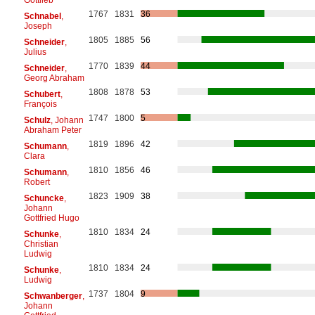
1767
1831
36
Schnabel
,
Joseph
1805
1885
56
Schneider
,
Julius
1770
1839
44
Schneider
,
Georg Abraham
1808
1878
53
Schubert
,
François
1747
1800
5
Schulz
, Johann
Abraham Peter
1819
1896
42
Schumann
,
Clara
1810
1856
46
Schumann
,
Robert
1823
1909
38
Schuncke
,
Johann
Gottfried Hugo
1810
1834
24
Schunke
,
Christian
Ludwig
1810
1834
24
Schunke
,
Ludwig
1737
1804
9
Schwanberger
,
Johann