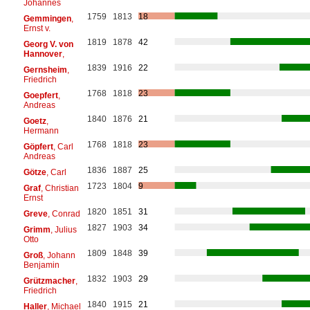
Johannes
1759
1813
18
Gemmingen
,
Ernst v.
1819
1878
42
Georg V. von
Hannover
,
1839
1916
22
Gernsheim
,
Friedrich
1768
1818
23
Goepfert
,
Andreas
1840
1876
21
Goetz
,
Hermann
1768
1818
23
Göpfert
, Carl
Andreas
1836
1887
25
Götze
, Carl
1723
1804
9
Graf
, Christian
Ernst
1820
1851
31
Greve
, Conrad
1827
1903
34
Grimm
, Julius
Otto
1809
1848
39
Groß
, Johann
Benjamin
1832
1903
29
Grützmacher
,
Friedrich
1840
1915
21
Haller
, Michael