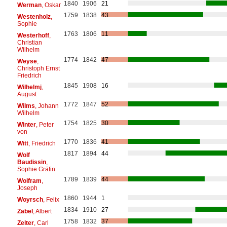
1840
1906
21
Werman
, Oskar
1759
1838
43
Westenholz
,
Sophie
1763
1806
11
Westerhoff
,
Christian
Wilhelm
1774
1842
47
Weyse
,
Christoph Ernst
Friedrich
1845
1908
16
Wilhelmj
,
August
1772
1847
52
Wilms
, Johann
Wilhelm
1754
1825
30
Winter
, Peter
von
1770
1836
41
Witt
, Friedrich
1817
1894
44
Wolf
Baudissin
,
Sophie Gräfin
1789
1839
44
Wolfram
,
Joseph
1860
1944
1
Woyrsch
, Felix
1834
1910
27
Zabel
, Albert
1758
1832
37
Zelter
, Carl