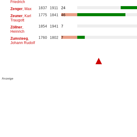
Friedrich
1837
1911
24
Zenger
, Max
1775
1841
46
Zeuner
, Karl
Traugott
1854
1941
7
Zöllner
,
Heinrich
1760
1802
7
Zumsteeg
,
Johann Rudolf
▲
Anzeige