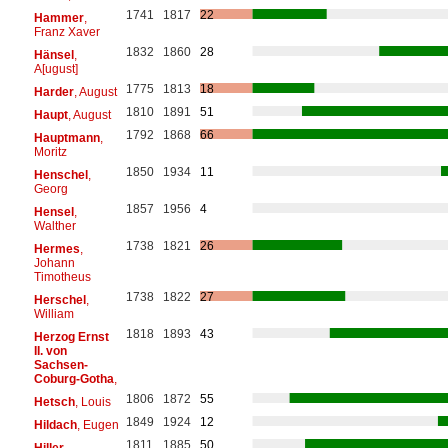
1741
1817
22
Hammer
,
Franz Xaver
1832
1860
28
Hänsel
,
A[ugust]
1775
1813
18
Harder
, August
1810
1891
51
Haupt
, August
1792
1868
66
Hauptmann
,
Moritz
1850
1934
11
Henschel
,
Georg
1857
1956
4
Hensel
,
Walther
1738
1821
26
Hermes
,
Johann
Timotheus
1738
1822
27
Herschel
,
William
1818
1893
43
Herzog Ernst
II. von
Sachsen-
Coburg-Gotha
,
1806
1872
55
Hetsch
, Louis
1849
1924
12
Hildach
, Eugen
1811
1885
50
Hiller
,