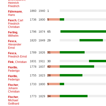
Heinrich
Friedrich
1860
1940
1
Fährmann
,
Hans
1736
1800
5
Fasch
, Carl
Friedrich
Christian
1796
1874
65
Ferling
,
Wilhelm
1820
1849
29
Fesca
,
Alexander
Ernst
1789
1826
31
Fesca
,
Friedrich Ernst
1831
1911
30
Fink
, Christian
1778
1837
42
Fiorillo
,
Federigo
1755
1823
28
Fiorillo
,
Federigo
1733
1800
5
Fischer
,
Johann
Christian
1773
1829
34
Fischer
,
Michael
Gotthard