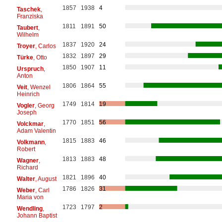
1857
1938
4
Taschek
,
Franziska
1811
1891
50
Taubert
,
Wilhelm
1837
1920
24
Troyer
, Carlos
1832
1897
29
Türke
, Otto
1850
1907
11
Urspruch
,
Anton
1806
1864
55
Veit
, Wenzel
Heinrich
1749
1814
19
Vogler
, Georg
Joseph
1770
1851
56
Volckmar
,
Adam Valentin
1815
1883
46
Volkmann
,
Robert
1813
1883
48
Wagner
,
Richard
1821
1896
40
Walter
, August
1786
1826
31
Weber
, Carl
Maria von
1723
1797
2
Wendling
,
Johann Baptist