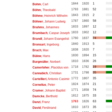
1844
1920
1
Bohm
, Carl
1793
1881
52
Böhm
, Theobald
1843
1915
2
Böhme
, Heinrich Wilhelm
1787
1860
58
Böhner
, Johann Ludwig
1833
1897
12
Brahms
, Johannes
1833
1902
12
Brambach
, Caspar Joseph
1760
1837
74
Brandl
, Johann Evangelist
1840
1913
5
Bronsart
, Ingeborg
1838
1920
7
Bruch
, Max
1830
1894
15
Bülow
, Hans
1810
1836
26
Burgmüller
, Norbert
1718
1782
19
Camerloher
, Placidus von
1731
1798
35
Cannabich
, Christian
1772
1807
35
Cartellieri
, Antonio Casimir
1824
1874
21
Cornelius
, Peter
1771
1858
74
Cramer
, Johann Baptist
1812
1875
33
Damcke
, Berthold
1763
1826
63
Danzi
, Franz
1810
1873
35
David
, Ferdinand