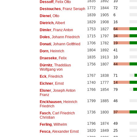
1835
1892
10
Dessoff
, Felix Otto
1772
1844
72
Destouches
, Franz Seraph
1839
1905
6
Dienel
, Otto
1829
1908
16
Dietrich
, Albert
1753
1827
64
Dimler
, Franz Anton
1715
1797
34
Doles
, Johann Friedrich
1706
1782
19
Donati
, Johann Gottfried
1804
1892
41
Dorn
, Heinrich
1835
1913
10
Draeseke
, Felix
1756
1807
44
Dürnitz
, Thaddäus
Wolfgang von
1767
1838
71
Eck
, Friedrich
1740
1777
14
Eichner
, Ernst
1766
1854
79
Elsner
, Joseph Anton
Franz
1799
1885
46
Enckhausen
, Heinrich
Friedrich
1736
1800
37
Fasch
, Carl Friedrich
Christian
1796
1874
49
Ferling
, Wilhelm
1820
1849
25
Fesca
, Alexander Ernst