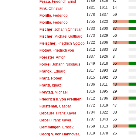
1789
1826
37
Fesca
, Friedrich Ernst
1831
1911
14
Fink
, Christian
1778
1837
59
Fiorillo
, Federigo
1755
1823
60
Fiorillo
, Federigo
1733
1800
37
Fischer
, Johann Christian
1773
1829
56
Fischer
, Michael Gotthard
1722
1806
43
Fleischer
, Friedrich Gottlob
1812
1883
33
Flotow
, Friedrich von
1837
1926
8
Foerster
, Anton
1749
1818
55
Forkel
, Johann Nikolaus
1817
1893
28
Franck
, Eduard
1815
1892
30
Franz
, Robert
1736
1811
48
Fränzl
, Ignaz
1816
1895
29
Freytag
, Michael
1712
1786
23
Friedrich II. von Preußen
,
1772
1819
47
Fürstenau
, Caspar
1784
1822
38
Gebauer
, Franz Xaver
1787
1843
56
Gebel
, Franz Xaver
1759
1813
50
Gemmingen
, Ernst v.
1819
1878
26
Georg V. von Hannover
,