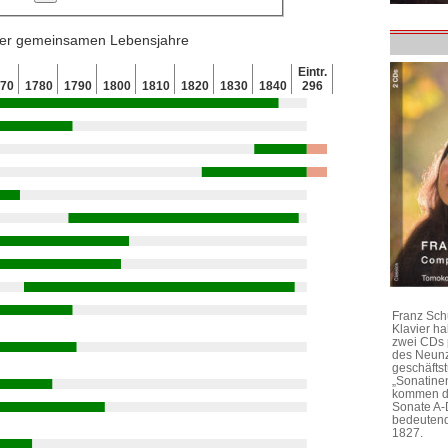
 der gemeinsamen Lebensjahre
Eintr.
770
1780
1790
1800
1810
1820
1830
1840
296
Franz Sch
Klavier h
zwei CDs 
des Neunz
geschäftst
„Sonatine
kommen di
Sonate A-
bedeutend
1827.