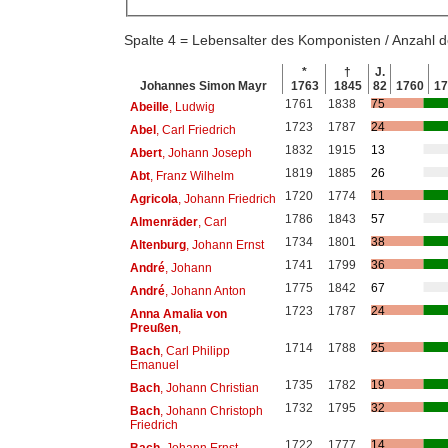
Spalte 4 = Lebensalter des Komponisten / Anzahl
*
†
J.
Johannes Simon Mayr
1763
1845
82
1760
1
1761
1838
75
Abeille
, Ludwig
1723
1787
24
Abel
, Carl Friedrich
1832
1915
13
Abert
, Johann Joseph
1819
1885
26
Abt
, Franz Wilhelm
1720
1774
11
Agricola
, Johann Friedrich
1786
1843
57
Almenräder
, Carl
1734
1801
38
Altenburg
, Johann Ernst
1741
1799
36
André
, Johann
1775
1842
67
André
, Johann Anton
1723
1787
24
Anna Amalia von
Preußen
,
1714
1788
25
Bach
, Carl Philipp
Emanuel
1735
1782
19
Bach
, Johann Christian
1732
1795
32
Bach
, Johann Christoph
Friedrich
1722
1777
14
Bach
, Johann Ernst