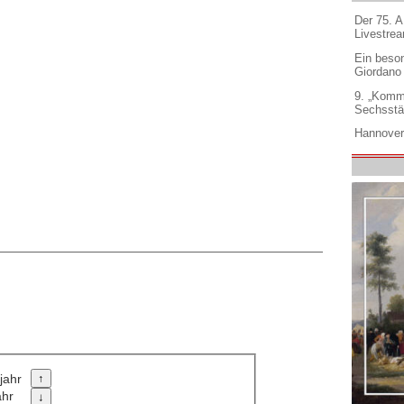
Der 75. 
Livestre
Ein beso
Giordano
9. „Komm
Sechsstä
Hannover
jahr
ahr