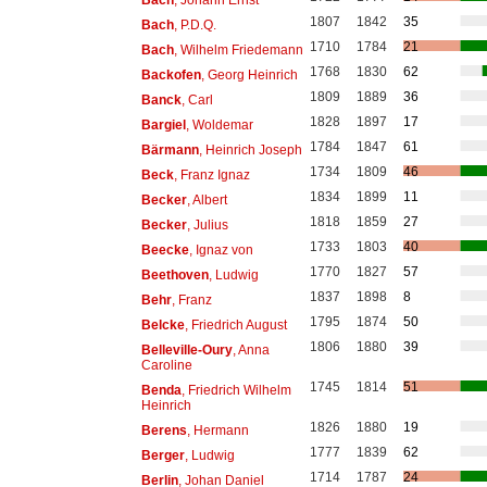
1807
1842
35
Bach
, P.D.Q.
1710
1784
21
Bach
, Wilhelm Friedemann
1768
1830
62
Backofen
, Georg Heinrich
1809
1889
36
Banck
, Carl
1828
1897
17
Bargiel
, Woldemar
1784
1847
61
Bärmann
, Heinrich Joseph
1734
1809
46
Beck
, Franz Ignaz
1834
1899
11
Becker
, Albert
1818
1859
27
Becker
, Julius
1733
1803
40
Beecke
, Ignaz von
1770
1827
57
Beethoven
, Ludwig
1837
1898
8
Behr
, Franz
1795
1874
50
Belcke
, Friedrich August
1806
1880
39
Belleville-Oury
, Anna
Caroline
1745
1814
51
Benda
, Friedrich Wilhelm
Heinrich
1826
1880
19
Berens
, Hermann
1777
1839
62
Berger
, Ludwig
1714
1787
24
Berlin
, Johan Daniel