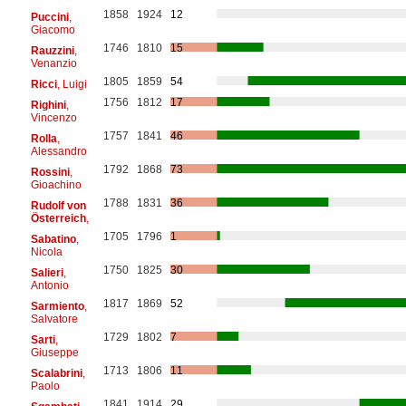
1858
1924
12
Puccini
,
Giacomo
1746
1810
15
Rauzzini
,
Venanzio
1805
1859
54
Ricci
, Luigi
1756
1812
17
Righini
,
Vincenzo
1757
1841
46
Rolla
,
Alessandro
1792
1868
73
Rossini
,
Gioachino
1788
1831
36
Rudolf von
Österreich
,
1705
1796
1
Sabatino
,
Nicola
1750
1825
30
Salieri
,
Antonio
1817
1869
52
Sarmiento
,
Salvatore
1729
1802
7
Sarti
,
Giuseppe
1713
1806
11
Scalabrini
,
Paolo
1841
1914
29