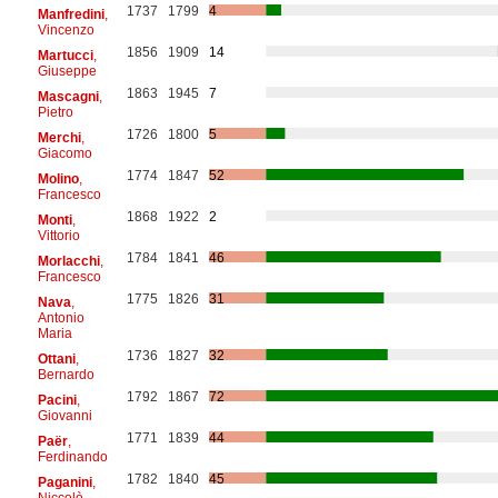
1737
1799
4
Manfredini
,
Vincenzo
1856
1909
14
Martucci
,
Giuseppe
1863
1945
7
Mascagni
,
Pietro
1726
1800
5
Merchi
,
Giacomo
1774
1847
52
Molino
,
Francesco
1868
1922
2
Monti
,
Vittorio
1784
1841
46
Morlacchi
,
Francesco
1775
1826
31
Nava
,
Antonio
Maria
1736
1827
32
Ottani
,
Bernardo
1792
1867
72
Pacini
,
Giovanni
1771
1839
44
Paër
,
Ferdinando
1782
1840
45
Paganini
,
Niccolò