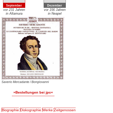
September
Dezember
vor 231 Jahren
vor 156 Jahren
in Altamura
in Neapel
Saverio Mercadante / Bongiovanni
»Bestellungen bei jpc«
Biographie
Diskographie
Werke
Zeitgenossen