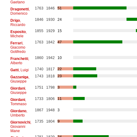
Gaetano
1763
1846
51
Dragonetti
,
Domenico
1846
1930
24
Drigo
,
Riccardo
1855
1929
15
Esposito
,
Michele
1763
1842
47
Ferrari
,
Giacomo
Gotifredo
1860
1942
10
Franchetti
,
Alberto
1740
1817
22
Gatti
, Luigi
1743
1818
23
Gazzaniga
,
Giuseppe
1751
1798
3
Giordani
,
Giuseppe
1733
1806
11
Giordani
,
Tommaso
1867
1948
3
Giordano
,
Umberto
1735
1804
9
Giornovichi
,
Giovanni
Mane
1781
1829
34