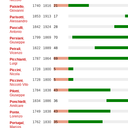
1740
1816
21
Paisiello
,
Giovanni
1853
1913
17
Parisotti
,
Alessandro
1842
1924
28
Pasculli
,
Antonio
1799
1869
70
Persiani
,
Giuseppe
1822
1889
48
Petrali
,
Vicenzo
1787
1864
69
Picchianti
,
Luigi
1728
1800
5
Piccini
,
Nicola
1728
1800
5
Piccinni
,
Niccolò Vito
1784
1838
43
Pilotti
,
Giuseppe
1834
1886
36
Ponchielli
,
Amilcare
1749
1838
43
Ponte
,
Lorenzo
1762
1830
35
Portugal
,
Marcos