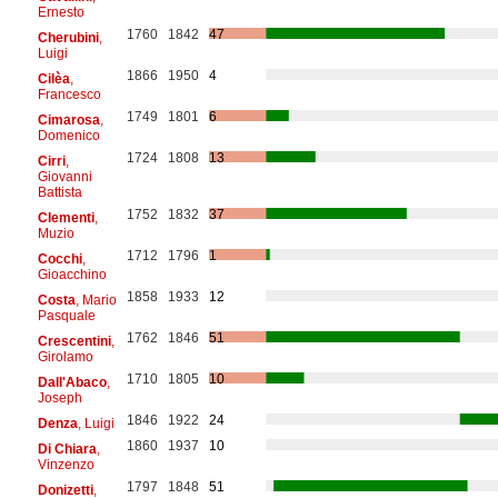
Ernesto
1760
1842
47
Cherubini
,
Luigi
1866
1950
4
Cilèa
,
Francesco
1749
1801
6
Cimarosa
,
Domenico
1724
1808
13
Cirri
,
Giovanni
Battista
1752
1832
37
Clementi
,
Muzio
1712
1796
1
Cocchi
,
Gioacchino
1858
1933
12
Costa
, Mario
Pasquale
1762
1846
51
Crescentini
,
Girolamo
1710
1805
10
Dall'Abaco
,
Joseph
1846
1922
24
Denza
, Luigi
1860
1937
10
Di Chiara
,
Vinzenzo
1797
1848
51
Donizetti
,