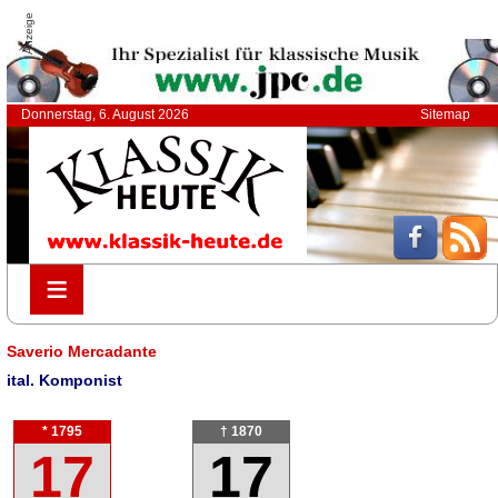
Anzeige
Donnerstag, 6. August 2026
Sitemap
≡
≡
Saverio Mercadante
ital. Komponist
* 1795
† 1870
17
17