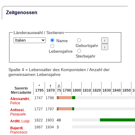
Zeitgenossen
Länderauswahl / Sortieren
Name
Geburtsjahr
Lebensjahre
Sterbejahr
Spalte 4 = Lebensalter des Komponisten / Anzahl der
gemeinsamen Lebensjahre
*
†
J.
Saverio
1795
1870
75
1790
1800
1810
1820
1830
1840
1850
1
Mercadante
1747
1798
3
Alessandri
,
Felice
1727
1797
2
Anfossi
,
Pasquale
1822
1903
48
Arditi
, Luigi
1867
1934
3
Bajardi
,
Francesco