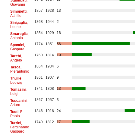
Sgambati
,
Giovanni
1857
1928
13
Simonetti
,
Achille
1868
1944
2
Sinigaglia
,
Leone
1854
1929
16
Smareglia
,
Antonio
1774
1851
56
Spontini
,
Gaspare
1760
1814
19
Tarchi
,
Angelo
1864
1934
6
Tasca
,
Pierantonio
1861
1907
9
Thuille
,
Ludwig
1741
1808
13
Tomasini
,
Luigi
1867
1957
3
Toscanini
,
Arturo
1846
1916
24
Tosti
, F.
Paolo
1749
1812
17
Turrini
,
Ferdinando
Gasparo