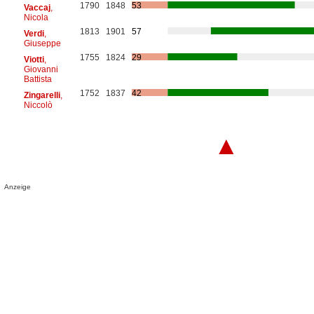
1790
1848
53
Vaccaj
,
Nicola
1813
1901
57
Verdi
,
Giuseppe
1755
1824
29
Viotti
,
Giovanni
Battista
1752
1837
42
Zingarelli
,
Niccolò
▲
Anzeige