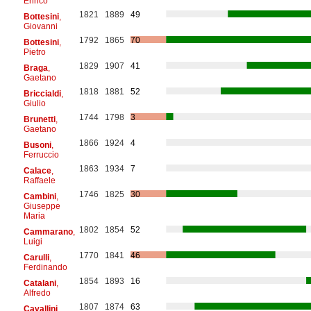
Enrico
1821
1889
49
Bottesini
,
Giovanni
1792
1865
70
Bottesini
,
Pietro
1829
1907
41
Braga
,
Gaetano
1818
1881
52
Briccialdi
,
Giulio
1744
1798
3
Brunetti
,
Gaetano
1866
1924
4
Busoni
,
Ferruccio
1863
1934
7
Calace
,
Raffaele
1746
1825
30
Cambini
,
Giuseppe
Maria
1802
1854
52
Cammarano
,
Luigi
1770
1841
46
Carulli
,
Ferdinando
1854
1893
16
Catalani
,
Alfredo
1807
1874
63
Cavallini
,