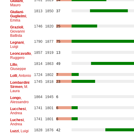
Giuliani
,
Mauro
1813
1850
37
Giuliani-
Guglielmi
,
Emilia
1746
1820
25
Grazioli
,
Giovanni
Battista
1790
1877
75
Legnani
,
Luigi
1857
1919
13
Leoncavallo
,
Ruggero
1814
1863
49
Lillo
,
Giuseppe
1724
1802
7
Lolli
, Antonio
1745
1818
23
Lombardini
Sirmen
, M.
Laura
1864
1945
6
Longo
,
Alessandro
1741
1801
6
Lucchesi
,
Andrea
1741
1801
6
Luchesi
,
Andrea
1828
1876
42
Luzzi
, Luigi