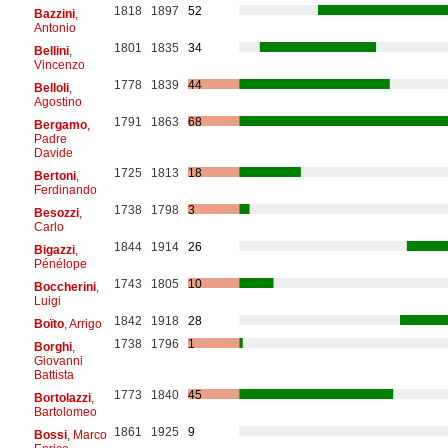
1818
1897
52
Bazzini
,
Antonio
1801
1835
34
Bellini
,
Vincenzo
1778
1839
44
Belloli
,
Agostino
1791
1863
68
Bergamo
,
Padre
Davide
1725
1813
18
Bertoni
,
Ferdinando
1738
1798
3
Besozzi
,
Carlo
1844
1914
26
Bigazzi
,
Pénélope
1743
1805
10
Boccherini
,
Luigi
1842
1918
28
Boïto
, Arrigo
1738
1796
1
Borghi
,
Giovanni
Battista
1773
1840
45
Bortolazzi
,
Bartolomeo
1861
1925
9
Bossi
, Marco