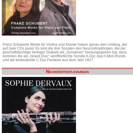
Franz Schuberts Werke für Violine und Klavier haben genau den Umfang, der
auf zwei CDs passt. Es sind die drei Sonaten des Neunzehnjährigen, die der
geschäftstüchtige Verleger Diabelli als „Sonatinen“ herausgegeben hat, dazu
kommen die als „Grand Duo“ veröffentlichte Sonate A-Dur, das h-Moll-Rondo
und die bedeutende C-Dur-Fantasie aus dem Jahr 1827.
Neuveröffentlichungen