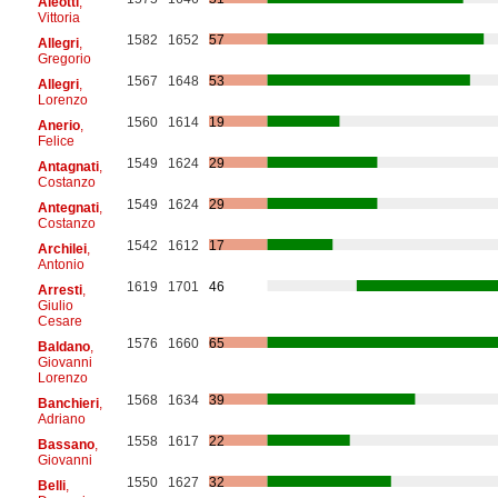
Aleotti
,
Vittoria
1582
1652
57
Allegri
,
Gregorio
1567
1648
53
Allegri
,
Lorenzo
1560
1614
19
Anerio
,
Felice
1549
1624
29
Antagnati
,
Costanzo
1549
1624
29
Antegnati
,
Costanzo
1542
1612
17
Archilei
,
Antonio
1619
1701
46
Arresti
,
Giulio
Cesare
1576
1660
65
Baldano
,
Giovanni
Lorenzo
1568
1634
39
Banchieri
,
Adriano
1558
1617
22
Bassano
,
Giovanni
1550
1627
32
Belli
,