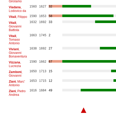
Girolamo
1560
1627
32
Viadana
,
Lodovico da
1590
1653
58
Vitali
, Filippo
1632
1692
33
Vitali
,
Giovanni
Battista
1663
1745
2
Vitali
,
Tomaso
Antonio
1638
1692
27
Viviani
,
Giovanni
Bonaventura
1590
1662
67
Vizzana
,
Lucrezia
1650
1713
15
Zamboni
,
Giovanni
1653
1715
12
Ziani
, Marc'
Antonio
1616
1684
49
Ziani
, Pietro
Andrea
▲