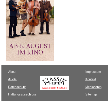
About
Impressum
AGBs
Kontakt
Datenschutz
Mediadaten
Haftungsausschluss
Sitemap