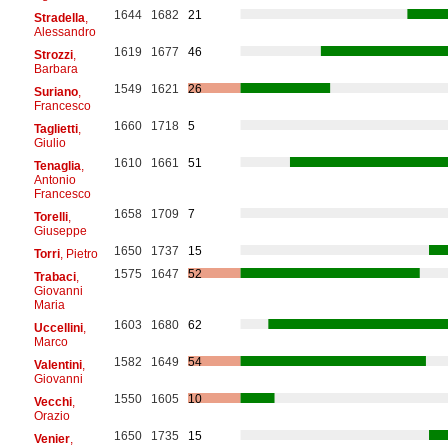
1644
1682
21
Stradella
,
Alessandro
1619
1677
46
Strozzi
,
Barbara
1549
1621
26
Suriano
,
Francesco
1660
1718
5
Taglietti
,
Giulio
1610
1661
51
Tenaglia
,
Antonio
Francesco
1658
1709
7
Torelli
,
Giuseppe
1650
1737
15
Torri
, Pietro
1575
1647
52
Trabaci
,
Giovanni
Maria
1603
1680
62
Uccellini
,
Marco
1582
1649
54
Valentini
,
Giovanni
1550
1605
10
Vecchi
,
Orazio
1650
1735
15
Venier
,