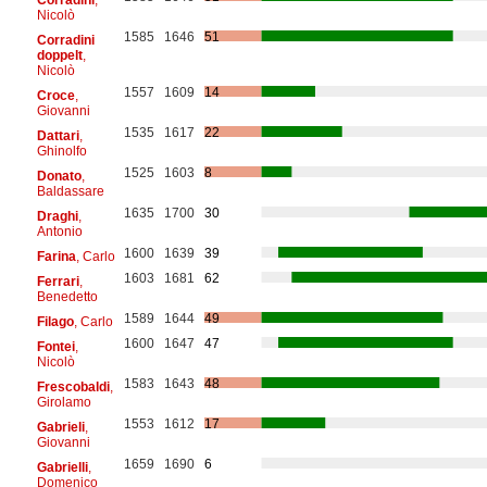
Nicolò
1585
1646
51
Corradini
doppelt
,
Nicolò
1557
1609
14
Croce
,
Giovanni
1535
1617
22
Dattari
,
Ghinolfo
1525
1603
8
Donato
,
Baldassare
1635
1700
30
Draghi
,
Antonio
1600
1639
39
Farina
, Carlo
1603
1681
62
Ferrari
,
Benedetto
1589
1644
49
Filago
, Carlo
1600
1647
47
Fontei
,
Nicolò
1583
1643
48
Frescobaldi
,
Girolamo
1553
1612
17
Gabrieli
,
Giovanni
1659
1690
6
Gabrielli
,
Domenico