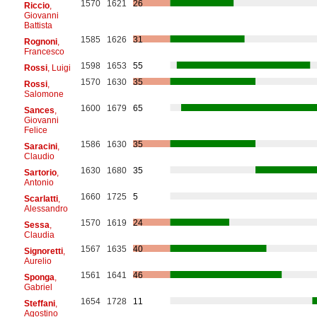
1570
1621
26
Riccio
,
Giovanni
Battista
1585
1626
31
Rognoni
,
Francesco
1598
1653
55
Rossi
, Luigi
1570
1630
35
Rossi
,
Salomone
1600
1679
65
Sances
,
Giovanni
Felice
1586
1630
35
Saracini
,
Claudio
1630
1680
35
Sartorio
,
Antonio
1660
1725
5
Scarlatti
,
Alessandro
1570
1619
24
Sessa
,
Claudia
1567
1635
40
Signoretti
,
Aurelio
1561
1641
46
Sponga
,
Gabriel
1654
1728
11
Steffani
,
Agostino