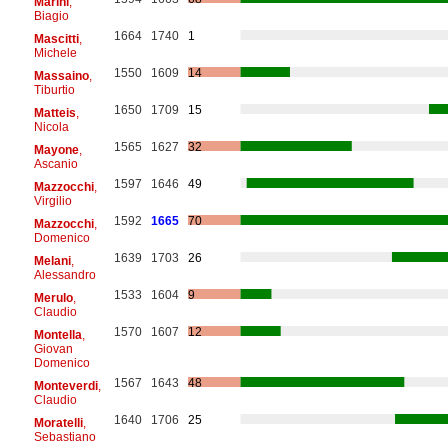
Marini
,
Biagio
1664
1740
1
Mascitti
,
Michele
1550
1609
14
Massaino
,
Tiburtio
1650
1709
15
Matteis
,
Nicola
1565
1627
32
Mayone
,
Ascanio
1597
1646
49
Mazzocchi
,
Virgilio
1592
1665
70
Mazzocchi
,
Domenico
1639
1703
26
Melani
,
Alessandro
1533
1604
9
Merulo
,
Claudio
1570
1607
12
Montella
,
Giovan
Domenico
1567
1643
48
Monteverdi
,
Claudio
1640
1706
25
Moratelli
,
Sebastiano