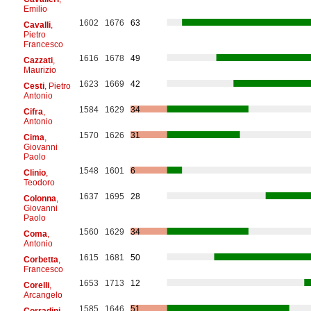
Emilio
1602
1676
63
Cavalli
,
Pietro
Francesco
1616
1678
49
Cazzati
,
Maurizio
1623
1669
42
Cesti
, Pietro
Antonio
1584
1629
34
Cifra
,
Antonio
1570
1626
31
Cima
,
Giovanni
Paolo
1548
1601
6
Clinio
,
Teodoro
1637
1695
28
Colonna
,
Giovanni
Paolo
1560
1629
34
Coma
,
Antonio
1615
1681
50
Corbetta
,
Francesco
1653
1713
12
Corelli
,
Arcangelo
1585
1646
51
Corradini
,