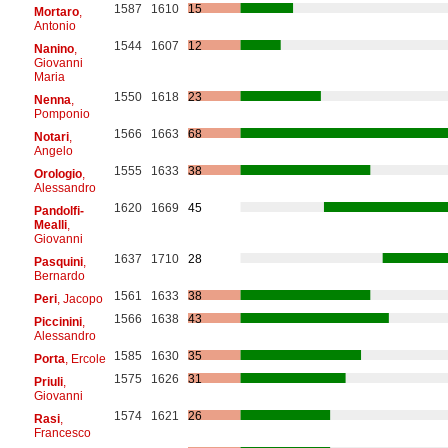
1587
1610
15
Mortaro
,
Antonio
1544
1607
12
Nanino
,
Giovanni
Maria
1550
1618
23
Nenna
,
Pomponio
1566
1663
68
Notari
,
Angelo
1555
1633
38
Orologio
,
Alessandro
1620
1669
45
Pandolfi-
Mealli
,
Giovanni
1637
1710
28
Pasquini
,
Bernardo
1561
1633
38
Peri
, Jacopo
1566
1638
43
Piccinini
,
Alessandro
1585
1630
35
Porta
, Ercole
1575
1626
31
Priuli
,
Giovanni
1574
1621
26
Rasi
,
Francesco