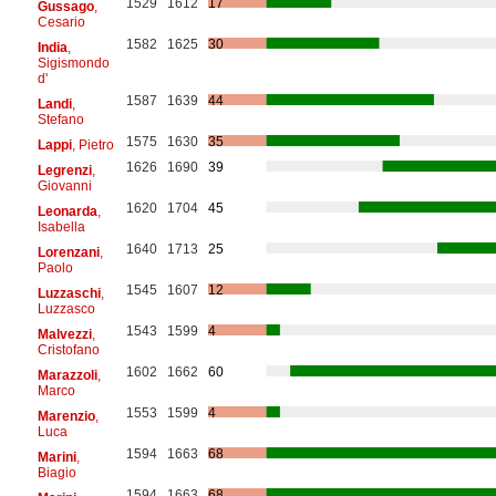
1529
1612
17
Gussago
,
Cesario
1582
1625
30
India
,
Sigismondo
d'
1587
1639
44
Landi
,
Stefano
1575
1630
35
Lappi
, Pietro
1626
1690
39
Legrenzi
,
Giovanni
1620
1704
45
Leonarda
,
Isabella
1640
1713
25
Lorenzani
,
Paolo
1545
1607
12
Luzzaschi
,
Luzzasco
1543
1599
4
Malvezzi
,
Cristofano
1602
1662
60
Marazzoli
,
Marco
1553
1599
4
Marenzio
,
Luca
1594
1663
68
Marini
,
Biagio
1594
1663
68