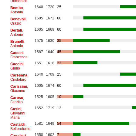
Domenico
1640
1720
25
Bembo
,
Antonia
1605
1672
60
Benevoli
,
Orazio
1605
1669
60
Bertali
,
Antonio
1575
1630
35
Brunelli
,
Antonio
1587
1640
45
Caccini
,
Francesca
1551
1618
23
Caccini
,
Giulio
1640
1709
25
Caresana
,
Cristofaro
1605
1674
60
Carissimi
,
Giacomo
1525
1605
10
Caroso
,
Fabritio
1652
1719
13
Casini
,
Giovanni
Maria
1581
1649
54
Castaldi
,
Bellerofonte
1550
1602
7
Cavalieri
,