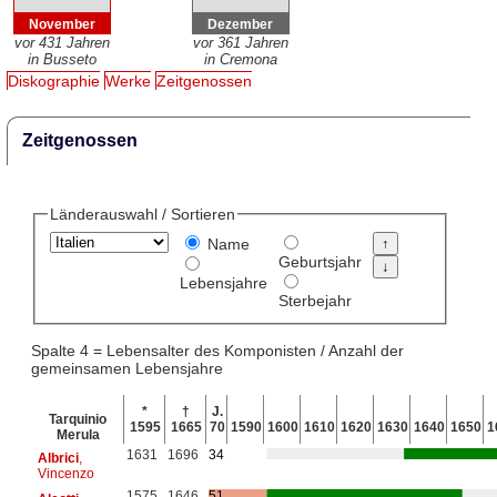
November
Dezember
vor 431 Jahren
vor 361 Jahren
in Busseto
in Cremona
Diskographie
Werke
Zeitgenossen
Zeitgenossen
Länderauswahl / Sortieren
Name
Geburtsjahr
Lebensjahre
Sterbejahr
Spalte 4 = Lebensalter des Komponisten / Anzahl der
gemeinsamen Lebensjahre
*
†
J.
Tarquinio
1595
1665
70
1590
1600
1610
1620
1630
1640
1650
1
Merula
1631
1696
34
Albrici
,
Vincenzo
1575
1646
51