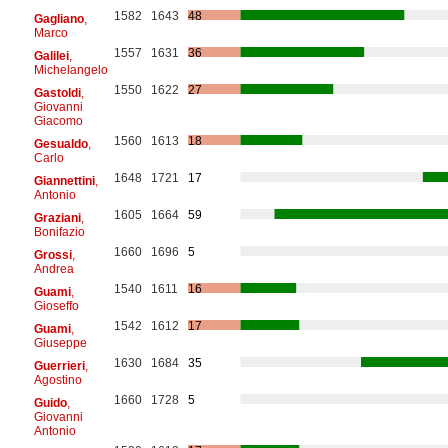
1582
1643
48
Gagliano
,
Marco
1557
1631
36
Galilei
,
Michelangelo
1550
1622
27
Gastoldi
,
Giovanni
Giacomo
1560
1613
18
Gesualdo
,
Carlo
1648
1721
17
Giannettini
,
Antonio
1605
1664
59
Graziani
,
Bonifazio
1660
1696
5
Grossi
,
Andrea
1540
1611
16
Guami
,
Gioseffo
1542
1612
17
Guami
,
Giuseppe
1630
1684
35
Guerrieri
,
Agostino
1660
1728
5
Guido
,
Giovanni
Antonio