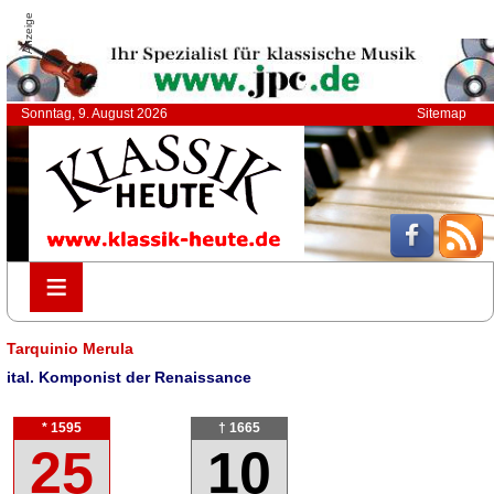
Anzeige
Sonntag, 9. August 2026
Sitemap
≡
≡
Tarquinio Merula
ital. Komponist der Renaissance
* 1595
† 1665
25
10