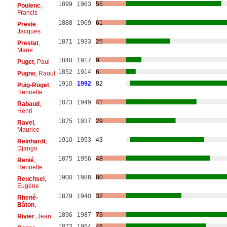
1899
1963
55
Poulenc
,
Francis
1888
1969
61
Presle
,
Jacques
1871
1933
25
Prestat
,
Marie
1848
1917
9
Puget
, Paul
1852
1914
6
Pugno
, Raoul
1910
1992
82
Puig-Roget
,
Henriette
1873
1949
41
Rabaud
,
Henri
1875
1937
29
Ravel
,
Maurice
1910
1953
43
Reinhardt
,
Django
1875
1956
48
Renié
,
Henriette
1900
1988
80
Reuchsel
,
Eugène
1879
1940
32
Rhené-
Bâton
,
1896
1987
79
Rivier
, Jean
1873
1954
46