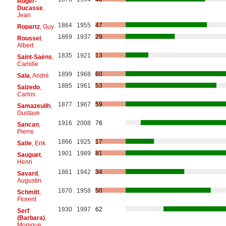
Roger-
Ducasse
,
Jean
1864
1955
47
Ropartz
, Guy
1869
1937
29
Roussel
,
Albert
1835
1921
13
Saint-Saëns
,
Camille
1899
1968
60
Sala
, André
1885
1961
53
Salzedo
,
Carlos
1877
1967
59
Samazeuilh
,
Gustave
1916
2008
76
Sancan
,
Pierre
1866
1925
17
Satie
, Erik
1901
1989
81
Sauguet
,
Henri
1861
1942
34
Savard
,
Augustin
1870
1958
50
Schmitt
,
Florent
1930
1997
62
Serf
(Barbara)
,
Monique