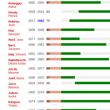
1892
1955
47
Honegger
,
Arthur
1929
2021
63
Houdy
,
Pierick
1917
1992
75
Hubeau
,
Jean
1858
1948
40
Hüe
,
Georges
1877
1930
22
Huré
, Jean
1890
1962
54
Ibert
,
Jacques
1851
1931
23
Indy
, Vincent
1880
1965
57
Inghelbrecht
,
Désiré-Emile
1906
1977
69
Jacob
,
Maxime
1846
1925
17
Jaëll
, Marie
1924
2009
68
Jarre
,
Maurice
1905
1974
66
Jolivet
,
André
1874
1966
58
Klingsor
,
Tristan