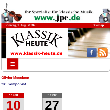
Anzeige
Sonntag, 9. August 2026
Sitemap
≡
≡
Olivier Messiaen
frz. Komponist
* 1908
† 1992
10
27