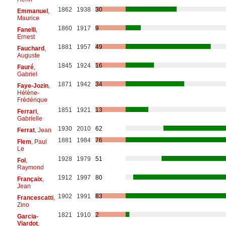
1862
1938
30
Emmanuel
,
Maurice
1860
1917
9
Fanelli
,
Ernest
1881
1957
49
Fauchard
,
Auguste
1845
1924
16
Fauré
,
Gabriel
1871
1942
34
Faye-Jozin
,
Hélène-
Frédérique
1851
1921
13
Ferrari
,
Gabrielle
1930
2010
62
Ferrat
, Jean
1881
1984
76
Flem
, Paul
Le
1928
1979
51
Fol
,
Raymond
1912
1997
80
Françaix
,
Jean
1902
1991
83
Francescatti
,
Zino
1821
1910
2
Garcia-
Viardot
,