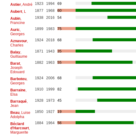
1923
1994
69
Astier
, André
1877
1968
60
Aubert
, L
1938
2016
54
Aubin
,
Francine
1899
1983
75
Auric
,
Georges
1924
2018
68
Aznavour
,
Charles
1871
1943
35
Balay
,
Guillaume
1882
1963
55
Barat
,
Joseph
Edouard
1924
2006
68
Barboteu
,
Georges
1910
1999
82
Barraine
,
Elsa
1928
1973
45
Barraqué
,
Jean
1850
1927
19
Beau
, Luise
Adolpha
1884
1964
56
Béclard
d'Harcourt
,
Marguerite