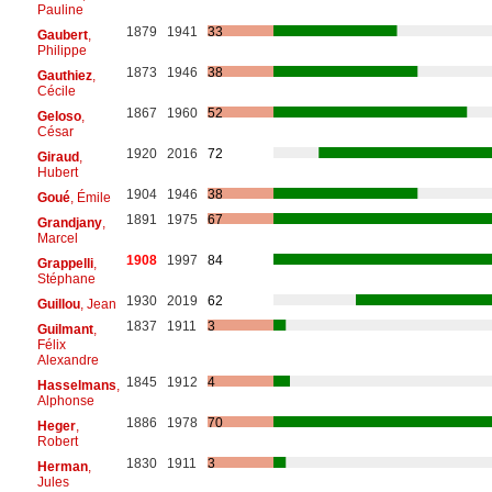
Pauline
1879
1941
33
Gaubert
,
Philippe
1873
1946
38
Gauthiez
,
Cécile
1867
1960
52
Geloso
,
César
1920
2016
72
Giraud
,
Hubert
1904
1946
38
Goué
, Émile
1891
1975
67
Grandjany
,
Marcel
1908
1997
84
Grappelli
,
Stéphane
1930
2019
62
Guillou
, Jean
1837
1911
3
Guilmant
,
Félix
Alexandre
1845
1912
4
Hasselmans
,
Alphonse
1886
1978
70
Heger
,
Robert
1830
1911
3
Herman
,
Jules