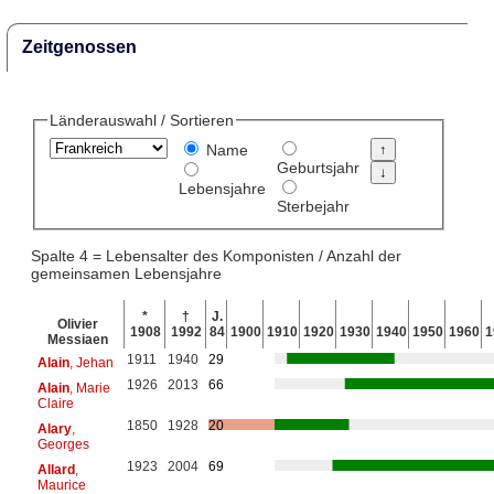
Zeitgenossen
Länderauswahl / Sortieren
Name
Geburtsjahr
Lebensjahre
Sterbejahr
Spalte 4 = Lebensalter des Komponisten / Anzahl der
gemeinsamen Lebensjahre
*
†
J.
Olivier
1908
1992
84
1900
1910
1920
1930
1940
1950
1960
1
Messiaen
1911
1940
29
Alain
, Jehan
1926
2013
66
Alain
, Marie
Claire
1850
1928
20
Alary
,
Georges
1923
2004
69
Allard
,
Maurice