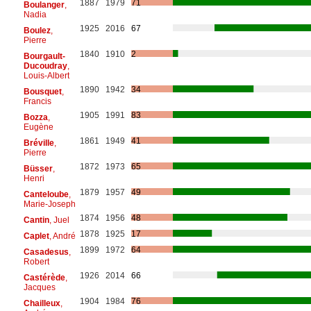
1887
1979
71
Boulanger
,
Nadia
1925
2016
67
Boulez
,
Pierre
1840
1910
2
Bourgault-
Ducoudray
,
Louis-Albert
1890
1942
34
Bousquet
,
Francis
1905
1991
83
Bozza
,
Eugène
1861
1949
41
Bréville
,
Pierre
1872
1973
65
Büsser
,
Henri
1879
1957
49
Canteloube
,
Marie-Joseph
1874
1956
48
Cantin
, Juel
1878
1925
17
Caplet
, André
1899
1972
64
Casadesus
,
Robert
1926
2014
66
Castérède
,
Jacques
1904
1984
76
Chailleux
,