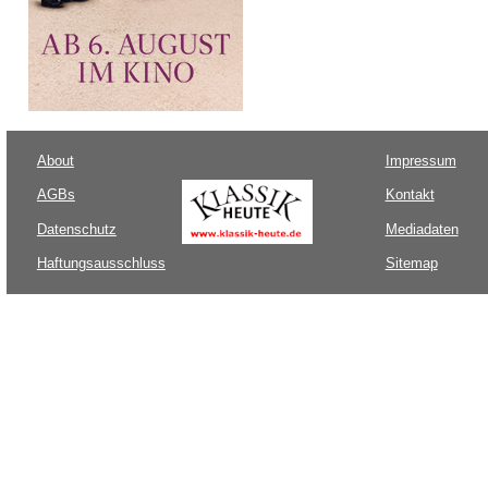
About
Impressum
AGBs
Kontakt
Datenschutz
Mediadaten
Haftungsausschluss
Sitemap