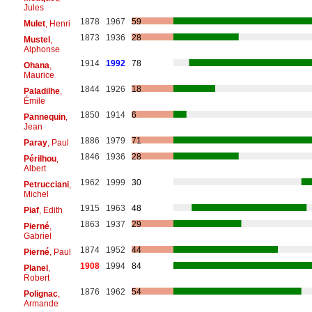
Jules
1878
1967
59
Mulet
, Henri
1873
1936
28
Mustel
,
Alphonse
1914
1992
78
Ohana
,
Maurice
1844
1926
18
Paladilhe
,
Émile
1850
1914
6
Pannequin
,
Jean
1886
1979
71
Paray
, Paul
1846
1936
28
Périlhou
,
Albert
1962
1999
30
Petrucciani
,
Michel
1915
1963
48
Piaf
, Edith
1863
1937
29
Pierné
,
Gabriel
1874
1952
44
Pierné
, Paul
1908
1994
84
Planel
,
Robert
1876
1962
54
Polignac
,
Armande