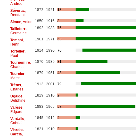
Andrée
1872
1921
13
Séverac
,
Déodat de
1850
1916
8
Simon
, Anton
1892
1983
75
Tailleferre
,
Germaine
1901
1971
63
Tomasi
,
Henri
1914
1990
76
Tortelier
,
Paul
1870
1939
31
Tournemire
,
Charles
1879
1951
43
Tournier
,
Marcel
1913
2001
79
Trénet
,
Charles
1829
1910
2
Ugalde
,
Delphine
1883
1965
57
Varèse
,
Edgard
1845
1912
4
Verdalle
,
Gabriel
1821
1910
2
Viardot-
Garcia
,