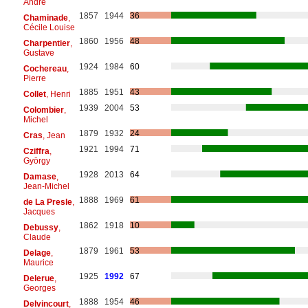
André
1857
1944
36
Chaminade
,
Cécile Louise
1860
1956
48
Charpentier
,
Gustave
1924
1984
60
Cochereau
,
Pierre
1885
1951
43
Collet
, Henri
1939
2004
53
Colombier
,
Michel
1879
1932
24
Cras
, Jean
1921
1994
71
Cziffra
,
György
1928
2013
64
Damase
,
Jean-Michel
1888
1969
61
de La Presle
,
Jacques
1862
1918
10
Debussy
,
Claude
1879
1961
53
Delage
,
Maurice
1925
1992
67
Delerue
,
Georges
1888
1954
46
Delvincourt
,