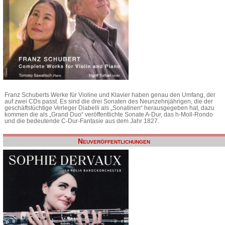
Franz Schuberts Werke für Violine und Klavier haben genau den Umfang, der
auf zwei CDs passt. Es sind die drei Sonaten des Neunzehnjährigen, die der
geschäftstüchtige Verleger Diabelli als „Sonatinen“ herausgegeben hat, dazu
kommen die als „Grand Duo“ veröffentlichte Sonate A-Dur, das h-Moll-Rondo
und die bedeutende C-Dur-Fantasie aus dem Jahr 1827.
Neuveröffentlichungen