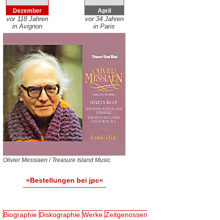
Dezember
April
vor 118 Jahren
vor 34 Jahren
in Avignon
in Paris
Olivier Messiaen / Treasure Island Music
»Bestellungen bei jpc«
Biographie
Diskographie
Werke
Zeitgenossen