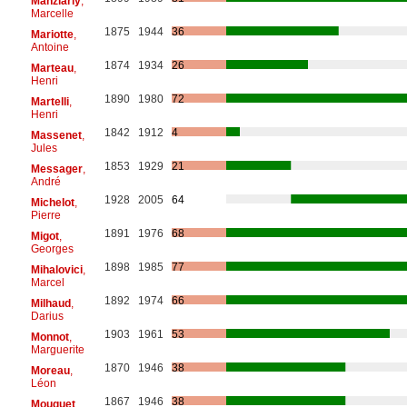
Manziarly
,
Marcelle
1875
1944
36
Mariotte
,
Antoine
1874
1934
26
Marteau
,
Henri
1890
1980
72
Martelli
,
Henri
1842
1912
4
Massenet
,
Jules
1853
1929
21
Messager
,
André
1928
2005
64
Michelot
,
Pierre
1891
1976
68
Migot
,
Georges
1898
1985
77
Mihalovici
,
Marcel
1892
1974
66
Milhaud
,
Darius
1903
1961
53
Monnot
,
Marguerite
1870
1946
38
Moreau
,
Léon
1867
1946
38
Mouquet
,