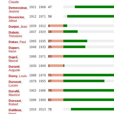
Claude
1921
1968
47
Demessieux
,
Jeanne
1912
1971
59
Desenclos
,
Alfred
1839
1912
4
Donjon
, Jean
1837
1924
16
Dubois
,
Théodore
1865
1935
27
Dukas
, Paul
1848
1933
25
Duparc
,
Henri
1886
1971
63
Dupré
,
Marcel
1830
1909
1
Durand
,
Auguste
1888
1979
71
Durey
, Louis
1878
1955
47
Durosoir
,
Lucien
1902
1986
78
Duruflé
,
Maurice
1896
1969
61
Dussaut
,
Robert
1916
2013
76
Dutilleux
,
Henri