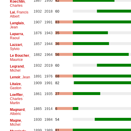
1867
1950
42
Koechlin
,
Charles
1932
2018
60
Lai
, Francis
Albert
1907
1991
83
Langlais
,
Jean
1876
1943
35
Laparra
,
Raoul
1857
1944
36
Lazzari
,
Sylvio
1882
1964
56
Le Boucher
,
Maurice
1932
2019
60
Legrand
,
Michel
1891
1976
68
Lenoir
, Jean
1909
1991
82
Litaize
,
Gaston
1861
1935
27
Loeffler
,
Charles
Martin
1865
1914
6
Magnard
,
Albéric
1930
1984
54
Magne
,
Michel
1899
1989
81