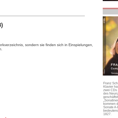
)
rkverzeichnis, sondern sie finden sich in Einspielungen,
n.
Franz Sch
Klavier h
zwei CDs 
des Neunz
geschäftst
„Sonatine
kommen di
Sonate A-
bedeutend
1827.