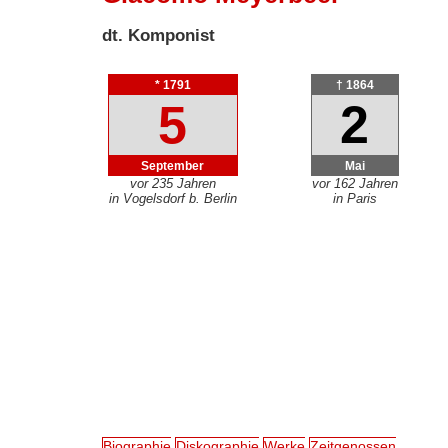
dt. Komponist
* 1791
† 1864
5
2
September
Mai
vor 235 Jahren
vor 162 Jahren
in Vogelsdorf b. Berlin
in Paris
Biographie
Diskographie
Werke
Zeitgenossen