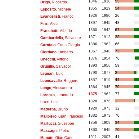
1846
1930
55
Drigo
, Riccardo
1855
1929
54
Esposito
, Michele
1926
1980
26
Evangelisti
, Franco
1897
1945
48
Finzi
, Aldo
1860
1942
67
Franchetti
, Alberto
1871
1913
38
Gambardella
, Salvatore
1886
1962
66
Garofalo
, Carlo Giorgio
1867
1948
73
Giordano
, Umberto
1876
1954
76
Gnecchi
, Vittorio
1893
1956
59
Grupillo
, Salvador
1790
1877
2
Legnani
, Luigi
1857
1919
44
Leoncavallo
, Ruggero
1864
1945
70
Longo
, Alessandro
1875
1962
77
Lorenzo
, Leonardo
1828
1876
1
Luzzi
, Luigi
1920
1973
32
Maderna
, Bruno
1882
1973
70
Malipiero
, Gian Franceso
1856
1909
34
Martucci
, Giuseppe
1863
1945
70
Mascagni
, Pietro
1911
2007
41
Menotti
, Gian Carlo