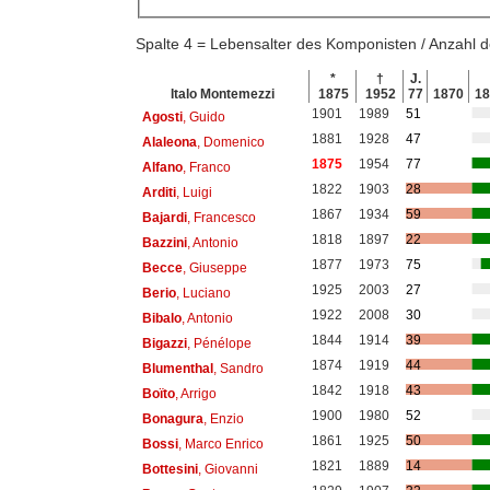
Spalte 4 = Lebensalter des Komponisten / Anzahl
*
†
J.
Italo Montemezzi
1875
1952
77
1870
1
1901
1989
51
Agosti
, Guido
1881
1928
47
Alaleona
, Domenico
1875
1954
77
Alfano
, Franco
1822
1903
28
Arditi
, Luigi
1867
1934
59
Bajardi
, Francesco
1818
1897
22
Bazzini
, Antonio
1877
1973
75
Becce
, Giuseppe
1925
2003
27
Berio
, Luciano
1922
2008
30
Bibalo
, Antonio
1844
1914
39
Bigazzi
, Pénélope
1874
1919
44
Blumenthal
, Sandro
1842
1918
43
Boïto
, Arrigo
1900
1980
52
Bonagura
, Enzio
1861
1925
50
Bossi
, Marco Enrico
1821
1889
14
Bottesini
, Giovanni