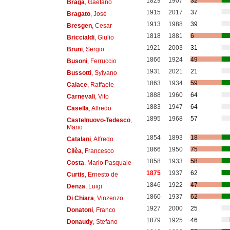
1829
1907
32
Braga
, Gaetano
1915
2017
37
Bragato
, José
1913
1988
39
Bresgen
, Cesar
1818
1881
6
Briccialdi
, Giulio
1921
2003
31
Bruni
, Sergio
1866
1924
49
Busoni
, Ferruccio
1931
2021
21
Bussotti
, Sylvano
1863
1934
59
Calace
, Raffaele
1888
1960
64
Carnevali
, Vito
1883
1947
64
Casella
, Alfredo
1895
1968
57
Castelnuovo-Tedesco
,
Mario
1854
1893
18
Catalani
, Alfredo
1866
1950
75
Cilèa
, Francesco
1858
1933
58
Costa
, Mario Pasquale
1875
1937
62
Curtis
, Ernesto de
1846
1922
47
Denza
, Luigi
1860
1937
62
Di Chiara
, Vinzenzo
1927
2000
25
Donatoni
, Franco
1879
1925
46
Donaudy
, Stefano