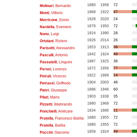
1880
1958
72
Molinari
, Bernardo
1868
1922
47
Monti
, Vittorio
1928
2020
24
Morricone
, Ennio
1878
1950
72
Nardella
, Evemero
1924
1990
28
Nono
, Luigi
1926
2014
26
Ortolani
, Riziero
1853
1913
38
Parisotti
, Alessandro
1842
1924
49
Pasculli
, Antonio
1887
1925
38
Passatelli
, Linguini
1872
1956
77
Perosi
, Lorenzo
1822
1889
14
Petrali
, Vicenzo
1904
2003
48
Petrassi
, Goffredo
1886
1946
60
Pietri
, Giuseppe
1903
1938
35
Pilati
, Mario
1880
1968
72
Pizzetti
, Ildebrando
1834
1886
11
Ponchielli
, Amilcare
1880
1955
72
Pratella
, Francesco Balilla
1880
1955
72
Pratella
, Balilla
1858
1924
49
Puccini
, Giacomo