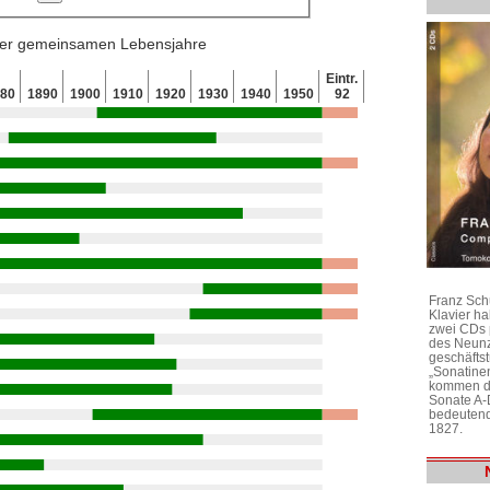
 der gemeinsamen Lebensjahre
Eintr.
880
1890
1900
1910
1920
1930
1940
1950
92
Franz Sch
Klavier h
zwei CDs 
des Neunz
geschäftst
„Sonatine
kommen di
Sonate A-
bedeutend
1827.