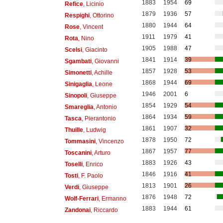
1883
1954
69
Refice
, Licinio
1879
1936
57
Respighi
, Ottorino
1880
1944
64
Rose
, Vincent
1911
1979
41
Rota
, Nino
1905
1988
47
Scelsi
, Giacinto
1841
1914
39
Sgambati
, Giovanni
1857
1928
53
Simonetti
, Achille
1868
1944
69
Sinigaglia
, Leone
1946
2001
6
Sinopoli
, Giuseppe
1854
1929
54
Smareglia
, Antonio
1864
1934
59
Tasca
, Pierantonio
1861
1907
32
Thuille
, Ludwig
1878
1950
72
Tommasini
, Vincenzo
1867
1957
77
Toscanini
, Arturo
1883
1926
43
Toselli
, Enrico
1846
1916
41
Tosti
, F. Paolo
1813
1901
26
Verdi
, Giuseppe
1876
1948
72
Wolf-Ferrari
, Ermanno
1883
1944
61
Zandonai
, Riccardo