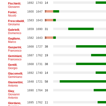
1692
1743
14
Fischietti
,
Giovanni
1600
1647
7
Fontei
,
Nicolò
1583
1643
3
Frescobaldi
,
Girolamo
1659
1690
31
Gabrielli
,
Domenico
1582
1643
3
Gagliano
,
Marco
1668
1727
38
Gasparini
,
Francesco
1687
1762
19
Geminiani
,
Francesco
1668
1731
38
Gentili
,
Giorgio
1692
1740
14
Giacomelli
,
Geminiano
1648
1721
58
Giannettini
,
Antonio
1690
1764
16
Giay
,
Giovanni
Antonio
1695
1762
11
Giordano
,