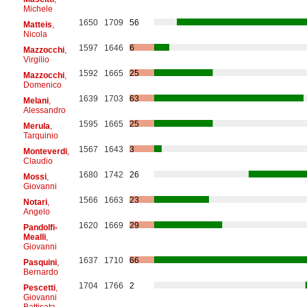
Michele
1650
1709
56
Matteis
,
Nicola
1597
1646
6
Mazzocchi
,
Virgilio
1592
1665
25
Mazzocchi
,
Domenico
1639
1703
63
Melani
,
Alessandro
1595
1665
25
Merula
,
Tarquinio
1567
1643
3
Monteverdi
,
Claudio
1680
1742
26
Mossi
,
Giovanni
1566
1663
23
Notari
,
Angelo
1620
1669
29
Pandolfi-
Mealli
,
Giovanni
1637
1710
66
Pasquini
,
Bernardo
1704
1766
2
Pescetti
,
Giovanni
Battisata