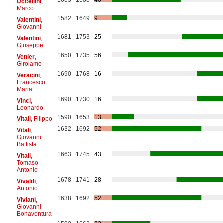
Uccellini
,
Marco
1582
1649
9
Valentini
,
Giovanni
1681
1753
25
Valentini
,
Giuseppe
1650
1735
56
Venier
,
Girolamo
1690
1768
16
Veracini
,
Francesco
Maria
1690
1730
16
Vinci
,
Leonardo
1590
1653
13
Vitali
, Filippo
1632
1692
52
Vitali
,
Giovanni
Battista
1663
1745
43
Vitali
,
Tomaso
Antonio
1678
1741
28
Vivaldi
,
Antonio
1638
1692
52
Viviani
,
Giovanni
Bonaventura