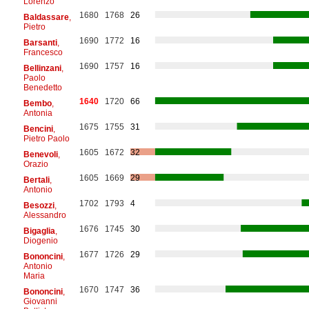
Lorenzo
1680
1768
26
Baldassare
,
Pietro
1690
1772
16
Barsanti
,
Francesco
1690
1757
16
Bellinzani
,
Paolo
Benedetto
1640
1720
66
Bembo
,
Antonia
1675
1755
31
Bencini
,
Pietro Paolo
1605
1672
32
Benevoli
,
Orazio
1605
1669
29
Bertali
,
Antonio
1702
1793
4
Besozzi
,
Alessandro
1676
1745
30
Bigaglia
,
Diogenio
1677
1726
29
Bononcini
,
Antonio
Maria
1670
1747
36
Bononcini
,
Giovanni