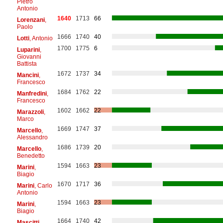
Pietro
Antonio
1640
1713
66
Lorenzani
,
Paolo
1666
1740
40
Lotti
, Antonio
1700
1775
6
Luparini
,
Giovanni
Battista
1672
1737
34
Mancini
,
Francesco
1684
1762
22
Manfredini
,
Francesco
1602
1662
22
Marazzoli
,
Marco
1669
1747
37
Marcello
,
Alessandro
1686
1739
20
Marcello
,
Benedetto
1594
1663
23
Marini
,
Biagio
1670
1717
36
Marini
, Carlo
Antonio
1594
1663
23
Marini
,
Biagio
1664
1740
42
Mascitti
,