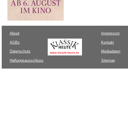
About
Impressum
AGBs
Kontakt
Datenschutz
Mediadaten
Haftungsausschluss
Sitemap