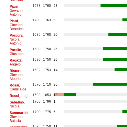
1678
1760
28
Piani
,
Giovanni
Antonio
1700
1763
6
Platti
,
Giovanni
Benedetto
1686
1768
20
Porpora
,
Nicola
Antonio
1680
1750
26
Porsile
,
Giuseppe
1680
1750
26
Ragazzi
,
Angelo
1692
1753
14
Ristori
,
Giovanni
Alberto
1670
1710
36
Rossi
,
Camilla de
1598
1653
13
Rossi
, Luigi
1705
1796
1
Sabatino
,
Nicola
1700
1775
6
Sammartini
,
Giovanni
Battista
1695
1750
11