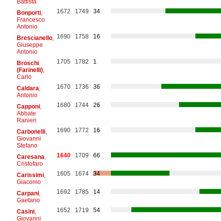
Battista
1672
1749
34
Bonporti
,
Francesco
Antonio
1690
1758
16
Brescianello
,
Giuseppe
Antonio
1705
1782
1
Broschi
(Farinelli)
,
Carlo
1670
1736
36
Caldara
,
Antonio
1680
1744
26
Capponi
,
Abbate
Ranieri
1690
1772
16
Carbonelli
,
Giovanni
Stefano
1640
1709
66
Caresana
,
Cristofaro
1605
1674
34
Carissimi
,
Giacomo
1692
1785
14
Carpani
,
Gaetano
1652
1719
54
Casini
,
Giovanni