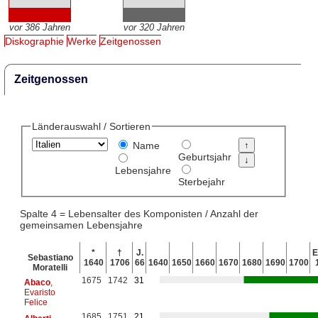
vor 386 Jahren
vor 320 Jahren
Diskographie
Werke
Zeitgenossen
Zeitgenossen
Länderauswahl / Sortieren
Name
Geburtsjahr
Lebensjahre
Sterbejahr
Spalte 4 = Lebensalter des Komponisten / Anzahl der
gemeinsamen Lebensjahre
*
†
J.
E
Sebastiano
1640
1706
66
1640
1650
1660
1670
1680
1690
1700
Moratelli
1675
1742
31
Abaco
,
Evaristo
Felice
1685
1751
21