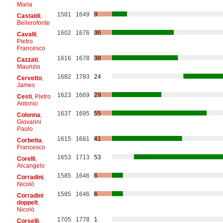
Maria
1581
1649
9
Castaldi
,
Bellerofonte
1602
1676
36
Cavalli
,
Pietro
Francesco
1616
1678
38
Cazzati
,
Maurizio
1682
1783
24
Cervetto
,
James
1623
1669
29
Cesti
, Pietro
Antonio
1637
1695
55
Colonna
,
Giovanni
Paolo
1615
1681
41
Corbetta
,
Francesco
1653
1713
53
Corelli
,
Arcangelo
1585
1646
6
Corradini
,
Nicolò
1585
1646
6
Corradini
doppelt
,
Nicolò
1705
1778
1
Corselli
,