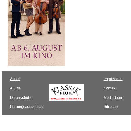
About
Impressum
AGBs
Kontakt
Datenschutz
Mediadaten
Haftungsausschluss
Sitemap