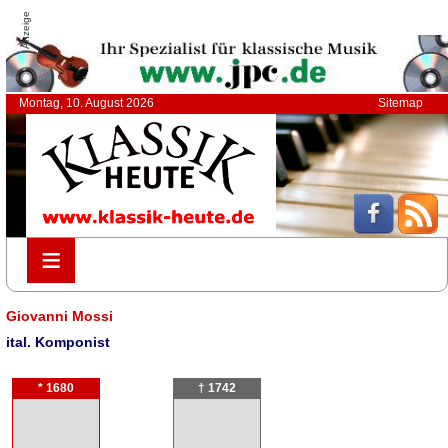
Anzeige
Montag, 10. August 2026
Sitemap
≡
≡
Giovanni Mossi
ital. Komponist
* 1680
† 1742