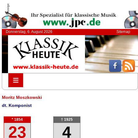
Anzeige
Donnerstag, 6. August 2026
Sitemap
≡
≡
Moritz Moszkowski
dt. Komponist
* 1854
† 1925
23
4