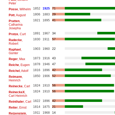
Peter
1852
1925
71
Posse
, Wilhelm
1806
1883
29
Pott
, August
1821
1895
41
Pratten
,
Catharina
Josepha
1891
1967
34
Protze
, Curt
1830
1911
57
Radecke
,
Robert
1903
1960
22
Raphael
,
Günter
1873
1916
43
Reger
, Max
1878
1946
47
Reiche
, Eugen
1816
1896
42
Reichel
, Adolf
1850
1906
52
Reimann
,
Heinrich
1824
1910
56
Reinecke
, Carl
1824
1910
56
ReineckeX
,
Carl Heinrich
1822
1896
42
Reinthaler
, Carl
1814
1875
21
Reiter
, Ernst
1911
1968
14
Reizenstein
,