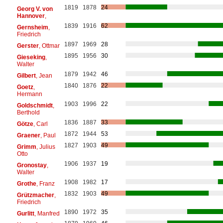
1819
1878
24
Georg V. von
Hannover
,
1839
1916
62
Gernsheim
,
Friedrich
1897
1969
28
Gerster
, Ottmar
1895
1956
30
Gieseking
,
Walter
1879
1942
46
Gilbert
, Jean
1840
1876
22
Goetz
,
Hermann
1903
1996
22
Goldschmidt
,
Berthold
1836
1887
33
Götze
, Carl
1872
1944
53
Graener
, Paul
1827
1903
49
Grimm
, Julius
Otto
1906
1937
19
Gronostay
,
Walter
1908
1982
17
Grothe
, Franz
1832
1903
49
Grützmacher
,
Friedrich
1890
1972
35
Gurlitt
, Manfred