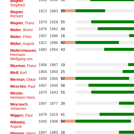
Wagner
,
Siegfried
1813
1883
29
Wagner
,
Richard
1870
1929
55
Wagner
, Franz
1876
1962
49
Walter
, Bruno
1907
1996
18
Walter
, Fried
1821
1896
42
Walter
, August
1882
1954
43
Waltershausen
,
Hermann
Wolfgang von
1906
1967
19
Waxman
, Franz
1900
1950
25
Weill
, Kurt
1840
1906
52
Werman
, Oskar
1867
1940
58
Weschke
, Paul
1870
1943
55
Wetzler
,
Hermann Hans
1897
1977
28
Weyrauch
,
Johannes
1878
1919
41
Wiggert
, Paul
1845
1908
54
Wilhelmj
,
August
1897
1985
28
Wimmer
, Heinz