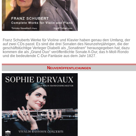
Franz Schuberts Werke für Violine und Klavier haben genau den Umfang, der
auf zwei CDs passt. Es sind die drei Sonaten des Neunzehnjährigen, die der
geschäftstüchtige Verleger Diabelli als „Sonatinen“ herausgegeben hat, dazu
kommen die als „Grand Duo“ veröffentlichte Sonate A-Dur, das h-Moll-Rondo
und die bedeutende C-Dur-Fantasie aus dem Jahr 1827.
Neuveröffentlichungen