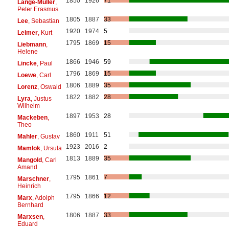
1850
1926
71
Lange-Müller
,
Peter Erasmus
1805
1887
33
Lee
, Sebastian
1920
1974
5
Leimer
, Kurt
1795
1869
15
Liebmann
,
Helene
1866
1946
59
Lincke
, Paul
1796
1869
15
Loewe
, Carl
1806
1889
35
Lorenz
, Oswald
1822
1882
28
Lyra
, Justus
Wilhelm
1897
1953
28
Mackeben
,
Theo
1860
1911
51
Mahler
, Gustav
1923
2016
2
Mamlok
, Ursula
1813
1889
35
Mangold
, Carl
Amand
1795
1861
7
Marschner
,
Heinrich
1795
1866
12
Marx
, Adolph
Bernhard
1806
1887
33
Marxsen
,
Eduard