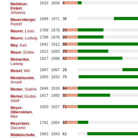
1810
1858
4
Mathieux-
Kinkel
,
Johanna
1889
1971
36
Mauersberger
,
Rudolf
1789
1878
24
Maurer
, Louis
1789
1878
24
Maurer
, Ludwig
1842
1912
58
May
, Karl
1812
1883
29
Mayer
, Emilie
1827
1896
42
Meinardus
,
Ludwig
1897
1967
28
Meisel
, Will
1855
1933
70
Mendelssohn
,
Arnold
1846
1918
64
Menter
, Sophie
1827
1885
31
Merkel
, Gustav
Adolf
1850
1927
71
Meyer-
Olbersleben
,
Max
1791
1864
10
Meyerbeer
,
Giacomo
1863
1943
62
Middelschulte
,