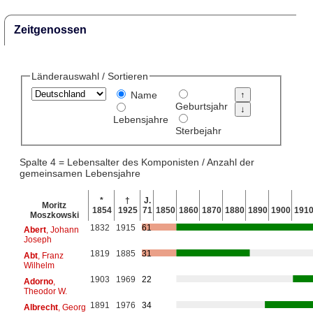
Zeitgenossen
Länderauswahl / Sortieren
Name
Geburtsjahr
Lebensjahre
Sterbejahr
Spalte 4 = Lebensalter des Komponisten / Anzahl der
gemeinsamen Lebensjahre
*
†
J.
Moritz
1854
1925
71
1850
1860
1870
1880
1890
1900
191
Moszkowski
1832
1915
61
Abert
, Johann
Joseph
1819
1885
31
Abt
, Franz
Wilhelm
1903
1969
22
Adorno
,
Theodor W.
1891
1976
34
Albrecht
, Georg