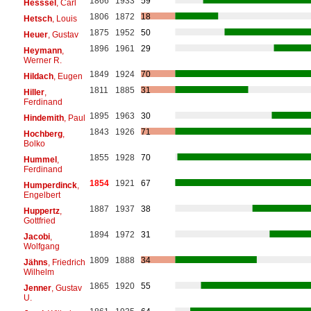
1866
1933
59
Hesssel
, Carl
1806
1872
18
Hetsch
, Louis
1875
1952
50
Heuer
, Gustav
1896
1961
29
Heymann
,
Werner R.
1849
1924
70
Hildach
, Eugen
1811
1885
31
Hiller
,
Ferdinand
1895
1963
30
Hindemith
, Paul
1843
1926
71
Hochberg
,
Bolko
1855
1928
70
Hummel
,
Ferdinand
1854
1921
67
Humperdinck
,
Engelbert
1887
1937
38
Huppertz
,
Gottfried
1894
1972
31
Jacobi
,
Wolfgang
1809
1888
34
Jähns
, Friedrich
Wilhelm
1865
1920
55
Jenner
, Gustav
U.