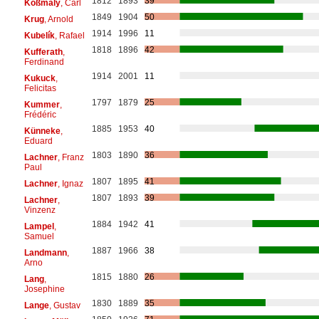
1812
1893
39
Koßmaly
, Carl
1849
1904
50
Krug
, Arnold
1914
1996
11
Kubelík
, Rafael
1818
1896
42
Kufferath
,
Ferdinand
1914
2001
11
Kukuck
,
Felicitas
1797
1879
25
Kummer
,
Frédéric
1885
1953
40
Künneke
,
Eduard
1803
1890
36
Lachner
, Franz
Paul
1807
1895
41
Lachner
, Ignaz
1807
1893
39
Lachner
,
Vinzenz
1884
1942
41
Lampel
,
Samuel
1887
1966
38
Landmann
,
Arno
1815
1880
26
Lang
,
Josephine
1830
1889
35
Lange
, Gustav