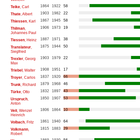
1864
1922
58
Teike
, Carl
1903
1982
22
Thate
, Albert
1867
1945
58
Thiessen
, Karl
1906
1973
19
Thilman
,
Johannes Paul
1887
1971
38
Tiessen
, Heinz
1875
1944
50
Translateur
,
Siegfried
1903
1979
22
Trexler
, Georg
Max
1908
1951
17
Triebel
, Walter
1837
1920
66
Troyer
, Carlos
1879
1968
46
Trunk
, Richard
1832
1897
43
Türke
, Otto
1850
1907
53
Urspruch
,
Anton
1806
1864
10
Veit
, Wenzel
Heinrich
1861
1940
64
Volbach
, Fritz
1815
1883
29
Volkmann
,
Robert
1869
1930
56