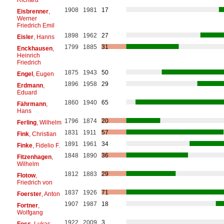
1908
1981
17
Eisbrenner
,
Werner
Friedrich Emil
1898
1962
27
Eisler
, Hanns
1799
1885
31
Enckhausen
,
Heinrich
Friedrich
1875
1943
50
Engel
, Eugen
1896
1958
29
Erdmann
,
Eduard
1860
1940
65
Fährmann
,
Hans
1796
1874
20
Ferling
, Wilhelm
1831
1911
57
Fink
, Christian
1891
1961
34
Finke
, Fidelio F.
1848
1890
36
Fitzenhagen
,
Wilhelm
1812
1883
29
Flotow
,
Friedrich von
1837
1926
71
Foerster
, Anton
1907
1987
18
Fortner
,
Wolfgang
1922
2009
3
Foss
, Lukas