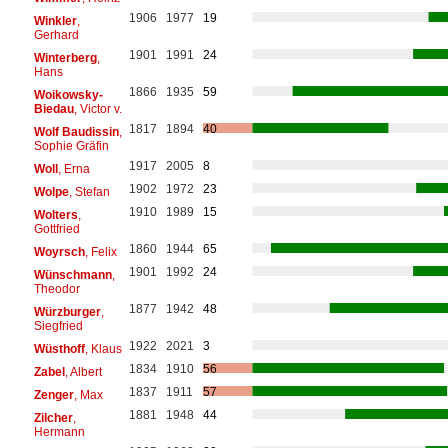
1906
1977
19
Winkler
,
Gerhard
1901
1991
24
Winterberg
,
Hans
1866
1935
59
Woikowsky-
Biedau
, Victor v.
1817
1894
40
Wolf Baudissin
,
Sophie Gräfin
1917
2005
8
Woll
, Erna
1902
1972
23
Wolpe
, Stefan
1910
1989
15
Wolters
,
Gottfried
1860
1944
65
Woyrsch
, Felix
1901
1992
24
Wünschmann
,
Theodor
1877
1942
48
Würzburger
,
Siegfried
1922
2021
3
Wüsthoff
, Klaus
1834
1910
56
Zabel
, Albert
1837
1911
57
Zenger
, Max
1881
1948
44
Zilcher
,
Hermann