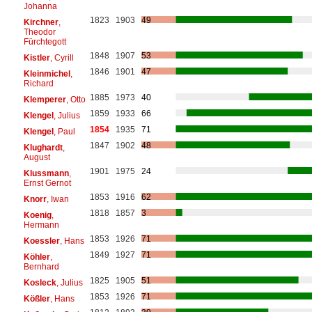
Johanna
1823
1903
49
Kirchner
,
Theodor
Fürchtegott
1848
1907
53
Kistler
, Cyrill
1846
1901
47
Kleinmichel
,
Richard
1885
1973
40
Klemperer
, Otto
1859
1933
66
Klengel
, Julius
1854
1935
71
Klengel
, Paul
1847
1902
48
Klughardt
,
August
1901
1975
24
Klussmann
,
Ernst Gernot
1853
1916
62
Knorr
, Iwan
1818
1857
3
Koenig
,
Hermann
1853
1926
71
Koessler
, Hans
1849
1927
71
Köhler
,
Bernhard
1825
1905
51
Kosleck
, Julius
1853
1926
71
Kößler
, Hans