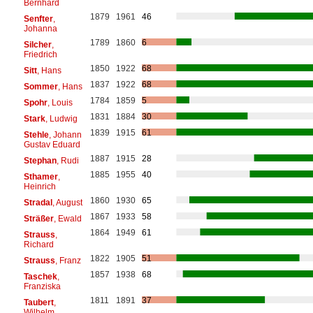
Bernhard
1879
1961
46
Senfter
,
Johanna
1789
1860
6
Silcher
,
Friedrich
1850
1922
68
Sitt
, Hans
1837
1922
68
Sommer
, Hans
1784
1859
5
Spohr
, Louis
1831
1884
30
Stark
, Ludwig
1839
1915
61
Stehle
, Johann
Gustav Eduard
1887
1915
28
Stephan
, Rudi
1885
1955
40
Sthamer
,
Heinrich
1860
1930
65
Stradal
, August
1867
1933
58
Sträßer
, Ewald
1864
1949
61
Strauss
,
Richard
1822
1905
51
Strauss
, Franz
1857
1938
68
Taschek
,
Franziska
1811
1891
37
Taubert
,
Wilhelm