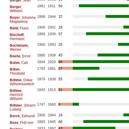
Berger
, Jean
1861
1911
50
Berger
,
Wilhelm
1888
1944
37
Beyer
, Johanna
Magdalena
1906
2001
19
Biebl
, Franz
1868
1936
57
Bischoff
,
Hermann
1900
1993
25
Bochmann
,
Werner
1880
1938
45
Boehe
, Ernst
1844
1920
66
Bohm
, Carl
1793
1881
27
Böhm
,
Theobald
1870
1938
55
Böhme
, Oskar
Wilhelmowitsch
1843
1915
61
Böhme
,
Heinrich
Wilhelm
1787
1860
6
Böhner
, Johann
Ludwig
1906
1944
19
Borck
, Edmund
1865
1945
60
Bose
, Fritz von
1833
1897
43