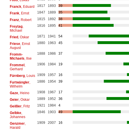
1817
1893
39
Franck
, Eduard
1847
1889
35
Frank
, Ernst
1815
1892
38
Franz
, Robert
1816
1895
41
Freytag
,
Michael
1871
1941
54
Fried
, Oskar
1880
1963
45
Friese
, Ernst
August
1888
1986
37
Fromm-
Michaels
, Ilse
1906
1984
19
Frommel
,
Gerhard
1909
1957
16
Fürnberg
, Louis
1886
1954
39
Furtwängler
,
Wilhelm
1908
1967
17
Gaze
, Heino
1889
1952
36
Geier
, Oskar
1921
1984
4
Geißler
, Fritz
1846
1903
49
Gelbke
,
Johannes
1909
2007
16
Genzmer
,
Harald