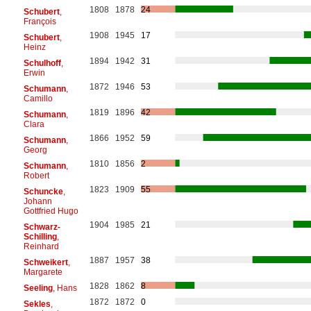
1808
1878
24
Schubert
,
François
1908
1945
17
Schubert
,
Heinz
1894
1942
31
Schulhoff
,
Erwin
1872
1946
53
Schumann
,
Camillo
1819
1896
42
Schumann
,
Clara
1866
1952
59
Schumann
,
Georg
1810
1856
2
Schumann
,
Robert
1823
1909
55
Schuncke
,
Johann
Gottfried Hugo
1904
1985
21
Schwarz-
Schilling
,
Reinhard
1887
1957
38
Schweikert
,
Margarete
1828
1862
8
Seeling
, Hans
1872
1872
0
Sekles
,