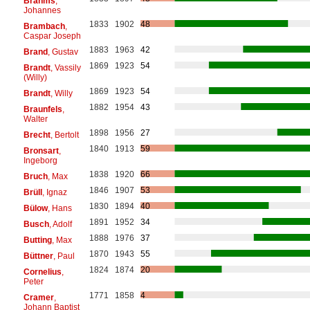
Brahms
,
Johannes
1833
1902
48
Brambach
,
Caspar Joseph
1883
1963
42
Brand
, Gustav
1869
1923
54
Brandt
, Vassily
(Willy)
1869
1923
54
Brandt
, Willy
1882
1954
43
Braunfels
,
Walter
1898
1956
27
Brecht
, Bertolt
1840
1913
59
Bronsart
,
Ingeborg
1838
1920
66
Bruch
, Max
1846
1907
53
Brüll
, Ignaz
1830
1894
40
Bülow
, Hans
1891
1952
34
Busch
, Adolf
1888
1976
37
Butting
, Max
1870
1943
55
Büttner
, Paul
1824
1874
20
Cornelius
,
Peter
1771
1858
4
Cramer
,
Johann Baptist