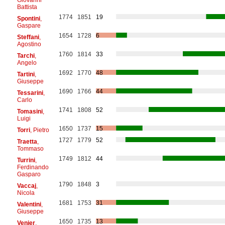
Battista
1774
1851
19
Spontini
,
Gaspare
1654
1728
6
Steffani
,
Agostino
1760
1814
33
Tarchi
,
Angelo
1692
1770
48
Tartini
,
Giuseppe
1690
1766
44
Tessarini
,
Carlo
1741
1808
52
Tomasini
,
Luigi
1650
1737
15
Torri
, Pietro
1727
1779
52
Traetta
,
Tommaso
1749
1812
44
Turrini
,
Ferdinando
Gasparo
1790
1848
3
Vaccaj
,
Nicola
1681
1753
31
Valentini
,
Giuseppe
1650
1735
13
Venier
,