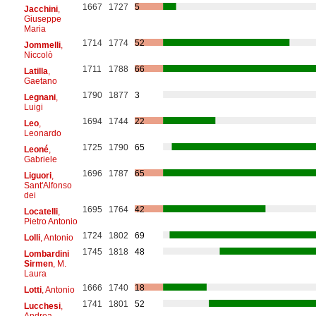
1667
1727
5
Jacchini
,
Giuseppe
Maria
1714
1774
52
Jommelli
,
Niccolò
1711
1788
66
Latilla
,
Gaetano
1790
1877
3
Legnani
,
Luigi
1694
1744
22
Leo
,
Leonardo
1725
1790
65
Leoné
,
Gabriele
1696
1787
65
Liguori
,
Sant'Alfonso
dei
1695
1764
42
Locatelli
,
Pietro Antonio
1724
1802
69
Lolli
, Antonio
1745
1818
48
Lombardini
Sirmen
, M.
Laura
1666
1740
18
Lotti
, Antonio
1741
1801
52
Lucchesi
,
Andrea