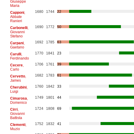
Giuseppe
Maria
1680
1744
22
Capponi
,
Abbate
Ranieri
1690
1772
50
Carbonelli
,
Giovanni
Stefano
1692
1785
63
Carpani
,
Gaetano
1770
1841
23
Carulli
,
Ferdinando
1706
1761
39
Cecere
,
Carlo
1682
1783
61
Cervetto
,
James
1760
1842
33
Cherubini
,
Luigi
1749
1801
44
Cimarosa
,
Domenico
1724
1808
69
Cirri
,
Giovanni
Battista
1752
1832
41
Clementi
,
Muzio