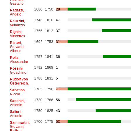
Gaetano
1680
1750
28
Ragazzi
,
Angelo
1746
1810
47
Rauzzini
,
Venanzio
1756
1812
37
Righini
,
Vincenzo
1692
1753
31
Ristori
,
Giovanni
Alberto
1757
1841
36
Rolla
,
Alessandro
1792
1868
1
Rossini
,
Gioachino
1788
1831
5
Rudolf von
Österreich
,
1705
1796
71
Sabatino
,
Nicola
1730
1786
56
Sacchini
,
Antonio
1750
1825
43
Salieri
,
Antonio
1700
1775
53
Sammartini
,
Giovanni
Battista