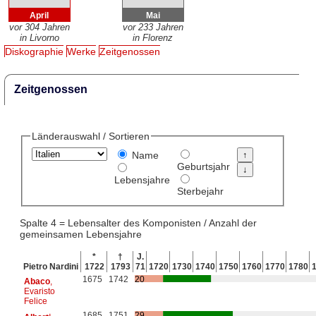
April
Mai
vor 304 Jahren
vor 233 Jahren
in Livorno
in Florenz
Diskographie
Werke
Zeitgenossen
Zeitgenossen
Länderauswahl / Sortieren
Name
Geburtsjahr
Lebensjahre
Sterbejahr
Spalte 4 = Lebensalter des Komponisten / Anzahl der
gemeinsamen Lebensjahre
*
†
J.
Pietro Nardini
1722
1793
71
1720
1730
1740
1750
1760
1770
1780
1675
1742
20
Abaco
,
Evaristo
Felice
1685
1751
29