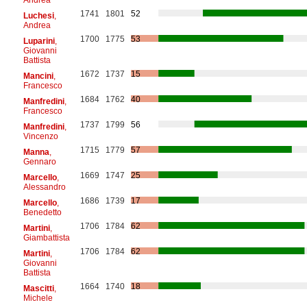
1741
1801
52
Luchesi
,
Andrea
1700
1775
53
Luparini
,
Giovanni
Battista
1672
1737
15
Mancini
,
Francesco
1684
1762
40
Manfredini
,
Francesco
1737
1799
56
Manfredini
,
Vincenzo
1715
1779
57
Manna
,
Gennaro
1669
1747
25
Marcello
,
Alessandro
1686
1739
17
Marcello
,
Benedetto
1706
1784
62
Martini
,
Giambattista
1706
1784
62
Martini
,
Giovanni
Battista
1664
1740
18
Mascitti
,
Michele