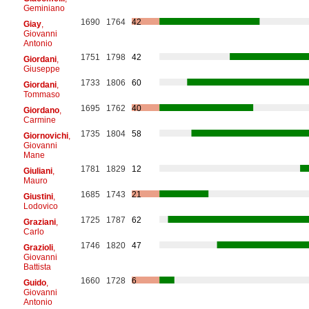
Geminiano
1690
1764
42
Giay
,
Giovanni
Antonio
1751
1798
42
Giordani
,
Giuseppe
1733
1806
60
Giordani
,
Tommaso
1695
1762
40
Giordano
,
Carmine
1735
1804
58
Giornovichi
,
Giovanni
Mane
1781
1829
12
Giuliani
,
Mauro
1685
1743
21
Giustini
,
Lodovico
1725
1787
62
Graziani
,
Carlo
1746
1820
47
Grazioli
,
Giovanni
Battista
1660
1728
6
Guido
,
Giovanni
Antonio