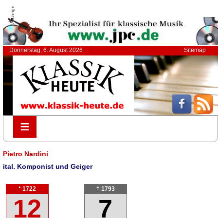
Anzeige
Donnerstag, 6. August 2026
Sitemap
≡
≡
Pietro Nardini
ital. Komponist und Geiger
* 1722
† 1793
12
7