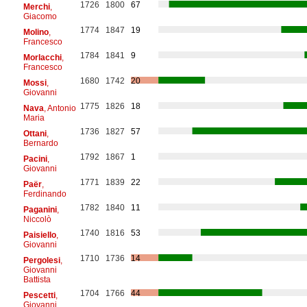
1726
1800
67
Merchi
,
Giacomo
1774
1847
19
Molino
,
Francesco
1784
1841
9
Morlacchi
,
Francesco
1680
1742
20
Mossi
,
Giovanni
1775
1826
18
Nava
, Antonio
Maria
1736
1827
57
Ottani
,
Bernardo
1792
1867
1
Pacini
,
Giovanni
1771
1839
22
Paër
,
Ferdinando
1782
1840
11
Paganini
,
Niccolò
1740
1816
53
Paisiello
,
Giovanni
1710
1736
14
Pergolesi
,
Giovanni
Battista
1704
1766
44
Pescetti
,
Giovanni