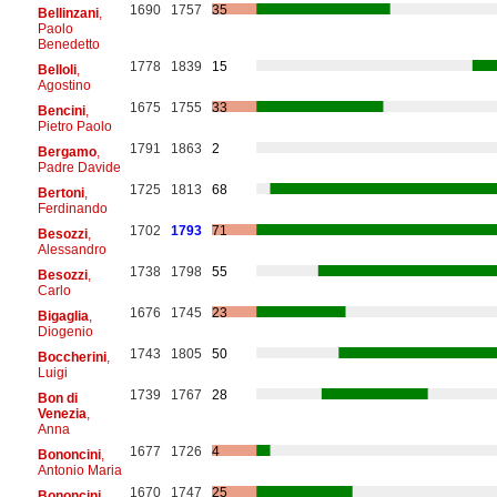
1690
1757
35
Bellinzani
,
Paolo
Benedetto
1778
1839
15
Belloli
,
Agostino
1675
1755
33
Bencini
,
Pietro Paolo
1791
1863
2
Bergamo
,
Padre Davide
1725
1813
68
Bertoni
,
Ferdinando
1702
1793
71
Besozzi
,
Alessandro
1738
1798
55
Besozzi
,
Carlo
1676
1745
23
Bigaglia
,
Diogenio
1743
1805
50
Boccherini
,
Luigi
1739
1767
28
Bon di
Venezia
,
Anna
1677
1726
4
Bononcini
,
Antonio Maria
1670
1747
25
Bononcini
,