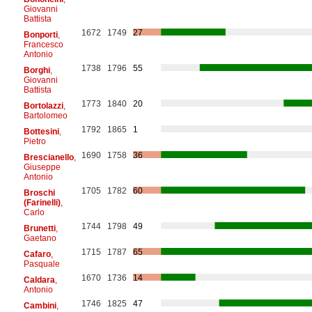
Giovanni
Battista
1672
1749
27
Bonporti
,
Francesco
Antonio
1738
1796
55
Borghi
,
Giovanni
Battista
1773
1840
20
Bortolazzi
,
Bartolomeo
1792
1865
1
Bottesini
,
Pietro
1690
1758
36
Brescianello
,
Giuseppe
Antonio
1705
1782
60
Broschi
(Farinelli)
,
Carlo
1744
1798
49
Brunetti
,
Gaetano
1715
1787
65
Cafaro
,
Pasquale
1670
1736
14
Caldara
,
Antonio
1746
1825
47
Cambini
,