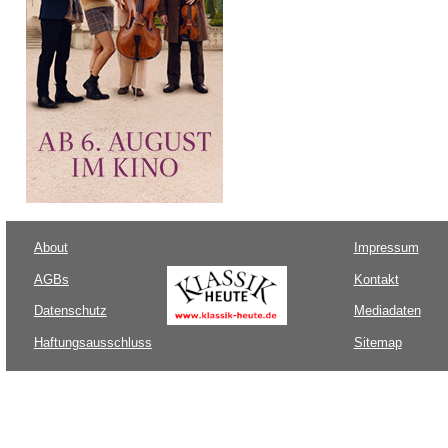
About
Impressum
AGBs
Kontakt
Datenschutz
Mediadaten
Haftungsausschluss
Sitemap