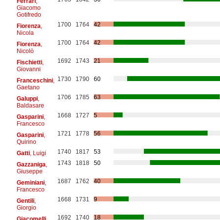
Ferrari
,
Giacomo
Gotifredo
1700
1764
42
Fiorenza
,
Nicola
1700
1764
42
Fiorenza
,
Nicolò
1692
1743
21
Fischietti
,
Giovanni
1730
1790
60
Franceschini
,
Gaetano
1706
1785
63
Galuppi
,
Baldasare
1668
1727
5
Gasparini
,
Francesco
1721
1778
56
Gasparini
,
Quirino
1740
1817
53
Gatti
, Luigi
1743
1818
50
Gazzaniga
,
Giuseppe
1687
1762
40
Geminiani
,
Francesco
1668
1731
9
Gentili
,
Giorgio
1692
1740
18
Giacomelli
,