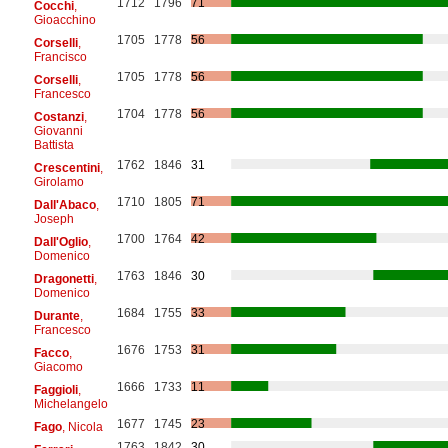
1712
1796
71
Cocchi
,
Gioacchino
1705
1778
56
Corselli
,
Francisco
1705
1778
56
Corselli
,
Francesco
1704
1778
56
Costanzi
,
Giovanni
Battista
1762
1846
31
Crescentini
,
Girolamo
1710
1805
71
Dall'Abaco
,
Joseph
1700
1764
42
Dall'Oglio
,
Domenico
1763
1846
30
Dragonetti
,
Domenico
1684
1755
33
Durante
,
Francesco
1676
1753
31
Facco
,
Giacomo
1666
1733
11
Faggioli
,
Michelangelo
1677
1745
23
Fago
, Nicola
1763
1842
30