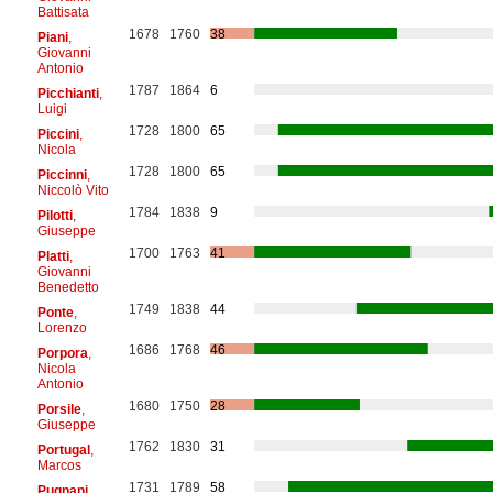
Battisata
1678
1760
38
Piani
,
Giovanni
Antonio
1787
1864
6
Picchianti
,
Luigi
1728
1800
65
Piccini
,
Nicola
1728
1800
65
Piccinni
,
Niccolò Vito
1784
1838
9
Pilotti
,
Giuseppe
1700
1763
41
Platti
,
Giovanni
Benedetto
1749
1838
44
Ponte
,
Lorenzo
1686
1768
46
Porpora
,
Nicola
Antonio
1680
1750
28
Porsile
,
Giuseppe
1762
1830
31
Portugal
,
Marcos
1731
1789
58
Pugnani
,