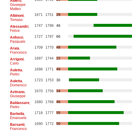
Alberti
,
Giuseppe
Matteo
1671
1751
29
Albinoni
,
Tomaso
1747
1798
46
Alessandri
,
Felice
1727
1797
66
Anfossi
,
Pasquale
1709
1770
48
Araia
,
Francesco
1697
1744
22
Arrigoni
,
Carlo
1698
1771
49
Auletta
,
Pietro
1723
1753
30
Auletta
,
Domenico
1670
1756
34
Avitrano
,
Giuseppe
1680
1768
46
Baldassare
,
Pietro
1718
1777
55
Barbella
,
Emanuele
1690
1772
50
Barsanti
,
Francesco