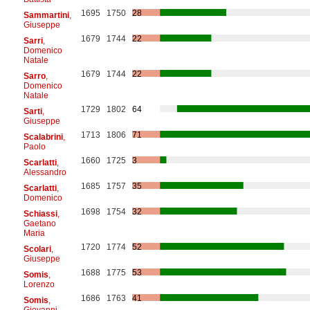
1695
1750
28
Sammartini
,
Giuseppe
1679
1744
22
Sarri
,
Domenico
Natale
1679
1744
22
Sarro
,
Domenico
Natale
1729
1802
64
Sarti
,
Giuseppe
1713
1806
71
Scalabrini
,
Paolo
1660
1725
3
Scarlatti
,
Alessandro
1685
1757
35
Scarlatti
,
Domenico
1698
1754
32
Schiassi
,
Gaetano
Maria
1720
1774
52
Scolari
,
Giuseppe
1688
1775
53
Somis
,
Lorenzo
1686
1763
41
Somis
,
Giovanni