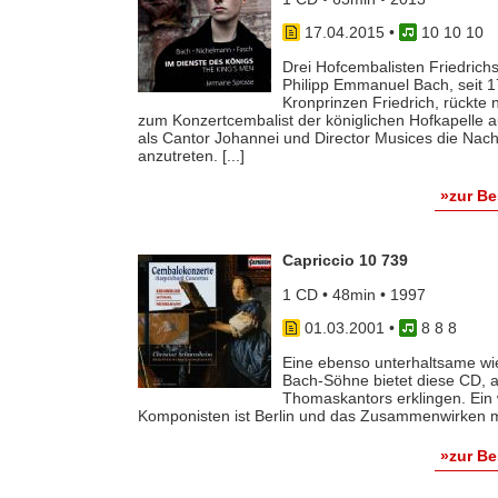
17.04.2015
•
10 10 10
Drei Hofcembalisten Friedrichs
Philipp Emmanuel Bach, seit 
Kronprinzen Friedrich, rückte
zum Konzertcembalist der königlichen Hofkapelle au
als Cantor Johannei und Director Musices die Nac
anzutreten. [...]
»zur B
Capriccio 10 739
1 CD • 48min • 1997
01.03.2001
•
8 8 8
Eine ebenso unterhaltsame wie
Bach-Söhne bietet diese CD, a
Thomaskantors erklingen. Ein 
Komponisten ist Berlin und das Zusammenwirken mit
»zur B