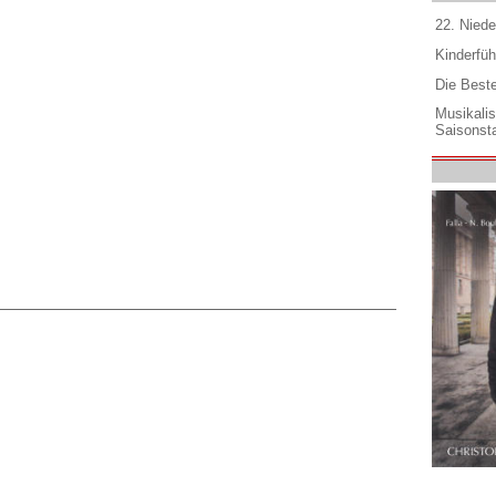
22. Niede
Kinderfüh
Die Best
Musikali
Saisonsta