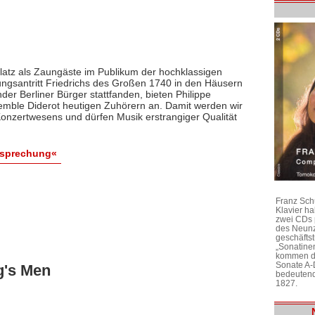
Platz als Zaungäste im Publikum der hochklassigen
ungsantritt Friedrichs des Großen 1740 in den Häusern
er Berliner Bürger stattfanden, bieten Philippe
mble Diderot heutigen Zuhörern an. Damit werden wir
Konzertwesens und dürfen Musik erstrangiger Qualität
esprechung«
Franz Sch
Klavier h
zwei CDs 
des Neunz
geschäftst
„Sonatine
kommen di
Sonate A-
g's Men
bedeutend
1827.