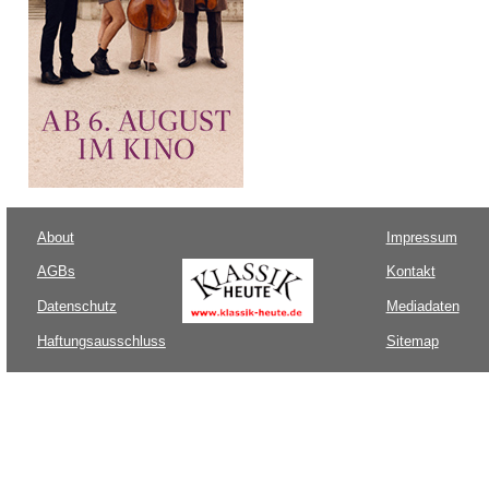
About
Impressum
AGBs
Kontakt
Datenschutz
Mediadaten
Haftungsausschluss
Sitemap