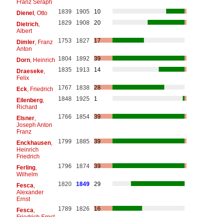
Franz Seraph
1839
1905
10
Dienel
, Otto
1829
1908
20
Dietrich
,
Albert
1753
1827
17
Dimler
, Franz
Anton
1804
1892
39
Dorn
, Heinrich
1835
1913
14
Draeseke
,
Felix
1767
1838
28
Eck
, Friedrich
1848
1925
1
Eilenberg
,
Richard
1766
1854
39
Elsner
,
Joseph Anton
Franz
1799
1885
39
Enckhausen
,
Heinrich
Friedrich
1796
1874
39
Ferling
,
Wilhelm
1820
1849
29
Fesca
,
Alexander
Ernst
1789
1826
16
Fesca
,
Friedrich Ernst