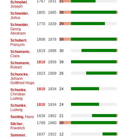
1767
1831
21
Schnabel
,
Joseph
1805
1885
39
Schneider
,
Julius
1770
1839
29
Schneider
,
Georg
Abraham
1808
1878
39
Schubert
,
François
1819
1896
30
Schumann
,
Clara
1810
1856
39
Schumann
,
Robert
1823
1909
26
Schuncke
,
Johann
Gottfried Hugo
1810
1834
24
Schunke
,
Christian
Ludwig
1810
1834
24
Schunke
,
Ludwig
1828
1862
21
Seeling
, Hans
1789
1860
39
Silcher
,
Friedrich
1837
1922
12
Sommer
,