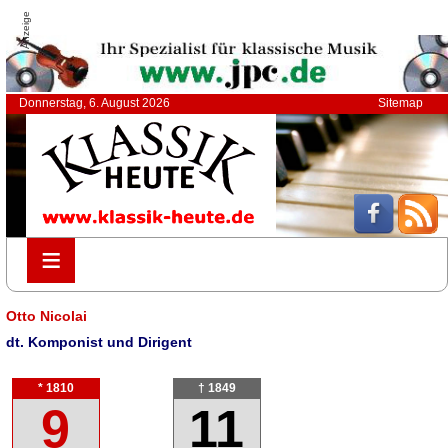
Anzeige
Donnerstag, 6. August 2026
Sitemap
≡
≡
Otto Nicolai
dt. Komponist und Dirigent
* 1810
† 1849
9
11