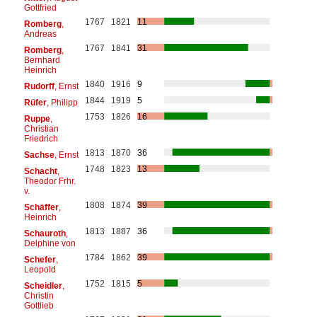
Gottfried
1767
1821
11
Romberg
,
Andreas
1767
1841
31
Romberg
,
Bernhard
Heinrich
1840
1916
9
Rudorff
, Ernst
1844
1919
5
Rüfer
, Philipp
1753
1826
16
Ruppe
,
Christian
Friedrich
1813
1870
36
Sachse
, Ernst
1748
1823
13
Schacht
,
Theodor Frhr.
v.
1808
1874
39
Schäffer
,
Heinrich
1813
1887
36
Schauroth
,
Delphine von
1784
1862
39
Schefer
,
Leopold
1752
1815
5
Scheidler
,
Christin
Gottlieb