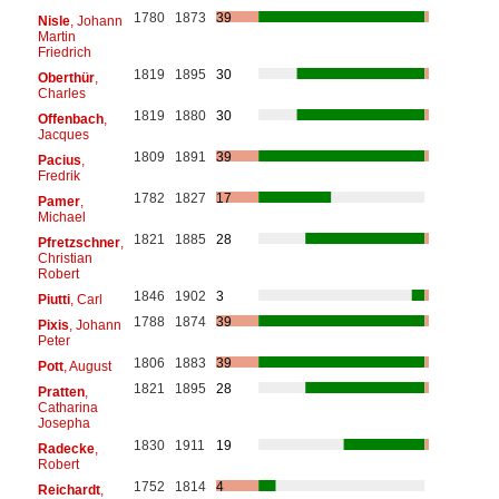
1780
1873
39
Nisle
, Johann
Martin
Friedrich
1819
1895
30
Oberthür
,
Charles
1819
1880
30
Offenbach
,
Jacques
1809
1891
39
Pacius
,
Fredrik
1782
1827
17
Pamer
,
Michael
1821
1885
28
Pfretzschner
,
Christian
Robert
1846
1902
3
Piutti
, Carl
1788
1874
39
Pixis
, Johann
Peter
1806
1883
39
Pott
, August
1821
1895
28
Pratten
,
Catharina
Josepha
1830
1911
19
Radecke
,
Robert
1752
1814
4
Reichardt
,