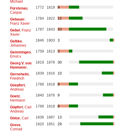
Michael
1772
1819
9
Fürstenau
,
Caspar
1784
1822
12
Gebauer
,
Franz Xaver
1787
1843
33
Gebel
, Franz
Xaver
1846
1903
3
Gelbke
,
Johannes
1759
1813
3
Gemmingen
,
Ernst v.
1819
1878
30
Georg V. von
Hannover
,
1839
1916
10
Gernsheim
,
Friedrich
1768
1818
8
Goepfert
,
Andreas
1840
1876
9
Goetz
,
Hermann
1768
1818
8
Göpfert
, Carl
Andreas
1836
1887
13
Götze
, Carl
1820
1851
29
Greve
,
Conrad