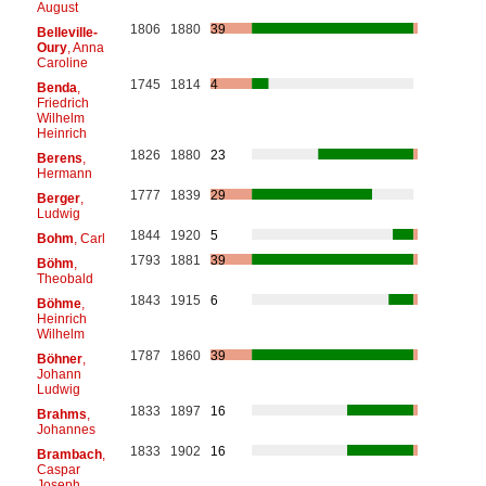
August
1806
1880
39
Belleville-
Oury
, Anna
Caroline
1745
1814
4
Benda
,
Friedrich
Wilhelm
Heinrich
1826
1880
23
Berens
,
Hermann
1777
1839
29
Berger
,
Ludwig
1844
1920
5
Bohm
, Carl
1793
1881
39
Böhm
,
Theobald
1843
1915
6
Böhme
,
Heinrich
Wilhelm
1787
1860
39
Böhner
,
Johann
Ludwig
1833
1897
16
Brahms
,
Johannes
1833
1902
16
Brambach
,
Caspar
Joseph