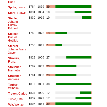
Hans
1784
1859
39
Spohr
, Louis
1831
1884
18
Stark
, Ludwig
1839
1915
10
Stehle
,
Johann
Gustav
Eduard
1765
1823
13
Steibelt
,
Daniel
Gottlieb
1750
1817
7
Sterkel
,
Johann Franz
Xaver
1822
1905
27
Strauss
,
Franz
1769
1833
23
Streicher
,
Nannette
1761
1833
23
Streicher
,
Andreas
1811
1891
38
Taubert
,
Wilhelm
1837
1920
12
Troyer
, Carlos
1832
1897
17
Türke
, Otto
1806
1864
39
Veit
, Wenzel