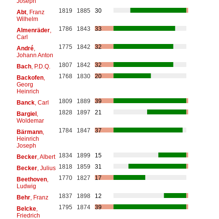
Joseph
1819
1885
30
Abt
, Franz
Wilhelm
1786
1843
33
Almenräder
,
Carl
1775
1842
32
André
,
Johann Anton
1807
1842
32
Bach
, P.D.Q.
1768
1830
20
Backofen
,
Georg
Heinrich
1809
1889
39
Banck
, Carl
1828
1897
21
Bargiel
,
Woldemar
1784
1847
37
Bärmann
,
Heinrich
Joseph
1834
1899
15
Becker
, Albert
1818
1859
31
Becker
, Julius
1770
1827
17
Beethoven
,
Ludwig
1837
1898
12
Behr
, Franz
1795
1874
39
Belcke
,
Friedrich