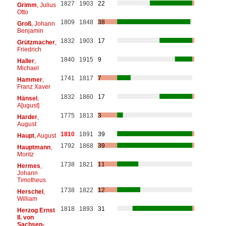
1827
1903
22
Grimm
, Julius
Otto
1809
1848
38
Groß
, Johann
Benjamin
1832
1903
17
Grützmacher
,
Friedrich
1840
1915
9
Haller
,
Michael
1741
1817
7
Hammer
,
Franz Xaver
1832
1860
17
Hänsel
,
A[ugust]
1775
1813
3
Harder
,
August
1810
1891
39
Haupt
, August
1792
1868
39
Hauptmann
,
Moritz
1738
1821
11
Hermes
,
Johann
Timotheus
1738
1822
12
Herschel
,
William
1818
1893
31
Herzog Ernst
II. von
Sachsen-