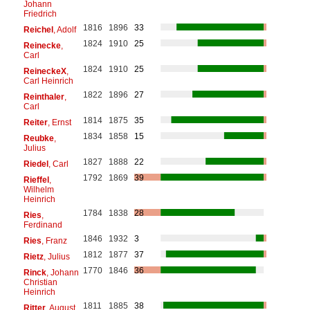
Johann
Friedrich
1816
1896
33
Reichel
, Adolf
1824
1910
25
Reinecke
,
Carl
1824
1910
25
ReineckeX
,
Carl Heinrich
1822
1896
27
Reinthaler
,
Carl
1814
1875
35
Reiter
, Ernst
1834
1858
15
Reubke
,
Julius
1827
1888
22
Riedel
, Carl
1792
1869
39
Rieffel
,
Wilhelm
Heinrich
1784
1838
28
Ries
,
Ferdinand
1846
1932
3
Ries
, Franz
1812
1877
37
Rietz
, Julius
1770
1846
36
Rinck
, Johann
Christian
Heinrich
1811
1885
38
Ritter
, August