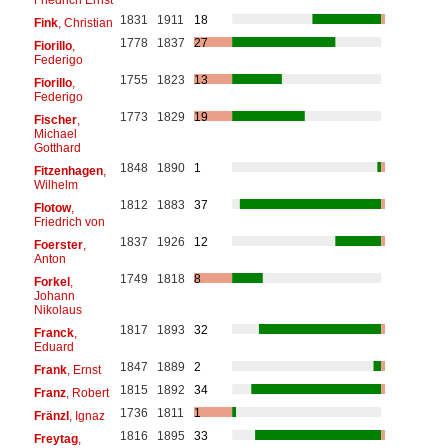
1831
1911
18
Fink
, Christian
1778
1837
27
Fiorillo
,
Federigo
1755
1823
13
Fiorillo
,
Federigo
1773
1829
19
Fischer
,
Michael
Gotthard
1848
1890
1
Fitzenhagen
,
Wilhelm
1812
1883
37
Flotow
,
Friedrich von
1837
1926
12
Foerster
,
Anton
1749
1818
8
Forkel
,
Johann
Nikolaus
1817
1893
32
Franck
,
Eduard
1847
1889
2
Frank
, Ernst
1815
1892
34
Franz
, Robert
1736
1811
1
Fränzl
, Ignaz
1816
1895
33
Freytag
,