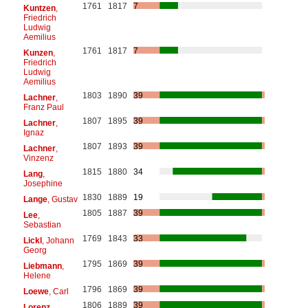
1761
1817
7
Kuntzen
,
Friedrich
Ludwig
Aemilius
1761
1817
7
Kunzen
,
Friedrich
Ludwig
Aemilius
1803
1890
39
Lachner
,
Franz Paul
1807
1895
39
Lachner
,
Ignaz
1807
1893
39
Lachner
,
Vinzenz
1815
1880
34
Lang
,
Josephine
1830
1889
19
Lange
, Gustav
1805
1887
39
Lee
,
Sebastian
1769
1843
33
Lickl
, Johann
Georg
1795
1869
39
Liebmann
,
Helene
1796
1869
39
Loewe
, Carl
1806
1889
39
Lorenz
,