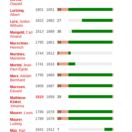
Oswald
1801
1851
39
Lortzing
,
Albert
1822
1882
27
Lyra
, Justus
Wilhelm
1813
1889
36
Mangold
, Carl
Amand
1795
1861
39
Marschner
,
Heinrich
1744
1812
2
Martines
,
Marianne
1741
1816
6
Martini
, Jean-
Paul-Égide
1795
1866
39
Marx
, Adolph
Bernhard
1806
1887
39
Marxsen
,
Eduard
1810
1858
39
Mathieux-
Kinkel
,
Johanna
1789
1878
39
Maurer
, Louis
1789
1878
39
Maurer
,
Ludwig
1842
1912
7
May
, Karl