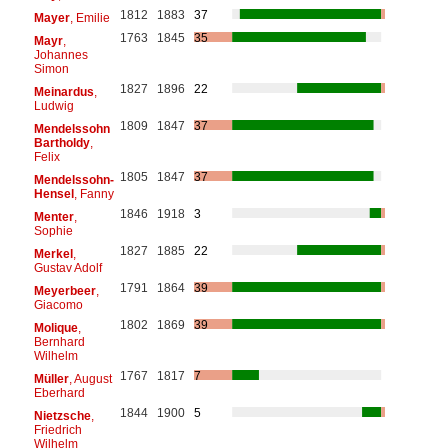
1812
1883
37
Mayer
, Emilie
1763
1845
35
Mayr
,
Johannes
Simon
1827
1896
22
Meinardus
,
Ludwig
1809
1847
37
Mendelssohn
Bartholdy
,
Felix
1805
1847
37
Mendelssohn-
Hensel
, Fanny
1846
1918
3
Menter
,
Sophie
1827
1885
22
Merkel
,
Gustav Adolf
1791
1864
39
Meyerbeer
,
Giacomo
1802
1869
39
Molique
,
Bernhard
Wilhelm
1767
1817
7
Müller
, August
Eberhard
1844
1900
5
Nietzsche
,
Friedrich
Wilhelm