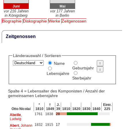
Juni
Mai
vor 216 Jahren
vor 177 Jahren
in Königsberg
in Berlin
Biographie
Diskographie
Werke
Zeitgenossen
Zeitgenossen
Länderauswahl / Sortieren
Name
Geburtsjahr
Lebensjahre
Sterbejahr
Spalte 4 = Lebensalter des Komponisten / Anzahl der
gemeinsamen Lebensjahre
*
†
J.
Eintr.
Otto Nicolai
1810
1849
39
1810
1820
1830
1840
225
1761
1838
28
Abeille
,
Ludwig
1832
1915
17
Abert
, Johann