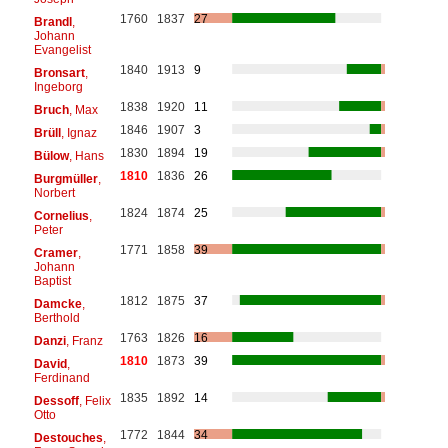
1760
1837
27
Brandl
,
Johann
Evangelist
1840
1913
9
Bronsart
,
Ingeborg
1838
1920
11
Bruch
, Max
1846
1907
3
Brüll
, Ignaz
1830
1894
19
Bülow
, Hans
1810
1836
26
Burgmüller
,
Norbert
1824
1874
25
Cornelius
,
Peter
1771
1858
39
Cramer
,
Johann
Baptist
1812
1875
37
Damcke
,
Berthold
1763
1826
16
Danzi
, Franz
1810
1873
39
David
,
Ferdinand
1835
1892
14
Dessoff
, Felix
Otto
1772
1844
34
Destouches
,