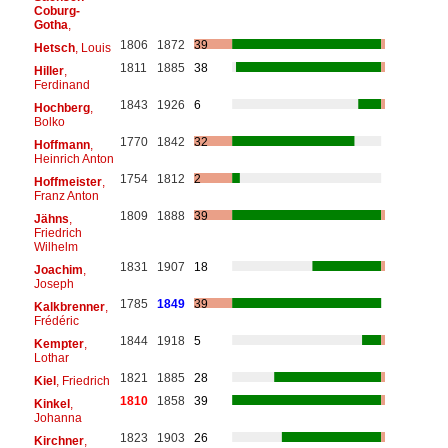
Coburg-
Gotha
,
1806
1872
39
Hetsch
, Louis
1811
1885
38
Hiller
,
Ferdinand
1843
1926
6
Hochberg
,
Bolko
1770
1842
32
Hoffmann
,
Heinrich Anton
1754
1812
2
Hoffmeister
,
Franz Anton
1809
1888
39
Jähns
,
Friedrich
Wilhelm
1831
1907
18
Joachim
,
Joseph
1785
1849
39
Kalkbrenner
,
Frédéric
1844
1918
5
Kempter
,
Lothar
1821
1885
28
Kiel
, Friedrich
1810
1858
39
Kinkel
,
Johanna
1823
1903
26
Kirchner
,