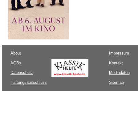
About
Impressum
AGBs
Kontakt
Datenschutz
Mediadaten
Haftungsausschluss
Sitemap