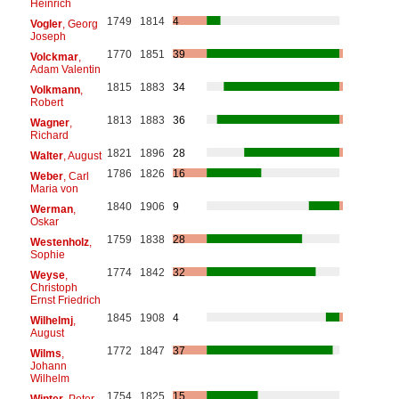
Heinrich
1749
1814
4
Vogler
, Georg
Joseph
1770
1851
39
Volckmar
,
Adam Valentin
1815
1883
34
Volkmann
,
Robert
1813
1883
36
Wagner
,
Richard
1821
1896
28
Walter
, August
1786
1826
16
Weber
, Carl
Maria von
1840
1906
9
Werman
,
Oskar
1759
1838
28
Westenholz
,
Sophie
1774
1842
32
Weyse
,
Christoph
Ernst Friedrich
1845
1908
4
Wilhelmj
,
August
1772
1847
37
Wilms
,
Johann
Wilhelm
1754
1825
15
Winter
, Peter