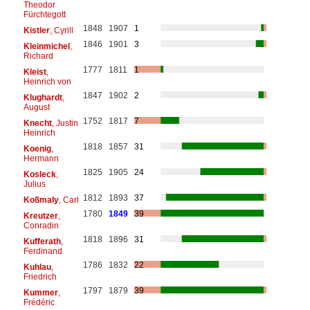
Theodor
Fürchtegott
1848
1907
1
Kistler
, Cyrill
1846
1901
3
Kleinmichel
,
Richard
1777
1811
1
Kleist
,
Heinrich von
1847
1902
2
Klughardt
,
August
1752
1817
7
Knecht
, Justin
Heinrich
1818
1857
31
Koenig
,
Hermann
1825
1905
24
Kosleck
,
Julius
1812
1893
37
Koßmaly
, Carl
1780
1849
39
Kreutzer
,
Conradin
1818
1896
31
Kufferath
,
Ferdinand
1786
1832
22
Kuhlau
,
Friedrich
1797
1879
39
Kummer
,
Frédéric