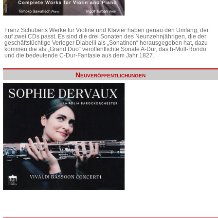
Franz Schuberts Werke für Violine und Klavier haben genau den Umfang, der
auf zwei CDs passt. Es sind die drei Sonaten des Neunzehnjährigen, die der
geschäftstüchtige Verleger Diabelli als „Sonatinen“ herausgegeben hat, dazu
kommen die als „Grand Duo“ veröffentlichte Sonate A-Dur, das h-Moll-Rondo
und die bedeutende C-Dur-Fantasie aus dem Jahr 1827.
Neuveröffentlichungen