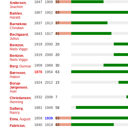
1847
1909
33
Andersen
,
Joachim
1867
1952
63
Balslev
,
Harald
1837
1913
37
Barnekow
,
Christian
1843
1917
41
Bechgaard
,
Julius
1919
2000
20
Bentzon
,
Niels Viggo
1919
2000
20
Bentzon
,
Niels Viggo
1909
1989
30
Berg
, Gunnar
1876
1954
63
Børresen
,
Hakon
1924
2012
15
Borup-
Jørgensen
,
Axel
1932
2008
7
Christiansen
,
Henning
1881
1949
58
Dalberg
,
Nancy
1859
1939
63
Enna
, August
1840
1919
43
Fabricius
,