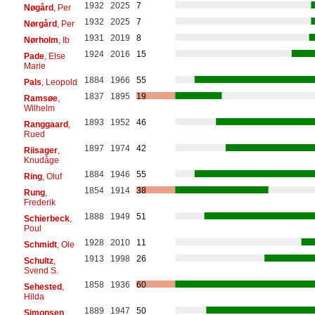
1932
2025
7
Nøgård
, Per
1932
2025
7
Nørgård
, Per
1931
2019
8
Nørholm
, Ib
1924
2016
15
Pade
, Else
Marie
1884
1966
55
Pals
, Leopold
1837
1895
19
Ramsøe
,
Wilhelm
1893
1952
46
Ranggaard
,
Rued
1897
1974
42
Riisager
,
Knudåge
1884
1946
55
Ring
, Oluf
1854
1914
38
Rung
,
Frederik
1888
1949
51
Schierbeck
,
Poul
1928
2010
11
Schmidt
, Ole
1913
1998
26
Schultz
,
Svend S.
1858
1936
60
Sehested
,
Hilda
1889
1947
50
Simonsen
,