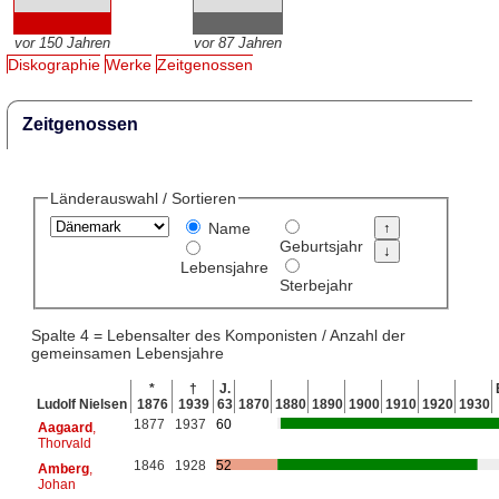
vor 150 Jahren
vor 87 Jahren
Diskographie
Werke
Zeitgenossen
Zeitgenossen
Länderauswahl / Sortieren
Name
Geburtsjahr
Lebensjahre
Sterbejahr
Spalte 4 = Lebensalter des Komponisten / Anzahl der
gemeinsamen Lebensjahre
*
†
J.
Ludolf Nielsen
1876
1939
63
1870
1880
1890
1900
1910
1920
1930
1877
1937
60
Aagaard
,
Thorvald
1846
1928
52
Amberg
,
Johan