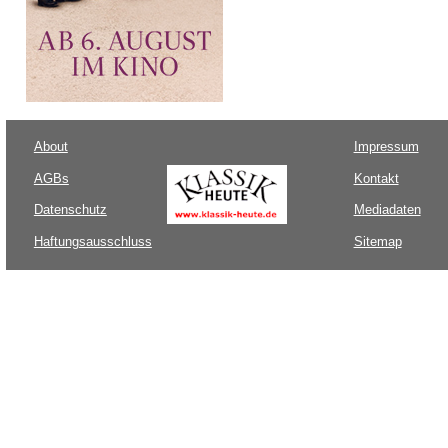
About
Impressum
AGBs
Kontakt
Datenschutz
Mediadaten
Haftungsausschluss
Sitemap