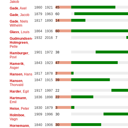
Jakob
1860
1921
45
Gade
, Axel
1879
1963
60
Gade
, Jacob
1817
1890
14
Gade
, Niels
Wilhelm
1864
1936
60
Glass
, Louis
1932
2016
7
Gudmundsen-
Holmgreen
,
Pelle
1901
1972
38
Hamburger
,
Povl
1843
1923
47
Hamerik
,
Asger
1817
1878
2
Hansen
, Hans
1847
1915
39
Hansen
,
Thorvald
1917
1997
22
Harder
, Egil
1836
1898
22
Hartmann
,
Emil
1830
1879
3
Heise
, Peter
1909
1996
30
Holmboe
,
Vagn
1840
1906
30
Hornemann
,