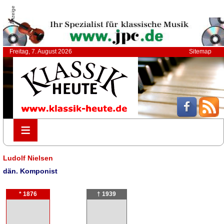
Anzeige
Freitag, 7. August 2026
Sitemap
≡
≡
Ludolf Nielsen
dän. Komponist
* 1876
† 1939