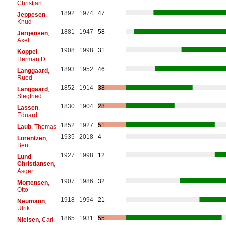
Christian
1892
1974
47
Jeppesen
,
Knud
1881
1947
58
Jørgensen
,
Axel
1908
1998
31
Koppel
,
Herman D.
1893
1952
46
Langgaard
,
Rued
1852
1914
38
Langgaard
,
Siegfried
1830
1904
28
Lassen
,
Eduard
1852
1927
51
Laub
, Thomas
1935
2018
4
Lorentzen
,
Bent
1927
1998
12
Lund
Christiansen
,
Asger
1907
1986
32
Mortensen
,
Otto
1918
1994
21
Neumann
,
Ulrik
1865
1931
55
Nielsen
, Carl