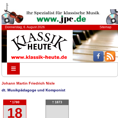
Anzeige
Donnerstag, 6. August 2026
Sitemap
≡
≡
Johann Martin Friedrich Nisle
dt. Musikpädagoge und Komponist
* 1780
† 1873
18