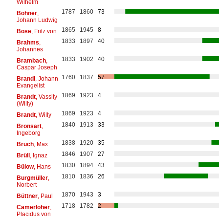
Wilhelm
1787
1860
73
Böhner
,
Johann Ludwig
1865
1945
8
Bose
, Fritz von
1833
1897
40
Brahms
,
Johannes
1833
1902
40
Brambach
,
Caspar Joseph
1760
1837
57
Brandl
, Johann
Evangelist
1869
1923
4
Brandt
, Vassily
(Willy)
1869
1923
4
Brandt
, Willy
1840
1913
33
Bronsart
,
Ingeborg
1838
1920
35
Bruch
, Max
1846
1907
27
Brüll
, Ignaz
1830
1894
43
Bülow
, Hans
1810
1836
26
Burgmüller
,
Norbert
1870
1943
3
Büttner
, Paul
1718
1782
2
Camerloher
,
Placidus von