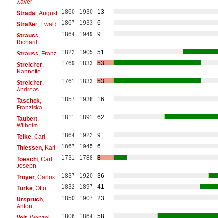
Xaver
1860
1930
13
Stradal
, August
1867
1933
6
Sträßer
, Ewald
1864
1949
9
Strauss
,
Richard
1822
1905
51
Strauss
, Franz
1769
1833
53
Streicher
,
Nannette
1761
1833
53
Streicher
,
Andreas
1857
1938
16
Taschek
,
Franziska
1811
1891
62
Taubert
,
Wilhelm
1864
1922
9
Teike
, Carl
1867
1945
6
Thiessen
, Karl
1731
1788
8
Toëschi
, Carl
Joseph
1837
1920
36
Troyer
, Carlos
1832
1897
41
Türke
, Otto
1850
1907
23
Urspruch
,
Anton
1806
1864
58
Veit
, Wenzel