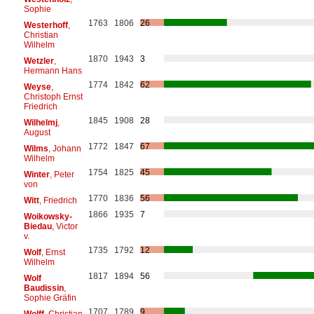
Sophie
1763
1806
26
Westerhoff
,
Christian
Wilhelm
1870
1943
3
Wetzler
,
Hermann Hans
1774
1842
62
Weyse
,
Christoph Ernst
Friedrich
1845
1908
28
Wilhelmj
,
August
1772
1847
67
Wilms
, Johann
Wilhelm
1754
1825
45
Winter
, Peter
von
1770
1836
56
Witt
, Friedrich
1866
1935
7
Woikowsky-
Biedau
, Victor
v.
1735
1792
12
Wolf
, Ernst
Wilhelm
1817
1894
56
Wolf
Baudissin
,
Sophie Gräfin
1707
1789
9
Wolff
, Christian