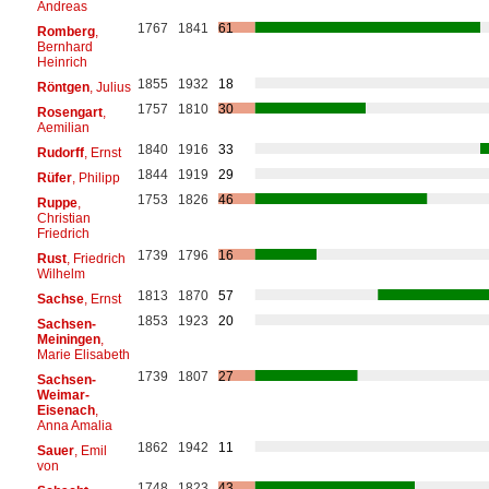
Andreas
1767
1841
61
Romberg
,
Bernhard
Heinrich
1855
1932
18
Röntgen
, Julius
1757
1810
30
Rosengart
,
Aemilian
1840
1916
33
Rudorff
, Ernst
1844
1919
29
Rüfer
, Philipp
1753
1826
46
Ruppe
,
Christian
Friedrich
1739
1796
16
Rust
, Friedrich
Wilhelm
1813
1870
57
Sachse
, Ernst
1853
1923
20
Sachsen-
Meiningen
,
Marie Elisabeth
1739
1807
27
Sachsen-
Weimar-
Eisenach
,
Anna Amalia
1862
1942
11
Sauer
, Emil
von
1748
1823
43