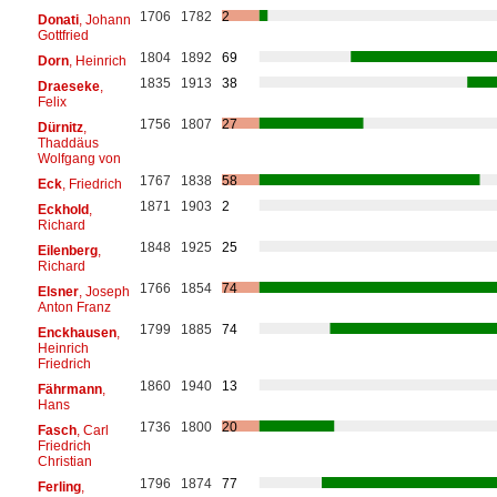
1706
1782
2
Donati
, Johann
Gottfried
1804
1892
69
Dorn
, Heinrich
1835
1913
38
Draeseke
,
Felix
1756
1807
27
Dürnitz
,
Thaddäus
Wolfgang von
1767
1838
58
Eck
, Friedrich
1871
1903
2
Eckhold
,
Richard
1848
1925
25
Eilenberg
,
Richard
1766
1854
74
Elsner
, Joseph
Anton Franz
1799
1885
74
Enckhausen
,
Heinrich
Friedrich
1860
1940
13
Fährmann
,
Hans
1736
1800
20
Fasch
, Carl
Friedrich
Christian
1796
1874
77
Ferling
,