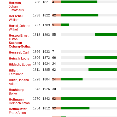
1738
1821
41
Hermes
,
Johann
Timotheus
1738
1822
42
Herschel
,
William
1727
1789
9
Hertel
, Johann
Wilhelm
1818
1893
55
Herzog Ernst
II. von
Sachsen-
Coburg-Gotha
,
1866
1933
7
Hesssel
, Carl
1806
1872
66
Hetsch
, Louis
1849
1924
24
Hildach
, Eugen
1811
1885
62
Hiller
,
Ferdinand
1728
1804
24
Hiller
, Johann
Adam
1843
1926
30
Hochberg
,
Bolko
1770
1842
62
Hoffmann
,
Heinrich Anton
1754
1812
32
Hoffmeister
,
Franz Anton