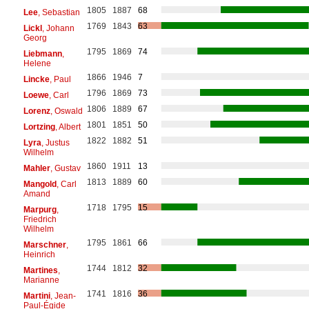
1805
1887
68
Lee
, Sebastian
1769
1843
63
Lickl
, Johann
Georg
1795
1869
74
Liebmann
,
Helene
1866
1946
7
Lincke
, Paul
1796
1869
73
Loewe
, Carl
1806
1889
67
Lorenz
, Oswald
1801
1851
50
Lortzing
, Albert
1822
1882
51
Lyra
, Justus
Wilhelm
1860
1911
13
Mahler
, Gustav
1813
1889
60
Mangold
, Carl
Amand
1718
1795
15
Marpurg
,
Friedrich
Wilhelm
1795
1861
66
Marschner
,
Heinrich
1744
1812
32
Martines
,
Marianne
1741
1816
36
Martini
, Jean-
Paul-Égide