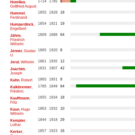
1714
1785
5
Homilius
,
Gottfried August
1855
1928
18
Hummel
,
Ferdinand
1854
1921
19
Humperdinck
,
Engelbert
1809
1888
64
Jähns
,
Friedrich
Wilhelm
1865
1920
8
Jenner
, Gustav
U.
1861
1935
12
Jeral
, Wilhelm
1831
1907
42
Joachim
,
Joseph
1865
1951
8
Kahn
, Robert
1785
1849
64
Kalkbrenner
,
Frédéric
1855
1934
18
Kauffmann
,
Fritz
1863
1932
10
Kaun
, Hugo
Wilhelm
1844
1918
29
Kempter
,
Lothar
1857
1923
16
Kerker
,