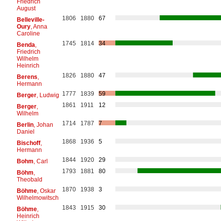
Friedrich
August
1806
1880
67
Belleville-
Oury
, Anna
Caroline
1745
1814
34
Benda
,
Friedrich
Wilhelm
Heinrich
1826
1880
47
Berens
,
Hermann
1777
1839
59
Berger
, Ludwig
1861
1911
12
Berger
,
Wilhelm
1714
1787
7
Berlin
, Johan
Daniel
1868
1936
5
Bischoff
,
Hermann
1844
1920
29
Bohm
, Carl
1793
1881
80
Böhm
,
Theobald
1870
1938
3
Böhme
, Oskar
Wilhelmowitsch
1843
1915
30
Böhme
,
Heinrich