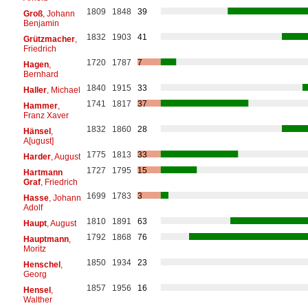
1809
1848
39
Groß
, Johann
Benjamin
1832
1903
41
Grützmacher
,
Friedrich
1720
1787
7
Hagen
,
Bernhard
1840
1915
33
Haller
, Michael
1741
1817
37
Hammer
,
Franz Xaver
1832
1860
28
Hänsel
,
A[ugust]
1775
1813
33
Harder
, August
1727
1795
15
Hartmann
Graf
, Friedrich
1699
1783
3
Hasse
, Johann
Adolf
1810
1891
63
Haupt
, August
1792
1868
76
Hauptmann
,
Moritz
1850
1934
23
Henschel
,
Georg
1857
1956
16
Hensel
,
Walther