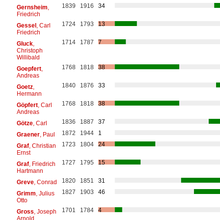
1839
1916
34
Gernsheim
,
Friedrich
1724
1793
13
Gessel
, Carl
Friedrich
1714
1787
7
Gluck
,
Christoph
Willibald
1768
1818
38
Goepfert
,
Andreas
1840
1876
33
Goetz
,
Hermann
1768
1818
38
Göpfert
, Carl
Andreas
1836
1887
37
Götze
, Carl
1872
1944
1
Graener
, Paul
1723
1804
24
Graf
, Christian
Ernst
1727
1795
15
Graf
, Friedrich
Hartmann
1820
1851
31
Greve
, Conrad
1827
1903
46
Grimm
, Julius
Otto
1701
1784
4
Gross
, Joseph
Arnold