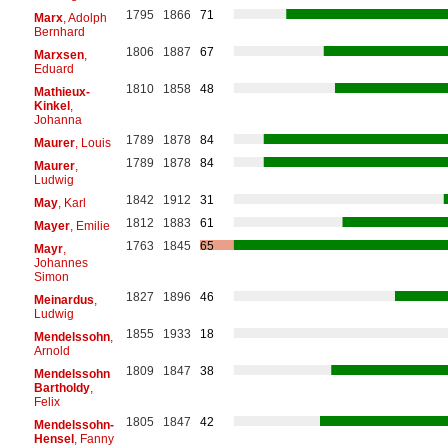
1795
1866
71
Marx
, Adolph
Bernhard
1806
1887
67
Marxsen
,
Eduard
1810
1858
48
Mathieux-
Kinkel
,
Johanna
1789
1878
84
Maurer
, Louis
1789
1878
84
Maurer
,
Ludwig
1842
1912
31
May
, Karl
1812
1883
61
Mayer
, Emilie
1763
1845
65
Mayr
,
Johannes
Simon
1827
1896
46
Meinardus
,
Ludwig
1855
1933
18
Mendelssohn
,
Arnold
1809
1847
38
Mendelssohn
Bartholdy
,
Felix
1805
1847
42
Mendelssohn-
Hensel
, Fanny