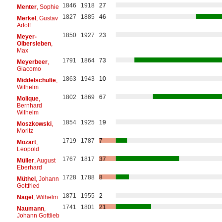
1846
1918
27
Menter
, Sophie
1827
1885
46
Merkel
, Gustav
Adolf
1850
1927
23
Meyer-
Olbersleben
,
Max
1791
1864
73
Meyerbeer
,
Giacomo
1863
1943
10
Middelschulte
,
Wilhelm
1802
1869
67
Molique
,
Bernhard
Wilhelm
1854
1925
19
Moszkowski
,
Moritz
1719
1787
7
Mozart
,
Leopold
1767
1817
37
Müller
, August
Eberhard
1728
1788
8
Müthel
, Johann
Gottfried
1871
1955
2
Nagel
, Wilhelm
1741
1801
21
Naumann
,
Johann Gottlieb