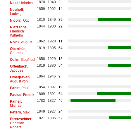
1870
1940
3
Neal
, Heinrich
1859
1902
14
Neuhoff
,
Ludwig
1810
1849
39
Nicolai
, Otto
1844
1900
29
Nietzsche
,
Friedrich
Wilhelm
1862
1928
11
Nölck
, August
1819
1895
54
Oberthür
,
Charles
1858
1929
15
Ochs
, Siegfried
1819
1880
54
Offenbach
,
Jacques
1864
1946
9
Othegraven
,
August von
1854
1897
19
Pabst
, Paul
1809
1891
64
Pacius
, Fredrik
1782
1827
45
Pamer
,
Michael
1849
1927
24
Peters
, Max
1821
1885
52
Pfretzschner
,
Christian
Robert