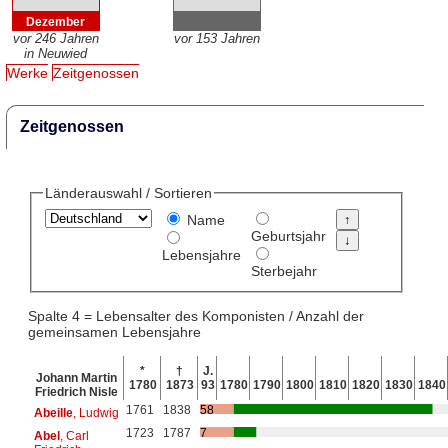
Dezember
vor 246 Jahren
vor 153 Jahren
in Neuwied
Werke
Zeitgenossen
Zeitgenossen
Länderauswahl / Sortieren
Name
Geburtsjahr
Lebensjahre
Sterbejahr
Spalte 4 = Lebensalter des Komponisten / Anzahl der
gemeinsamen Lebensjahre
*
†
J.
Johann Martin
1780
1873
93
1780
1790
1800
1810
1820
1830
1840
Friedrich Nisle
1761
1838
58
Abeille
, Ludwig
1723
1787
7
Abel
, Carl