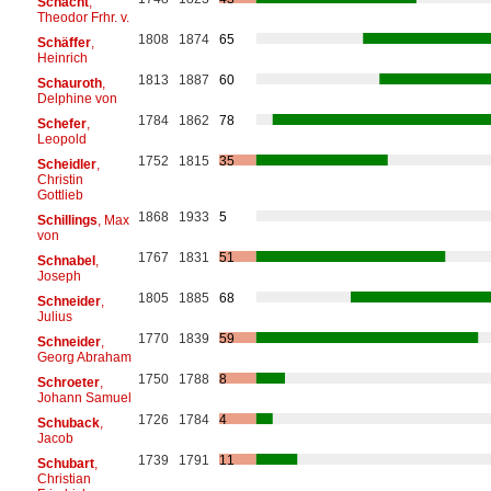
Schacht
,
Theodor Frhr. v.
1808
1874
65
Schäffer
,
Heinrich
1813
1887
60
Schauroth
,
Delphine von
1784
1862
78
Schefer
,
Leopold
1752
1815
35
Scheidler
,
Christin
Gottlieb
1868
1933
5
Schillings
, Max
von
1767
1831
51
Schnabel
,
Joseph
1805
1885
68
Schneider
,
Julius
1770
1839
59
Schneider
,
Georg Abraham
1750
1788
8
Schroeter
,
Johann Samuel
1726
1784
4
Schuback
,
Jacob
1739
1791
11
Schubart
,
Christian