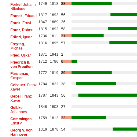
1749
1818
38
Forkel
, Johann
Nikolaus
1817
1893
56
Franck
, Eduard
1847
1889
26
Frank
, Ernst
1815
1892
58
Franz
, Robert
1736
1811
31
Fränzl
, Ignaz
1816
1895
57
Freytag
,
Michael
1871
1941
2
Fried
, Oskar
1712
1786
6
Friedrich II.
von Preußen
,
1772
1819
39
Fürstenau
,
Caspar
1784
1822
38
Gebauer
, Franz
Xaver
1787
1843
56
Gebel
, Franz
Xaver
1846
1903
27
Gelbke
,
Johannes
1759
1813
33
Gemmingen
,
Ernst v.
1819
1878
54
Georg V. von
Hannover
,