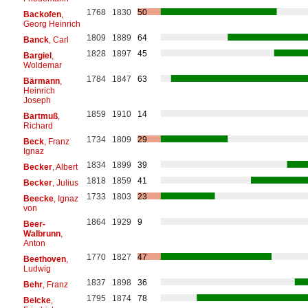
1768
1830
50
Backofen
,
Georg Heinrich
1809
1889
64
Banck
, Carl
1828
1897
45
Bargiel
,
Woldemar
1784
1847
63
Bärmann
,
Heinrich
Joseph
1859
1910
14
Bartmuß
,
Richard
1734
1809
29
Beck
, Franz
Ignaz
1834
1899
39
Becker
, Albert
1818
1859
41
Becker
, Julius
1733
1803
23
Beecke
, Ignaz
von
1864
1929
9
Beer-
Walbrunn
,
Anton
1770
1827
47
Beethoven
,
Ludwig
1837
1898
36
Behr
, Franz
1795
1874
78
Belcke
,