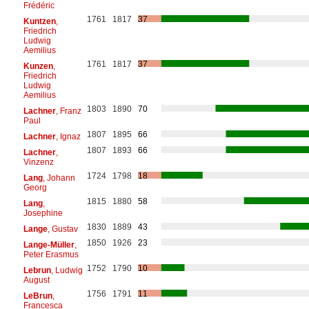
Frédéric
1761
1817
37
Kuntzen
,
Friedrich
Ludwig
Aemilius
1761
1817
37
Kunzen
,
Friedrich
Ludwig
Aemilius
1803
1890
70
Lachner
, Franz
Paul
1807
1895
66
Lachner
, Ignaz
1807
1893
66
Lachner
,
Vinzenz
1724
1798
18
Lang
, Johann
Georg
1815
1880
58
Lang
,
Josephine
1830
1889
43
Lange
, Gustav
1850
1926
23
Lange-Müller
,
Peter Erasmus
1752
1790
10
Lebrun
, Ludwig
August
1756
1791
11
LeBrun
,
Francesca