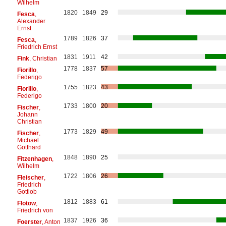
Wilhelm
1820
1849
29
Fesca
,
Alexander
Ernst
1789
1826
37
Fesca
,
Friedrich Ernst
1831
1911
42
Fink
, Christian
1778
1837
57
Fiorillo
,
Federigo
1755
1823
43
Fiorillo
,
Federigo
1733
1800
20
Fischer
,
Johann
Christian
1773
1829
49
Fischer
,
Michael
Gotthard
1848
1890
25
Fitzenhagen
,
Wilhelm
1722
1806
26
Fleischer
,
Friedrich
Gottlob
1812
1883
61
Flotow
,
Friedrich von
1837
1926
36
Foerster
, Anton