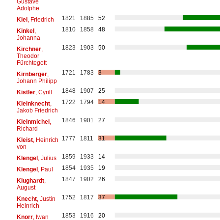
Gustave
Adolphe
1821
1885
52
Kiel
, Friedrich
1810
1858
48
Kinkel
,
Johanna
1823
1903
50
Kirchner
,
Theodor
Fürchtegott
1721
1783
3
Kirnberger
,
Johann Philipp
1848
1907
25
Kistler
, Cyrill
1722
1794
14
Kleinknecht
,
Jakob Friedrich
1846
1901
27
Kleinmichel
,
Richard
1777
1811
31
Kleist
, Heinrich
von
1859
1933
14
Klengel
, Julius
1854
1935
19
Klengel
, Paul
1847
1902
26
Klughardt
,
August
1752
1817
37
Knecht
, Justin
Heinrich
1853
1916
20
Knorr
, Iwan