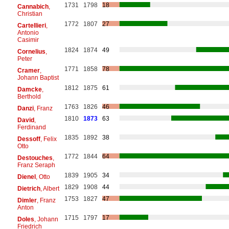
1731
1798
18
Cannabich
,
Christian
1772
1807
27
Cartellieri
,
Antonio
Casimir
1824
1874
49
Cornelius
,
Peter
1771
1858
78
Cramer
,
Johann Baptist
1812
1875
61
Damcke
,
Berthold
1763
1826
46
Danzi
, Franz
1810
1873
63
David
,
Ferdinand
1835
1892
38
Dessoff
, Felix
Otto
1772
1844
64
Destouches
,
Franz Seraph
1839
1905
34
Dienel
, Otto
1829
1908
44
Dietrich
, Albert
1753
1827
47
Dimler
, Franz
Anton
1715
1797
17
Doles
, Johann
Friedrich