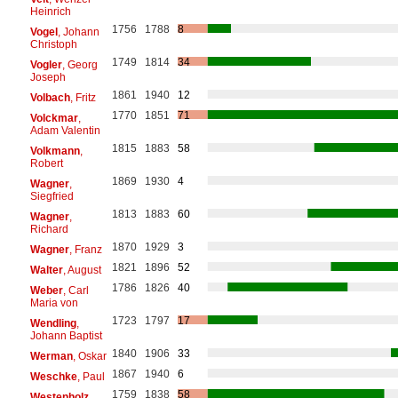
Heinrich
1756
1788
8
Vogel
, Johann
Christoph
1749
1814
34
Vogler
, Georg
Joseph
1861
1940
12
Volbach
, Fritz
1770
1851
71
Volckmar
,
Adam Valentin
1815
1883
58
Volkmann
,
Robert
1869
1930
4
Wagner
,
Siegfried
1813
1883
60
Wagner
,
Richard
1870
1929
3
Wagner
, Franz
1821
1896
52
Walter
, August
1786
1826
40
Weber
, Carl
Maria von
1723
1797
17
Wendling
,
Johann Baptist
1840
1906
33
Werman
, Oskar
1867
1940
6
Weschke
, Paul
1759
1838
58
Westenholz
,