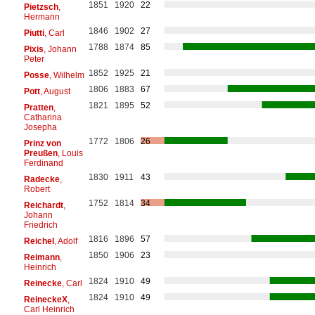
1851
1920
22
Pietzsch
,
Hermann
1846
1902
27
Piutti
, Carl
1788
1874
85
Pixis
, Johann
Peter
1852
1925
21
Posse
, Wilhelm
1806
1883
67
Pott
, August
1821
1895
52
Pratten
,
Catharina
Josepha
1772
1806
26
Prinz von
Preußen
, Louis
Ferdinand
1830
1911
43
Radecke
,
Robert
1752
1814
34
Reichardt
,
Johann
Friedrich
1816
1896
57
Reichel
, Adolf
1850
1906
23
Reimann
,
Heinrich
1824
1910
49
Reinecke
, Carl
1824
1910
49
ReineckeX
,
Carl Heinrich