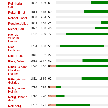
1822
1896
51
Reinthaler
,
Carl
1814
1875
59
Reiter
, Ernst
1868
1934
5
Renner
, Josef
1834
1858
24
Reubke
, Julius
1827
1888
46
Riedel
, Carl
1792
1869
77
Rieffel
,
Wilhelm
Heinrich
1784
1838
54
Ries
,
Ferdinand
1846
1932
27
Ries
, Franz
1812
1877
61
Rietz
, Julius
1770
1846
66
Rinck
, Johann
Christian
Heinrich
1811
1885
62
Ritter
, August
Gottfried
1716
1785
5
Rolle
, Johann
Heinrich
1710
1790
10
Röllig
, Johann
Georg
1767
1821
41
Romberg
,