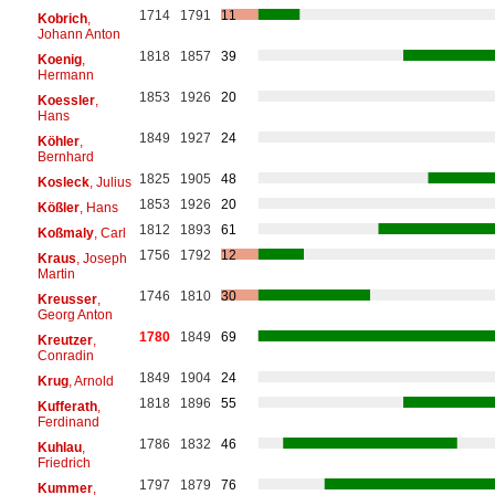
1714
1791
11
Kobrich
,
Johann Anton
1818
1857
39
Koenig
,
Hermann
1853
1926
20
Koessler
,
Hans
1849
1927
24
Köhler
,
Bernhard
1825
1905
48
Kosleck
, Julius
1853
1926
20
Kößler
, Hans
1812
1893
61
Koßmaly
, Carl
1756
1792
12
Kraus
, Joseph
Martin
1746
1810
30
Kreusser
,
Georg Anton
1780
1849
69
Kreutzer
,
Conradin
1849
1904
24
Krug
, Arnold
1818
1896
55
Kufferath
,
Ferdinand
1786
1832
46
Kuhlau
,
Friedrich
1797
1879
76
Kummer
,