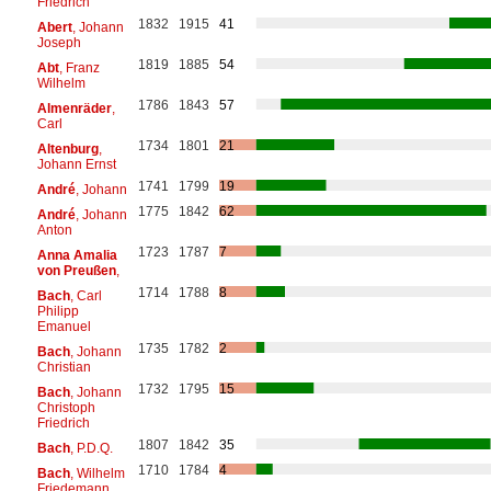
Friedrich
1832
1915
41
Abert
, Johann
Joseph
1819
1885
54
Abt
, Franz
Wilhelm
1786
1843
57
Almenräder
,
Carl
1734
1801
21
Altenburg
,
Johann Ernst
1741
1799
19
André
, Johann
1775
1842
62
André
, Johann
Anton
1723
1787
7
Anna Amalia
von Preußen
,
1714
1788
8
Bach
, Carl
Philipp
Emanuel
1735
1782
2
Bach
, Johann
Christian
1732
1795
15
Bach
, Johann
Christoph
Friedrich
1807
1842
35
Bach
, P.D.Q.
1710
1784
4
Bach
, Wilhelm
Friedemann