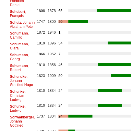
Friedrich
Daniel
1808
1878
65
Schubert
,
François
1747
1800
20
Schulz
, Johann
Abraham Peter
1872
1946
1
Schumann
,
Camillo
1819
1896
54
Schumann
,
Clara
1866
1952
7
Schumann
,
Georg
1810
1856
46
Schumann
,
Robert
1823
1909
50
Schuncke
,
Johann
Gottfried Hugo
1810
1834
24
Schunke
,
Christian
Ludwig
1810
1834
24
Schunke
,
Ludwig
1737
1804
24
Schwanberger
,
Johann
Gottfried