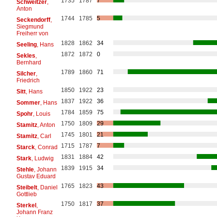
1735
1787
7
Schweitzer
,
Anton
1744
1785
5
Seckendorff
,
Siegmund
Freiherr von
1828
1862
34
Seeling
, Hans
1872
1872
0
Sekles
,
Bernhard
1789
1860
71
Silcher
,
Friedrich
1850
1922
23
Sitt
, Hans
1837
1922
36
Sommer
, Hans
1784
1859
75
Spohr
, Louis
1750
1809
29
Stamitz
, Anton
1745
1801
21
Stamitz
, Carl
1715
1787
7
Starck
, Conrad
1831
1884
42
Stark
, Ludwig
1839
1915
34
Stehle
, Johann
Gustav Eduard
1765
1823
43
Steibelt
, Daniel
Gottlieb
1750
1817
37
Sterkel
,
Johann Franz