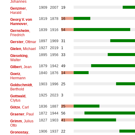
Johannes
1909
2007
19
Genzmer
,
Harald
1819
1878
16
Georg V. von
Hannover
,
1839
1916
54
Gernsheim
,
Friedrich
1897
1969
31
Gerster
, Ottmar
1927
2019
1
Gielen
, Michael
1895
1956
33
Gieseking
,
Walter
1879
1942
49
Gilbert
, Jean
1840
1876
14
Goetz
,
Hermann
1903
1996
25
Goldschmidt
,
Berthold
1925
2023
3
Gottwald
,
Clytus
1836
1887
25
Götze
, Carl
1872
1944
56
Graener
, Paul
1827
1903
41
Grimm
, Julius
Otto
1906
1937
22
Gronostay
,