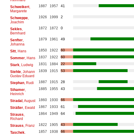
1887
1957
41
Schweikert
,
Margarete
1926
1999
2
Schweppe
,
Joachim
1872
1872
0
Sekles
,
Bernhard
1879
1961
49
Senfter
,
Johanna
1850
1922
60
Sitt
, Hans
1837
1922
60
Sommer
, Hans
1831
1884
22
Stark
, Ludwig
1839
1915
53
Stehle
, Johann
Gustav Eduard
1887
1915
28
Stephan
, Rudi
1885
1955
43
Sthamer
,
Heinrich
1860
1930
66
Stradal
, August
1867
1933
61
Sträßer
, Ewald
1864
1949
64
Strauss
,
Richard
1822
1905
43
Strauss
, Franz
1857
1938
66
Taschek
,