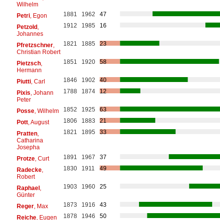
Wilhelm
1881
1962
47
Petri
, Egon
1912
1985
16
Petzold
,
Johannes
1821
1885
23
Pfretzschner
,
Christian Robert
1851
1920
58
Pietzsch
,
Hermann
1846
1902
40
Piutti
, Carl
1788
1874
12
Pixis
, Johann
Peter
1852
1925
63
Posse
, Wilhelm
1806
1883
21
Pott
, August
1821
1895
33
Pratten
,
Catharina
Josepha
1891
1967
37
Protze
, Curt
1830
1911
49
Radecke
,
Robert
1903
1960
25
Raphael
,
Günter
1873
1916
43
Reger
, Max
1878
1946
50
Reiche
, Eugen