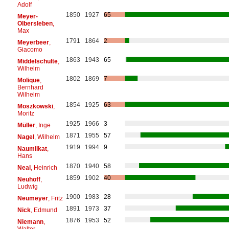
Adolf
1850
1927
65
Meyer-
Olbersleben
,
Max
1791
1864
2
Meyerbeer
,
Giacomo
1863
1943
65
Middelschulte
,
Wilhelm
1802
1869
7
Molique
,
Bernhard
Wilhelm
1854
1925
63
Moszkowski
,
Moritz
1925
1966
3
Müller
, Inge
1871
1955
57
Nagel
, Wilhelm
1919
1994
9
Naumilkat
,
Hans
1870
1940
58
Neal
, Heinrich
1859
1902
40
Neuhoff
,
Ludwig
1900
1983
28
Neumeyer
, Fritz
1891
1973
37
Nick
, Edmund
1876
1953
52
Niemann
,
Walter