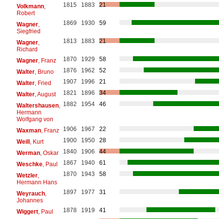
1815
1883
21
Volkmann
,
Robert
1869
1930
59
Wagner
,
Siegfried
1813
1883
21
Wagner
,
Richard
1870
1929
58
Wagner
, Franz
1876
1962
52
Walter
, Bruno
1907
1996
21
Walter
, Fried
1821
1896
34
Walter
, August
1882
1954
46
Waltershausen
,
Hermann
Wolfgang von
1906
1967
22
Waxman
, Franz
1900
1950
28
Weill
, Kurt
1840
1906
44
Werman
, Oskar
1867
1940
61
Weschke
, Paul
1870
1943
58
Wetzler
,
Hermann Hans
1897
1977
31
Weyrauch
,
Johannes
1878
1919
41
Wiggert
, Paul