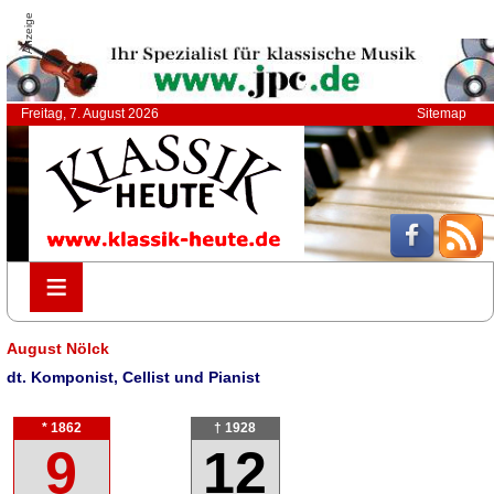
Anzeige
Freitag, 7. August 2026
Sitemap
≡
≡
August Nölck
dt. Komponist, Cellist und Pianist
* 1862
† 1928
9
12