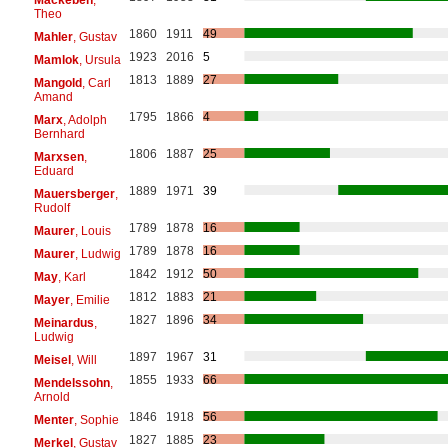
Theo
1860
1911
49
Mahler
, Gustav
1923
2016
5
Mamlok
, Ursula
1813
1889
27
Mangold
, Carl
Amand
1795
1866
4
Marx
, Adolph
Bernhard
1806
1887
25
Marxsen
,
Eduard
1889
1971
39
Mauersberger
,
Rudolf
1789
1878
16
Maurer
, Louis
1789
1878
16
Maurer
, Ludwig
1842
1912
50
May
, Karl
1812
1883
21
Mayer
, Emilie
1827
1896
34
Meinardus
,
Ludwig
1897
1967
31
Meisel
, Will
1855
1933
66
Mendelssohn
,
Arnold
1846
1918
56
Menter
, Sophie
1827
1885
23
Merkel
, Gustav