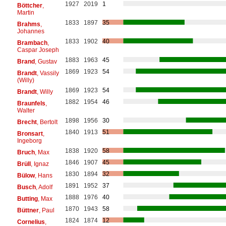
1927
2019
1
Böttcher
,
Martin
1833
1897
35
Brahms
,
Johannes
1833
1902
40
Brambach
,
Caspar Joseph
1883
1963
45
Brand
, Gustav
1869
1923
54
Brandt
, Vassily
(Willy)
1869
1923
54
Brandt
, Willy
1882
1954
46
Braunfels
,
Walter
1898
1956
30
Brecht
, Bertolt
1840
1913
51
Bronsart
,
Ingeborg
1838
1920
58
Bruch
, Max
1846
1907
45
Brüll
, Ignaz
1830
1894
32
Bülow
, Hans
1891
1952
37
Busch
, Adolf
1888
1976
40
Butting
, Max
1870
1943
58
Büttner
, Paul
1824
1874
12
Cornelius
,