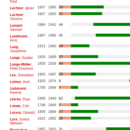
Paul
1807
1895
33
Lachner
, Ignaz
1807
1893
31
Lachner
,
Vinzenz
1884
1942
44
Lampel
,
Samuel
1887
1966
41
Landmann
,
Arno
1815
1880
18
Lang
,
Josephine
1830
1889
27
Lange
, Gustav
1850
1926
64
Lange-Müller
,
Peter Erasmus
1805
1887
25
Lee
, Sebastian
1920
1974
8
Leimer
, Kurt
1795
1869
7
Liebmann
,
Helene
1866
1946
62
Lincke
, Paul
1796
1869
7
Loewe
, Carl
1806
1889
27
Lorenz
, Oswald
1822
1882
20
Lyra
, Justus
Wilhelm
1897
1953
31
Mackeben
,