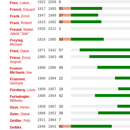
1922
2009
6
Foss
, Lukas
1817
1893
31
Franck
, Eduard
1847
1889
27
Frank
, Ernst
1815
1892
30
Franz
, Robert
1926
2012
2
Freund
, Walter
Jakob "Joki"
1816
1895
33
Freytag
,
Michael
1871
1941
57
Fried
, Oskar
1880
1963
48
Friese
, Ernst
August
1888
1986
40
Fromm-
Michaels
, Ilse
1906
1984
22
Frommel
,
Gerhard
1909
1957
19
Fürnberg
, Louis
1886
1954
42
Furtwängler
,
Wilhelm
1908
1967
20
Gaze
, Heino
1889
1952
39
Geier
, Oskar
1921
1984
7
Geißler
, Fritz
1846
1903
41
Gelbke
,