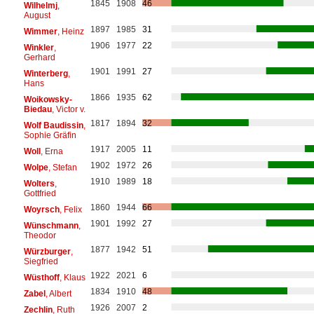
1845
1908
46
Wilhelmj
,
August
1897
1985
31
Wimmer
, Heinz
1906
1977
22
Winkler
,
Gerhard
1901
1991
27
Winterberg
,
Hans
1866
1935
62
Woikowsky-
Biedau
, Victor v.
1817
1894
32
Wolf Baudissin
,
Sophie Gräfin
1917
2005
11
Woll
, Erna
1902
1972
26
Wolpe
, Stefan
1910
1989
18
Wolters
,
Gottfried
1860
1944
66
Woyrsch
, Felix
1901
1992
27
Wünschmann
,
Theodor
1877
1942
51
Würzburger
,
Siegfried
1922
2021
6
Wüsthoff
, Klaus
1834
1910
48
Zabel
, Albert
1926
2007
2
Zechlin
, Ruth