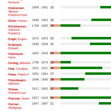
Richard
1908
1981
20
Eisbrenner
,
Werner
Friedrich Emil
1898
1962
30
Eisler
, Hanns
1799
1885
23
Enckhausen
,
Heinrich
Friedrich
1875
1943
53
Engel
, Eugen
1896
1958
32
Erdmann
,
Eduard
1860
1940
66
Fährmann
,
Hans
1796
1874
12
Ferling
, Wilhelm
1831
1911
49
Fink
, Christian
1891
1961
37
Finke
, Fidelio F.
1848
1890
28
Fitzenhagen
,
Wilhelm
1812
1883
21
Flotow
,
Friedrich von
1837
1926
64
Foerster
, Anton
1907
1987
21
Fortner
,
Wolfgang