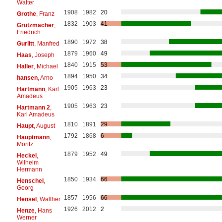
Walter
1908
1982
20
Grothe
, Franz
1832
1903
41
Grützmacher
,
Friedrich
1890
1972
38
Gurlitt
, Manfred
1879
1960
49
Haas
, Joseph
1840
1915
53
Haller
, Michael
1894
1950
34
hansen
, Arno
1905
1963
23
Hartmann
, Karl
Amadeus
1905
1963
23
Hartmann 2
,
Karl Amadeus
1810
1891
29
Haupt
, August
1792
1868
6
Hauptmann
,
Moritz
1879
1952
49
Heckel
,
Wilhelm
Hermann
1850
1934
66
Henschel
,
Georg
1857
1956
66
Hensel
, Walther
1926
2012
2
Henze
, Hans
Werner