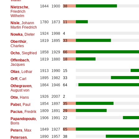
1844
1900
38
Nietzsche
,
Friedrich
Wilhelm
1780
1873
11
Nisle
, Johann
Martin Friedrich
1924
1998
4
Nowka
, Dieter
1819
1895
33
Oberthür
,
Charles
1858
1929
66
Ochs
, Siegfried
1819
1880
18
Offenbach
,
Jacques
1913
1990
15
Olias
, Lothar
1895
1982
33
Orff
, Carl
1864
1946
64
Othegraven
,
August von
1926
2007
2
Otte
, Hans
1854
1897
35
Pabst
, Paul
1809
1891
29
Pacius
, Fredrik
1906
1991
22
Papandopoulo
,
Boris
1849
1927
65
Peters
, Max
1890
1957
38
Petersen
,