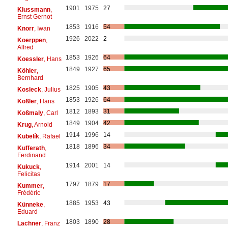
1901
1975
27
Klussmann
,
Ernst Gernot
1853
1916
54
Knorr
, Iwan
1926
2022
2
Koerppen
,
Alfred
1853
1926
64
Koessler
, Hans
1849
1927
65
Köhler
,
Bernhard
1825
1905
43
Kosleck
, Julius
1853
1926
64
Kößler
, Hans
1812
1893
31
Koßmaly
, Carl
1849
1904
42
Krug
, Arnold
1914
1996
14
Kubelík
, Rafael
1818
1896
34
Kufferath
,
Ferdinand
1914
2001
14
Kukuck
,
Felicitas
1797
1879
17
Kummer
,
Frédéric
1885
1953
43
Künneke
,
Eduard
1803
1890
28
Lachner
, Franz