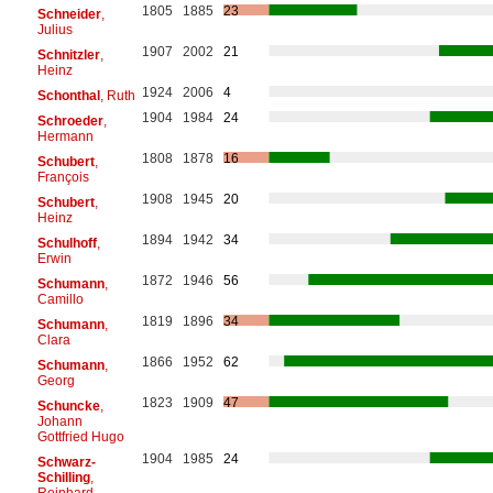
1805
1885
23
Schneider
,
Julius
1907
2002
21
Schnitzler
,
Heinz
1924
2006
4
Schonthal
, Ruth
1904
1984
24
Schroeder
,
Hermann
1808
1878
16
Schubert
,
François
1908
1945
20
Schubert
,
Heinz
1894
1942
34
Schulhoff
,
Erwin
1872
1946
56
Schumann
,
Camillo
1819
1896
34
Schumann
,
Clara
1866
1952
62
Schumann
,
Georg
1823
1909
47
Schuncke
,
Johann
Gottfried Hugo
1904
1985
24
Schwarz-
Schilling
,
Reinhard