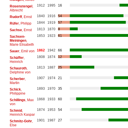
1912
1995
16
Rosenstengel
,
Albrecht
1840
1916
54
Rudorff
, Ernst
1844
1919
57
Rüfer
, Philipp
1813
1870
8
Sachse
, Ernst
1853
1923
61
Sachsen-
Meiningen
,
Marie Elisabeth
1862
1942
66
Sauer
, Emil von
1808
1874
12
Schäffer
,
Heinrich
1813
1887
25
Schauroth
,
Delphine von
1907
1974
21
Scherber
,
Martin
1893
1970
35
Schick
,
Philippine
1868
1933
60
Schillings
, Max
von
1874
1953
54
Schmid
,
Heinrich Kaspar
1901
1987
27
Schmitz-Gohr
,
Else