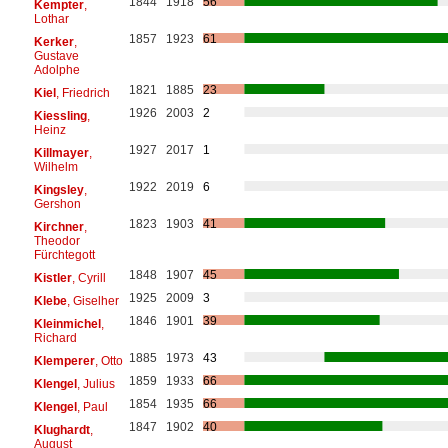
1844
1918
56
Kempter
,
Lothar
1857
1923
61
Kerker
,
Gustave
Adolphe
1821
1885
23
Kiel
, Friedrich
1926
2003
2
Kiessling
,
Heinz
1927
2017
1
Killmayer
,
Wilhelm
1922
2019
6
Kingsley
,
Gershon
1823
1903
41
Kirchner
,
Theodor
Fürchtegott
1848
1907
45
Kistler
, Cyrill
1925
2009
3
Klebe
, Giselher
1846
1901
39
Kleinmichel
,
Richard
1885
1973
43
Klemperer
, Otto
1859
1933
66
Klengel
, Julius
1854
1935
66
Klengel
, Paul
1847
1902
40
Klughardt
,
August