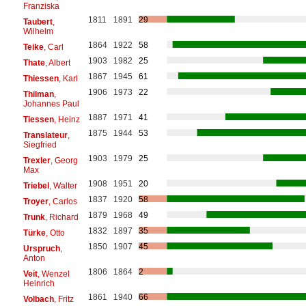
Franziska
1811
1891
29
Taubert
,
Wilhelm
1864
1922
58
Teike
, Carl
1903
1982
25
Thate
, Albert
1867
1945
61
Thiessen
, Karl
1906
1973
22
Thilman
,
Johannes Paul
1887
1971
41
Tiessen
, Heinz
1875
1944
53
Translateur
,
Siegfried
1903
1979
25
Trexler
, Georg
Max
1908
1951
20
Triebel
, Walter
1837
1920
58
Troyer
, Carlos
1879
1968
49
Trunk
, Richard
1832
1897
35
Türke
, Otto
1850
1907
45
Urspruch
,
Anton
1806
1864
2
Veit
, Wenzel
Heinrich
1861
1940
66
Volbach
, Fritz