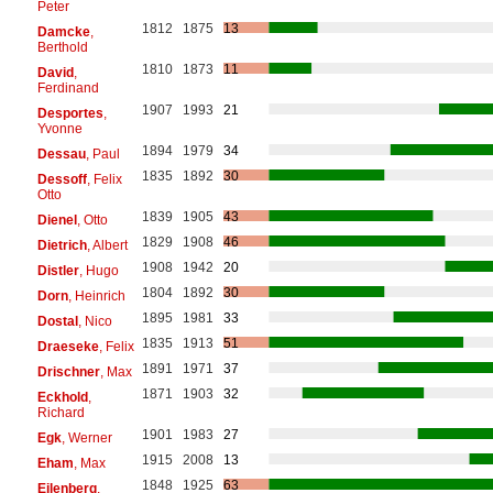
Peter
1812
1875
13
Damcke
,
Berthold
1810
1873
11
David
,
Ferdinand
1907
1993
21
Desportes
,
Yvonne
1894
1979
34
Dessau
, Paul
1835
1892
30
Dessoff
, Felix
Otto
1839
1905
43
Dienel
, Otto
1829
1908
46
Dietrich
, Albert
1908
1942
20
Distler
, Hugo
1804
1892
30
Dorn
, Heinrich
1895
1981
33
Dostal
, Nico
1835
1913
51
Draeseke
, Felix
1891
1971
37
Drischner
, Max
1871
1903
32
Eckhold
,
Richard
1901
1983
27
Egk
, Werner
1915
2008
13
Eham
, Max
1848
1925
63
Eilenberg
,