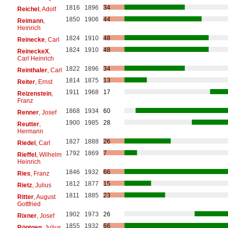
1816
1896
34
Reichel
, Adolf
1850
1906
44
Reimann
,
Heinrich
1824
1910
48
Reinecke
, Carl
1824
1910
48
ReineckeX
,
Carl Heinrich
1822
1896
34
Reinthaler
, Carl
1814
1875
13
Reiter
, Ernst
1911
1968
17
Reizenstein
,
Franz
1868
1934
60
Renner
, Josef
1900
1985
28
Reutter
,
Hermann
1827
1888
26
Riedel
, Carl
1792
1869
7
Rieffel
, Wilhelm
Heinrich
1846
1932
66
Ries
, Franz
1812
1877
15
Rietz
, Julius
1811
1885
23
Ritter
, August
Gottfried
1902
1973
26
Rixner
, Josef
1855
1932
66
Röntgen
, Julius