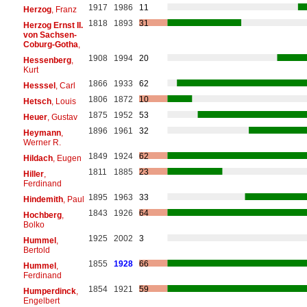
1917
1986
11
Herzog
, Franz
1818
1893
31
Herzog Ernst II.
von Sachsen-
Coburg-Gotha
,
1908
1994
20
Hessenberg
,
Kurt
1866
1933
62
Hesssel
, Carl
1806
1872
10
Hetsch
, Louis
1875
1952
53
Heuer
, Gustav
1896
1961
32
Heymann
,
Werner R.
1849
1924
62
Hildach
, Eugen
1811
1885
23
Hiller
,
Ferdinand
1895
1963
33
Hindemith
, Paul
1843
1926
64
Hochberg
,
Bolko
1925
2002
3
Hummel
,
Bertold
1855
1928
66
Hummel
,
Ferdinand
1854
1921
59
Humperdinck
,
Engelbert