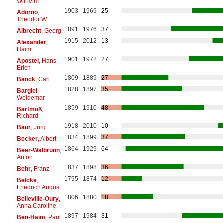
Wilhelm
1903
1969
25
Adorno
,
Theodor W.
1891
1976
37
Albrecht
, Georg
1915
2012
13
Alexander
,
Haim
1901
1972
27
Apostel
, Hans
Erich
1809
1889
27
Banck
, Carl
1828
1897
35
Bargiel
,
Woldemar
1859
1910
48
Bartmuß
,
Richard
1918
2010
10
Baur
, Jürg
1834
1899
37
Becker
, Albert
1864
1929
64
Beer-Walbrunn
,
Anton
1837
1898
36
Behr
, Franz
1795
1874
12
Belcke
,
Friedrich August
1806
1880
18
Belleville-Oury
,
Anna Caroline
1897
1984
31
Ben-Haim
, Paul