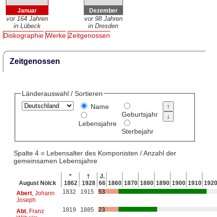
Januar
Dezember
vor 164 Jahren
vor 98 Jahren
in Lübeck
in Dresden
Diskographie
Werke
Zeitgenossen
Zeitgenossen
Länderauswahl / Sortieren
Name
Geburtsjahr
Lebensjahre
Sterbejahr
Spalte 4 = Lebensalter des Komponisten / Anzahl der
gemeinsamen Lebensjahre
*
†
J.
August Nölck
1862
1928
66
1860
1870
1880
1890
1900
1910
192
1832
1915
53
Abert
, Johann
Joseph
1819
1885
23
Abt
, Franz