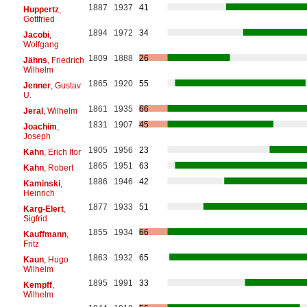
1887
1937
41
Huppertz
,
Gottfried
1894
1972
34
Jacobi
,
Wolfgang
1809
1888
26
Jähns
, Friedrich
Wilhelm
1865
1920
55
Jenner
, Gustav
U.
1861
1935
66
Jeral
, Wilhelm
1831
1907
45
Joachim
,
Joseph
1905
1956
23
Kahn
, Erich Itor
1865
1951
63
Kahn
, Robert
1886
1946
42
Kaminski
,
Heinrich
1877
1933
51
Karg-Elert
,
Sigfrid
1855
1934
66
Kauffmann
,
Fritz
1863
1932
65
Kaun
, Hugo
Wilhelm
1895
1991
33
Kempff
,
Wilhelm