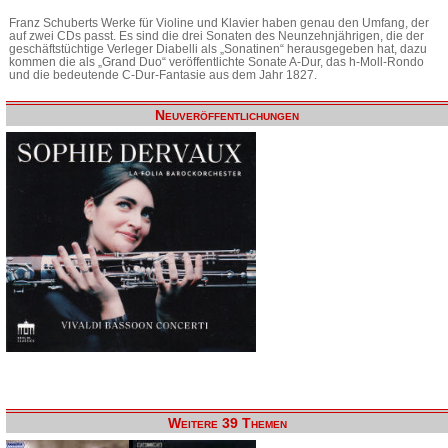
Franz Schuberts Werke für Violine und Klavier haben genau den Umfang, der
auf zwei CDs passt. Es sind die drei Sonaten des Neunzehnjährigen, die der
geschäftstüchtige Verleger Diabelli als „Sonatinen“ herausgegeben hat, dazu
kommen die als „Grand Duo“ veröffentlichte Sonate A-Dur, das h-Moll-Rondo
und die bedeutende C-Dur-Fantasie aus dem Jahr 1827.
Neuveröffentlichungen
Weitere 39 Themen