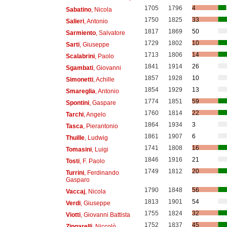
1705
1796
4
Sabatino
, Nicola
1750
1825
33
Salieri
, Antonio
1817
1869
50
Sarmiento
, Salvatore
1729
1802
10
Sarti
, Giuseppe
1713
1806
14
Scalabrini
, Paolo
1841
1914
26
Sgambati
, Giovanni
1857
1928
10
Simonetti
, Achille
1854
1929
13
Smareglia
, Antonio
1774
1851
59
Spontini
, Gaspare
1760
1814
22
Tarchi
, Angelo
1864
1934
3
Tasca
, Pierantonio
1861
1907
6
Thuille
, Ludwig
1741
1808
16
Tomasini
, Luigi
1846
1916
21
Tosti
, F. Paolo
1749
1812
20
Turrini
, Ferdinando
Gasparo
1790
1848
56
Vaccaj
, Nicola
1813
1901
54
Verdi
, Giuseppe
1755
1824
32
Viotti
, Giovanni Battista
1752
1837
45
Zingarelli
, Niccolò