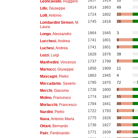
1857
1919
10
Leoncavallo
, Ruggero
1814
1863
49
Lillo
, Giuseppe
1724
1802
10
Lolli
, Antonio
1745
1818
26
Lombardini Sirmen
, M.
Laura
1864
1945
3
Longo
, Alessandro
1741
1801
9
Lucchesi
, Andrea
1741
1801
9
Luchesi
, Andrea
1828
1876
39
Luzzi
, Luigi
1737
1799
7
Manfredini
, Vincenzo
1856
1909
11
Martucci
, Giuseppe
1863
1945
4
Mascagni
, Pietro
1795
1870
72
Mercadante
, Saverio
1726
1800
8
Merchi
, Giacomo
1774
1847
55
Molino
, Francesco
1784
1841
49
Morlacchi
, Francesco
1722
1793
1
Nardini
, Pietro
1775
1826
34
Nava
, Antonio Maria
1736
1827
35
Ottani
, Bernardo
1771
1839
47
Paër
, Ferdinando