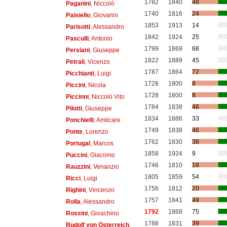
1782
1840
48
Paganini
, Niccolò
1740
1816
24
Paisiello
, Giovanni
1853
1913
14
Parisotti
, Alessandro
1842
1924
25
Pasculli
, Antonio
1799
1869
68
Persiani
, Giuseppe
1822
1889
45
Petrali
, Vicenzo
1787
1864
72
Picchianti
, Luigi
1728
1800
8
Piccini
, Nicola
1728
1800
8
Piccinni
, Niccolò Vito
1784
1838
46
Pilotti
, Giuseppe
1834
1886
33
Ponchielli
, Amilcare
1749
1838
46
Ponte
, Lorenzo
1762
1830
38
Portugal
, Marcos
1858
1924
9
Puccini
, Giacomo
1746
1810
18
Rauzzini
, Venanzio
1805
1859
54
Ricci
, Luigi
1756
1812
20
Righini
, Vincenzo
1757
1841
49
Rolla
, Alessandro
1792
1868
75
Rossini
, Gioachino
1788
1831
39
Rudolf von Österreich
,