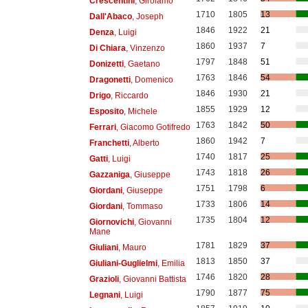
Crescentini
, Girolamo
1710
1805
13
Dall'Abaco
, Joseph
1846
1922
21
Denza
, Luigi
1860
1937
7
Di Chiara
, Vinzenzo
1797
1848
51
Donizetti
, Gaetano
1763
1846
54
Dragonetti
, Domenico
1846
1930
21
Drigo
, Riccardo
1855
1929
12
Esposito
, Michele
1763
1842
50
Ferrari
, Giacomo Gotifredo
1860
1942
7
Franchetti
, Alberto
1740
1817
25
Gatti
, Luigi
1743
1818
26
Gazzaniga
, Giuseppe
1751
1798
6
Giordani
, Giuseppe
1733
1806
14
Giordani
, Tommaso
1735
1804
12
Giornovichi
, Giovanni
Mane
1781
1829
37
Giuliani
, Mauro
1813
1850
37
Giuliani-Guglielmi
, Emilia
1746
1820
28
Grazioli
, Giovanni Battista
1790
1877
75
Legnani
, Luigi