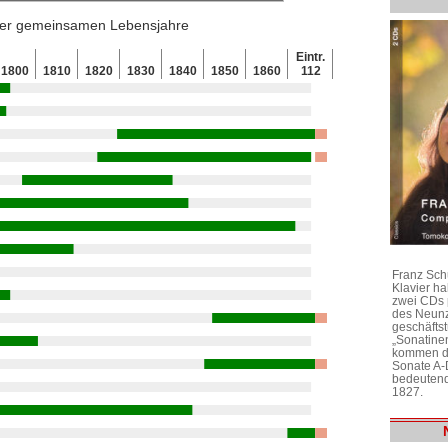
 der gemeinsamen Lebensjahre
Eintr.
1800
1810
1820
1830
1840
1850
1860
112
Franz Sch
Klavier h
zwei CDs 
des Neunz
geschäftst
„Sonatine
kommen di
Sonate A-
bedeutend
1827.