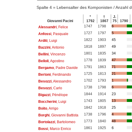
Spalte 4 = Lebensalter des Komponisten / Anzahl
*
†
J.
Giovanni Pacini
1792
1867
75
1790
1747
1798
6
Alessandri
, Felice
1727
1797
5
Anfossi
, Pasquale
1822
1903
45
Arditi
, Luigi
1818
1897
49
Bazzini
, Antonio
1801
1835
34
Bellini
, Vincenzo
1778
1839
47
Belloli
, Agostino
1791
1863
71
Bergamo
, Padre Davide
1725
1813
21
Bertoni
, Ferdinando
1702
1793
1
Besozzi
, Alessandro
1738
1798
6
Besozzi
, Carlo
1844
1914
23
Bigazzi
, Pénélope
1743
1805
13
Boccherini
, Luigi
1842
1918
25
Boïto
, Arrigo
1738
1796
4
Borghi
, Giovanni Battista
1773
1840
48
Bortolazzi
, Bartolomeo
1861
1925
6
Bossi
, Marco Enrico