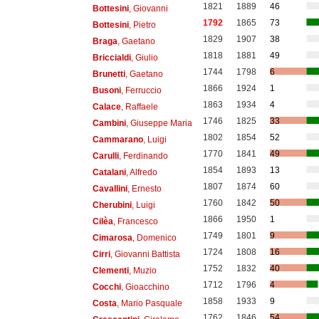
1821
1889
46
Bottesini
, Giovanni
1792
1865
73
Bottesini
, Pietro
1829
1907
38
Braga
, Gaetano
1818
1881
49
Briccialdi
, Giulio
1744
1798
6
Brunetti
, Gaetano
1866
1924
1
Busoni
, Ferruccio
1863
1934
4
Calace
, Raffaele
1746
1825
33
Cambini
, Giuseppe Maria
1802
1854
52
Cammarano
, Luigi
1770
1841
49
Carulli
, Ferdinando
1854
1893
13
Catalani
, Alfredo
1807
1874
60
Cavallini
, Ernesto
1760
1842
50
Cherubini
, Luigi
1866
1950
1
Cilèa
, Francesco
1749
1801
9
Cimarosa
, Domenico
1724
1808
16
Cirri
, Giovanni Battista
1752
1832
40
Clementi
, Muzio
1712
1796
4
Cocchi
, Gioacchino
1858
1933
9
Costa
, Mario Pasquale
1762
1846
54