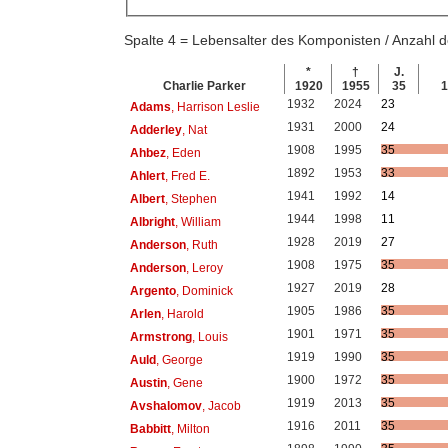
Spalte 4 = Lebensalter des Komponisten / Anzahl
*
†
J.
Charlie Parker
1920
1955
35
1
1932
2024
23
Adams
, Harrison Leslie
1931
2000
24
Adderley
, Nat
1908
1995
35
Ahbez
, Eden
1892
1953
33
Ahlert
, Fred E.
1941
1992
14
Albert
, Stephen
1944
1998
11
Albright
, William
1928
2019
27
Anderson
, Ruth
1908
1975
35
Anderson
, Leroy
1927
2019
28
Argento
, Dominick
1905
1986
35
Arlen
, Harold
1901
1971
35
Armstrong
, Louis
1919
1990
35
Auld
, George
1900
1972
35
Austin
, Gene
1919
2013
35
Avshalomov
, Jacob
1916
2011
35
Babbitt
, Milton