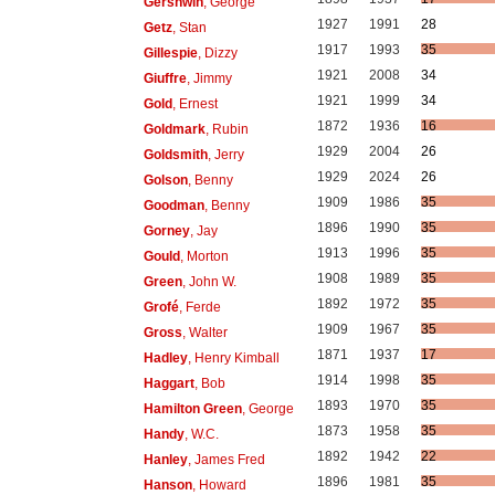
Gershwin
, George
1927
1991
28
Getz
, Stan
1917
1993
35
Gillespie
, Dizzy
1921
2008
34
Giuffre
, Jimmy
1921
1999
34
Gold
, Ernest
1872
1936
16
Goldmark
, Rubin
1929
2004
26
Goldsmith
, Jerry
1929
2024
26
Golson
, Benny
1909
1986
35
Goodman
, Benny
1896
1990
35
Gorney
, Jay
1913
1996
35
Gould
, Morton
1908
1989
35
Green
, John W.
1892
1972
35
Grofé
, Ferde
1909
1967
35
Gross
, Walter
1871
1937
17
Hadley
, Henry Kimball
1914
1998
35
Haggart
, Bob
1893
1970
35
Hamilton Green
, George
1873
1958
35
Handy
, W.C.
1892
1942
22
Hanley
, James Fred
1896
1981
35
Hanson
, Howard