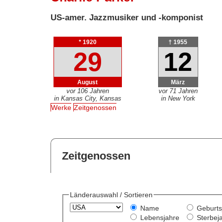
US-amer. Jazzmusiker und -komponist
* 1920
† 1955
29
12
August
März
vor 106 Jahren
vor 71 Jahren
in Kansas City, Kansas
in New York
Werke
Zeitgenossen
Zeitgenossen
Länderauswahl / Sortieren
Name
Geburts
Lebensjahre
Sterbej