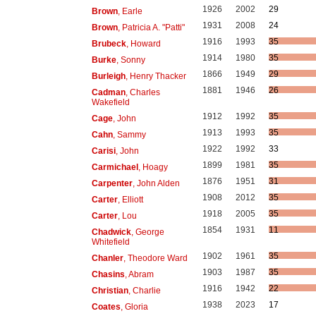
1926
2002
29
Brown
, Earle
1931
2008
24
Brown
, Patricia A. "Patti"
1916
1993
35
Brubeck
, Howard
1914
1980
35
Burke
, Sonny
1866
1949
29
Burleigh
, Henry Thacker
1881
1946
26
Cadman
, Charles
Wakefield
1912
1992
35
Cage
, John
1913
1993
35
Cahn
, Sammy
1922
1992
33
Carisi
, John
1899
1981
35
Carmichael
, Hoagy
1876
1951
31
Carpenter
, John Alden
1908
2012
35
Carter
, Elliott
1918
2005
35
Carter
, Lou
1854
1931
11
Chadwick
, George
Whitefield
1902
1961
35
Chanler
, Theodore Ward
1903
1987
35
Chasins
, Abram
1916
1942
22
Christian
, Charlie
1938
2023
17
Coates
, Gloria