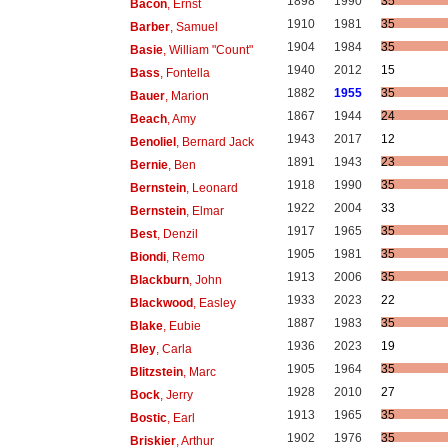
1898
1990
35
Bacon
, Ernst
1910
1981
35
Barber
, Samuel
1904
1984
35
Basie
, William "Count"
1940
2012
15
Bass
, Fontella
1882
1955
35
Bauer
, Marion
1867
1944
24
Beach
, Amy
1943
2017
12
Benoliel
, Bernard Jack
1891
1943
23
Bernie
, Ben
1918
1990
35
Bernstein
, Leonard
1922
2004
33
Bernstein
, Elmar
1917
1965
35
Best
, Denzil
1905
1981
35
Biondi
, Remo
1913
2006
35
Blackburn
, John
1933
2023
22
Blackwood
, Easley
1887
1983
35
Blake
, Eubie
1936
2023
19
Bley
, Carla
1905
1964
35
Blitzstein
, Marc
1928
2010
27
Bock
, Jerry
1913
1965
35
Bostic
, Earl
1902
1976
35
Briskier
, Arthur