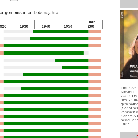
 der gemeinsamen Lebensjahre
Eintr.
920
1930
1940
1950
280
Franz Sch
Klavier h
zwei CDs 
des Neunz
geschäftst
„Sonatine
kommen di
Sonate A-
bedeutend
1827.