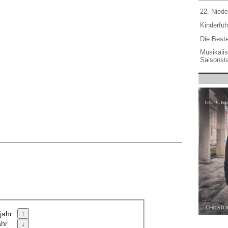
22. Niede
Kinderfüh
Die Best
Musikali
Saisonsta
jahr
ahr