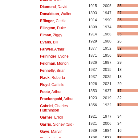
1915
2005
35
Diamond
, David
1893
1947
27
Donaldson
, Walter
1914
1990
35
Effinger
, Cecile
1899
1974
35
Ellington
, Duke
1914
1968
35
Elman
, Ziggy
1929
1980
26
Evans
, Bill
1877
1952
32
Farwell
, Arthur
1871
1956
35
Feininger
, Lyonel
1926
1987
29
Feldman
, Morton
1937
2015
18
Fennelly
, Brian
1937
2025
18
Flack
, Roberta
1926
2021
29
Floyd
, Carlisle
1853
1937
17
Foote
, Arthur
1923
2019
32
Frackenpohl
, Arthur
1856
1932
12
Gabriel
, Charles
Hutchinson
1921
1977
34
Garner
, Erroll
1921
2006
34
Garris
, Sidney (Sid)
1939
1984
16
Gaye
, Marvin
1898
1937
17