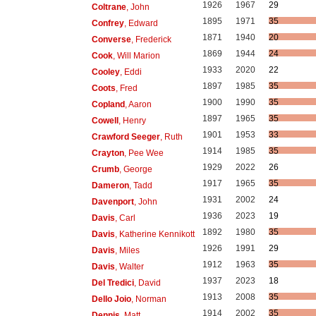
1926
1967
29
Coltrane
, John
1895
1971
35
Confrey
, Edward
1871
1940
20
Converse
, Frederick
1869
1944
24
Cook
, Will Marion
1933
2020
22
Cooley
, Eddi
1897
1985
35
Coots
, Fred
1900
1990
35
Copland
, Aaron
1897
1965
35
Cowell
, Henry
1901
1953
33
Crawford Seeger
, Ruth
1914
1985
35
Crayton
, Pee Wee
1929
2022
26
Crumb
, George
1917
1965
35
Dameron
, Tadd
1931
2002
24
Davenport
, John
1936
2023
19
Davis
, Carl
1892
1980
35
Davis
, Katherine Kennikott
1926
1991
29
Davis
, Miles
1912
1963
35
Davis
, Walter
1937
2023
18
Del Tredici
, David
1913
2008
35
Dello Joio
, Norman
1914
2002
35
Dennis
, Matt