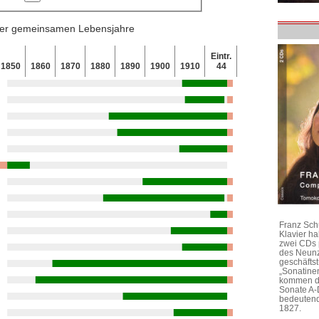
 der gemeinsamen Lebensjahre
Eintr.
1850
1860
1870
1880
1890
1900
1910
44
Franz Sch
Klavier h
zwei CDs 
des Neunz
geschäftst
„Sonatine
kommen di
Sonate A-
bedeutend
1827.