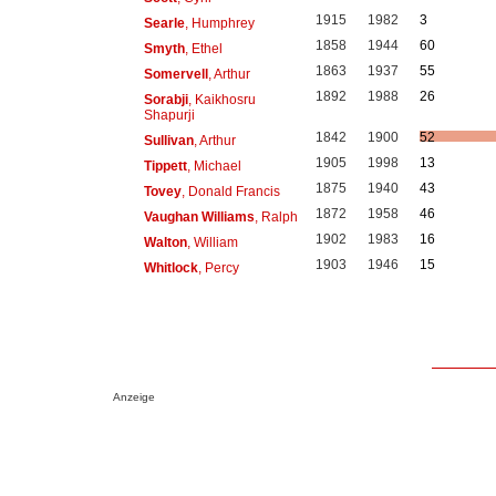
1915
1982
3
Searle
, Humphrey
1858
1944
60
Smyth
, Ethel
1863
1937
55
Somervell
, Arthur
1892
1988
26
Sorabji
, Kaikhosru
Shapurji
1842
1900
52
Sullivan
, Arthur
1905
1998
13
Tippett
, Michael
1875
1940
43
Tovey
, Donald Francis
1872
1958
46
Vaughan Williams
, Ralph
1902
1983
16
Walton
, William
1903
1946
15
Whitlock
, Percy
Anzeige