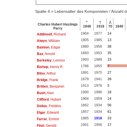
Spalte 4 = Lebensalter des Komponisten / Anzahl
*
†
J.
Charles Hubert Hastings
1848
1918
70
1840
Parry
1904
1977
14
Addinsell
, Richard
1905
1985
13
Alwyn
, William
1880
1956
38
Bainton
, Edgar
1883
1953
35
Bax
, Arnold
1903
1989
15
Berkeley
, Lennox
1786
1855
7
Bishop
, Henry R.
1891
1975
27
Bliss
, Arthur
1879
1941
39
Bridge
, Frank
1913
1976
5
Britten
, Benjamin
1900
1996
18
Bush
, Alan
1904
1959
14
Clifford
, Hubert
1862
1934
56
Delius
, Frédéric
1857
1934
61
Elgar
, Edward
1885
1918
33
Farrar
, Ernest
1901
1956
17
Finzi
, Gerald