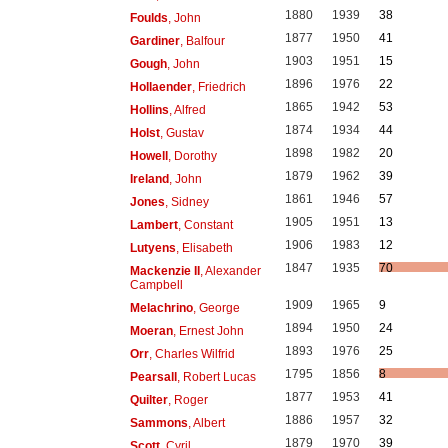
1880
1939
38
Foulds
, John
1877
1950
41
Gardiner
, Balfour
1903
1951
15
Gough
, John
1896
1976
22
Hollaender
, Friedrich
1865
1942
53
Hollins
, Alfred
1874
1934
44
Holst
, Gustav
1898
1982
20
Howell
, Dorothy
1879
1962
39
Ireland
, John
1861
1946
57
Jones
, Sidney
1905
1951
13
Lambert
, Constant
1906
1983
12
Lutyens
, Elisabeth
1847
1935
70
Mackenzie II
, Alexander
Campbell
1909
1965
9
Melachrino
, George
1894
1950
24
Moeran
, Ernest John
1893
1976
25
Orr
, Charles Wilfrid
1795
1856
8
Pearsall
, Robert Lucas
1877
1953
41
Quilter
, Roger
1886
1957
32
Sammons
, Albert
1879
1970
39
Scott
, Cyril