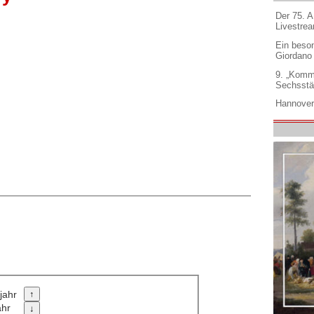
Der 75. 
Livestre
Ein beso
Giordano
9. „Komm
Sechsstä
Hannover
jahr
ahr