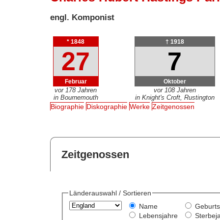
engl. Komponist
* 1848
† 1918
27
7
Februar
Oktober
vor 178 Jahren
vor 108 Jahren
in Bournemouth
in Knight's Croft, Rustington
Biographie
Diskographie
Werke
Zeitgenossen
Zeitgenossen
Länderauswahl / Sortieren
Name
Geburts
Lebensjahre
Sterbej