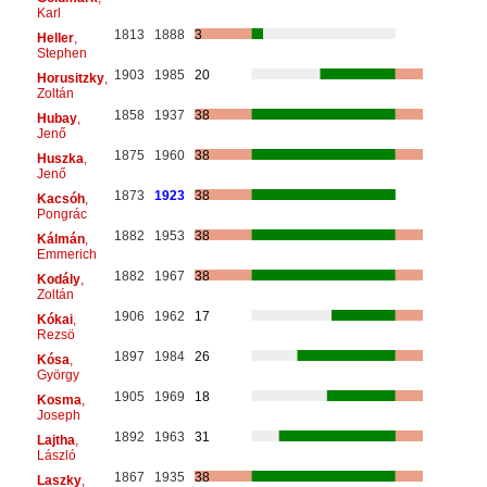
Karl
1813
1888
3
Heller
,
Stephen
1903
1985
20
Horusitzky
,
Zoltán
1858
1937
38
Hubay
,
Jenő
1875
1960
38
Huszka
,
Jenő
1873
1923
38
Kacsóh
,
Pongrác
1882
1953
38
Kálmán
,
Emmerich
1882
1967
38
Kodály
,
Zoltán
1906
1962
17
Kókai
,
Rezsö
1897
1984
26
Kósa
,
György
1905
1969
18
Kosma
,
Joseph
1892
1963
31
Lajtha
,
László
1867
1935
38
Laszky
,