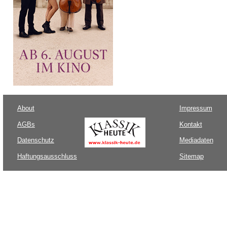
About
Impressum
AGBs
Kontakt
Datenschutz
Mediadaten
Haftungsausschluss
Sitemap