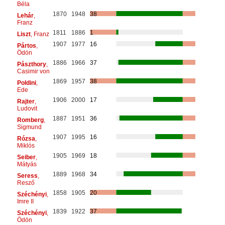
Béla
1870
1948
38
Lehár
,
Franz
1811
1886
1
Liszt
, Franz
1907
1977
16
Pártos
,
Ödön
1886
1966
37
Pászthory
,
Casimir von
1869
1957
38
Poldini
,
Ede
1906
2000
17
Rajter
,
Ludovit
1887
1951
36
Romberg
,
Sigmund
1907
1995
16
Rózsa
,
Miklós
1905
1969
18
Seiber
,
Mátyás
1889
1968
34
Seress
,
Resző
1858
1905
20
Széchényi
,
Imre II
1839
1922
37
Széchényi
,
Ödön