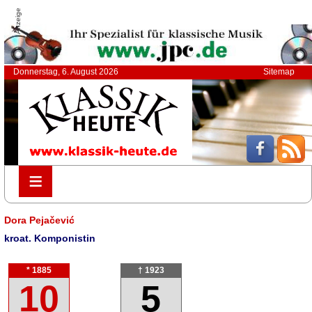
Anzeige
Donnerstag, 6. August 2026
Sitemap
≡
≡
Dora Pejačević
kroat. Komponistin
* 1885
† 1923
10
5