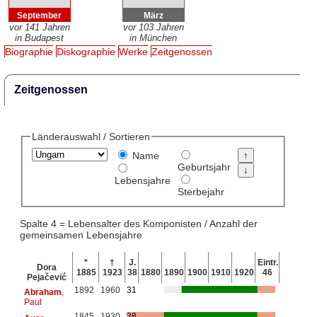
September
März
vor 141 Jahren
vor 103 Jahren
in Budapest
in München
Biographie
Diskographie
Werke
Zeitgenossen
Zeitgenossen
Länderauswahl / Sortieren
Name
Geburtsjahr
Lebensjahre
Sterbejahr
Spalte 4 = Lebensalter des Komponisten / Anzahl der
gemeinsamen Lebensjahre
*
†
J.
Eintr.
Dora
1885
1923
38
1880
1890
1900
1910
1920
46
Pejačević
1892
1960
31
Abraham
,
Paul
1845
1930
38