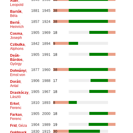
Auer
,
Leopold
1881
1945
38
Bartók
,
Béla
1857
1924
38
Berté
,
Heinrich
1905
1969
18
Cosma
,
Joseph
1842
1894
9
Czibulka
,
Alphons
1905
1991
18
Deák-
Bárdos
,
György
1877
1960
38
Dohnányi
,
Ernst von
1906
1988
17
Doráti
,
Antal
1905
1967
18
Draskóczy
,
László
1810
1893
8
Erkel
,
Ferenc
1905
2000
18
Farkas
,
Ferenc
1904
1989
19
Frid
, Géza
1830
1915
30
Goldmark
,