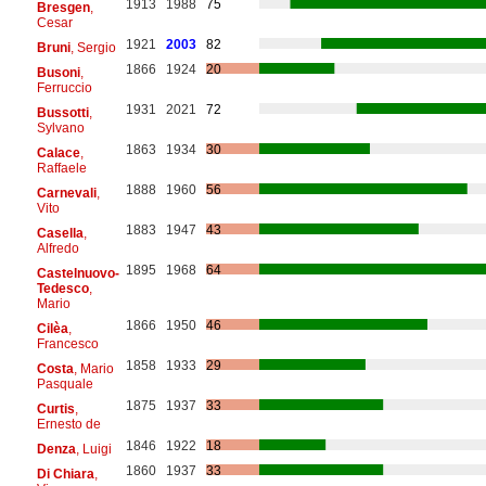
1913
1988
75
Bresgen
,
Cesar
1921
2003
82
Bruni
, Sergio
1866
1924
20
Busoni
,
Ferruccio
1931
2021
72
Bussotti
,
Sylvano
1863
1934
30
Calace
,
Raffaele
1888
1960
56
Carnevali
,
Vito
1883
1947
43
Casella
,
Alfredo
1895
1968
64
Castelnuovo-
Tedesco
,
Mario
1866
1950
46
Cilèa
,
Francesco
1858
1933
29
Costa
, Mario
Pasquale
1875
1937
33
Curtis
,
Ernesto de
1846
1922
18
Denza
, Luigi
1860
1937
33
Di Chiara
,