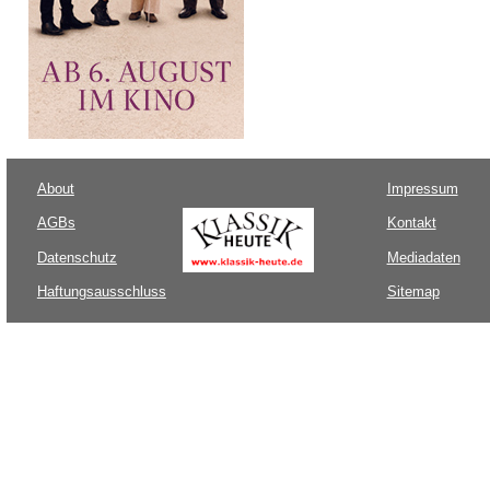
About
Impressum
AGBs
Kontakt
Datenschutz
Mediadaten
Haftungsausschluss
Sitemap