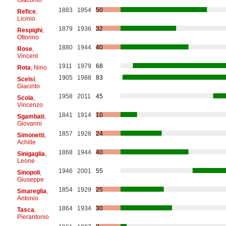
1883
1954
50
Refice
,
Licinio
1879
1936
32
Respighi
,
Ottorino
1880
1944
40
Rose
,
Vincent
1911
1979
68
Rota
, Nino
1905
1988
83
Scelsi
,
Giacinto
1958
2011
45
Scola
,
Vincenzo
1841
1914
10
Sgambati
,
Giovanni
1857
1928
24
Simonetti
,
Achille
1868
1944
40
Sinigaglia
,
Leone
1946
2001
55
Sinopoli
,
Giuseppe
1854
1929
25
Smareglia
,
Antonio
1864
1934
30
Tasca
,
Pierantonio