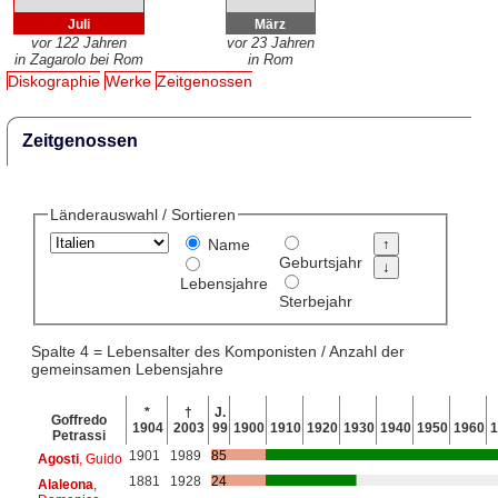
Juli
März
vor 122 Jahren
vor 23 Jahren
in Zagarolo bei Rom
in Rom
Diskographie
Werke
Zeitgenossen
Zeitgenossen
Länderauswahl / Sortieren
Name
Geburtsjahr
Lebensjahre
Sterbejahr
Spalte 4 = Lebensalter des Komponisten / Anzahl der
gemeinsamen Lebensjahre
*
†
J.
Goffredo
1904
2003
99
1900
1910
1920
1930
1940
1950
1960
1
Petrassi
1901
1989
85
Agosti
, Guido
1881
1928
24
Alaleona
,