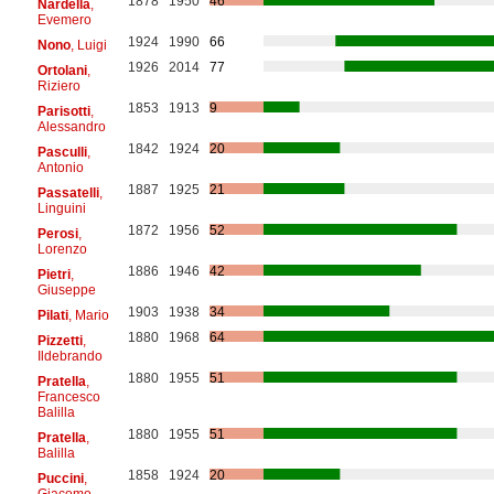
1878
1950
46
Nardella
,
Evemero
1924
1990
66
Nono
, Luigi
1926
2014
77
Ortolani
,
Riziero
1853
1913
9
Parisotti
,
Alessandro
1842
1924
20
Pasculli
,
Antonio
1887
1925
21
Passatelli
,
Linguini
1872
1956
52
Perosi
,
Lorenzo
1886
1946
42
Pietri
,
Giuseppe
1903
1938
34
Pilati
, Mario
1880
1968
64
Pizzetti
,
Ildebrando
1880
1955
51
Pratella
,
Francesco
Balilla
1880
1955
51
Pratella
,
Balilla
1858
1924
20
Puccini
,
Giacomo