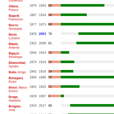
Domenico
1875
1954
50
Alfano
,
Franco
1867
1934
30
Bajardi
,
Francesco
1877
1973
69
Becce
,
Giuseppe
1925
2003
78
Berio
,
Luciano
1922
2008
81
Bibalo
,
Antonio
1844
1914
10
Bigazzi
,
Pénélope
1874
1919
15
Blumenthal
,
Sandro
1842
1918
14
Boïto
, Arrigo
1900
1980
76
Bonagura
,
Enzio
1861
1925
21
Bossi
, Marco
Enrico
1829
1907
3
Braga
,
Gaetano
1915
2017
88
Bragato
,
José