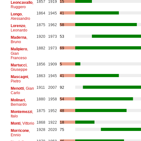
1857
1919
15
Leoncavallo
,
Ruggero
1864
1945
41
Longo
,
Alessandro
1875
1962
58
Lorenzo
,
Leonardo
1920
1973
53
Maderna
,
Bruno
1882
1973
69
Malipiero
,
Gian
Franceso
1856
1909
5
Martucci
,
Giuseppe
1863
1945
41
Mascagni
,
Pietro
1911
2007
92
Menotti
, Gian
Carlo
1880
1958
54
Molinari
,
Bernardo
1875
1952
48
Montemezzi
,
Italo
1868
1922
18
Monti
, Vittorio
1928
2020
75
Morricone
,
Ennio