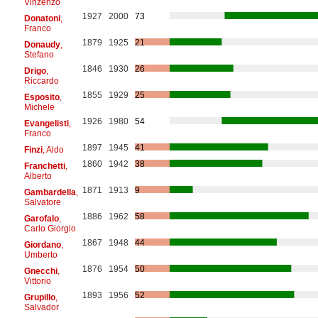
Vinzenzo
1927
2000
73
Donatoni
,
Franco
1879
1925
21
Donaudy
,
Stefano
1846
1930
26
Drigo
,
Riccardo
1855
1929
25
Esposito
,
Michele
1926
1980
54
Evangelisti
,
Franco
1897
1945
41
Finzi
, Aldo
1860
1942
38
Franchetti
,
Alberto
1871
1913
9
Gambardella
,
Salvatore
1886
1962
58
Garofalo
,
Carlo Giorgio
1867
1948
44
Giordano
,
Umberto
1876
1954
50
Gnecchi
,
Vittorio
1893
1956
52
Grupillo
,
Salvador