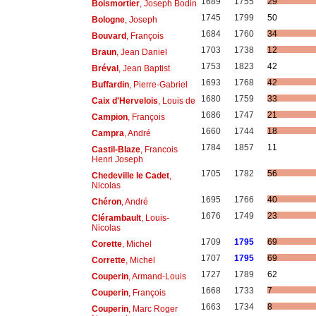
1689
1755
29
Boismortier
, Joseph Bodin
1745
1799
50
Bologne
, Joseph
1684
1760
34
Bouvard
, François
1703
1738
12
Braun
, Jean Daniel
1753
1823
42
Bréval
, Jean Baptist
1693
1768
42
Buffardin
, Pierre-Gabriel
1680
1759
33
Caix d'Hervelois
, Louis de
1686
1747
21
Campion
, François
1660
1744
18
Campra
, André
1784
1857
11
Castil-Blaze
, Francois
Henri Joseph
1705
1782
56
Chedeville le Cadet
,
Nicolas
1695
1766
40
Chéron
, André
1676
1749
23
Clérambault
, Louis-
Nicolas
1709
1795
69
Corette
, Michel
1707
1795
69
Corrette
, Michel
1727
1789
62
Couperin
, Armand-Louis
1668
1733
7
Couperin
, François
1663
1734
8
Couperin
, Marc Roger