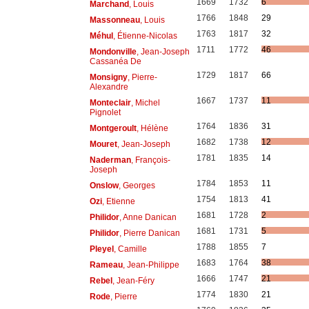
1669
1732
6
Marchand
, Louis
1766
1848
29
Massonneau
, Louis
1763
1817
32
Méhul
, Étienne-Nicolas
1711
1772
46
Mondonville
, Jean-Joseph
Cassanéa De
1729
1817
66
Monsigny
, Pierre-
Alexandre
1667
1737
11
Monteclair
, Michel
Pignolet
1764
1836
31
Montgeroult
, Hélène
1682
1738
12
Mouret
, Jean-Joseph
1781
1835
14
Naderman
, François-
Joseph
1784
1853
11
Onslow
, Georges
1754
1813
41
Ozi
, Etienne
1681
1728
2
Philidor
, Anne Danican
1681
1731
5
Philidor
, Pierre Danican
1788
1855
7
Pleyel
, Camille
1683
1764
38
Rameau
, Jean-Philippe
1666
1747
21
Rebel
, Jean-Féry
1774
1830
21
Rode
, Pierre