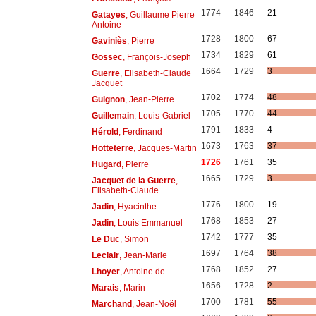
1774
1846
21
Gatayes
, Guillaume Pierre
Antoine
1728
1800
67
Gaviniès
, Pierre
1734
1829
61
Gossec
, François-Joseph
1664
1729
3
Guerre
, Elisabeth-Claude
Jacquet
1702
1774
48
Guignon
, Jean-Pierre
1705
1770
44
Guillemain
, Louis-Gabriel
1791
1833
4
Hérold
, Ferdinand
1673
1763
37
Hotteterre
, Jacques-Martin
1726
1761
35
Hugard
, Pierre
1665
1729
3
Jacquet de la Guerre
,
Elisabeth-Claude
1776
1800
19
Jadin
, Hyacinthe
1768
1853
27
Jadin
, Louis Emmanuel
1742
1777
35
Le Duc
, Simon
1697
1764
38
Leclair
, Jean-Marie
1768
1852
27
Lhoyer
, Antoine de
1656
1728
2
Marais
, Marin
1700
1781
55
Marchand
, Jean-Noël