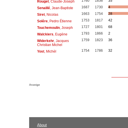
1760
1836
35
Rouget
, Claude-Joseph
1687
1730
4
Senaillé
, Jean-Baptiste
1663
1754
28
Siret
, Nicolas
1753
1817
42
Solère
, Pedro Étienne
1727
1801
68
Touchemoulin
, Joseph
1793
1866
2
Walckiers
, Eugène
1759
1823
36
Widerkehr
, Jacques
Christian Michel
1754
1786
32
Yost
, Michèl
Anzeige
About