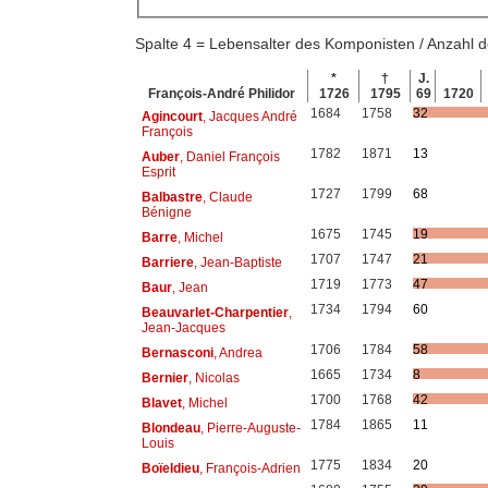
Spalte 4 = Lebensalter des Komponisten / Anzahl
*
†
J.
François-André Philidor
1726
1795
69
1720
1684
1758
32
Agincourt
, Jacques André
François
1782
1871
13
Auber
, Daniel François
Esprit
1727
1799
68
Balbastre
, Claude
Bénigne
1675
1745
19
Barre
, Michel
1707
1747
21
Barriere
, Jean-Baptiste
1719
1773
47
Baur
, Jean
1734
1794
60
Beauvarlet-Charpentier
,
Jean-Jacques
1706
1784
58
Bernasconi
, Andrea
1665
1734
8
Bernier
, Nicolas
1700
1768
42
Blavet
, Michel
1784
1865
11
Blondeau
, Pierre-Auguste-
Louis
1775
1834
20
Boïeldieu
, François-Adrien