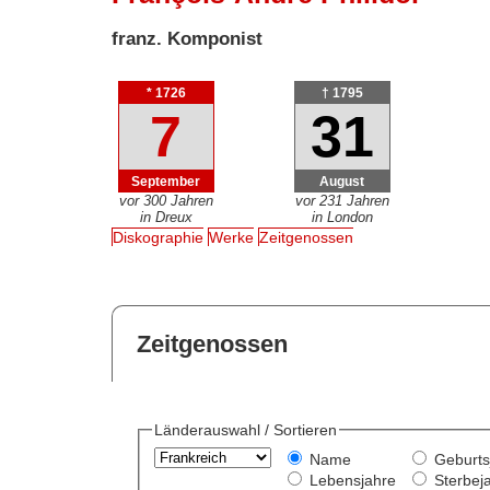
franz. Komponist
* 1726
† 1795
7
31
September
August
vor 300 Jahren
vor 231 Jahren
in Dreux
in London
Diskographie
Werke
Zeitgenossen
Zeitgenossen
Länderauswahl / Sortieren
Name
Geburts
Lebensjahre
Sterbej