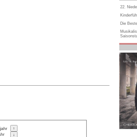
22. Niede
Kinderfüh
Die Best
Musikali
Saisonsta
jahr
ahr