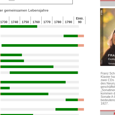
 der gemeinsamen Lebensjahre
Eintr.
1730
1740
1750
1760
1770
1780
1790
90
Franz Sch
Klavier h
zwei CDs 
des Neunz
geschäftst
„Sonatine
kommen di
Sonate A-
bedeutend
1827.