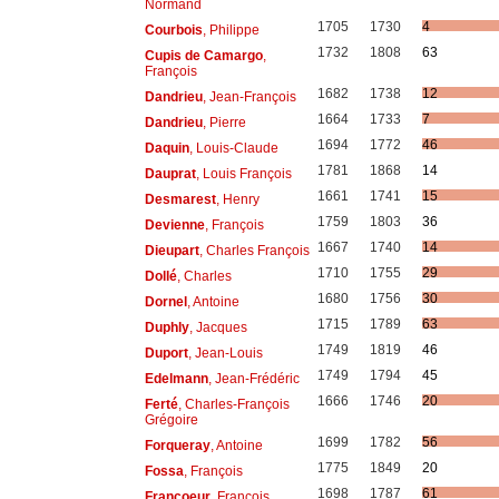
Normand
1705
1730
4
Courbois
, Philippe
1732
1808
63
Cupis de Camargo
,
François
1682
1738
12
Dandrieu
, Jean-François
1664
1733
7
Dandrieu
, Pierre
1694
1772
46
Daquin
, Louis-Claude
1781
1868
14
Dauprat
, Louis François
1661
1741
15
Desmarest
, Henry
1759
1803
36
Devienne
, François
1667
1740
14
Dieupart
, Charles François
1710
1755
29
Dollé
, Charles
1680
1756
30
Dornel
, Antoine
1715
1789
63
Duphly
, Jacques
1749
1819
46
Duport
, Jean-Louis
1749
1794
45
Edelmann
, Jean-Frédéric
1666
1746
20
Ferté
, Charles-François
Grégoire
1699
1782
56
Forqueray
, Antoine
1775
1849
20
Fossa
, François
1698
1787
61
Francoeur
, François