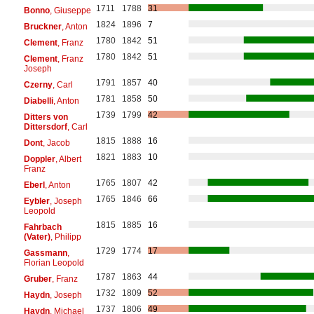
1711
1788
31
Bonno
, Giuseppe
1824
1896
7
Bruckner
, Anton
1780
1842
51
Clement
, Franz
1780
1842
51
Clement
, Franz
Joseph
1791
1857
40
Czerny
, Carl
1781
1858
50
Diabelli
, Anton
1739
1799
42
Ditters von
Dittersdorf
, Carl
1815
1888
16
Dont
, Jacob
1821
1883
10
Doppler
, Albert
Franz
1765
1807
42
Eberl
, Anton
1765
1846
66
Eybler
, Joseph
Leopold
1815
1885
16
Fahrbach
(Vater)
, Philipp
1729
1774
17
Gassmann
,
Florian Leopold
1787
1863
44
Gruber
, Franz
1732
1809
52
Haydn
, Joseph
1737
1806
49
Haydn
, Michael