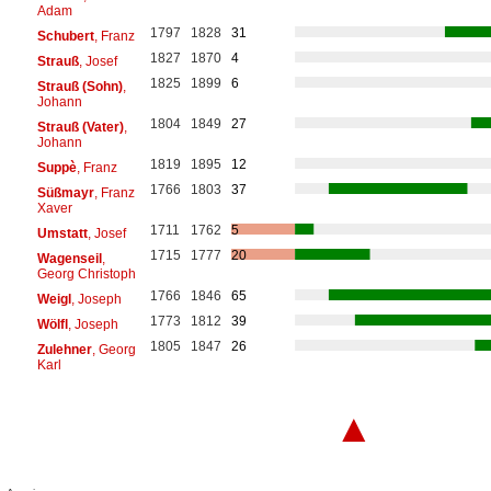
Adam
1797
1828
31
Schubert
, Franz
1827
1870
4
Strauß
, Josef
1825
1899
6
Strauß (Sohn)
,
Johann
1804
1849
27
Strauß (Vater)
,
Johann
1819
1895
12
Suppè
, Franz
1766
1803
37
Süßmayr
, Franz
Xaver
1711
1762
5
Umstatt
, Josef
1715
1777
20
Wagenseil
,
Georg Christoph
1766
1846
65
Weigl
, Joseph
1773
1812
39
Wölfl
, Joseph
1805
1847
26
Zulehner
, Georg
Karl
▲