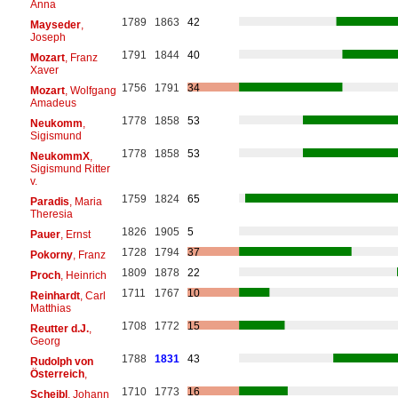
Anna
1789
1863
42
Mayseder
,
Joseph
1791
1844
40
Mozart
, Franz
Xaver
1756
1791
34
Mozart
, Wolfgang
Amadeus
1778
1858
53
Neukomm
,
Sigismund
1778
1858
53
NeukommX
,
Sigismund Ritter
v.
1759
1824
65
Paradis
, Maria
Theresia
1826
1905
5
Pauer
, Ernst
1728
1794
37
Pokorny
, Franz
1809
1878
22
Proch
, Heinrich
1711
1767
10
Reinhardt
, Carl
Matthias
1708
1772
15
Reutter d.J.
,
Georg
1788
1831
43
Rudolph von
Österreich
,
1710
1773
16
Scheibl
, Johann