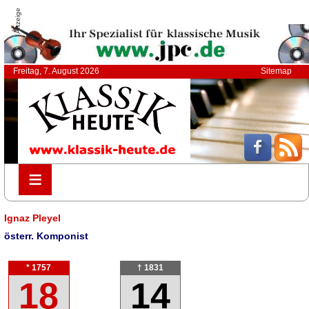
Anzeige
Freitag, 7. August 2026
Sitemap
≡
≡
Ignaz Pleyel
österr. Komponist
* 1757
† 1831
18
14