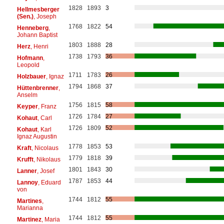
1828
1893
3
Hellmesberger
(Sen.)
, Joseph
1768
1822
54
Henneberg
,
Johann Baptist
1803
1888
28
Herz
, Henri
1738
1793
36
Hofmann
,
Leopold
1711
1783
26
Holzbauer
, Ignaz
1794
1868
37
Hüttenbrenner
,
Anselm
1756
1815
58
Keyper
, Franz
1726
1784
27
Kohaut
, Carl
1726
1809
52
Kohaut
, Karl
Ignaz Augustin
1778
1853
53
Kraft
, Nicolaus
1779
1818
39
Krufft
, Nikolaus
1801
1843
30
Lanner
, Josef
1787
1853
44
Lannoy
, Eduard
von
1744
1812
55
Martines
,
Marianna
1744
1812
55
Martinez
, Maria