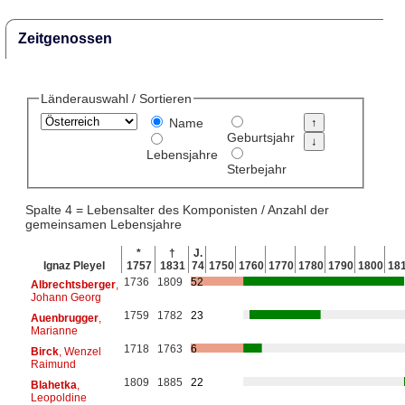
Zeitgenossen
Länderauswahl / Sortieren
Name
Geburtsjahr
Lebensjahre
Sterbejahr
Spalte 4 = Lebensalter des Komponisten / Anzahl der
gemeinsamen Lebensjahre
*
†
J.
Ignaz Pleyel
1757
1831
74
1750
1760
1770
1780
1790
1800
18
1736
1809
52
Albrechtsberger
,
Johann Georg
1759
1782
23
Auenbrugger
,
Marianne
1718
1763
6
Birck
, Wenzel
Raimund
1809
1885
22
Blahetka
,
Leopoldine