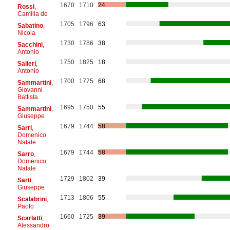
1670
1710
24
Rossi
,
Camilla de
1705
1796
63
Sabatino
,
Nicola
1730
1786
38
Sacchini
,
Antonio
1750
1825
18
Salieri
,
Antonio
1700
1775
68
Sammartini
,
Giovanni
Battista
1695
1750
55
Sammartini
,
Giuseppe
1679
1744
58
Sarri
,
Domenico
Natale
1679
1744
58
Sarro
,
Domenico
Natale
1729
1802
39
Sarti
,
Giuseppe
1713
1806
55
Scalabrini
,
Paolo
1660
1725
39
Scarlatti
,
Alessandro