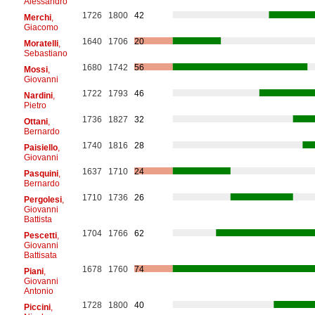
Alessandro
1726
1800
42
Merchi
,
Giacomo
1640
1706
20
Moratelli
,
Sebastiano
1680
1742
56
Mossi
,
Giovanni
1722
1793
46
Nardini
,
Pietro
1736
1827
32
Ottani
,
Bernardo
1740
1816
28
Paisiello
,
Giovanni
1637
1710
24
Pasquini
,
Bernardo
1710
1736
26
Pergolesi
,
Giovanni
Battista
1704
1766
62
Pescetti
,
Giovanni
Battisata
1678
1760
74
Piani
,
Giovanni
Antonio
1728
1800
40
Piccini
,