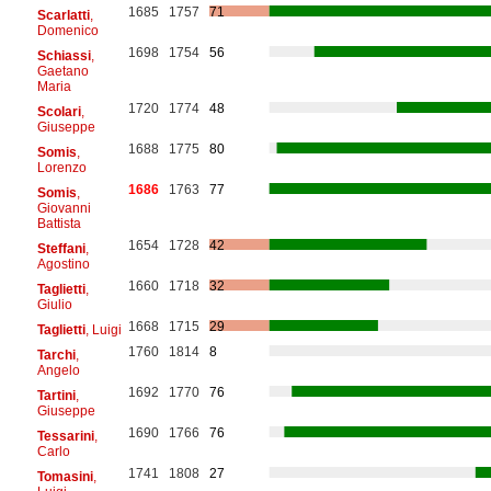
1685
1757
71
Scarlatti
,
Domenico
1698
1754
56
Schiassi
,
Gaetano
Maria
1720
1774
48
Scolari
,
Giuseppe
1688
1775
80
Somis
,
Lorenzo
1686
1763
77
Somis
,
Giovanni
Battista
1654
1728
42
Steffani
,
Agostino
1660
1718
32
Taglietti
,
Giulio
1668
1715
29
Taglietti
, Luigi
1760
1814
8
Tarchi
,
Angelo
1692
1770
76
Tartini
,
Giuseppe
1690
1766
76
Tessarini
,
Carlo
1741
1808
27
Tomasini
,