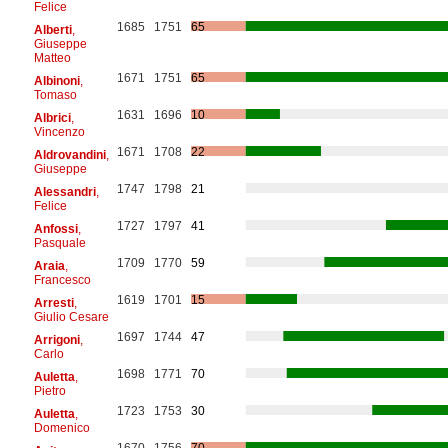
Felice
1685
1751
65
Alberti
,
Giuseppe
Matteo
1671
1751
65
Albinoni
,
Tomaso
1631
1696
10
Albrici
,
Vincenzo
1671
1708
22
Aldrovandini
,
Giuseppe
1747
1798
21
Alessandri
,
Felice
1727
1797
41
Anfossi
,
Pasquale
1709
1770
59
Araia
,
Francesco
1619
1701
15
Arresti
,
Giulio Cesare
1697
1744
47
Arrigoni
,
Carlo
1698
1771
70
Auletta
,
Pietro
1723
1753
30
Auletta
,
Domenico
1670
1756
70