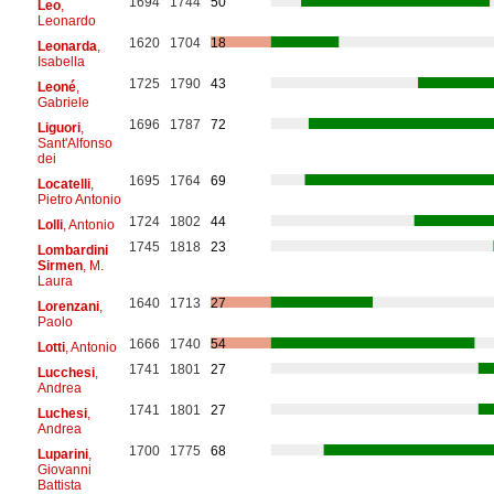
1694
1744
50
Leo
,
Leonardo
1620
1704
18
Leonarda
,
Isabella
1725
1790
43
Leoné
,
Gabriele
1696
1787
72
Liguori
,
Sant'Alfonso
dei
1695
1764
69
Locatelli
,
Pietro Antonio
1724
1802
44
Lolli
, Antonio
1745
1818
23
Lombardini
Sirmen
, M.
Laura
1640
1713
27
Lorenzani
,
Paolo
1666
1740
54
Lotti
, Antonio
1741
1801
27
Lucchesi
,
Andrea
1741
1801
27
Luchesi
,
Andrea
1700
1775
68
Luparini
,
Giovanni
Battista