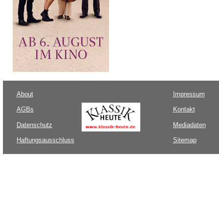
About
Impressum
AGBs
Kontakt
Datenschutz
Mediadaten
Haftungsausschluss
Sitemap