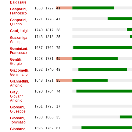
Baldasare
1668
1727
41
Gasparini
,
Francesco
1721
1778
47
Gasparini
,
Quirino
1740
1817
28
Gatti
, Luigi
1743
1818
25
Gazzaniga
,
Giuseppe
1687
1762
75
Geminiani
,
Francesco
1668
1731
45
Gentili
,
Giorgio
1692
1740
48
Giacomelli
,
Geminiano
1648
1721
35
Giannettini
,
Antonio
1690
1764
74
Giay
,
Giovanni
Antonio
1751
1798
17
Giordani
,
Giuseppe
1733
1806
35
Giordani
,
Tommaso
1695
1762
67
Giordano
,