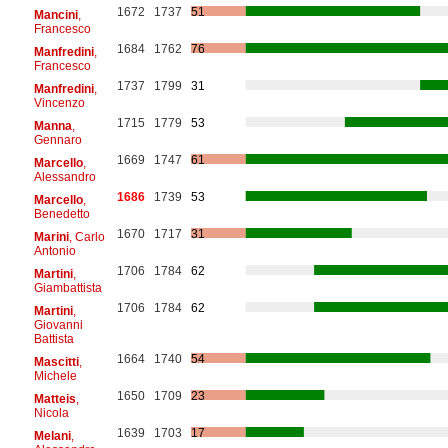
1672
1737
51
Mancini
,
Francesco
1684
1762
76
Manfredini
,
Francesco
1737
1799
31
Manfredini
,
Vincenzo
1715
1779
53
Manna
,
Gennaro
1669
1747
61
Marcello
,
Alessandro
1686
1739
53
Marcello
,
Benedetto
1670
1717
31
Marini
, Carlo
Antonio
1706
1784
62
Martini
,
Giambattista
1706
1784
62
Martini
,
Giovanni
Battista
1664
1740
54
Mascitti
,
Michele
1650
1709
23
Matteis
,
Nicola
1639
1703
17
Melani
,