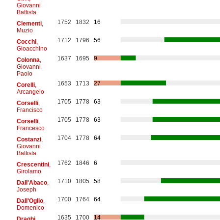
Giovanni
Battista
1752
1832
16
Clementi
,
Muzio
1712
1796
56
Cocchi
,
Gioacchino
1637
1695
9
Colonna
,
Giovanni
Paolo
1653
1713
27
Corelli
,
Arcangelo
1705
1778
63
Corselli
,
Francisco
1705
1778
63
Corselli
,
Francesco
1704
1778
64
Costanzi
,
Giovanni
Battista
1762
1846
6
Crescentini
,
Girolamo
1710
1805
58
Dall'Abaco
,
Joseph
1700
1764
64
Dall'Oglio
,
Domenico
1635
1700
14
Draghi
,