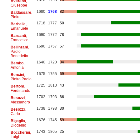
Avitrano
,
Giuseppe
1680
1768
82
Baldassare
,
Pietro
1718
1777
50
Barbella
,
Emanuele
1690
1772
78
Barsanti
,
Francesco
1690
1757
67
Bellinzani
,
Paolo
Benedetto
1640
1720
34
Bembo
,
Antonia
1675
1755
69
Bencini
,
Pietro Paolo
1725
1813
43
Bertoni
,
Ferdinando
1702
1793
66
Besozzi
,
Alessandro
1738
1798
30
Besozzi
,
Carlo
1676
1745
59
Bigaglia
,
Diogenio
1743
1805
25
Boccherini
,
Luigi