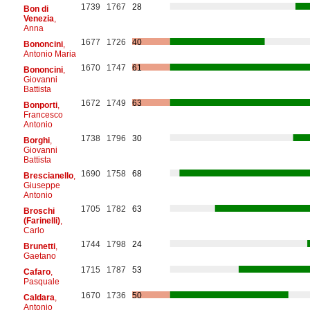
1739
1767
28
Bon di
Venezia
,
Anna
1677
1726
40
Bononcini
,
Antonio Maria
1670
1747
61
Bononcini
,
Giovanni
Battista
1672
1749
63
Bonporti
,
Francesco
Antonio
1738
1796
30
Borghi
,
Giovanni
Battista
1690
1758
68
Brescianello
,
Giuseppe
Antonio
1705
1782
63
Broschi
(Farinelli)
,
Carlo
1744
1798
24
Brunetti
,
Gaetano
1715
1787
53
Cafaro
,
Pasquale
1670
1736
50
Caldara
,
Antonio