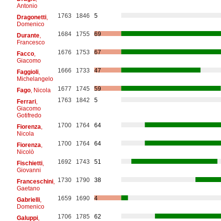
Antonio
1763
1846
5
Dragonetti
,
Domenico
1684
1755
69
Durante
,
Francesco
1676
1753
67
Facco
,
Giacomo
1666
1733
47
Faggioli
,
Michelangelo
1677
1745
59
Fago
, Nicola
1763
1842
5
Ferrari
,
Giacomo
Gotifredo
1700
1764
64
Fiorenza
,
Nicola
1700
1764
64
Fiorenza
,
Nicolò
1692
1743
51
Fischietti
,
Giovanni
1730
1790
38
Franceschini
,
Gaetano
1659
1690
4
Gabrielli
,
Domenico
1706
1785
62
Galuppi
,