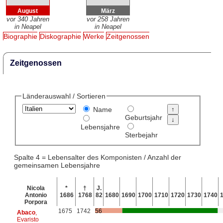
August
März
vor 340 Jahren
vor 258 Jahren
in Neapel
in Neapel
Biographie
Diskographie
Werke
Zeitgenossen
Zeitgenossen
Länderauswahl / Sortieren
Name
Geburtsjahr
Lebensjahre
Sterbejahr
Spalte 4 = Lebensalter des Komponisten / Anzahl der
gemeinsamen Lebensjahre
Nicola
*
†
J.
Antonio
1686
1768
82
1680
1690
1700
1710
1720
1730
1740
Porpora
1675
1742
56
Abaco
,
Evaristo