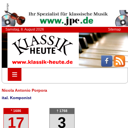
Anzeige
Samstag, 8. August 2026
Sitemap
≡
≡
Nicola Antonio Porpora
ital. Komponist
* 1686
† 1768
17
3