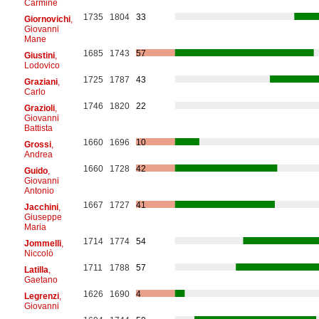
Carmine
1735
1804
33
Giornovichi
,
Giovanni
Mane
1685
1743
57
Giustini
,
Lodovico
1725
1787
43
Graziani
,
Carlo
1746
1820
22
Grazioli
,
Giovanni
Battista
1660
1696
10
Grossi
,
Andrea
1660
1728
42
Guido
,
Giovanni
Antonio
1667
1727
41
Jacchini
,
Giuseppe
Maria
1714
1774
54
Jommelli
,
Niccolò
1711
1788
57
Latilla
,
Gaetano
1626
1690
4
Legrenzi
,
Giovanni