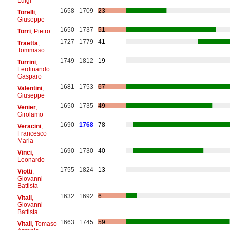
Luigi
1658
1709
23
Torelli
,
Giuseppe
1650
1737
51
Torri
, Pietro
1727
1779
41
Traetta
,
Tommaso
1749
1812
19
Turrini
,
Ferdinando
Gasparo
1681
1753
67
Valentini
,
Giuseppe
1650
1735
49
Venier
,
Girolamo
1690
1768
78
Veracini
,
Francesco
Maria
1690
1730
40
Vinci
,
Leonardo
1755
1824
13
Viotti
,
Giovanni
Battista
1632
1692
6
Vitali
,
Giovanni
Battista
1663
1745
59
Vitali
, Tomaso