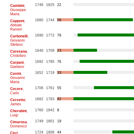
1746
1825
22
Cambini
,
Giuseppe
Maria
1680
1744
58
Capponi
,
Abbate
Ranieri
1690
1772
78
Carbonelli
,
Giovanni
Stefano
1640
1709
23
Caresana
,
Cristofaro
1692
1785
76
Carpani
,
Gaetano
1652
1719
33
Casini
,
Giovanni
Maria
1706
1761
55
Cecere
,
Carlo
1682
1783
82
Cervetto
,
James
1760
1842
8
Cherubini
,
Luigi
1749
1801
19
Cimarosa
,
Domenico
1724
1808
44
Cirri
,