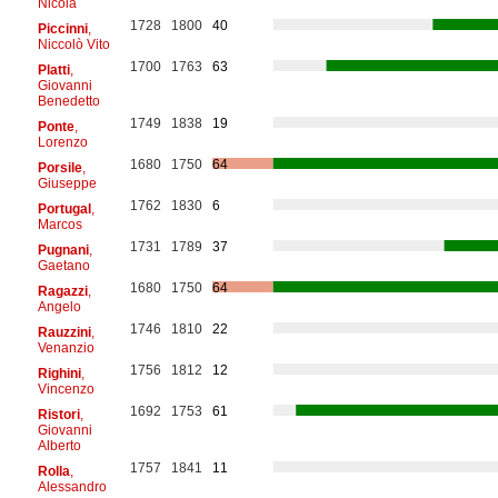
Nicola
1728
1800
40
Piccinni
,
Niccolò Vito
1700
1763
63
Platti
,
Giovanni
Benedetto
1749
1838
19
Ponte
,
Lorenzo
1680
1750
64
Porsile
,
Giuseppe
1762
1830
6
Portugal
,
Marcos
1731
1789
37
Pugnani
,
Gaetano
1680
1750
64
Ragazzi
,
Angelo
1746
1810
22
Rauzzini
,
Venanzio
1756
1812
12
Righini
,
Vincenzo
1692
1753
61
Ristori
,
Giovanni
Alberto
1757
1841
11
Rolla
,
Alessandro