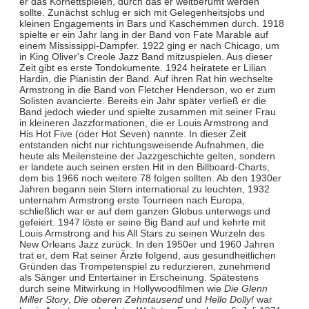
er das Kornettspielen, durch das er weltberümt werden
sollte. Zunächst schlug er sich mit Gelegenheitsjobs und
kleinen Engagements in Bars und Kaschemmen durch. 1918
spielte er ein Jahr lang in der Band von Fate Marable auf
einem Mississippi-Dampfer. 1922 ging er nach Chicago, um
in King Oliver's Creole Jazz Band mitzuspielen. Aus dieser
Zeit gibt es erste Tondokumente. 1924 heiratete er Lilian
Hardin, die Pianistin der Band. Auf ihren Rat hin wechselte
Armstrong in die Band von Fletcher Henderson, wo er zum
Solisten avancierte. Bereits ein Jahr später verließ er die
Band jedoch wieder und spielte zusammen mit seiner Frau
in kleineren Jazzformationen, die er Louis Armstrong and
His Hot Five (oder Hot Seven) nannte. In dieser Zeit
entstanden nicht nur richtungsweisende Aufnahmen, die
heute als Meilensteine der Jazzgeschichte gelten, sondern
er landete auch seinen ersten Hit in den Billboard-Charts,
dem bis 1966 noch weitere 78 folgen sollten. Ab den 1930er
Jahren begann sein Stern international zu leuchten, 1932
unternahm Armstrong erste Tourneen nach Europa,
schließlich war er auf dem ganzen Globus unterwegs und
gefeiert. 1947 löste er seine Big Band auf und kehrte mit
Louis Armstrong and his All Stars zu seinen Wurzeln des
New Orleans Jazz zurück. In den 1950er und 1960 Jahren
trat er, dem Rat seiner Ärzte folgend, aus gesundheitlichen
Gründen das Trompetenspiel zu redurzieren, zunehmend
als Sänger und Entertainer in Erscheinung. Spätestens
durch seine Mitwirkung in Hollywoodfilmen wie
Die Glenn
Miller Story
,
Die oberen Zehntausend
und
Hello Dolly!
war