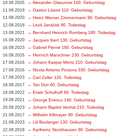
10.08.2025
→ Alexander Glasunow 160. Geburtstag
11.08.2019
→ Gaston Litaize 110. Geburtstag
11.08.2020
→ Heinz Werner Zimmermann 90. Geburtstag
12.08.2018
→ Leoš Janáček 90. Todestag
13.08.2021
→ Bernhard Heinrich Romberg 180. Todestag
15.08.2020
→ Jacques Ibert 130. Geburtstag
16.08.2023
→ Gabriel Pierné 160. Geburtstag
16.08.2025
→ Heinrich Marschner 230. Geburtstag
17.08.2016
→ Johann Kaspar Mertz 210. Geburtstag
17.08.2016
→ Nicola Antonio Porpora 330. Geburtstag
17.08.2023
→ Carl Zeller 125. Todestag
18.08.2017
→ Tan Dun 60. Geburtstag
18.08.2022
→ Erwin Schulhoff 80. Todestag
19.08.2021
→ George Enescu 140. Geburtstag
20.08.2023
→ Johann Baptist Vanhal 210. Todestag
21.08.2017
→ Wilhelm Killmayer 90. Geburtstag
21.08.2023
→ Lili Boulanger 130. Geburtstag
22.08.2018
→ Karlheinz Stockhausen 90. Geburtstag