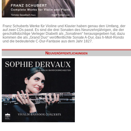
Franz Schuberts Werke für Violine und Klavier haben genau den Umfang, der
auf zwei CDs passt. Es sind die drei Sonaten des Neunzehnjährigen, die der
geschäftstüchtige Verleger Diabelli als „Sonatinen“ herausgegeben hat, dazu
kommen die als „Grand Duo“ veröffentlichte Sonate A-Dur, das h-Moll-Rondo
und die bedeutende C-Dur-Fantasie aus dem Jahr 1827.
Neuveröffentlichungen