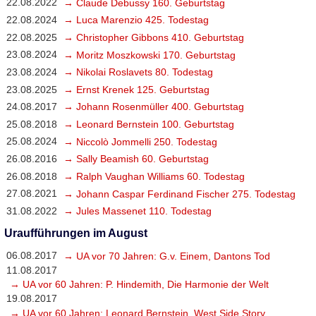
22.08.2022
→ Claude Debussy 160. Geburtstag
22.08.2024
→ Luca Marenzio 425. Todestag
22.08.2025
→ Christopher Gibbons 410. Geburtstag
23.08.2024
→ Moritz Moszkowski 170. Geburtstag
23.08.2024
→ Nikolai Roslavets 80. Todestag
23.08.2025
→ Ernst Krenek 125. Geburtstag
24.08.2017
→ Johann Rosenmüller 400. Geburtstag
25.08.2018
→ Leonard Bernstein 100. Geburtstag
25.08.2024
→ Niccolò Jommelli 250. Todestag
26.08.2016
→ Sally Beamish 60. Geburtstag
26.08.2018
→ Ralph Vaughan Williams 60. Todestag
27.08.2021
→ Johann Caspar Ferdinand Fischer 275. Todestag
31.08.2022
→ Jules Massenet 110. Todestag
Uraufführungen im August
06.08.2017
→ UA vor 70 Jahren: G.v. Einem, Dantons Tod
11.08.2017
→ UA vor 60 Jahren: P. Hindemith, Die Harmonie der Welt
19.08.2017
→ UA vor 60 Jahren: Leonard Bernstein, West Side Story