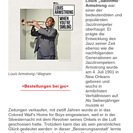
Louis „Satchmo“
Armstrong
war
einer der
bedeutendsten und
populärsten
Jazztrompeter
überhaupt. Er
prägte die
Entwicklung des
Jazz seiner Zeit
ebenso wie die
nachfolgenden
Generationen an
Jazztrompetern.
Armstrong wurde
am 4. Juli 1901 in
Louis Armstrong / Wagram
New Orleans
geboren und
wuchs in
»Bestellungen bei jpc«
ärmlichsten
Verhältnissen auf.
Als Siebenjähriger
musste er
Zeitungen verkaufen, mit zwölf Jahren wurde er in das
Colored Waif's Home for Boys eingewiesen, weil er in der
Silvesternacht mit dem Revolver seines Onkels in die Luft
geschossen hatte. Trotzdem kann das als sein persönliches
Glück gedeutet werden: in dieser „Besserungsanstalt“ lernte