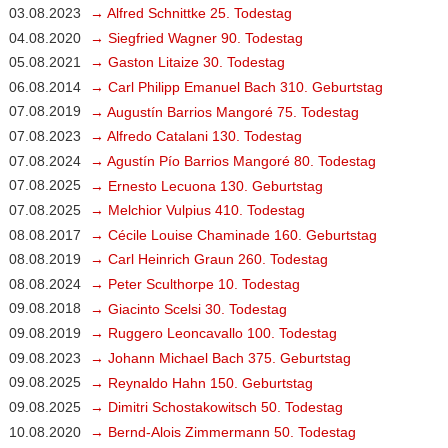
03.08.2023
→ Alfred Schnittke 25. Todestag
04.08.2020
→ Siegfried Wagner 90. Todestag
05.08.2021
→ Gaston Litaize 30. Todestag
06.08.2014
→ Carl Philipp Emanuel Bach 310. Geburtstag
07.08.2019
→ Augustín Barrios Mangoré 75. Todestag
07.08.2023
→ Alfredo Catalani 130. Todestag
07.08.2024
→ Agustín Pío Barrios Mangoré 80. Todestag
07.08.2025
→ Ernesto Lecuona 130. Geburtstag
07.08.2025
→ Melchior Vulpius 410. Todestag
08.08.2017
→ Cécile Louise Chaminade 160. Geburtstag
08.08.2019
→ Carl Heinrich Graun 260. Todestag
08.08.2024
→ Peter Sculthorpe 10. Todestag
09.08.2018
→ Giacinto Scelsi 30. Todestag
09.08.2019
→ Ruggero Leoncavallo 100. Todestag
09.08.2023
→ Johann Michael Bach 375. Geburtstag
09.08.2025
→ Reynaldo Hahn 150. Geburtstag
09.08.2025
→ Dimitri Schostakowitsch 50. Todestag
10.08.2020
→ Bernd-Alois Zimmermann 50. Todestag