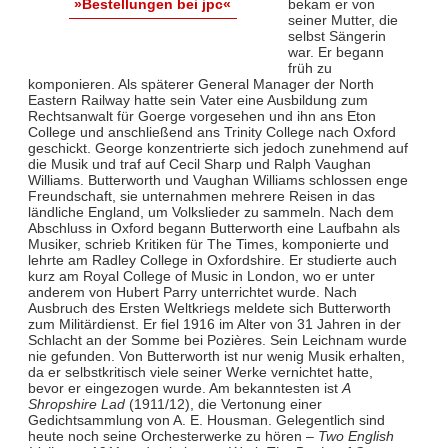
bekam er von
»Bestellungen bei jpc«
seiner Mutter, die
selbst Sängerin
war. Er begann
früh zu
komponieren. Als späterer General Manager der North
Eastern Railway hatte sein Vater eine Ausbildung zum
Rechtsanwalt für Goerge vorgesehen und ihn ans Eton
College und anschließend ans Trinity College nach Oxford
geschickt. George konzentrierte sich jedoch zunehmend auf
die Musik und traf auf Cecil Sharp und Ralph Vaughan
Williams. Butterworth und Vaughan Williams schlossen enge
Freundschaft, sie unternahmen mehrere Reisen in das
ländliche England, um Volkslieder zu sammeln. Nach dem
Abschluss in Oxford begann Butterworth eine Laufbahn als
Musiker, schrieb Kritiken für The Times, komponierte und
lehrte am Radley College in Oxfordshire. Er studierte auch
kurz am Royal College of Music in London, wo er unter
anderem von Hubert Parry unterrichtet wurde. Nach
Ausbruch des Ersten Weltkriegs meldete sich Butterworth
zum Militärdienst. Er fiel 1916 im Alter von 31 Jahren in der
Schlacht an der Somme bei Pozières. Sein Leichnam wurde
nie gefunden. Von Butterworth ist nur wenig Musik erhalten,
da er selbstkritisch viele seiner Werke vernichtet hatte,
bevor er eingezogen wurde. Am bekanntesten ist
A
Shropshire Lad
(1911/12), die Vertonung einer
Gedichtsammlung von A. E. Housman. Gelegentlich sind
heute noch seine Orchesterwerke zu hören –
Two English