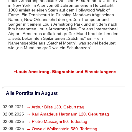
Louis Armstrong absoluter Weltstar. Er starb am 6. Juli 1971
in New York im Alter von 69 Jahren an einem Herzinfarkt.
1960 erhielt er einen Stern auf dem Hollywood Walk of
Fame. Ein Tenniscourt in Flushing Meadows trägt seinen
Namen, New Orleans ehrt den großen Trompeter und
Sänger mit einem Louis Armstrong Park und mit dem nach
ihm benannten Louis Armstrong New Orelans International
Airport. Armstrons auffallend großer Mund brachte ihm den
allseits bekannten Spitznamen „Satchmo“ ein – ein
Namensgebilde aus „Satchel Mouth“, was soviel bedeutet
wie „ein Mund, so groß wie ein Schulranzen“.
»Louis Armstrong: Biographie und Einspielungen«
Alle Porträts im August
02.08.2021
→ Arthur Bliss 130. Geburtstag
02.08.2025
→ Karl Amadeus Hartmann 120. Geburtstag
02.08.2025
→ Pietro Mascagni 80. Todestag
02.08.2025
→ Oswald Wolkenstein 580. Todestag