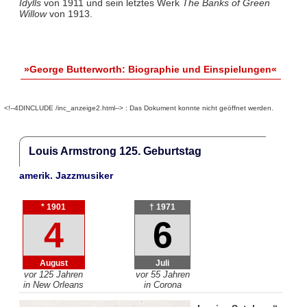
Idylls
von 1911 und sein letztes Werk
The Banks of Green
Willow
von 1913.
»George Butterworth: Biographie und Einspielungen«
<!--4DINCLUDE /inc_anzeige2.html--> : Das Dokument konnte nicht geöffnet werden.
Louis Armstrong 125. Geburtstag
amerik. Jazzmusiker
* 1901
† 1971
4
6
August
Juli
vor 125 Jahren
vor 55 Jahren
in New Orleans
in Corona