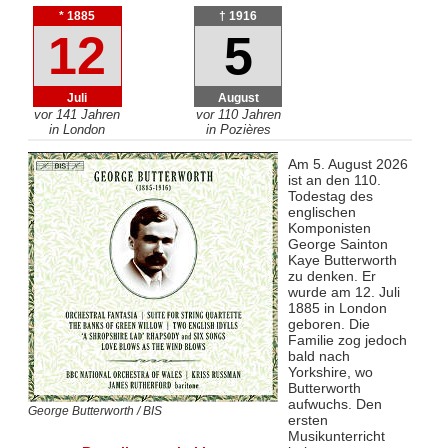
* 1885
† 1916
12
5
Juli
August
vor 141 Jahren
vor 110 Jahren
in London
in Pozières
Am 5. August 2026
ist an den 110.
Todestag des
englischen
Komponisten
George Sainton
Kaye Butterworth
zu denken. Er
wurde am 12. Juli
1885 in London
geboren. Die
Familie zog jedoch
bald nach
Yorkshire, wo
Butterworth
aufwuchs. Den
George Butterworth / BIS
ersten
Musikunterricht