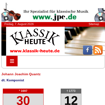
Anzeige
Freitag, 7. August 2026
Sitemap
≡
≡
Johann Joachim Quantz
dt. Komponist
* 1697
† 1773
30
12