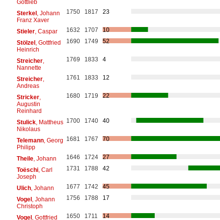
Gottlieb
1750
1817
23
Sterkel
, Johann
Franz Xaver
1632
1707
10
Stieler
, Caspar
1690
1749
52
Stölzel
, Gottfried
Heinrich
1769
1833
4
Streicher
,
Nannette
1761
1833
12
Streicher
,
Andreas
1680
1719
22
Stricker
,
Augustin
Reinhard
1700
1740
40
Stulick
, Mattheus
Nikolaus
1681
1767
70
Telemann
, Georg
Philipp
1646
1724
27
Theile
, Johann
1731
1788
42
Toëschi
, Carl
Joseph
1677
1742
45
Ulich
, Johann
1756
1788
17
Vogel
, Johann
Christoph
1650
1711
14
Vogel
, Gottfried