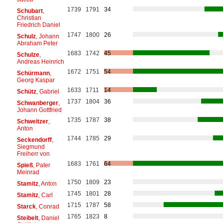
1739
1791
34
Schubart
,
Christian
Friedrich Daniel
1747
1800
26
Schulz
, Johann
Abraham Peter
1683
1742
45
Schulze
,
Andreas Heinrich
1672
1751
54
Schürmann
,
Georg Kaspar
1633
1711
14
Schütz
, Gabriel
1737
1804
36
Schwanberger
,
Johann Gottfried
1735
1787
38
Schweitzer
,
Anton
1744
1785
29
Seckendorff
,
Siegmund
Freiherr von
1683
1761
64
Spieß
, Pater
Meinrad
1750
1809
23
Stamitz
, Anton
1745
1801
28
Stamitz
, Carl
1715
1787
58
Starck
, Conrad
1765
1823
8
Steibelt
, Daniel