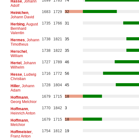
1699
1783
74
Hasse
, Johann
Adolf
1683
1729
32
Heinichen
,
Johann David
1735
1766
31
Herbing
, August
Bernhard
Valentin
1738
1821
35
Hermes
, Johann
Timotheus
1738
1822
35
Herschel
,
William
1727
1789
46
Hertel
, Johann
Wilhelm
1716
1772
56
Hesse
, Ludwig
Christian
1728
1804
45
Hiller
, Johann
Adam
1679
1715
18
Hoffmann
,
Georg Melchior
1770
1842
3
Hoffmann
,
Heinrich Anton
1679
1715
18
Hoffmann
,
Melchior
1754
1812
19
Hoffmeister
,
Franz Anton