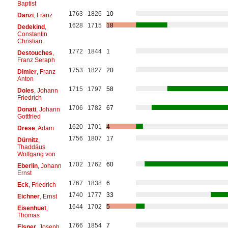
Baptist
1763
1826
10
Danzi
, Franz
1628
1715
18
Dedekind
,
Constantin
Christian
1772
1844
1
Destouches
,
Franz Seraph
1753
1827
20
Dimler
, Franz
Anton
1715
1797
58
Doles
, Johann
Friedrich
1706
1782
67
Donati
, Johann
Gottfried
1620
1701
4
Drese
, Adam
1756
1807
17
Dürnitz
,
Thaddäus
Wolfgang von
1702
1762
60
Eberlin
, Johann
Ernst
1767
1838
6
Eck
, Friedrich
1740
1777
33
Eichner
, Ernst
1644
1702
5
Eisenhuet
,
Thomas
1766
1854
7
Elsner
, Joseph