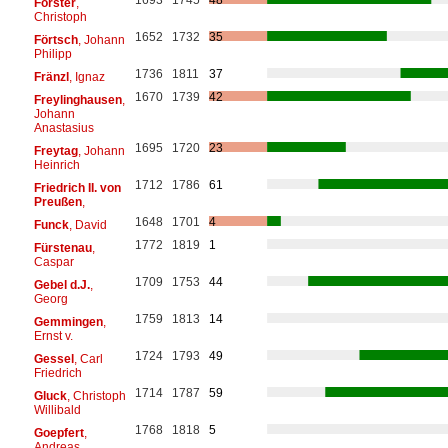
Förster
,
Christoph
1652
1732
35
Förtsch
, Johann
Philipp
1736
1811
37
Fränzl
, Ignaz
1670
1739
42
Freylinghausen
,
Johann
Anastasius
1695
1720
23
Freytag
, Johann
Heinrich
1712
1786
61
Friedrich II. von
Preußen
,
1648
1701
4
Funck
, David
1772
1819
1
Fürstenau
,
Caspar
1709
1753
44
Gebel d.J.
,
Georg
1759
1813
14
Gemmingen
,
Ernst v.
1724
1793
49
Gessel
, Carl
Friedrich
1714
1787
59
Gluck
, Christoph
Willibald
1768
1818
5
Goepfert
,
Andreas