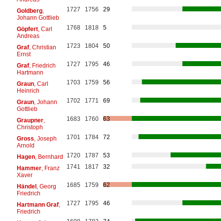
1727
1756
29
Goldberg
,
Johann Gottlieb
1768
1818
5
Göpfert
, Carl
Andreas
1723
1804
50
Graf
, Christian
Ernst
1727
1795
46
Graf
, Friedrich
Hartmann
1703
1759
56
Graun
, Carl
Heinrich
1702
1771
69
Graun
, Johann
Gottlieb
1683
1760
63
Graupner
,
Christoph
1701
1784
72
Gross
, Joseph
Arnold
1720
1787
53
Hagen
, Bernhard
1741
1817
32
Hammer
, Franz
Xaver
1685
1759
62
Händel
, Georg
Friedrich
1727
1795
46
Hartmann Graf
,
Friedrich