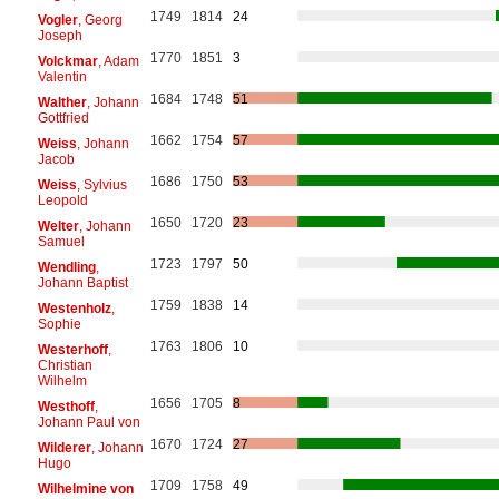
1749
1814
24
Vogler
, Georg
Joseph
1770
1851
3
Volckmar
, Adam
Valentin
1684
1748
51
Walther
, Johann
Gottfried
1662
1754
57
Weiss
, Johann
Jacob
1686
1750
53
Weiss
, Sylvius
Leopold
1650
1720
23
Welter
, Johann
Samuel
1723
1797
50
Wendling
,
Johann Baptist
1759
1838
14
Westenholz
,
Sophie
1763
1806
10
Westerhoff
,
Christian
Wilhelm
1656
1705
8
Westhoff
,
Johann Paul von
1670
1724
27
Wilderer
, Johann
Hugo
1709
1758
49
Wilhelmine von