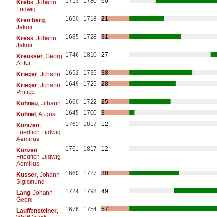
1713
1780
60
Krebs
, Johann
Ludwig
1650
1718
21
Kremberg
,
Jakob
1685
1728
31
Kress
, Johann
Jakob
1746
1810
27
Kreusser
, Georg
Anton
1652
1735
38
Krieger
, Johann
1649
1725
28
Krieger
, Johann
Philipp
1660
1722
25
Kuhnau
, Johann
1645
1700
3
Kühnel
, August
1761
1817
12
Kuntzen
,
Friedrich Ludwig
Aemilius
1761
1817
12
Kunzen
,
Friedrich Ludwig
Aemilius
1660
1727
30
Kusser
, Johann
Sigismund
1724
1798
49
Lang
, Johann
Georg
1676
1754
57
Lauffensteiner
,