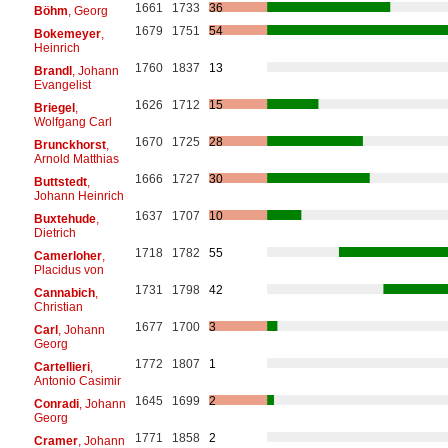
1661
1733
36
Böhm
, Georg
1679
1751
54
Bokemeyer
,
Heinrich
1760
1837
13
Brandl
, Johann
Evangelist
1626
1712
15
Briegel
,
Wolfgang Carl
1670
1725
28
Brunckhorst
,
Arnold Matthias
1666
1727
30
Buttstedt
,
Johann Heinrich
1637
1707
10
Buxtehude
,
Dietrich
1718
1782
55
Camerloher
,
Placidus von
1731
1798
42
Cannabich
,
Christian
1677
1700
3
Carl
, Johann
Georg
1772
1807
1
Cartellieri
,
Antonio Casimir
1645
1699
2
Conradi
, Johann
Georg
1771
1858
2
Cramer
, Johann