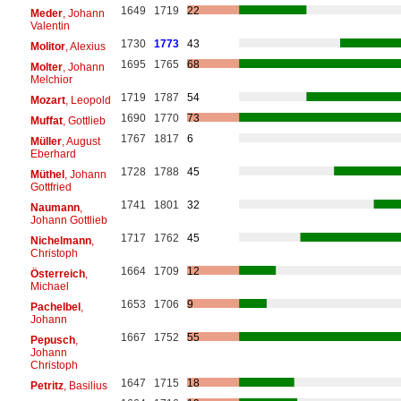
1649
1719
22
Meder
, Johann
Valentin
1730
1773
43
Molitor
, Alexius
1695
1765
68
Molter
, Johann
Melchior
1719
1787
54
Mozart
, Leopold
1690
1770
73
Muffat
, Gottlieb
1767
1817
6
Müller
, August
Eberhard
1728
1788
45
Müthel
, Johann
Gottfried
1741
1801
32
Naumann
,
Johann Gottlieb
1717
1762
45
Nichelmann
,
Christoph
1664
1709
12
Österreich
,
Michael
1653
1706
9
Pachelbel
,
Johann
1667
1752
55
Pepusch
,
Johann
Christoph
1647
1715
18
Petritz
, Basilius