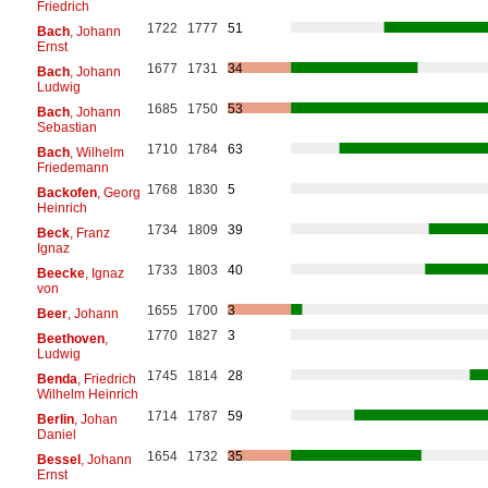
Friedrich
1722
1777
51
Bach
, Johann
Ernst
1677
1731
34
Bach
, Johann
Ludwig
1685
1750
53
Bach
, Johann
Sebastian
1710
1784
63
Bach
, Wilhelm
Friedemann
1768
1830
5
Backofen
, Georg
Heinrich
1734
1809
39
Beck
, Franz
Ignaz
1733
1803
40
Beecke
, Ignaz
von
1655
1700
3
Beer
, Johann
1770
1827
3
Beethoven
,
Ludwig
1745
1814
28
Benda
, Friedrich
Wilhelm Heinrich
1714
1787
59
Berlin
, Johan
Daniel
1654
1732
35
Bessel
, Johann
Ernst