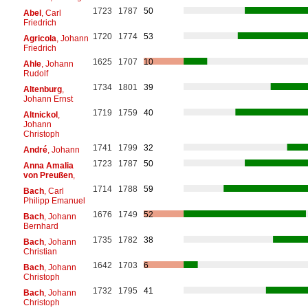
1723
1787
50
Abel
, Carl
Friedrich
1720
1774
53
Agricola
, Johann
Friedrich
1625
1707
10
Ahle
, Johann
Rudolf
1734
1801
39
Altenburg
,
Johann Ernst
1719
1759
40
Altnickol
,
Johann
Christoph
1741
1799
32
André
, Johann
1723
1787
50
Anna Amalia
von Preußen
,
1714
1788
59
Bach
, Carl
Philipp Emanuel
1676
1749
52
Bach
, Johann
Bernhard
1735
1782
38
Bach
, Johann
Christian
1642
1703
6
Bach
, Johann
Christoph
1732
1795
41
Bach
, Johann
Christoph