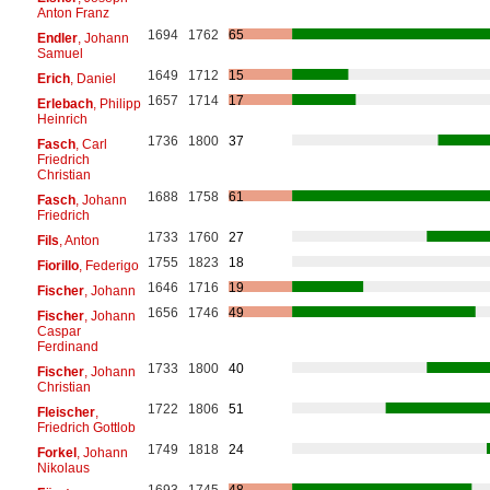
Anton Franz
1694
1762
65
Endler
, Johann
Samuel
1649
1712
15
Erich
, Daniel
1657
1714
17
Erlebach
, Philipp
Heinrich
1736
1800
37
Fasch
, Carl
Friedrich
Christian
1688
1758
61
Fasch
, Johann
Friedrich
1733
1760
27
Fils
, Anton
1755
1823
18
Fiorillo
, Federigo
1646
1716
19
Fischer
, Johann
1656
1746
49
Fischer
, Johann
Caspar
Ferdinand
1733
1800
40
Fischer
, Johann
Christian
1722
1806
51
Fleischer
,
Friedrich Gottlob
1749
1818
24
Forkel
, Johann
Nikolaus
1693
1745
48