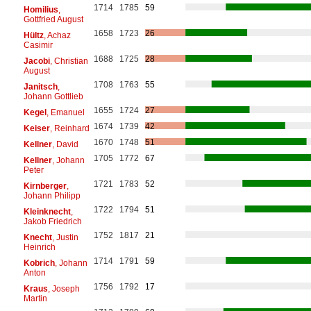
1714
1785
59
Homilius
,
Gottfried August
1658
1723
26
Hültz
, Achaz
Casimir
1688
1725
28
Jacobi
, Christian
August
1708
1763
55
Janitsch
,
Johann Gottlieb
1655
1724
27
Kegel
, Emanuel
1674
1739
42
Keiser
, Reinhard
1670
1748
51
Kellner
, David
1705
1772
67
Kellner
, Johann
Peter
1721
1783
52
Kirnberger
,
Johann Philipp
1722
1794
51
Kleinknecht
,
Jakob Friedrich
1752
1817
21
Knecht
, Justin
Heinrich
1714
1791
59
Kobrich
, Johann
Anton
1756
1792
17
Kraus
, Joseph
Martin