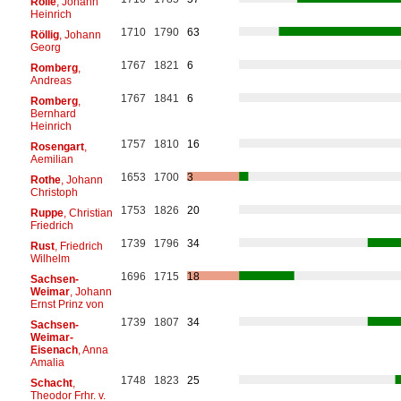
Rolle
, Johann
Heinrich
1710
1790
63
Röllig
, Johann
Georg
1767
1821
6
Romberg
,
Andreas
1767
1841
6
Romberg
,
Bernhard
Heinrich
1757
1810
16
Rosengart
,
Aemilian
1653
1700
3
Rothe
, Johann
Christoph
1753
1826
20
Ruppe
, Christian
Friedrich
1739
1796
34
Rust
, Friedrich
Wilhelm
1696
1715
18
Sachsen-
Weimar
, Johann
Ernst Prinz von
1739
1807
34
Sachsen-
Weimar-
Eisenach
, Anna
Amalia
1748
1823
25
Schacht
,
Theodor Frhr. v.