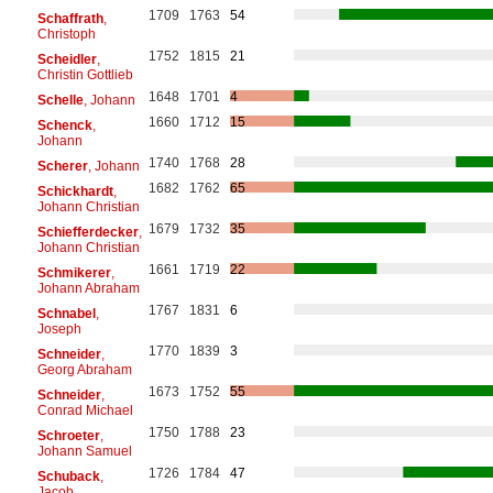
1709
1763
54
Schaffrath
,
Christoph
1752
1815
21
Scheidler
,
Christin Gottlieb
1648
1701
4
Schelle
, Johann
1660
1712
15
Schenck
,
Johann
1740
1768
28
Scherer
, Johann
1682
1762
65
Schickhardt
,
Johann Christian
1679
1732
35
Schiefferdecker
,
Johann Christian
1661
1719
22
Schmikerer
,
Johann Abraham
1767
1831
6
Schnabel
,
Joseph
1770
1839
3
Schneider
,
Georg Abraham
1673
1752
55
Schneider
,
Conrad Michael
1750
1788
23
Schroeter
,
Johann Samuel
1726
1784
47
Schuback
,
Jacob