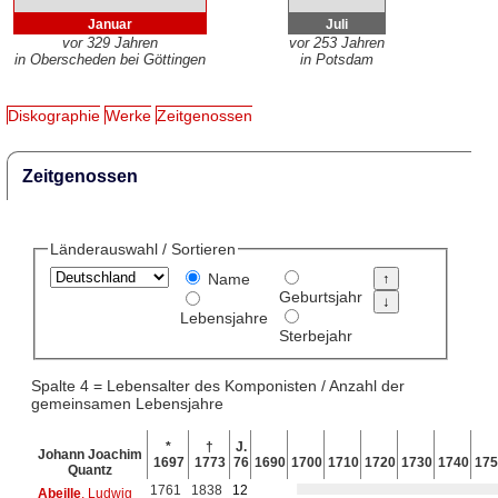
Januar
Juli
vor 329 Jahren
vor 253 Jahren
in Oberscheden bei Göttingen
in Potsdam
Diskographie
Werke
Zeitgenossen
Zeitgenossen
Länderauswahl / Sortieren
Name
Geburtsjahr
Lebensjahre
Sterbejahr
Spalte 4 = Lebensalter des Komponisten / Anzahl der
gemeinsamen Lebensjahre
*
†
J.
Johann Joachim
1697
1773
76
1690
1700
1710
1720
1730
1740
175
Quantz
1761
1838
12
Abeille
, Ludwig