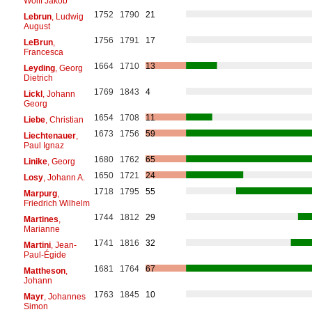
Wolff Jakob
1752
1790
21
Lebrun
, Ludwig
August
1756
1791
17
LeBrun
,
Francesca
1664
1710
13
Leyding
, Georg
Dietrich
1769
1843
4
Lickl
, Johann
Georg
1654
1708
11
Liebe
, Christian
1673
1756
59
Liechtenauer
,
Paul Ignaz
1680
1762
65
Linike
, Georg
1650
1721
24
Losy
, Johann A.
1718
1795
55
Marpurg
,
Friedrich Wilhelm
1744
1812
29
Martines
,
Marianne
1741
1816
32
Martini
, Jean-
Paul-Égide
1681
1764
67
Mattheson
,
Johann
1763
1845
10
Mayr
, Johannes
Simon