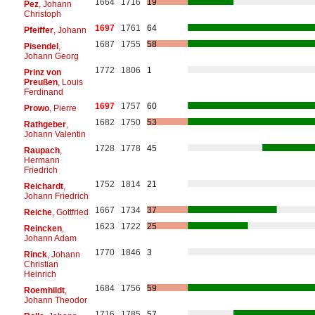
1664
1716
19
Pez
, Johann
Christoph
1697
1761
64
Pfeiffer
, Johann
1687
1755
58
Pisendel
,
Johann Georg
1772
1806
1
Prinz von
Preußen
, Louis
Ferdinand
1697
1757
60
Prowo
, Pierre
1682
1750
53
Rathgeber
,
Johann Valentin
1728
1778
45
Raupach
,
Hermann
Friedrich
1752
1814
21
Reichardt
,
Johann Friedrich
1667
1734
37
Reiche
, Gottfried
1623
1722
25
Reincken
,
Johann Adam
1770
1846
3
Rinck
, Johann
Christian
Heinrich
1684
1756
59
Roemhildt
,
Johann Theodor
1716
1785
57