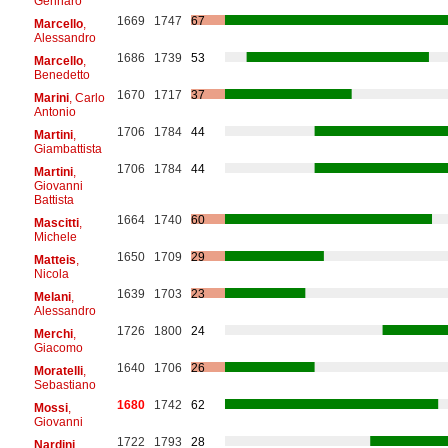
Gennaro
1669
1747
67
Marcello
,
Alessandro
1686
1739
53
Marcello
,
Benedetto
1670
1717
37
Marini
, Carlo
Antonio
1706
1784
44
Martini
,
Giambattista
1706
1784
44
Martini
,
Giovanni
Battista
1664
1740
60
Mascitti
,
Michele
1650
1709
29
Matteis
,
Nicola
1639
1703
23
Melani
,
Alessandro
1726
1800
24
Merchi
,
Giacomo
1640
1706
26
Moratelli
,
Sebastiano
1680
1742
62
Mossi
,
Giovanni
1722
1793
28
Nardini
,