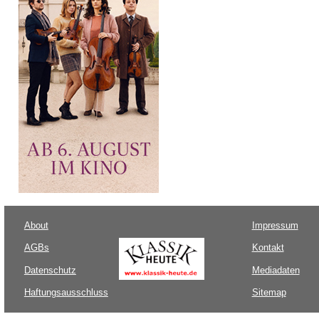
About
Impressum
AGBs
Kontakt
Datenschutz
Mediadaten
Haftungsausschluss
Sitemap