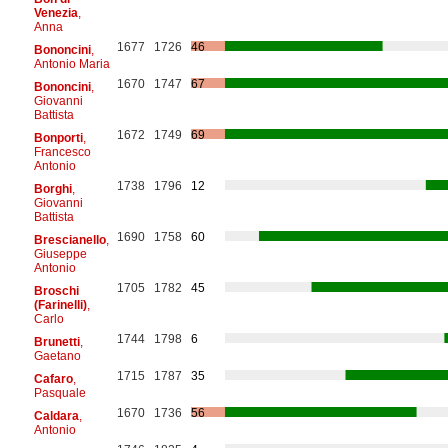
Venezia
,
Anna
1677
1726
46
Bononcini
,
Antonio Maria
1670
1747
67
Bononcini
,
Giovanni
Battista
1672
1749
69
Bonporti
,
Francesco
Antonio
1738
1796
12
Borghi
,
Giovanni
Battista
1690
1758
60
Brescianello
,
Giuseppe
Antonio
1705
1782
45
Broschi
(Farinelli)
,
Carlo
1744
1798
6
Brunetti
,
Gaetano
1715
1787
35
Cafaro
,
Pasquale
1670
1736
56
Caldara
,
Antonio