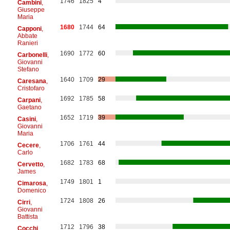
1746
1825
4
Cambini
,
Giuseppe
Maria
1680
1744
64
Capponi
,
Abbate
Ranieri
1690
1772
60
Carbonelli
,
Giovanni
Stefano
1640
1709
29
Caresana
,
Cristofaro
1692
1785
58
Carpani
,
Gaetano
1652
1719
39
Casini
,
Giovanni
Maria
1706
1761
44
Cecere
,
Carlo
1682
1783
68
Cervetto
,
James
1749
1801
1
Cimarosa
,
Domenico
1724
1808
26
Cirri
,
Giovanni
Battista
1712
1796
38
Cocchi
,