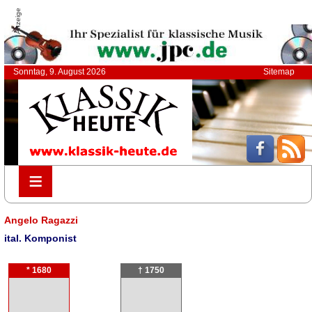
Anzeige
Sonntag, 9. August 2026
Sitemap
≡
≡
Angelo Ragazzi
ital. Komponist
* 1680
† 1750