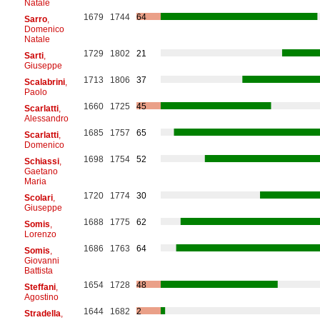
Natale
1679
1744
64
Sarro
,
Domenico
Natale
1729
1802
21
Sarti
,
Giuseppe
1713
1806
37
Scalabrini
,
Paolo
1660
1725
45
Scarlatti
,
Alessandro
1685
1757
65
Scarlatti
,
Domenico
1698
1754
52
Schiassi
,
Gaetano
Maria
1720
1774
30
Scolari
,
Giuseppe
1688
1775
62
Somis
,
Lorenzo
1686
1763
64
Somis
,
Giovanni
Battista
1654
1728
48
Steffani
,
Agostino
1644
1682
2
Stradella
,