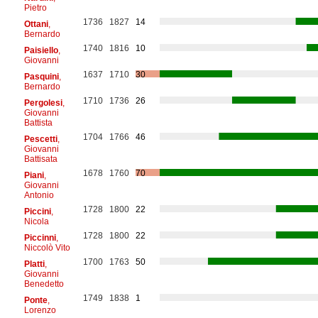
Pietro
1736
1827
14
Ottani
,
Bernardo
1740
1816
10
Paisiello
,
Giovanni
1637
1710
30
Pasquini
,
Bernardo
1710
1736
26
Pergolesi
,
Giovanni
Battista
1704
1766
46
Pescetti
,
Giovanni
Battisata
1678
1760
70
Piani
,
Giovanni
Antonio
1728
1800
22
Piccini
,
Nicola
1728
1800
22
Piccinni
,
Niccolò Vito
1700
1763
50
Platti
,
Giovanni
Benedetto
1749
1838
1
Ponte
,
Lorenzo