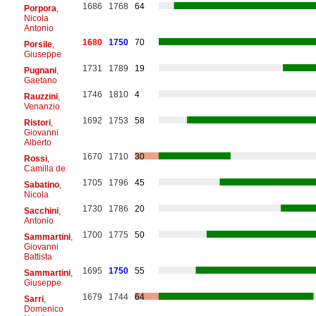
1686
1768
64
Porpora
,
Nicola
Antonio
1680
1750
70
Porsile
,
Giuseppe
1731
1789
19
Pugnani
,
Gaetano
1746
1810
4
Rauzzini
,
Venanzio
1692
1753
58
Ristori
,
Giovanni
Alberto
1670
1710
30
Rossi
,
Camilla de
1705
1796
45
Sabatino
,
Nicola
1730
1786
20
Sacchini
,
Antonio
1700
1775
50
Sammartini
,
Giovanni
Battista
1695
1750
55
Sammartini
,
Giuseppe
1679
1744
64
Sarri
,
Domenico