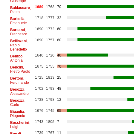
Giuseppe
1680
1768
70
Baldassare
,
Pietro
1718
1777
32
Barbella
,
Emanuele
1690
1772
60
Barsanti
,
Francesco
1690
1757
60
Bellinzani
,
Paolo
Benedetto
1640
1720
40
Bembo
,
Antonia
1675
1755
70
Bencini
,
Pietro Paolo
1725
1813
25
Bertoni
,
Ferdinando
1702
1793
48
Besozzi
,
Alessandro
1738
1798
12
Besozzi
,
Carlo
1676
1745
65
Bigaglia
,
Diogenio
1743
1805
7
Boccherini
,
Luigi
1739
1767
11
Bon di