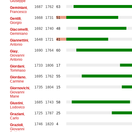
Giuseppe
1687
1762
63
Geminiani
,
Francesco
1668
1731
51
Gentili
,
Giorgio
1692
1740
48
Giacomelli
,
Geminiano
1648
1721
41
Giannettini
,
Antonio
1690
1764
60
Giay
,
Giovanni
Antonio
1733
1806
17
Giordani
,
Tommaso
1695
1762
55
Giordano
,
Carmine
1735
1804
15
Giornovichi
,
Giovanni
Mane
1685
1743
58
Giustini
,
Lodovico
1725
1787
25
Graziani
,
Carlo
1746
1820
4
Grazioli
,
Giovanni