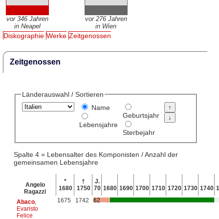
vor 346 Jahren
vor 276 Jahren
in Neapel
in Wien
Diskographie
Werke
Zeitgenossen
Zeitgenossen
Länderauswahl / Sortieren
Name
Geburtsjahr
Lebensjahre
Sterbejahr
Spalte 4 = Lebensalter des Komponisten / Anzahl der
gemeinsamen Lebensjahre
*
†
J.
Angelo
1680
1750
70
1680
1690
1700
1710
1720
1730
1740
Ragazzi
1675
1742
62
Abaco
,
Evaristo
Felice