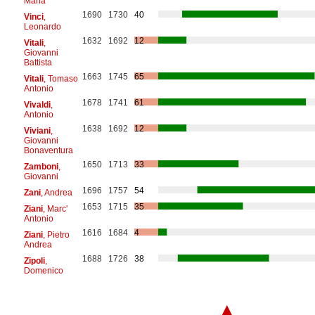
Maria
1690
1730
40
Vinci
,
Leonardo
1632
1692
12
Vitali
,
Giovanni
Battista
1663
1745
65
Vitali
, Tomaso
Antonio
1678
1741
61
Vivaldi
,
Antonio
1638
1692
12
Viviani
,
Giovanni
Bonaventura
1650
1713
33
Zamboni
,
Giovanni
1696
1757
54
Zani
, Andrea
1653
1715
35
Ziani
, Marc'
Antonio
1616
1684
4
Ziani
, Pietro
Andrea
1688
1726
38
Zipoli
,
Domenico
▲