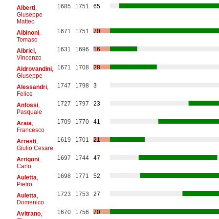
1685
1751
65
Alberti
,
Giuseppe
Matteo
1671
1751
70
Albinoni
,
Tomaso
1631
1696
16
Albrici
,
Vincenzo
1671
1708
28
Aldrovandini
,
Giuseppe
1747
1798
3
Alessandri
,
Felice
1727
1797
23
Anfossi
,
Pasquale
1709
1770
41
Araia
,
Francesco
1619
1701
21
Arresti
,
Giulio Cesare
1697
1744
47
Arrigoni
,
Carlo
1698
1771
52
Auletta
,
Pietro
1723
1753
27
Auletta
,
Domenico
1670
1756
70
Avitrano
,