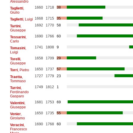
Alessandro
1660
1718
38
Taglietti
,
Giulio
1668
1715
35
Taglietti
, Luigi
1692
1770
58
Tartini
,
Giuseppe
1690
1766
60
Tessarini
,
Carlo
1741
1808
9
Tomasini
,
Luigi
1658
1709
29
Torelli
,
Giuseppe
1650
1737
57
Torri
, Pietro
1727
1779
23
Traetta
,
Tommaso
1749
1812
1
Turrini
,
Ferdinando
Gasparo
1681
1753
69
Valentini
,
Giuseppe
1650
1735
55
Venier
,
Girolamo
1690
1768
60
Veracini
,
Francesco