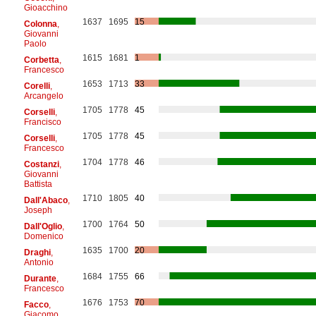
Gioacchino
1637
1695
15
Colonna
,
Giovanni
Paolo
1615
1681
1
Corbetta
,
Francesco
1653
1713
33
Corelli
,
Arcangelo
1705
1778
45
Corselli
,
Francisco
1705
1778
45
Corselli
,
Francesco
1704
1778
46
Costanzi
,
Giovanni
Battista
1710
1805
40
Dall'Abaco
,
Joseph
1700
1764
50
Dall'Oglio
,
Domenico
1635
1700
20
Draghi
,
Antonio
1684
1755
66
Durante
,
Francesco
1676
1753
70
Facco
,
Giacomo