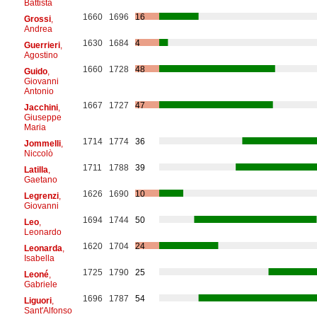
Battista
1660
1696
16
Grossi
,
Andrea
1630
1684
4
Guerrieri
,
Agostino
1660
1728
48
Guido
,
Giovanni
Antonio
1667
1727
47
Jacchini
,
Giuseppe
Maria
1714
1774
36
Jommelli
,
Niccolò
1711
1788
39
Latilla
,
Gaetano
1626
1690
10
Legrenzi
,
Giovanni
1694
1744
50
Leo
,
Leonardo
1620
1704
24
Leonarda
,
Isabella
1725
1790
25
Leoné
,
Gabriele
1696
1787
54
Liguori
,
Sant'Alfonso