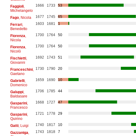
1666
1733
53
Faggioli
,
Michelangelo
1677
1745
65
Fago
, Nicola
1603
1681
1
Ferrari
,
Benedetto
1700
1764
50
Fiorenza
,
Nicola
1700
1764
50
Fiorenza
,
Nicolò
1692
1743
51
Fischietti
,
Giovanni
1730
1790
20
Franceschini
,
Gaetano
1659
1690
10
Gabrielli
,
Domenico
1706
1785
44
Galuppi
,
Baldasare
1668
1727
47
Gasparini
,
Francesco
1721
1778
29
Gasparini
,
Quirino
1740
1817
10
Gatti
, Luigi
1743
1818
7
Gazzaniga
,