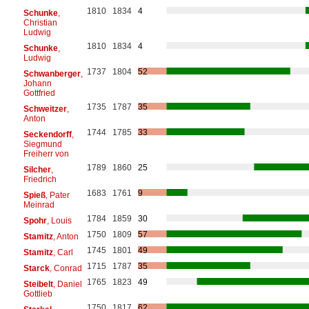
1810
1834
4
Schunke
,
Christian
Ludwig
1810
1834
4
Schunke
,
Ludwig
1737
1804
52
Schwanberger
,
Johann
Gottfried
1735
1787
35
Schweitzer
,
Anton
1744
1785
33
Seckendorff
,
Siegmund
Freiherr von
1789
1860
25
Silcher
,
Friedrich
1683
1761
9
Spieß
, Pater
Meinrad
1784
1859
30
Spohr
, Louis
1750
1809
57
Stamitz
, Anton
1745
1801
49
Stamitz
, Carl
1715
1787
35
Starck
, Conrad
1765
1823
49
Steibelt
, Daniel
Gottlieb
1750
1817
62