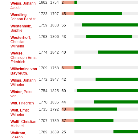
1662
1754
2
Weiss
, Johann
Jacob
1723
1797
45
Wendling
,
Johann Baptist
1759
1838
55
Westenholz
,
Sophie
1763
1806
43
Westerhoff
,
Christian
Wilhelm
1774
1842
40
Weyse
,
Christoph Ernst
Friedrich
1709
1758
6
Wilhelmine von
Bayreuth
,
1772
1847
42
Wilms
, Johann
Wilhelm
1754
1825
60
Winter
, Peter
von
1770
1836
44
Witt
, Friedrich
1735
1792
40
Wolf
, Ernst
Wilhelm
1707
1789
37
Wolff
, Christian
Michael
1789
1839
25
Wolfram
,
Joseph