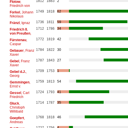
1812
1883
2
Flotow
,
Friedrich von
1749
1818
62
Forkel
, Johann
Nikolaus
1736
1811
59
Fränzl
, Ignaz
1712
1786
34
Friedrich II.
von Preußen
,
1772
1819
42
Fürstenau
,
Caspar
1784
1822
30
Gebauer
, Franz
Xaver
1787
1843
27
Gebel
, Franz
Xaver
1709
1753
1
Gebel d.J.
,
Georg
1759
1813
54
Gemmingen
,
Ernst v.
1724
1793
41
Gessel
, Carl
Friedrich
1714
1787
35
Gluck
,
Christoph
Willibald
1768
1818
46
Goepfert
,
Andreas
1727
1756
4