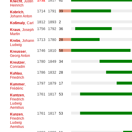
1752
1817
62
Knecht
, Justin
Heinrich
1714
1791
39
Kobrich
,
Johann Anton
1812
1893
2
Koßmaly
, Carl
1756
1792
36
Kraus
, Joseph
Martin
1713
1780
28
Krebs
, Johann
Ludwig
1746
1810
58
Kreusser
,
Georg Anton
1780
1849
34
Kreutzer
,
Conradin
1786
1832
28
Kuhlau
,
Friedrich
1797
1879
17
Kummer
,
Frédéric
1761
1817
53
Kuntzen
,
Friedrich
Ludwig
Aemilius
1761
1817
53
Kunzen
,
Friedrich
Ludwig
Aemilius