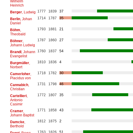
Wilhelm
Heinrich
1777
1839
37
Berger
, Ludwig
1714
1787
35
Berlin
, Johan
Daniel
1793
1881
21
Böhm
,
Theobald
1787
1860
27
Böhner
,
Johann Ludwig
1760
1837
54
Brandl
, Johann
Evangelist
1810
1836
4
Burgmüller
,
Norbert
1718
1782
30
Camerloher
,
Placidus von
1731
1798
46
Cannabich
,
Christian
1772
1807
35
Cartellieri
,
Antonio
Casimir
1771
1858
43
Cramer
,
Johann Baptist
1812
1875
2
Damcke
,
Berthold
1763
1826
51
Danzi
, Franz