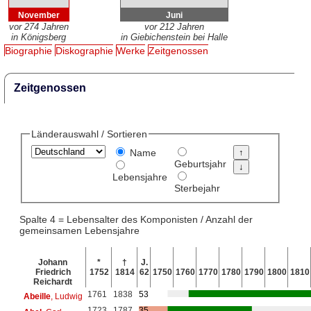
November
Juni
vor 274 Jahren
vor 212 Jahren
in Königsberg
in Giebichenstein bei Halle
Biographie
Diskographie
Werke
Zeitgenossen
Zeitgenossen
Länderauswahl / Sortieren
Name
Geburtsjahr
Lebensjahre
Sterbejahr
Spalte 4 = Lebensalter des Komponisten / Anzahl der
gemeinsamen Lebensjahre
Johann
*
†
J.
Friedrich
1752
1814
62
1750
1760
1770
1780
1790
1800
1810
Reichardt
1761
1838
53
Abeille
, Ludwig
1723
1787
35