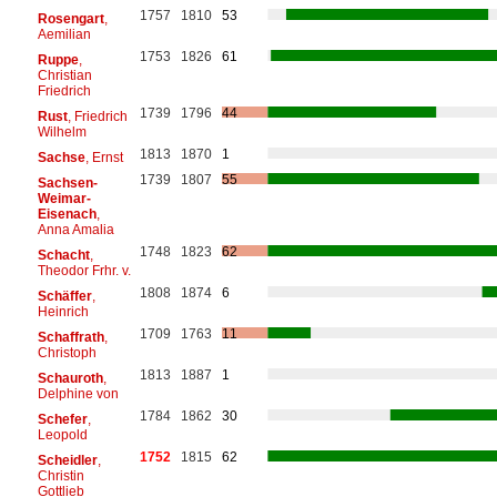
1757
1810
53
Rosengart
,
Aemilian
1753
1826
61
Ruppe
,
Christian
Friedrich
1739
1796
44
Rust
, Friedrich
Wilhelm
1813
1870
1
Sachse
, Ernst
1739
1807
55
Sachsen-
Weimar-
Eisenach
,
Anna Amalia
1748
1823
62
Schacht
,
Theodor Frhr. v.
1808
1874
6
Schäffer
,
Heinrich
1709
1763
11
Schaffrath
,
Christoph
1813
1887
1
Schauroth
,
Delphine von
1784
1862
30
Schefer
,
Leopold
1752
1815
62
Scheidler
,
Christin
Gottlieb