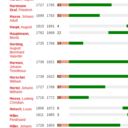
1727
1795
43
Hartmann
Graf
, Friedrich
1699
1783
31
Hasse
, Johann
Adolf
1810
1891
4
Haupt
, August
1792
1868
22
Hauptmann
,
Moritz
1735
1766
14
Herbing
,
August
Bernhard
Valentin
1738
1821
62
Hermes
,
Johann
Timotheus
1738
1822
62
Herschel
,
William
1727
1789
37
Hertel
, Johann
Wilhelm
1716
1772
20
Hesse
, Ludwig
Christian
1806
1872
8
Hetsch
, Louis
1811
1885
3
Hiller
,
Ferdinand
1728
1804
52
Hiller
, Johann