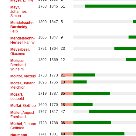
Mayer
, Emilie
1763
1845
51
Mayr
,
Johannes
Simon
1809
1847
5
Mendelssohn
Bartholdy
,
Felix
1805
1847
9
Mendelssohn-
Hensel
, Fanny
1791
1864
23
Meyerbeer
,
Giacomo
1802
1869
12
Molique
,
Bernhard
Wilhelm
1730
1773
21
Molitor
, Alexius
1695
1765
13
Molter
, Johann
Melchior
1719
1787
35
Mozart
,
Leopold
1690
1770
18
Muffat
, Gottlieb
1767
1817
47
Müller
, August
Eberhard
1728
1788
36
Müthel
, Johann
Gottfried
1741
1801
49
Naumann
,