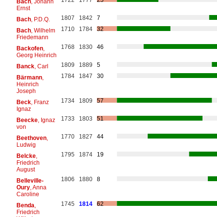
Bach
, Johann
Ernst
1807
1842
7
Bach
, P.D.Q.
1710
1784
32
Bach
, Wilhelm
Friedemann
1768
1830
46
Backofen
,
Georg Heinrich
1809
1889
5
Banck
, Carl
1784
1847
30
Bärmann
,
Heinrich
Joseph
1734
1809
57
Beck
, Franz
Ignaz
1733
1803
51
Beecke
, Ignaz
von
1770
1827
44
Beethoven
,
Ludwig
1795
1874
19
Belcke
,
Friedrich
August
1806
1880
8
Belleville-
Oury
, Anna
Caroline
1745
1814
62
Benda
,
Friedrich