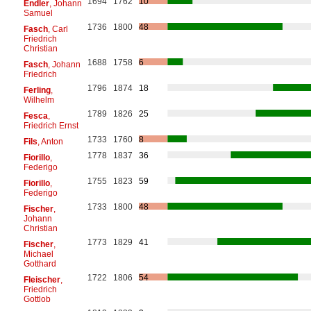
1694
1762
10
Endler
, Johann
Samuel
1736
1800
48
Fasch
, Carl
Friedrich
Christian
1688
1758
6
Fasch
, Johann
Friedrich
1796
1874
18
Ferling
,
Wilhelm
1789
1826
25
Fesca
,
Friedrich Ernst
1733
1760
8
Fils
, Anton
1778
1837
36
Fiorillo
,
Federigo
1755
1823
59
Fiorillo
,
Federigo
1733
1800
48
Fischer
,
Johann
Christian
1773
1829
41
Fischer
,
Michael
Gotthard
1722
1806
54
Fleischer
,
Friedrich
Gottlob