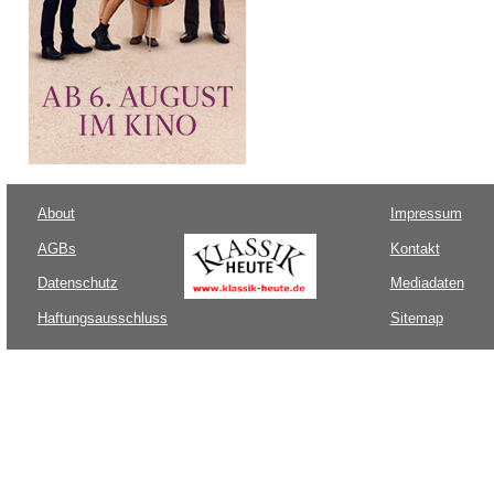
About
Impressum
AGBs
Kontakt
Datenschutz
Mediadaten
Haftungsausschluss
Sitemap