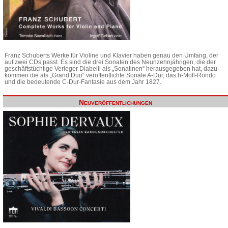
Franz Schuberts Werke für Violine und Klavier haben genau den Umfang, der
auf zwei CDs passt. Es sind die drei Sonaten des Neunzehnjährigen, die der
geschäftstüchtige Verleger Diabelli als „Sonatinen“ herausgegeben hat, dazu
kommen die als „Grand Duo“ veröffentlichte Sonate A-Dur, das h-Moll-Rondo
und die bedeutende C-Dur-Fantasie aus dem Jahr 1827.
Neuveröffentlichungen