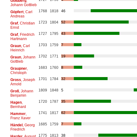
Goldberg
,
Johann Gottlieb
1768
1818
46
Göpfert
, Carl
Andreas
1723
1804
52
Graf
, Christian
Ernst
1727
1795
43
Graf
, Friedrich
Hartmann
1703
1759
7
Graun
, Carl
Heinrich
1702
1771
19
Graun
, Johann
Gottlieb
1683
1760
8
Graupner
,
Christoph
1701
1784
32
Gross
, Joseph
Arnold
1809
1848
5
Groß
, Johann
Benjamin
1720
1787
35
Hagen
,
Bernhard
1741
1817
62
Hammer
,
Franz Xaver
1685
1759
7
Händel
, Georg
Friedrich
1775
1813
38
Harder
, August