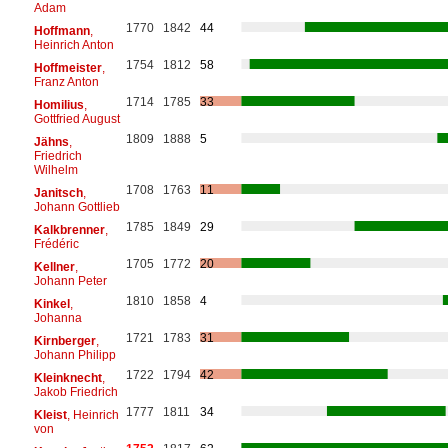
Adam
1770
1842
44
Hoffmann
,
Heinrich Anton
1754
1812
58
Hoffmeister
,
Franz Anton
1714
1785
33
Homilius
,
Gottfried August
1809
1888
5
Jähns
,
Friedrich
Wilhelm
1708
1763
11
Janitsch
,
Johann Gottlieb
1785
1849
29
Kalkbrenner
,
Frédéric
1705
1772
20
Kellner
,
Johann Peter
1810
1858
4
Kinkel
,
Johanna
1721
1783
31
Kirnberger
,
Johann Philipp
1722
1794
42
Kleinknecht
,
Jakob Friedrich
1777
1811
34
Kleist
, Heinrich
von