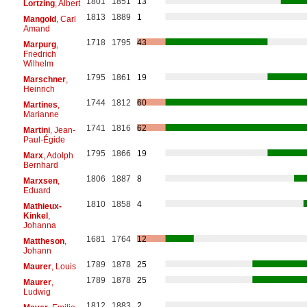
1801
1851
13
Lortzing
, Albert
1813
1889
1
Mangold
, Carl
Amand
1718
1795
43
Marpurg
,
Friedrich
Wilhelm
1795
1861
19
Marschner
,
Heinrich
1744
1812
60
Martines
,
Marianne
1741
1816
62
Martini
, Jean-
Paul-Égide
1795
1866
19
Marx
, Adolph
Bernhard
1806
1887
8
Marxsen
,
Eduard
1810
1858
4
Mathieux-
Kinkel
,
Johanna
1681
1764
12
Mattheson
,
Johann
1789
1878
25
Maurer
, Louis
1789
1878
25
Maurer
,
Ludwig
1812
1883
2