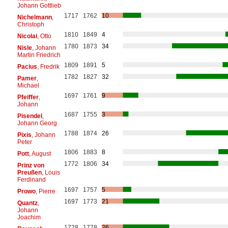
Johann Gottlieb
1717
1762
10
Nichelmann
,
Christoph
1810
1849
4
Nicolai
, Otto
1780
1873
34
Nisle
, Johann
Martin Friedrich
1809
1891
5
Pacius
, Fredrik
1782
1827
32
Pamer
,
Michael
1697
1761
9
Pfeiffer
,
Johann
1687
1755
3
Pisendel
,
Johann Georg
1788
1874
26
Pixis
, Johann
Peter
1806
1883
8
Pott
, August
1772
1806
34
Prinz von
Preußen
, Louis
Ferdinand
1697
1757
5
Prowo
, Pierre
1697
1773
21
Quantz
,
Johann
Joachim
1728
1778
26