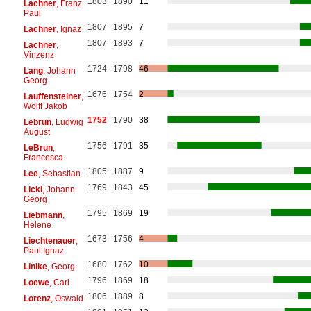
1803
1890
11
Lachner
, Franz
Paul
1807
1895
7
Lachner
, Ignaz
1807
1893
7
Lachner
,
Vinzenz
1724
1798
46
Lang
, Johann
Georg
1676
1754
2
Lauffensteiner
,
Wolff Jakob
1752
1790
38
Lebrun
, Ludwig
August
1756
1791
35
LeBrun
,
Francesca
1805
1887
9
Lee
, Sebastian
1769
1843
45
Lickl
, Johann
Georg
1795
1869
19
Liebmann
,
Helene
1673
1756
4
Liechtenauer
,
Paul Ignaz
1680
1762
10
Linike
, Georg
1796
1869
18
Loewe
, Carl
1806
1889
8
Lorenz
, Oswald