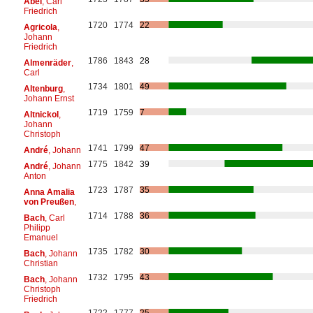
Abel
, Carl
Friedrich
1720
1774
22
Agricola
,
Johann
Friedrich
1786
1843
28
Almenräder
,
Carl
1734
1801
49
Altenburg
,
Johann Ernst
1719
1759
7
Altnickol
,
Johann
Christoph
1741
1799
47
André
, Johann
1775
1842
39
André
, Johann
Anton
1723
1787
35
Anna Amalia
von Preußen
,
1714
1788
36
Bach
, Carl
Philipp
Emanuel
1735
1782
30
Bach
, Johann
Christian
1732
1795
43
Bach
, Johann
Christoph
Friedrich
1722
1777
25