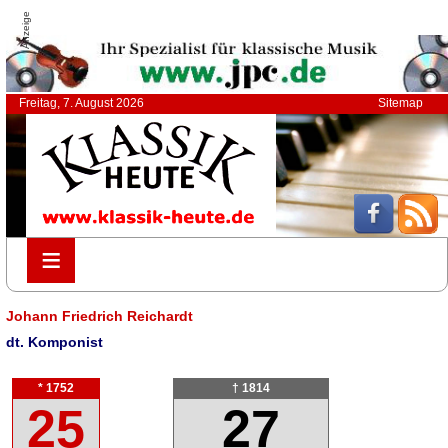
Anzeige
Freitag, 7. August 2026
Sitemap
≡
≡
Johann Friedrich Reichardt
dt. Komponist
* 1752
† 1814
25
27