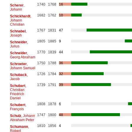
1740
1768
16
Scherer
,
Johann
1682
1762
10
Schickhardt
,
Johann
Christian
1767
1831
47
Schnabel
,
Joseph
1805
1885
9
Schneider
,
Julius
1770
1839
44
Schneider
,
Georg Abraham
1750
1788
36
Schroeter
,
Johann Samuel
1726
1784
32
Schuback
,
Jacob
1739
1791
39
Schubart
,
Christian
Friedrich
Daniel
1808
1878
6
Schubert
,
François
1747
1800
48
Schulz
, Johann
Abraham Peter
1810
1856
4
Schumann
,
Robert