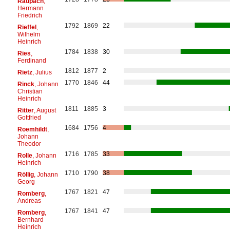
Raupach
,
Hermann
Friedrich
1792
1869
22
Rieffel
,
Wilhelm
Heinrich
1784
1838
30
Ries
,
Ferdinand
1812
1877
2
Rietz
, Julius
1770
1846
44
Rinck
, Johann
Christian
Heinrich
1811
1885
3
Ritter
, August
Gottfried
1684
1756
4
Roemhildt
,
Johann
Theodor
1716
1785
33
Rolle
, Johann
Heinrich
1710
1790
38
Röllig
, Johann
Georg
1767
1821
47
Romberg
,
Andreas
1767
1841
47
Romberg
,
Bernhard
Heinrich