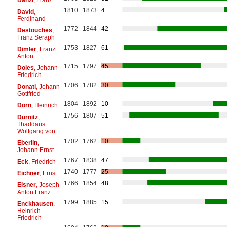
1810
1873
4
David
,
Ferdinand
1772
1844
42
Destouches
,
Franz Seraph
1753
1827
61
Dimler
, Franz
Anton
1715
1797
45
Doles
, Johann
Friedrich
1706
1782
30
Donati
, Johann
Gottfried
1804
1892
10
Dorn
, Heinrich
1756
1807
51
Dürnitz
,
Thaddäus
Wolfgang von
1702
1762
10
Eberlin
,
Johann Ernst
1767
1838
47
Eck
, Friedrich
1740
1777
25
Eichner
, Ernst
1766
1854
48
Elsner
, Joseph
Anton Franz
1799
1885
15
Enckhausen
,
Heinrich
Friedrich