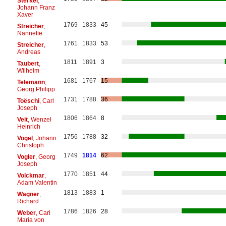
Sterkel
,
Johann Franz
Xaver
1769
1833
45
Streicher
,
Nannette
1761
1833
53
Streicher
,
Andreas
1811
1891
3
Taubert
,
Wilhelm
1681
1767
15
Telemann
,
Georg Philipp
1731
1788
36
Toëschi
, Carl
Joseph
1806
1864
8
Veit
, Wenzel
Heinrich
1756
1788
32
Vogel
, Johann
Christoph
1749
1814
62
Vogler
, Georg
Joseph
1770
1851
44
Volckmar
,
Adam Valentin
1813
1883
1
Wagner
,
Richard
1786
1826
28
Weber
, Carl
Maria von