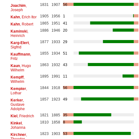
1831
1907
56
Joachim
,
Joseph
1905
1956
1
Kahn
, Erich Itor
1865
1951
41
Kahn
, Robert
1886
1946
20
Kaminski
,
Heinrich
1877
1933
29
Karg-Elert
,
Sigfrid
1855
1934
51
Kauffmann
,
Fritz
1863
1932
43
Kaun
, Hugo
Wilhelm
1895
1991
11
Kempff
,
Wilhelm
1844
1918
56
Kempter
,
Lothar
1857
1923
49
Kerker
,
Gustave
Adolphe
1821
1885
35
Kiel
, Friedrich
1810
1858
8
Kinkel
,
Johanna
1823
1903
53
Kirchner
,
Theodor