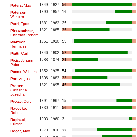
1849
1927
56
Peters
, Max
1890
1957
16
Petersen
,
Wilhelm
1881
1962
25
Petri
, Egon
1821
1885
35
Pfretzschner
,
Christian Robert
1851
1920
55
Pietzsch
,
Hermann
1846
1902
52
Piutti
, Carl
1788
1874
24
Pixis
, Johann
Peter
1852
1925
54
Posse
, Wilhelm
1806
1883
33
Pott
, August
1821
1895
45
Pratten
,
Catharina
Josepha
1891
1967
15
Protze
, Curt
1830
1911
56
Radecke
,
Robert
1903
1960
3
Raphael
,
Günter
1873
1916
33
Reger
, Max