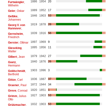
1886
1954
20
Furtwängler
,
Wilhelm
1889
1952
17
Geier
, Oskar
1846
1903
53
Gelbke
,
Johannes
1819
1878
28
Georg V. von
Hannover
,
1839
1916
56
Gernsheim
,
Friedrich
1897
1969
9
Gerster
, Ottmar
1895
1956
11
Gieseking
,
Walter
1879
1942
27
Gilbert
, Jean
1840
1876
26
Goetz
,
Hermann
1903
1996
3
Goldschmidt
,
Berthold
1836
1887
37
Götze
, Carl
1872
1944
34
Graener
, Paul
1820
1851
1
Greve
, Conrad
1827
1903
53
Grimm
, Julius
Otto
1832
1903
53
Grützmacher
,