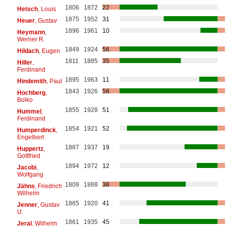
1806
1872
22
Hetsch
, Louis
1875
1952
31
Heuer
, Gustav
1896
1961
10
Heymann
,
Werner R.
1849
1924
56
Hildach
, Eugen
1811
1885
35
Hiller
,
Ferdinand
1895
1963
11
Hindemith
, Paul
1843
1926
56
Hochberg
,
Bolko
1855
1928
51
Hummel
,
Ferdinand
1854
1921
52
Humperdinck
,
Engelbert
1887
1937
19
Huppertz
,
Gottfried
1894
1972
12
Jacobi
,
Wolfgang
1809
1888
38
Jähns
, Friedrich
Wilhelm
1865
1920
41
Jenner
, Gustav
U.
1861
1935
45
Jeral
, Wilhelm