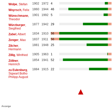
1902
1972
4
Wolpe
, Stefan
1860
1944
46
Woyrsch
, Felix
1901
1992
5
Wünschmann
,
Theodor
1877
1942
29
Würzburger
,
Siegfried
1834
1910
56
Zabel
, Albert
1837
1911
56
Zenger
, Max
1881
1948
25
Zilcher
,
Hermann
1905
1963
1
Zillig
, Winfried
1854
1941
52
Zöllner
,
Heinrich
1884
1915
22
zu Eulenburg
,
Sigwart Botho
Philipp August
▲
Anzeige