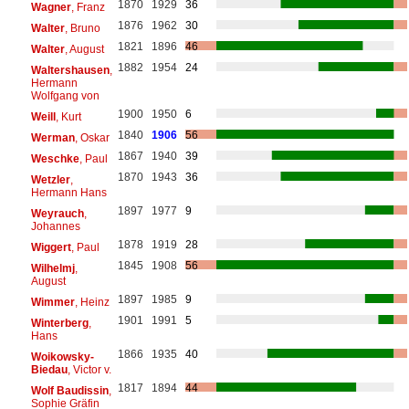
1870
1929
36
Wagner
, Franz
1876
1962
30
Walter
, Bruno
1821
1896
46
Walter
, August
1882
1954
24
Waltershausen
,
Hermann
Wolfgang von
1900
1950
6
Weill
, Kurt
1840
1906
56
Werman
, Oskar
1867
1940
39
Weschke
, Paul
1870
1943
36
Wetzler
,
Hermann Hans
1897
1977
9
Weyrauch
,
Johannes
1878
1919
28
Wiggert
, Paul
1845
1908
56
Wilhelmj
,
August
1897
1985
9
Wimmer
, Heinz
1901
1991
5
Winterberg
,
Hans
1866
1935
40
Woikowsky-
Biedau
, Victor v.
1817
1894
44
Wolf Baudissin
,
Sophie Gräfin