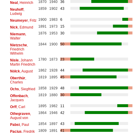
1870
1940
36
Neal
, Heinrich
1859
1902
43
Neuhoff
,
Ludwig
1900
1983
6
Neumeyer
, Fritz
1891
1973
15
Nick
, Edmund
1876
1953
30
Niemann
,
Walter
1844
1900
50
Nietzsche
,
Friedrich
Wilhelm
1780
1873
23
Nisle
, Johann
Martin Friedrich
1862
1928
44
Nölck
, August
1819
1895
45
Oberthür
,
Charles
1858
1929
48
Ochs
, Siegfried
1819
1880
30
Offenbach
,
Jacques
1895
1982
11
Orff
, Carl
1864
1946
42
Othegraven
,
August von
1854
1897
43
Pabst
, Paul
1809
1891
41
Pacius
, Fredrik