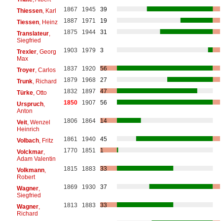
1867
1945
39
Thiessen
, Karl
1887
1971
19
Tiessen
, Heinz
1875
1944
31
Translateur
,
Siegfried
1903
1979
3
Trexler
, Georg
Max
1837
1920
56
Troyer
, Carlos
1879
1968
27
Trunk
, Richard
1832
1897
47
Türke
, Otto
1850
1907
56
Urspruch
,
Anton
1806
1864
14
Veit
, Wenzel
Heinrich
1861
1940
45
Volbach
, Fritz
1770
1851
1
Volckmar
,
Adam Valentin
1815
1883
33
Volkmann
,
Robert
1869
1930
37
Wagner
,
Siegfried
1813
1883
33
Wagner
,
Richard