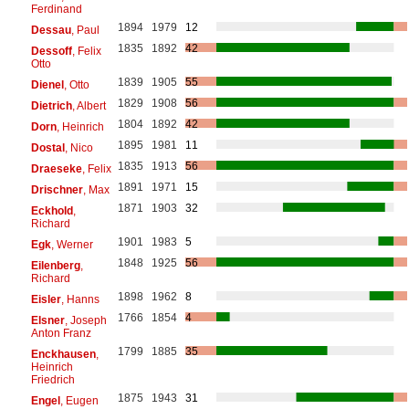
Ferdinand
1894
1979
12
Dessau
, Paul
1835
1892
42
Dessoff
, Felix
Otto
1839
1905
55
Dienel
, Otto
1829
1908
56
Dietrich
, Albert
1804
1892
42
Dorn
, Heinrich
1895
1981
11
Dostal
, Nico
1835
1913
56
Draeseke
, Felix
1891
1971
15
Drischner
, Max
1871
1903
32
Eckhold
,
Richard
1901
1983
5
Egk
, Werner
1848
1925
56
Eilenberg
,
Richard
1898
1962
8
Eisler
, Hanns
1766
1854
4
Elsner
, Joseph
Anton Franz
1799
1885
35
Enckhausen
,
Heinrich
Friedrich
1875
1943
31
Engel
, Eugen