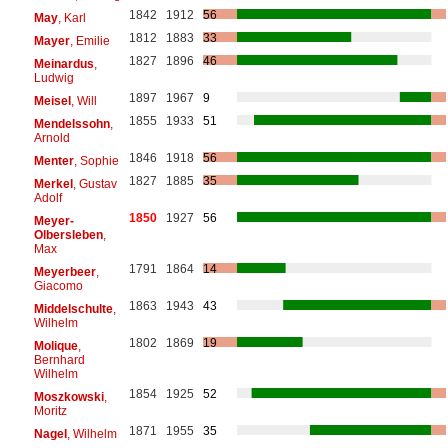
1842
1912
56
May
, Karl
1812
1883
33
Mayer
, Emilie
1827
1896
46
Meinardus
,
Ludwig
1897
1967
9
Meisel
, Will
1855
1933
51
Mendelssohn
,
Arnold
1846
1918
56
Menter
, Sophie
1827
1885
35
Merkel
, Gustav
Adolf
1850
1927
56
Meyer-
Olbersleben
,
Max
1791
1864
14
Meyerbeer
,
Giacomo
1863
1943
43
Middelschulte
,
Wilhelm
1802
1869
19
Molique
,
Bernhard
Wilhelm
1854
1925
52
Moszkowski
,
Moritz
1871
1955
35
Nagel
, Wilhelm