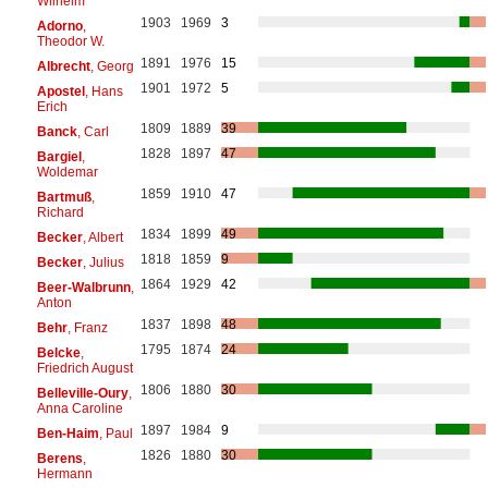
Wilhelm
1903
1969
3
Adorno
,
Theodor W.
1891
1976
15
Albrecht
, Georg
1901
1972
5
Apostel
, Hans
Erich
1809
1889
39
Banck
, Carl
1828
1897
47
Bargiel
,
Woldemar
1859
1910
47
Bartmuß
,
Richard
1834
1899
49
Becker
, Albert
1818
1859
9
Becker
, Julius
1864
1929
42
Beer-Walbrunn
,
Anton
1837
1898
48
Behr
, Franz
1795
1874
24
Belcke
,
Friedrich August
1806
1880
30
Belleville-Oury
,
Anna Caroline
1897
1984
9
Ben-Haim
, Paul
1826
1880
30
Berens
,
Hermann