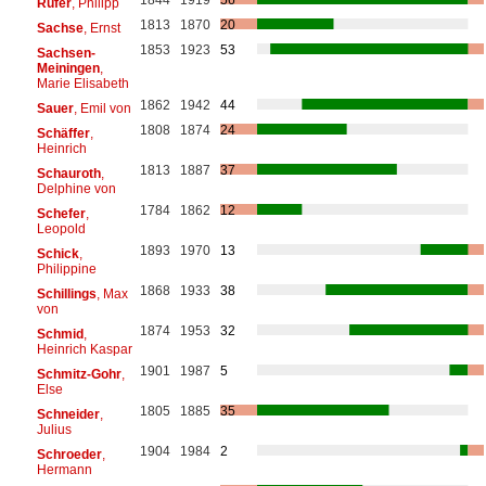
Rüfer
, Philipp
1813
1870
20
Sachse
, Ernst
1853
1923
53
Sachsen-
Meiningen
,
Marie Elisabeth
1862
1942
44
Sauer
, Emil von
1808
1874
24
Schäffer
,
Heinrich
1813
1887
37
Schauroth
,
Delphine von
1784
1862
12
Schefer
,
Leopold
1893
1970
13
Schick
,
Philippine
1868
1933
38
Schillings
, Max
von
1874
1953
32
Schmid
,
Heinrich Kaspar
1901
1987
5
Schmitz-Gohr
,
Else
1805
1885
35
Schneider
,
Julius
1904
1984
2
Schroeder
,
Hermann