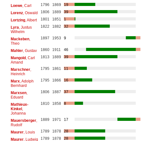
1796
1869
19
Loewe
, Carl
1806
1889
39
Lorenz
, Oswald
1801
1851
1
Lortzing
, Albert
1822
1882
32
Lyra
, Justus
Wilhelm
1897
1953
9
Mackeben
,
Theo
1860
1911
46
Mahler
, Gustav
1813
1889
39
Mangold
, Carl
Amand
1795
1861
11
Marschner
,
Heinrich
1795
1866
16
Marx
, Adolph
Bernhard
1806
1887
37
Marxsen
,
Eduard
1810
1858
8
Mathieux-
Kinkel
,
Johanna
1889
1971
17
Mauersberger
,
Rudolf
1789
1878
28
Maurer
, Louis
1789
1878
28
Maurer
, Ludwig