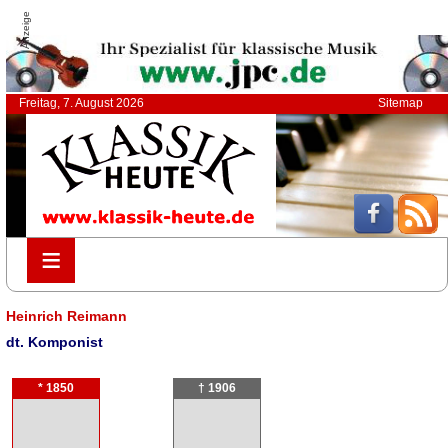
Anzeige
Freitag, 7. August 2026
Sitemap
≡
≡
Heinrich Reimann
dt. Komponist
* 1850
† 1906