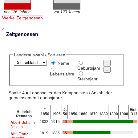
vor 176 Jahren
vor 120 Jahren
Werke
Zeitgenossen
Zeitgenossen
Länderauswahl / Sortieren
Name
Geburtsjahr
Lebensjahre
Sterbejahr
Spalte 4 = Lebensalter des Komponisten / Anzahl der
gemeinsamen Lebensjahre
*
†
J.
Eintr
Heinrich
1850
1906
56
1850
1860
1870
1880
1890
1900
313
Reimann
1832
1915
56
Abert
, Johann
Joseph
1819
1885
35
Abt
, Franz