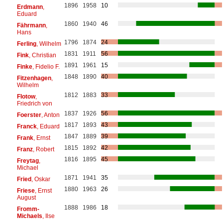
1896
1958
10
Erdmann
,
Eduard
1860
1940
46
Fährmann
,
Hans
1796
1874
24
Ferling
, Wilhelm
1831
1911
56
Fink
, Christian
1891
1961
15
Finke
, Fidelio F.
1848
1890
40
Fitzenhagen
,
Wilhelm
1812
1883
33
Flotow
,
Friedrich von
1837
1926
56
Foerster
, Anton
1817
1893
43
Franck
, Eduard
1847
1889
39
Frank
, Ernst
1815
1892
42
Franz
, Robert
1816
1895
45
Freytag
,
Michael
1871
1941
35
Fried
, Oskar
1880
1963
26
Friese
, Ernst
August
1888
1986
18
Fromm-
Michaels
, Ilse