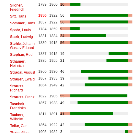
1789
1860
10
Silcher
,
Friedrich
1850
1922
56
Sitt
, Hans
1837
1922
56
Sommer
, Hans
1784
1859
9
Spohr
, Louis
1831
1884
34
Stark
, Ludwig
1839
1915
56
Stehle
, Johann
Gustav Eduard
1887
1915
19
Stephan
, Rudi
1885
1955
21
Sthamer
,
Heinrich
1860
1930
46
Stradal
, August
1867
1933
39
Sträßer
, Ewald
1864
1949
42
Strauss
,
Richard
1822
1905
55
Strauss
, Franz
1857
1938
49
Taschek
,
Franziska
1811
1891
41
Taubert
,
Wilhelm
1864
1922
42
Teike
, Carl
1903
1982
3
Thate
, Albert