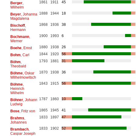
1861
1911
45
Berger
,
Wilhelm
1888
1944
18
Beyer
, Johanna
Magdalena
1868
1936
38
Bischoff
,
Hermann
1900
1993
6
Bochmann
,
Werner
1880
1938
26
Boehe
, Ernst
1844
1920
56
Bohm
, Carl
1793
1881
31
Böhm
,
Theobald
1870
1938
36
Böhme
, Oskar
Wilhelmowitsch
1843
1915
56
Böhme
,
Heinrich
Wilhelm
1787
1860
10
Böhner
, Johann
Ludwig
1865
1945
41
Bose
, Fritz von
1833
1897
47
Brahms
,
Johannes
1833
1902
52
Brambach
,
Caspar Joseph