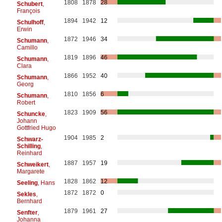
1808
1878
28
Schubert
,
François
1894
1942
12
Schulhoff
,
Erwin
1872
1946
34
Schumann
,
Camillo
1819
1896
46
Schumann
,
Clara
1866
1952
40
Schumann
,
Georg
1810
1856
6
Schumann
,
Robert
1823
1909
56
Schuncke
,
Johann
Gottfried Hugo
1904
1985
2
Schwarz-
Schilling
,
Reinhard
1887
1957
19
Schweikert
,
Margarete
1828
1862
12
Seeling
, Hans
1872
1872
0
Sekles
,
Bernhard
1879
1961
27
Senfter
,
Johanna