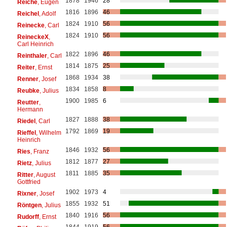
1878
1946
28
Reiche
, Eugen
1816
1896
46
Reichel
, Adolf
1824
1910
56
Reinecke
, Carl
1824
1910
56
ReineckeX
,
Carl Heinrich
1822
1896
46
Reinthaler
, Carl
1814
1875
25
Reiter
, Ernst
1868
1934
38
Renner
, Josef
1834
1858
8
Reubke
, Julius
1900
1985
6
Reutter
,
Hermann
1827
1888
38
Riedel
, Carl
1792
1869
19
Rieffel
, Wilhelm
Heinrich
1846
1932
56
Ries
, Franz
1812
1877
27
Rietz
, Julius
1811
1885
35
Ritter
, August
Gottfried
1902
1973
4
Rixner
, Josef
1855
1932
51
Röntgen
, Julius
1840
1916
56
Rudorff
, Ernst
1844
1919
56