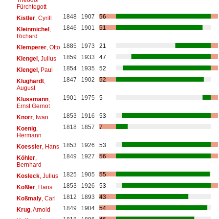
Fürchtegott
1848
1907
56
Kistler
, Cyrill
1846
1901
51
Kleinmichel
,
Richard
1885
1973
21
Klemperer
, Otto
1859
1933
47
Klengel
, Julius
1854
1935
52
Klengel
, Paul
1847
1902
52
Klughardt
,
August
1901
1975
5
Klussmann
,
Ernst Gernot
1853
1916
53
Knorr
, Iwan
1818
1857
7
Koenig
,
Hermann
1853
1926
53
Koessler
, Hans
1849
1927
56
Köhler
,
Bernhard
1825
1905
55
Kosleck
, Julius
1853
1926
53
Kößler
, Hans
1812
1893
43
Koßmaly
, Carl
1849
1904
54
Krug
, Arnold