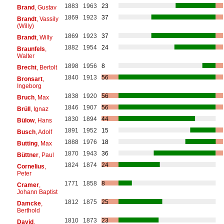
1883
1963
23
Brand
, Gustav
1869
1923
37
Brandt
, Vassily
(Willy)
1869
1923
37
Brandt
, Willy
1882
1954
24
Braunfels
,
Walter
1898
1956
8
Brecht
, Bertolt
1840
1913
56
Bronsart
,
Ingeborg
1838
1920
56
Bruch
, Max
1846
1907
56
Brüll
, Ignaz
1830
1894
44
Bülow
, Hans
1891
1952
15
Busch
, Adolf
1888
1976
18
Butting
, Max
1870
1943
36
Büttner
, Paul
1824
1874
24
Cornelius
,
Peter
1771
1858
8
Cramer
,
Johann Baptist
1812
1875
25
Damcke
,
Berthold
1810
1873
23
David
,