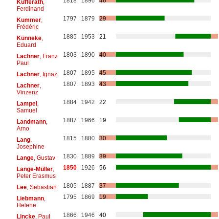
1818
1896
46
Kufferath
,
Ferdinand
1797
1879
29
Kummer
,
Frédéric
1885
1953
21
Künneke
,
Eduard
1803
1890
40
Lachner
, Franz
Paul
1807
1895
45
Lachner
, Ignaz
1807
1893
43
Lachner
,
Vinzenz
1884
1942
22
Lampel
,
Samuel
1887
1966
19
Landmann
,
Arno
1815
1880
30
Lang
,
Josephine
1830
1889
39
Lange
, Gustav
1850
1926
56
Lange-Müller
,
Peter Erasmus
1805
1887
37
Lee
, Sebastian
1795
1869
19
Liebmann
,
Helene
1866
1946
40
Lincke
, Paul