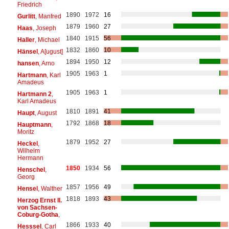
Friedrich
1890
1972
16
Gurlitt
, Manfred
1879
1960
27
Haas
, Joseph
1840
1915
56
Haller
, Michael
1832
1860
10
Hänsel
, A[ugust]
1894
1950
12
hansen
, Arno
1905
1963
1
Hartmann
, Karl
Amadeus
1905
1963
1
Hartmann 2
,
Karl Amadeus
1810
1891
41
Haupt
, August
1792
1868
18
Hauptmann
,
Moritz
1879
1952
27
Heckel
,
Wilhelm
Hermann
1850
1934
56
Henschel
,
Georg
1857
1956
49
Hensel
, Walther
1818
1893
43
Herzog Ernst II.
von Sachsen-
Coburg-Gotha
,
1866
1933
40
Hesssel
, Carl