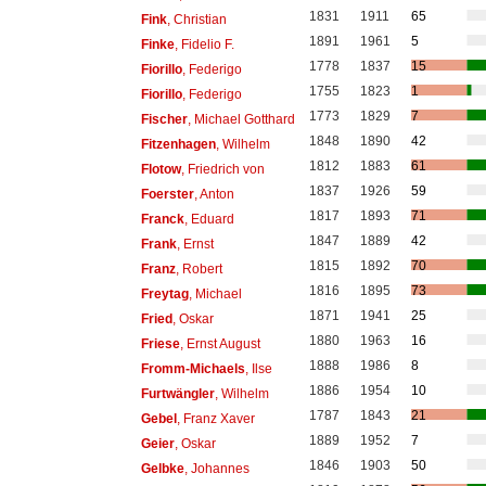
1831
1911
65
Fink
, Christian
1891
1961
5
Finke
, Fidelio F.
1778
1837
15
Fiorillo
, Federigo
1755
1823
1
Fiorillo
, Federigo
1773
1829
7
Fischer
, Michael Gotthard
1848
1890
42
Fitzenhagen
, Wilhelm
1812
1883
61
Flotow
, Friedrich von
1837
1926
59
Foerster
, Anton
1817
1893
71
Franck
, Eduard
1847
1889
42
Frank
, Ernst
1815
1892
70
Franz
, Robert
1816
1895
73
Freytag
, Michael
1871
1941
25
Fried
, Oskar
1880
1963
16
Friese
, Ernst August
1888
1986
8
Fromm-Michaels
, Ilse
1886
1954
10
Furtwängler
, Wilhelm
1787
1843
21
Gebel
, Franz Xaver
1889
1952
7
Geier
, Oskar
1846
1903
50
Gelbke
, Johannes