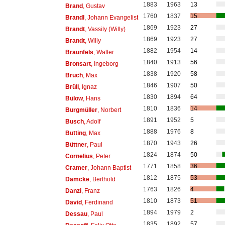
1883
1963
13
Brand
, Gustav
1760
1837
15
Brandl
, Johann Evangelist
1869
1923
27
Brandt
, Vassily (Willy)
1869
1923
27
Brandt
, Willy
1882
1954
14
Braunfels
, Walter
1840
1913
56
Bronsart
, Ingeborg
1838
1920
58
Bruch
, Max
1846
1907
50
Brüll
, Ignaz
1830
1894
64
Bülow
, Hans
1810
1836
14
Burgmüller
, Norbert
1891
1952
5
Busch
, Adolf
1888
1976
8
Butting
, Max
1870
1943
26
Büttner
, Paul
1824
1874
50
Cornelius
, Peter
1771
1858
36
Cramer
, Johann Baptist
1812
1875
53
Damcke
, Berthold
1763
1826
4
Danzi
, Franz
1810
1873
51
David
, Ferdinand
1894
1979
2
Dessau
, Paul
1835
1892
57