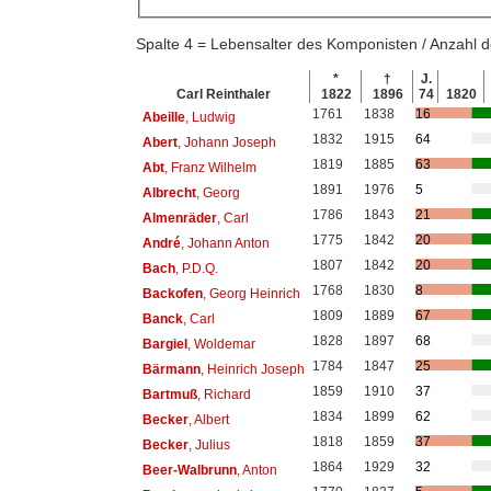
Spalte 4 = Lebensalter des Komponisten / Anzahl
*
†
J.
Carl Reinthaler
1822
1896
74
1820
1761
1838
16
Abeille
, Ludwig
1832
1915
64
Abert
, Johann Joseph
1819
1885
63
Abt
, Franz Wilhelm
1891
1976
5
Albrecht
, Georg
1786
1843
21
Almenräder
, Carl
1775
1842
20
André
, Johann Anton
1807
1842
20
Bach
, P.D.Q.
1768
1830
8
Backofen
, Georg Heinrich
1809
1889
67
Banck
, Carl
1828
1897
68
Bargiel
, Woldemar
1784
1847
25
Bärmann
, Heinrich Joseph
1859
1910
37
Bartmuß
, Richard
1834
1899
62
Becker
, Albert
1818
1859
37
Becker
, Julius
1864
1929
32
Beer-Walbrunn
, Anton