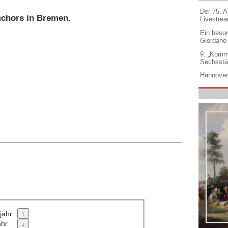
Der 75. 
mchors in Bremen.
Livestre
Ein beso
Giordano
9. „Komm
Sechsstä
Hannover
jahr
ahr