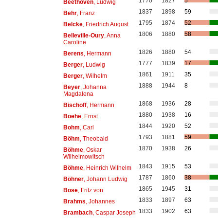
1770
1827
5
Beethoven
, Ludwig
1837
1898
59
Behr
, Franz
1795
1874
52
Belcke
, Friedrich August
1806
1880
58
Belleville-Oury
, Anna
Caroline
1826
1880
54
Berens
, Hermann
1777
1839
17
Berger
, Ludwig
1861
1911
35
Berger
, Wilhelm
1888
1944
8
Beyer
, Johanna
Magdalena
1868
1936
28
Bischoff
, Hermann
1880
1938
16
Boehe
, Ernst
1844
1920
52
Bohm
, Carl
1793
1881
59
Böhm
, Theobald
1870
1938
26
Böhme
, Oskar
Wilhelmowitsch
1843
1915
53
Böhme
, Heinrich Wilhelm
1787
1860
38
Böhner
, Johann Ludwig
1865
1945
31
Bose
, Fritz von
1833
1897
63
Brahms
, Johannes
1833
1902
63
Brambach
, Caspar Joseph