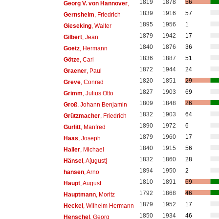
1819
1878
56
Georg V. von Hannover
,
1839
1916
57
Gernsheim
, Friedrich
1895
1956
1
Gieseking
, Walter
1879
1942
17
Gilbert
, Jean
1840
1876
36
Goetz
, Hermann
1836
1887
51
Götze
, Carl
1872
1944
24
Graener
, Paul
1820
1851
29
Greve
, Conrad
1827
1903
69
Grimm
, Julius Otto
1809
1848
26
Groß
, Johann Benjamin
1832
1903
64
Grützmacher
, Friedrich
1890
1972
6
Gurlitt
, Manfred
1879
1960
17
Haas
, Joseph
1840
1915
56
Haller
, Michael
1832
1860
28
Hänsel
, A[ugust]
1894
1950
2
hansen
, Arno
1810
1891
69
Haupt
, August
1792
1868
46
Hauptmann
, Moritz
1879
1952
17
Heckel
, Wilhelm Hermann
1850
1934
46
Henschel
, Georg