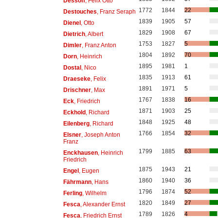
Dessoff
, Felix Otto
1772
1844
22
Destouches
, Franz Seraph
1839
1905
57
Dienel
, Otto
1829
1908
67
Dietrich
, Albert
1753
1827
5
Dimler
, Franz Anton
1804
1892
70
Dorn
, Heinrich
1895
1981
1
Dostal
, Nico
1835
1913
61
Draeseke
, Felix
1891
1971
5
Drischner
, Max
1767
1838
16
Eck
, Friedrich
1871
1903
25
Eckhold
, Richard
1848
1925
48
Eilenberg
, Richard
1766
1854
32
Elsner
, Joseph Anton
Franz
1799
1885
63
Enckhausen
, Heinrich
Friedrich
1875
1943
21
Engel
, Eugen
1860
1940
36
Fährmann
, Hans
1796
1874
52
Ferling
, Wilhelm
1820
1849
27
Fesca
, Alexander Ernst
1789
1826
4
Fesca
, Friedrich Ernst