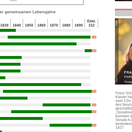
 der gemeinsamen Lebensjahre
Eintr.
1830
1840
1850
1860
1870
1880
1890
332
Franz Sch
Klavier h
zwei CDs 
des Neunz
geschäftst
„Sonatine
kommen di
Sonate A-
bedeutend
1827.