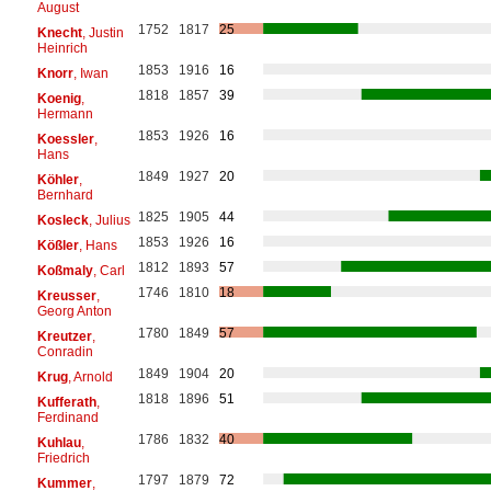
August
1752
1817
25
Knecht
, Justin
Heinrich
1853
1916
16
Knorr
, Iwan
1818
1857
39
Koenig
,
Hermann
1853
1926
16
Koessler
,
Hans
1849
1927
20
Köhler
,
Bernhard
1825
1905
44
Kosleck
, Julius
1853
1926
16
Kößler
, Hans
1812
1893
57
Koßmaly
, Carl
1746
1810
18
Kreusser
,
Georg Anton
1780
1849
57
Kreutzer
,
Conradin
1849
1904
20
Krug
, Arnold
1818
1896
51
Kufferath
,
Ferdinand
1786
1832
40
Kuhlau
,
Friedrich
1797
1879
72
Kummer
,