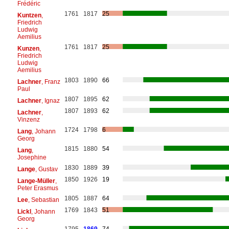
Frédéric
1761
1817
25
Kuntzen
,
Friedrich
Ludwig
Aemilius
1761
1817
25
Kunzen
,
Friedrich
Ludwig
Aemilius
1803
1890
66
Lachner
, Franz
Paul
1807
1895
62
Lachner
, Ignaz
1807
1893
62
Lachner
,
Vinzenz
1724
1798
6
Lang
, Johann
Georg
1815
1880
54
Lang
,
Josephine
1830
1889
39
Lange
, Gustav
1850
1926
19
Lange-Müller
,
Peter Erasmus
1805
1887
64
Lee
, Sebastian
1769
1843
51
Lickl
, Johann
Georg
1795
1869
74