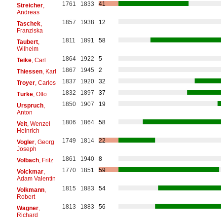
1761
1833
41
Streicher
,
Andreas
1857
1938
12
Taschek
,
Franziska
1811
1891
58
Taubert
,
Wilhelm
1864
1922
5
Teike
, Carl
1867
1945
2
Thiessen
, Karl
1837
1920
32
Troyer
, Carlos
1832
1897
37
Türke
, Otto
1850
1907
19
Urspruch
,
Anton
1806
1864
58
Veit
, Wenzel
Heinrich
1749
1814
22
Vogler
, Georg
Joseph
1861
1940
8
Volbach
, Fritz
1770
1851
59
Volckmar
,
Adam Valentin
1815
1883
54
Volkmann
,
Robert
1813
1883
56
Wagner
,
Richard