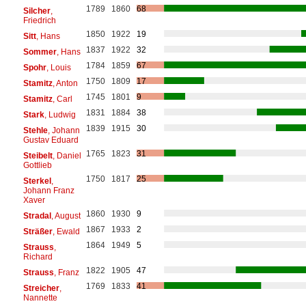
1789
1860
68
Silcher
,
Friedrich
1850
1922
19
Sitt
, Hans
1837
1922
32
Sommer
, Hans
1784
1859
67
Spohr
, Louis
1750
1809
17
Stamitz
, Anton
1745
1801
9
Stamitz
, Carl
1831
1884
38
Stark
, Ludwig
1839
1915
30
Stehle
, Johann
Gustav Eduard
1765
1823
31
Steibelt
, Daniel
Gottlieb
1750
1817
25
Sterkel
,
Johann Franz
Xaver
1860
1930
9
Stradal
, August
1867
1933
2
Sträßer
, Ewald
1864
1949
5
Strauss
,
Richard
1822
1905
47
Strauss
, Franz
1769
1833
41
Streicher
,
Nannette