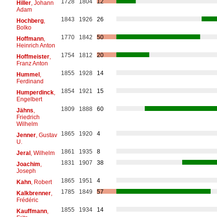
1728
1804
12
Hiller
, Johann
Adam
1843
1926
26
Hochberg
,
Bolko
1770
1842
50
Hoffmann
,
Heinrich Anton
1754
1812
20
Hoffmeister
,
Franz Anton
1855
1928
14
Hummel
,
Ferdinand
1854
1921
15
Humperdinck
,
Engelbert
1809
1888
60
Jähns
,
Friedrich
Wilhelm
1865
1920
4
Jenner
, Gustav
U.
1861
1935
8
Jeral
, Wilhelm
1831
1907
38
Joachim
,
Joseph
1865
1951
4
Kahn
, Robert
1785
1849
57
Kalkbrenner
,
Frédéric
1855
1934
14
Kauffmann
,