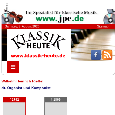
Anzeige
Samstag, 8. August 2026
Sitemap
≡
≡
Wilhelm Heinrich Rieffel
dt. Organist und Komponist
* 1792
† 1869