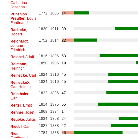
Catharina
Josepha
1772
1806
14
Prinz von
Preußen
, Louis
Ferdinand
1830
1911
39
Radecke
,
Robert
1752
1814
22
Reichardt
,
Johann
Friedrich
1816
1896
53
Reichel
, Adolf
1850
1906
19
Reimann
,
Heinrich
1824
1910
45
Reinecke
, Carl
1824
1910
45
ReineckeX
,
Carl Heinrich
1822
1896
47
Reinthaler
,
Carl
1814
1875
55
Reiter
, Ernst
1868
1934
1
Renner
, Josef
1834
1858
24
Reubke
, Julius
1827
1888
42
Riedel
, Carl
1784
1838
46
Ries
,
Ferdinand