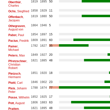
1819
1895
50
Oberthür
,
Charles
1858
1929
11
Ochs
, Siegfried
1819
1880
50
Offenbach
,
Jacques
1864
1946
5
Othegraven
,
August von
1854
1897
15
Pabst
, Paul
1809
1891
60
Pacius
, Fredrik
1782
1827
35
Pamer
,
Michael
1849
1927
20
Peters
, Max
1821
1885
48
Pfretzschner
,
Christian
Robert
1851
1920
18
Pietzsch
,
Hermann
1846
1902
23
Piutti
, Carl
1788
1874
77
Pixis
, Johann
Peter
1852
1925
17
Posse
, Wilhelm
1806
1883
63
Pott
, August
1821
1895
48
Pratten
,