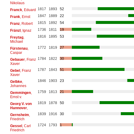
Nikolaus
1817
1893
52
Franck
, Eduard
1847
1889
22
Frank
, Ernst
1815
1892
54
Franz
, Robert
1736
1811
19
Fränzl
, Ignaz
1816
1895
53
Freytag
,
Michael
1772
1819
27
Fürstenau
,
Caspar
1784
1822
30
Gebauer
, Franz
Xaver
1787
1843
51
Gebel
, Franz
Xaver
1846
1903
23
Gelbke
,
Johannes
1759
1813
21
Gemmingen
,
Ernst v.
1819
1878
50
Georg V. von
Hannover
,
1839
1916
30
Gernsheim
,
Friedrich
1724
1793
1
Gessel
, Carl
Friedrich