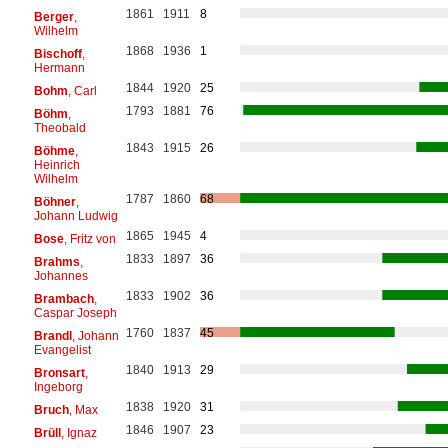
1861
1911
8
Berger
,
Wilhelm
1868
1936
1
Bischoff
,
Hermann
1844
1920
25
Bohm
, Carl
1793
1881
76
Böhm
,
Theobald
1843
1915
26
Böhme
,
Heinrich
Wilhelm
1787
1860
68
Böhner
,
Johann Ludwig
1865
1945
4
Bose
, Fritz von
1833
1897
36
Brahms
,
Johannes
1833
1902
36
Brambach
,
Caspar Joseph
1760
1837
45
Brandl
, Johann
Evangelist
1840
1913
29
Bronsart
,
Ingeborg
1838
1920
31
Bruch
, Max
1846
1907
23
Brüll
, Ignaz