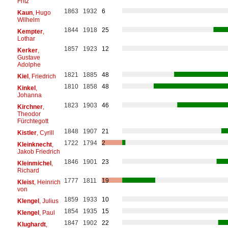
Fritz
1863
1932
6
Kaun
, Hugo
Wilhelm
1844
1918
25
Kempter
,
Lothar
1857
1923
12
Kerker
,
Gustave
Adolphe
1821
1885
48
Kiel
, Friedrich
1810
1858
48
Kinkel
,
Johanna
1823
1903
46
Kirchner
,
Theodor
Fürchtegott
1848
1907
21
Kistler
, Cyrill
1722
1794
2
Kleinknecht
,
Jakob Friedrich
1846
1901
23
Kleinmichel
,
Richard
1777
1811
19
Kleist
, Heinrich
von
1859
1933
10
Klengel
, Julius
1854
1935
15
Klengel
, Paul
1847
1902
22
Klughardt
,