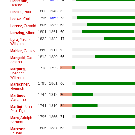
Liebmann
,
Helene
1866
1946
3
Lincke
, Paul
1796
1869
73
Loewe
, Carl
1806
1889
63
Lorenz
, Oswald
1801
1851
50
Lortzing
, Albert
1822
1882
47
Lyra
, Justus
Wilhelm
1860
1911
9
Mahler
, Gustav
1813
1889
56
Mangold
, Carl
Amand
1718
1795
3
Marpurg
,
Friedrich
Wilhelm
1795
1861
66
Marschner
,
Heinrich
1744
1812
20
Martines
,
Marianne
1741
1816
24
Martini
, Jean-
Paul-Égide
1795
1866
71
Marx
, Adolph
Bernhard
1806
1887
63
Marxsen
,
Eduard