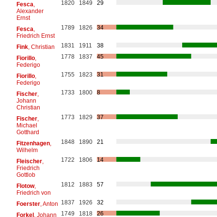
1820
1849
29
Fesca
,
Alexander
Ernst
1789
1826
34
Fesca
,
Friedrich Ernst
1831
1911
38
Fink
, Christian
1778
1837
45
Fiorillo
,
Federigo
1755
1823
31
Fiorillo
,
Federigo
1733
1800
8
Fischer
,
Johann
Christian
1773
1829
37
Fischer
,
Michael
Gotthard
1848
1890
21
Fitzenhagen
,
Wilhelm
1722
1806
14
Fleischer
,
Friedrich
Gottlob
1812
1883
57
Flotow
,
Friedrich von
1837
1926
32
Foerster
, Anton
1749
1818
26
Forkel
, Johann