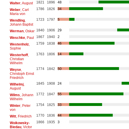
1821
1896
48
Walter
, August
1786
1826
34
Weber
, Carl
Maria von
1723
1797
5
Wendling
,
Johann Baptist
1840
1906
29
Werman
, Oskar
1867
1940
2
Weschke
, Paul
1759
1838
46
Westenholz
,
Sophie
1763
1806
14
Westerhoff
,
Christian
Wilhelm
1774
1842
50
Weyse
,
Christoph Ernst
Friedrich
1845
1908
24
Wilhelmj
,
August
1772
1847
55
Wilms
, Johann
Wilhelm
1754
1825
33
Winter
, Peter
von
1770
1836
44
Witt
, Friedrich
1866
1935
3
Woikowsky-
Biedau
, Victor