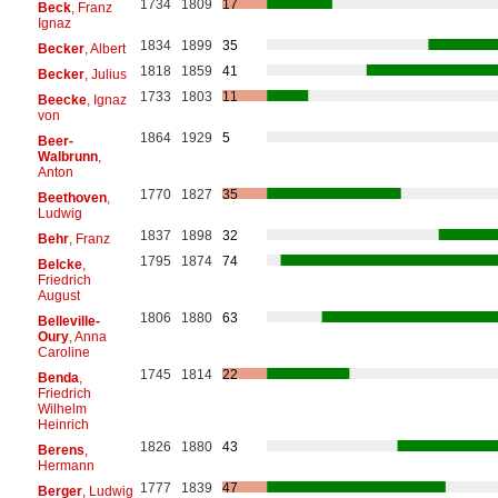
1734
1809
17
Beck
, Franz
Ignaz
1834
1899
35
Becker
, Albert
1818
1859
41
Becker
, Julius
1733
1803
11
Beecke
, Ignaz
von
1864
1929
5
Beer-
Walbrunn
,
Anton
1770
1827
35
Beethoven
,
Ludwig
1837
1898
32
Behr
, Franz
1795
1874
74
Belcke
,
Friedrich
August
1806
1880
63
Belleville-
Oury
, Anna
Caroline
1745
1814
22
Benda
,
Friedrich
Wilhelm
Heinrich
1826
1880
43
Berens
,
Hermann
1777
1839
47
Berger
, Ludwig