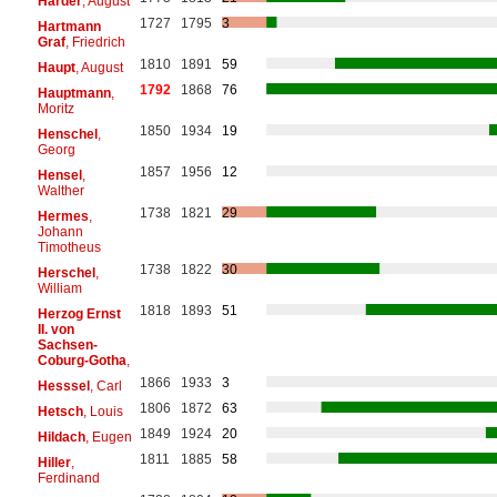
Harder
, August
1727
1795
3
Hartmann
Graf
, Friedrich
1810
1891
59
Haupt
, August
1792
1868
76
Hauptmann
,
Moritz
1850
1934
19
Henschel
,
Georg
1857
1956
12
Hensel
,
Walther
1738
1821
29
Hermes
,
Johann
Timotheus
1738
1822
30
Herschel
,
William
1818
1893
51
Herzog Ernst
II. von
Sachsen-
Coburg-Gotha
,
1866
1933
3
Hesssel
, Carl
1806
1872
63
Hetsch
, Louis
1849
1924
20
Hildach
, Eugen
1811
1885
58
Hiller
,
Ferdinand