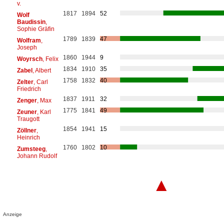
v.
1817
1894
52
Wolf
Baudissin
,
Sophie Gräfin
1789
1839
47
Wolfram
,
Joseph
1860
1944
9
Woyrsch
, Felix
1834
1910
35
Zabel
, Albert
1758
1832
40
Zelter
, Carl
Friedrich
1837
1911
32
Zenger
, Max
1775
1841
49
Zeuner
, Karl
Traugott
1854
1941
15
Zöllner
,
Heinrich
1760
1802
10
Zumsteeg
,
Johann Rudolf
▲
Anzeige