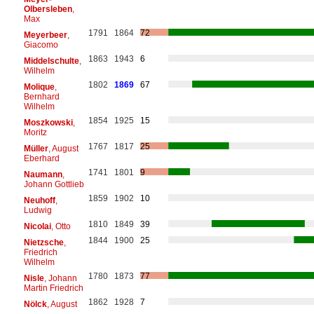
Olbersleben
,
Max
1791
1864
72
Meyerbeer
,
Giacomo
1863
1943
6
Middelschulte
,
Wilhelm
1802
1869
67
Molique
,
Bernhard
Wilhelm
1854
1925
15
Moszkowski
,
Moritz
1767
1817
25
Müller
, August
Eberhard
1741
1801
9
Naumann
,
Johann Gottlieb
1859
1902
10
Neuhoff
,
Ludwig
1810
1849
39
Nicolai
, Otto
1844
1900
25
Nietzsche
,
Friedrich
Wilhelm
1780
1873
77
Nisle
, Johann
Martin Friedrich
1862
1928
7
Nölck
, August