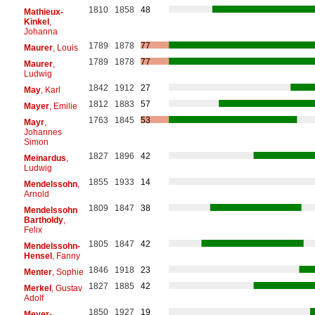
1810
1858
48
Mathieux-
Kinkel
,
Johanna
1789
1878
77
Maurer
, Louis
1789
1878
77
Maurer
,
Ludwig
1842
1912
27
May
, Karl
1812
1883
57
Mayer
, Emilie
1763
1845
53
Mayr
,
Johannes
Simon
1827
1896
42
Meinardus
,
Ludwig
1855
1933
14
Mendelssohn
,
Arnold
1809
1847
38
Mendelssohn
Bartholdy
,
Felix
1805
1847
42
Mendelssohn-
Hensel
, Fanny
1846
1918
23
Menter
, Sophie
1827
1885
42
Merkel
, Gustav
Adolf
1850
1927
19
Meyer-