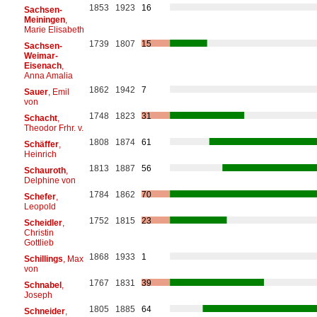
1853
1923
16
Sachsen-
Meiningen
,
Marie Elisabeth
1739
1807
15
Sachsen-
Weimar-
Eisenach
,
Anna Amalia
1862
1942
7
Sauer
, Emil
von
1748
1823
31
Schacht
,
Theodor Frhr. v.
1808
1874
61
Schäffer
,
Heinrich
1813
1887
56
Schauroth
,
Delphine von
1784
1862
70
Schefer
,
Leopold
1752
1815
23
Scheidler
,
Christin
Gottlieb
1868
1933
1
Schillings
, Max
von
1767
1831
39
Schnabel
,
Joseph
1805
1885
64
Schneider
,