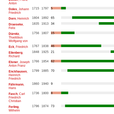
Anton
1715
1797
5
Doles
, Johann
Friedrich
1804
1892
65
Dorn
, Heinrich
1835
1913
34
Draeseke
,
Felix
1756
1807
15
Dürnitz
,
Thaddäus
Wolfgang von
1767
1838
46
Eck
, Friedrich
1848
1925
21
Eilenberg
,
Richard
1766
1854
62
Elsner
, Joseph
Anton Franz
1799
1885
70
Enckhausen
,
Heinrich
Friedrich
1860
1940
9
Fährmann
,
Hans
1736
1800
8
Fasch
, Carl
Friedrich
Christian
1796
1874
73
Ferling
,
Wilhelm