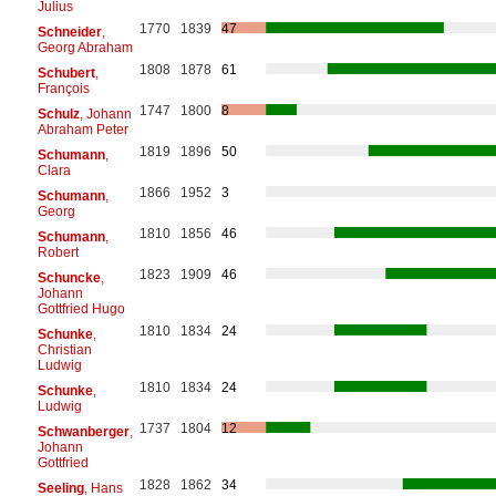
Julius
1770
1839
47
Schneider
,
Georg Abraham
1808
1878
61
Schubert
,
François
1747
1800
8
Schulz
, Johann
Abraham Peter
1819
1896
50
Schumann
,
Clara
1866
1952
3
Schumann
,
Georg
1810
1856
46
Schumann
,
Robert
1823
1909
46
Schuncke
,
Johann
Gottfried Hugo
1810
1834
24
Schunke
,
Christian
Ludwig
1810
1834
24
Schunke
,
Ludwig
1737
1804
12
Schwanberger
,
Johann
Gottfried
1828
1862
34
Seeling
, Hans