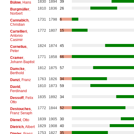
1830
1894
39
Bülow
, Hans
1810
1836
26
Burgmüller
,
Norbert
1731
1798
6
Cannabich
,
Christian
1772
1807
15
Cartellieri
,
Antonio
Casimir
1824
1874
45
Cornelius
,
Peter
1771
1858
66
Cramer
,
Johann Baptist
1812
1875
57
Damcke
,
Berthold
1763
1826
34
Danzi
, Franz
1810
1873
59
David
,
Ferdinand
1835
1892
34
Dessoff
, Felix
Otto
1772
1844
52
Destouches
,
Franz Seraph
1839
1905
30
Dienel
, Otto
1829
1908
40
Dietrich
, Albert
1753
1827
35
Dimler
, Franz