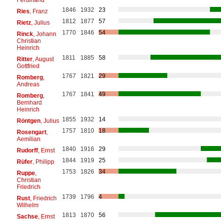
1846
1932
23
Ries
, Franz
1812
1877
57
Rietz
, Julius
1770
1846
54
Rinck
, Johann
Christian
Heinrich
1811
1885
58
Ritter
, August
Gottfried
1767
1821
29
Romberg
,
Andreas
1767
1841
49
Romberg
,
Bernhard
Heinrich
1855
1932
14
Röntgen
, Julius
1757
1810
18
Rosengart
,
Aemilian
1840
1916
29
Rudorff
, Ernst
1844
1919
25
Rüfer
, Philipp
1753
1826
34
Ruppe
,
Christian
Friedrich
1739
1796
4
Rust
, Friedrich
Wilhelm
1813
1870
56
Sachse
, Ernst