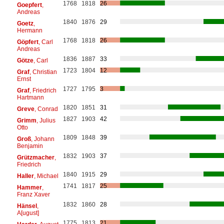
1768
1818
26
Goepfert
,
Andreas
1840
1876
29
Goetz
,
Hermann
1768
1818
26
Göpfert
, Carl
Andreas
1836
1887
33
Götze
, Carl
1723
1804
12
Graf
, Christian
Ernst
1727
1795
3
Graf
, Friedrich
Hartmann
1820
1851
31
Greve
, Conrad
1827
1903
42
Grimm
, Julius
Otto
1809
1848
39
Groß
, Johann
Benjamin
1832
1903
37
Grützmacher
,
Friedrich
1840
1915
29
Haller
, Michael
1741
1817
25
Hammer
,
Franz Xaver
1832
1860
28
Hänsel
,
A[ugust]
1775
1813
21