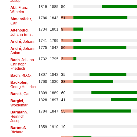
Joseph
1819
1885
50
Abt
, Franz
Wilhelm
1786
1843
51
Almenräder
,
Carl
1734
1801
9
Altenburg
,
Johann Ernst
1741
1799
7
André
, Johann
1775
1842
50
André
, Johann
Anton
1732
1795
3
Bach
, Johann
Christoph
Friedrich
1807
1842
35
Bach
, P.D.Q.
1768
1830
38
Backofen
,
Georg Heinrich
1809
1889
60
Banck
, Carl
1828
1897
41
Bargiel
,
Woldemar
1784
1847
55
Bärmann
,
Heinrich
Joseph
1859
1910
10
Bartmuß
,
Richard