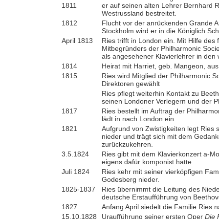
1811
er auf seinen alten Lehrer Bernhard
Westrussland bestreitet.
1812
Flucht vor der anrückenden Grande 
Stockholm wird er in die Königlich
April 1813
Ries trifft in London ein. Mit Hilfe d
Mitbegründers der Philharmonic Soci
als angesehener Klavierlehrer in den
1814
Heirat mit Harriet, geb. Mangeon, aus
1815
Ries wird Mitglied der Philharmonic S
Direktoren gewählt
Ries pflegt weiterhin Kontakt zu Beet
seinen Londoner Verlegern und der Ph
1817
Ries bestellt im Auftrag der Philharm
lädt in nach London ein.
1821
Aufgrund von Zwistigkeiten legt Ries 
nieder und trägt sich mit dem Gedank
zurückzukehren.
3.5.1824
Ries gibt mit dem Klavierkonzert a-Mo
eigens dafür komponist hatte.
Juli 1824
Ries kehr mit seiner vierköpfigen Fami
Godesberg nieder.
1825-1837
Ries übernimmt die Leitung des Niede
deutsche Erstaufführung von Beetho
1827
Anfang April siedelt die Familie Ries
15.10.1828
Uraufführung seiner ersten Oper
Die 