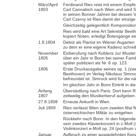
März/April
Ferdinand Ries reist mit einem Emp
1803
Carl Cannabich nach Wien und wird 
in seinen Bonner Jahren bei dessen 
Carl Czerny ist Ries damit der einzig
Gleichzeitig gelegentlich Komponsitio
Ries wird bald eine Art Sekretär Beet
kopiert Noten, erledigt Botengänge et
1.8.1804
Debüt als Pianist im Wiener Augarten 
zu dem er eine eigene Kadenz schreib
November
Einberufung nach Koblenz zur Musteru
1805
über ein Jahr in Bonn bei seiner Fami
später publiziert als Nr. 6 op. 123.
1806
Erste Druckausgabe seines op. 1 (zw
Beethoven) im Verlag Nikolaus Simroc
befreundet ist. Simrock wird für die 
Im gleichen Jahr in Bonn Eintritt in d
Anfang
Übersiedlung nach Paris. Dort kann R
1807
zeitweilig den Musikerberuf aufgeben.
27.8.1808
Erneute Ankunft in Wien.
Juli 1809
Ries verlässt Wien zum zweiten Mal f
österreichischen Militär zu entgehen
Rückkehr nach Bonn. In den folgenden
sein zweites Klavierkonzert in c-Moll (
Violinkonzert e-Moll op. 24 (posthum ve
Januar
Aufbruch zu einer ausgedehnten Konzer