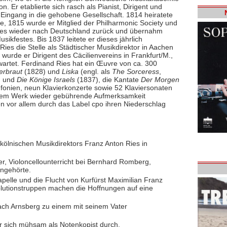
Er etablierte sich rasch als Pianist, Dirigent und
Eingang in die gehobene Gesellschaft. 1814 heiratete
lie, 1815 wurde er Mitglied der Philharmonic Society und
Ries wieder nach Deutschland zurück und übernahm
ikfestes. Bis 1837 leitete er dieses jährlich
ies die Stelle als Städtischer Musikdirektor in Aachen
wurde er Dirigent des Cäcilienvereins in Frankfurt/M.,
wartet. Ferdinand Ries hat ein Œuvre von ca. 300
erbraut
(1828) und
Liska
(engl. als
The Sorceress
,
) und
Die Könige Israels
(1837), die Kantate
Der Morgen
nfonien, neun Klavierkonzerte sowie 52 Klaviersonaten
inem Werk wieder gebührende Aufmerksamkeit
n vor allem durch das Label cpo ihren Niederschlag
kölnischen Musikdirektors Franz Anton Ries in
ter, Violoncellounterricht bei Bernhard Romberg,
angehörte.
pelle und die Flucht von Kurfürst Maximilian Franz
lutionstruppen machen die Hoffnungen auf eine
ch Arnsberg zu einem mit seinem Vater
 sich mühsam als Notenkopist durch.