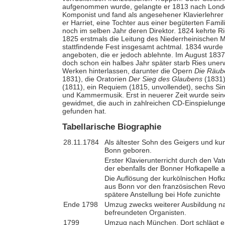
aufgenommen wurde, gelangte er 1813 nach London. 
Komponist und fand als angesehener Klavierlehrer 
er Harriet, eine Tochter aus einer begüterten Fami
noch im selben Jahr deren Direktor. 1824 kehrte 
1825 erstmals die Leitung des Niederrheinischen Mus
stattfindende Fest insgesamt achtmal. 1834 wurde R
angeboten, die er jedoch ablehnte. Im August 1837 
doch schon ein halbes Jahr später starb Ries uner
Werken hinterlassen, darunter die Opern
Die Räub
1831), die Oratorien
Der Sieg des Glaubens
(1831
(1811), ein Requiem (1815, unvollendet), sechs Si
und Kammermusik. Erst in neuerer Zeit wurde se
gewidmet, die auch in zahlreichen CD-Einspielunge
gefunden hat.
Tabellarische Biographie
28.11.1784
Als ältester Sohn des Geigers und kur
Bonn geboren.
Erster Klavierunterricht durch den Va
der ebenfalls der Bonner Hofkapelle 
Die Auflösung der kurkölnischen Hofka
aus Bonn vor den französischen Revo
spätere Anstellung bei Hofe zunichte
Ende 1798
Umzug zwecks weiterer Ausbildung na
befreundeten Organisten.
1799
Umzug nach München. Dort schlägt er