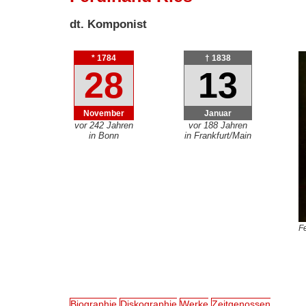
dt. Komponist
* 1784
† 1838
28
13
November
Januar
vor 242 Jahren
vor 188 Jahren
in Bonn
in Frankfurt/Main
Fe
Biographie
Diskographie
Werke
Zeitgenossen