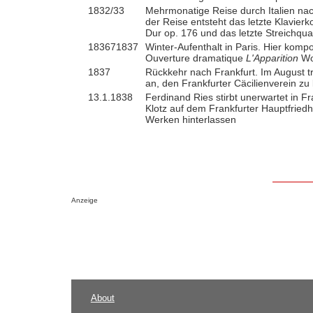
1832/33
Mehrmonatige Reise durch Italien n
der Reise entsteht das letzte Klavierk
Dur op. 176 und das letzte Streichquar
183671837
Winter-Aufenthalt in Paris. Hier kompo
Ouverture dramatique
L'Apparition
Wo
1837
Rückkehr nach Frankfurt. Im August t
an, den Frankfurter Cäcilienverein zu 
13.1.1838
Ferdinand Ries stirbt unerwartet in Fr
Klotz auf dem Frankfurter Hauptfriedh
Werken hinterlassen
Anzeige
About