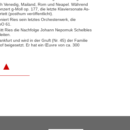
ach Venedig, Mailand, Rom und Neapel. Während
onzert g-Moll op. 177, die letzte Klaviersonate As-
tett (posthum veröffentlicht).
niert Ries sein letztes Orchesterwerk, die
O 61.
ritt Ries die Nachfolge Johann Nepomuk Schelbles
leiten.
ankfurt und wird in der Gruft (Nr. 45) der Familie
of beigesetzt. Er hat ein Œuvre von ca. 300
▲