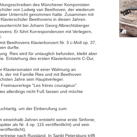
fehlungsschreiben des Münchener Komponisten
Schüler von Ludwig van Beethoven, der wiederum
Vater Unterricht genommen hatte. Zusammen mit
e Klavierschüler Beethovens in diesen Jahren.
nsunterricht bei Johann Georg Albrechtsberger.
hovens: Er führt Korrespondenzen mit Verlegern,
c.
mit Beethovens Klavierkonzert Nr. 3 c-Moll op. 37,
en durfte.
ng. Ries wird für untauglich befunden, bleibt aber
lie. Entstehung des ersten Klavierkonzerts C-Dur,
ei Klaviersonaten mit einer Widmung an
k, der mit Familie Ries und mit Beethoven
nächsten Jahre sein Hauptverleger.
ie Freimaurerloge "Les frères courageux".
ies allerdings nicht Fuß fassen und möchte
luchtartig, um der Einberufung zum
 eineinhalb Jahren entsteht seine erste Sinfonie,
später als Nr. 4 op. 115 veröffentlicht) und sein
röffentlicht).
treise nach Russland. In Sankt Petersburg trifft