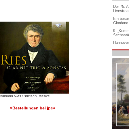
Der 75. 
Livestre
Ein beso
Giordano
9. „Komm
Sechsstä
Hannover
rdinand Ries / Brilliant Classics
»Bestellungen bei jpc«