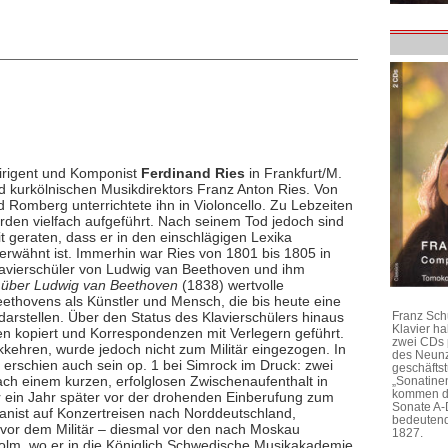
Dirigent und Komponist
Ferdinand Ries
in Frankfurt/M.
d kurkölnischen Musikdirektors Franz Anton Ries. Von
rd Romberg unterrichtete ihn in Violoncello. Zu Lebzeiten
en vielfach aufgeführt. Nach seinem Tod jedoch sind
t geraten, dass er in den einschlägigen Lexika
erwähnt ist. Immerhin war Ries von 1801 bis 1805 in
lavierschüler von Ludwig van Beethoven und ihm
 über Ludwig van Beethoven
(1838) wertvolle
Beethovens als Künstler und Mensch, die bis heute eine
arstellen. Über den Status des Klavierschülers hinaus
Franz Sch
Klavier h
en kopiert und Korrespondenzen mit Verlegern geführt.
zwei CDs 
ehren, wurde jedoch nicht zum Militär eingezogen. In
des Neunz
t erschien auch sein op. 1 bei Simrock im Druck: zwei
geschäftst
ch einem kurzen, erfolglosen Zwischenaufenthalt in
„Sonatine
kommen di
r ein Jahr später vor der drohenden Einberufung zum
Sonate A-
ianist auf Konzertreisen nach Norddeutschland,
bedeutend
 vor dem Militär – diesmal vor den nach Moskau
1827.
olm, wo er in die Königlich Schwedische Musikakademie