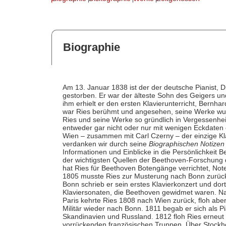
Biographie
Am 13. Januar 1838 ist der der deutsche Pianist, 
gestorben. Er war der älteste Sohn des Geigers un
ihm erhielt er den ersten Klavierunterricht, Bernha
war Ries berühmt und angesehen, seine Werke wurd
Ries und seine Werke so gründlich in Vergessenhei
entweder gar nicht oder nur mit wenigen Eckdaten 
Wien – zusammen mit Carl Czerny – der einzige K
verdanken wir durch seine
Biographischen Notizen
Informationen und Einblicke in die Persönlichkeit 
der wichtigsten Quellen der Beethoven-Forschung d
hat Ries für Beethoven Botengänge verrichtet, Not
1805 musste Ries zur Musterung nach Bonn zurückk
Bonn schrieb er sein erstes Klavierkonzert und dor
Klaviersonaten, die Beethoven gewidmet waren. Na
Paris kehrte Ries 1808 nach Wien zurück, floh abe
Militär wieder nach Bonn. 1811 begab er sich als P
Skandinavien und Russland. 1812 floh Ries erneut
vorrückenden französischen Truppen. Über Stockh