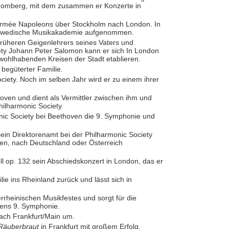
 Romberg, mit dem zusammen er Konzerte in
Armée Napoleons über Stockholm nach London. In
 Schwedische Musikakademie aufgenommen.
es früheren Geigenlehrers seines Vaters und
ety Johann Peter Salomon kann er sich In London
 wohlhabenden Kreisen der Stadt etablieren.
 begüterter Familie.
ociety. Noch im selben Jahr wird er zu einem ihrer
hoven und dient als Vermittler zwischen ihm und
ilharmonic Society.
onic Society bei Beethoven die 9. Symphonie und
sein Direktorenamt bei der Philharmonic Society
en, nach Deutschland oder Österreich
ll op. 132 sein Abschiedskonzert in London, das er
lie ins Rheinland zurück und lässt sich in
rrheinischen Musikfestes und sorgt für die
vens 9. Symphonie.
 nach Frankfurt/Main um.
Räuberbraut
in Frankfurt mit großem Erfolg.