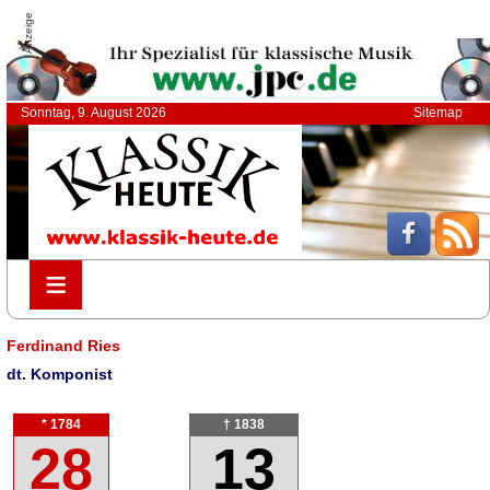
Anzeige
Sonntag, 9. August 2026
Sitemap
≡
≡
Ferdinand Ries
dt. Komponist
* 1784
† 1838
28
13