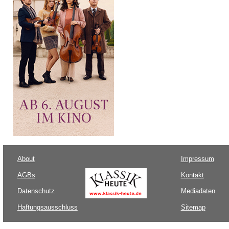
About
Impressum
AGBs
Kontakt
Datenschutz
Mediadaten
Haftungsausschluss
Sitemap