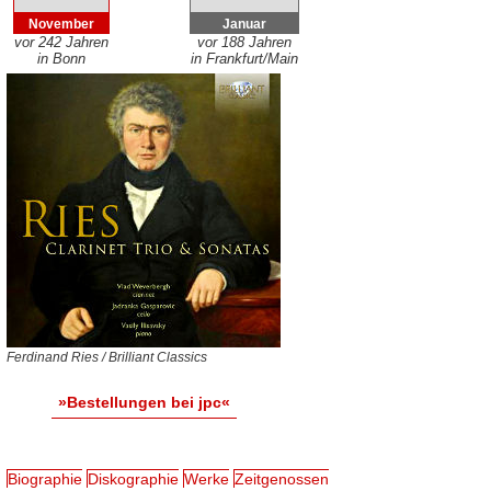
November
Januar
vor 242 Jahren
vor 188 Jahren
in Bonn
in Frankfurt/Main
Ferdinand Ries / Brilliant Classics
»Bestellungen bei jpc«
Biographie
Diskographie
Werke
Zeitgenossen