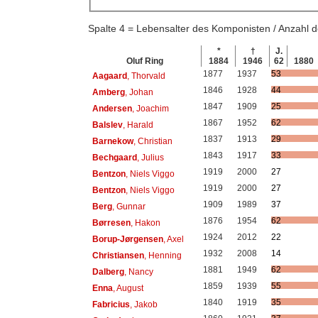
Spalte 4 = Lebensalter des Komponisten / Anzahl
*
†
J.
Oluf Ring
1884
1946
62
1880
1877
1937
53
Aagaard
, Thorvald
1846
1928
44
Amberg
, Johan
1847
1909
25
Andersen
, Joachim
1867
1952
62
Balslev
, Harald
1837
1913
29
Barnekow
, Christian
1843
1917
33
Bechgaard
, Julius
1919
2000
27
Bentzon
, Niels Viggo
1919
2000
27
Bentzon
, Niels Viggo
1909
1989
37
Berg
, Gunnar
1876
1954
62
Børresen
, Hakon
1924
2012
22
Borup-Jørgensen
, Axel
1932
2008
14
Christiansen
, Henning
1881
1949
62
Dalberg
, Nancy
1859
1939
55
Enna
, August
1840
1919
35
Fabricius
, Jakob