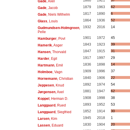
1860
1921
37
Gade
, Axel
1879
1963
62
Gade
, Jacob
1817
1890
6
Gade
, Niels Wilhelm
1864
1936
52
Glass
, Louis
1932
2016
14
Gudmundsen-Holmgreen
,
Pelle
1901
1972
45
Hamburger
, Povl
1843
1923
39
Hamerik
, Asger
1847
1915
31
Hansen
, Thorvald
1917
1997
29
Harder
, Egil
1836
1898
14
Hartmann
, Emil
1909
1996
37
Holmboe
, Vagn
1840
1906
22
Hornemann
, Christian
1892
1974
54
Jeppesen
, Knud
1881
1947
62
Jørgensen
, Axel
1908
1998
38
Koppel
, Herman D.
1893
1952
53
Langgaard
, Rued
1852
1914
30
Langgaard
, Siegfried
1945
2018
1
Larsen
, Kim
1830
1904
20
Lassen
, Eduard