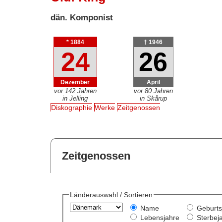
dän. Komponist
* 1884
† 1946
24
26
Dezember
April
vor 142 Jahren
vor 80 Jahren
in Jelling
in Skårup
Diskographie
Werke
Zeitgenossen
Zeitgenossen
Länderauswahl / Sortieren
Name
Geburts
Lebensjahre
Sterbej