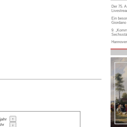
Der 75. 
Livestre
Ein beso
Giordano
9. „Komm
Sechsstä
Hannover
jahr
ahr