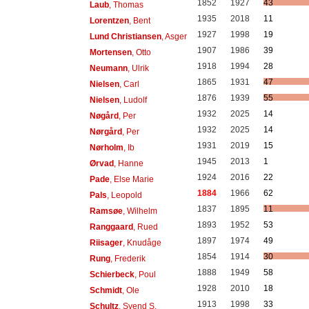
1852
1927
43
Laub
, Thomas
1935
2018
11
Lorentzen
, Bent
1927
1998
19
Lund Christiansen
, Asger
1907
1986
39
Mortensen
, Otto
1918
1994
28
Neumann
, Ulrik
1865
1931
47
Nielsen
, Carl
1876
1939
55
Nielsen
, Ludolf
1932
2025
14
Nøgård
, Per
1932
2025
14
Nørgård
, Per
1931
2019
15
Nørholm
, Ib
1945
2013
1
Ørvad
, Hanne
1924
2016
22
Pade
, Else Marie
1884
1966
62
Pals
, Leopold
1837
1895
11
Ramsøe
, Wilhelm
1893
1952
53
Ranggaard
, Rued
1897
1974
49
Riisager
, Knudåge
1854
1914
30
Rung
, Frederik
1888
1949
58
Schierbeck
, Poul
1928
2010
18
Schmidt
, Ole
1913
1998
33
Schultz
, Svend S.