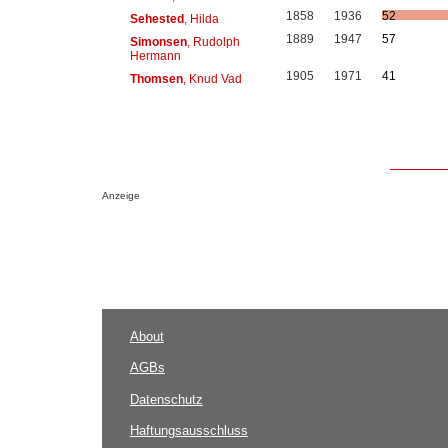
1858
1936
52
Sehested
, Hilda
1889
1947
57
Simonsen
, Rudolph
Hermann
1905
1971
41
Thomsen
, Knud Vad
Anzeige
About
AGBs
Datenschutz
Haftungsausschluss