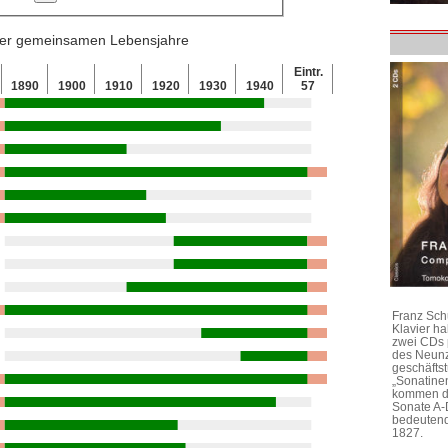
 der gemeinsamen Lebensjahre
Eintr.
1890
1900
1910
1920
1930
1940
57
Franz Sch
Klavier h
zwei CDs 
des Neunz
geschäftst
„Sonatine
kommen di
Sonate A-
bedeutend
1827.