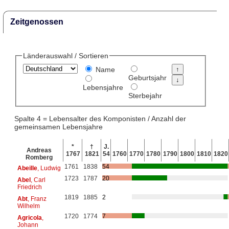
Zeitgenossen
Länderauswahl / Sortieren
Name
Geburtsjahr
Lebensjahre
Sterbejahr
Spalte 4 = Lebensalter des Komponisten / Anzahl der
gemeinsamen Lebensjahre
*
†
J.
Andreas
1767
1821
54
1760
1770
1780
1790
1800
1810
1820
Romberg
1761
1838
54
Abeille
, Ludwig
1723
1787
20
Abel
, Carl
Friedrich
1819
1885
2
Abt
, Franz
Wilhelm
1720
1774
7
Agricola
,
Johann