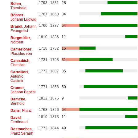
1793
1881
28
Böhm
,
Theobald
1787
1860
34
Böhner
,
Johann Ludwig
1760
1837
54
Brandl
, Johann
Evangelist
1810
1836
11
Burgmüller
,
Norbert
1718
1782
15
Camerloher
,
Placidus von
1731
1798
31
Cannabich
,
Christian
1772
1807
35
Cartellieri
,
Antonio
Casimir
1771
1858
50
Cramer
,
Johann Baptist
1812
1875
9
Damcke
,
Berthold
1763
1826
54
Danzi
, Franz
1810
1873
11
David
,
Ferdinand
1772
1844
49
Destouches
,
Franz Seraph