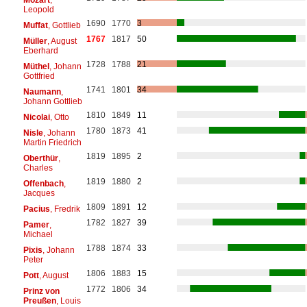
Leopold
1690
1770
3
Muffat
, Gottlieb
1767
1817
50
Müller
, August
Eberhard
1728
1788
21
Müthel
, Johann
Gottfried
1741
1801
34
Naumann
,
Johann Gottlieb
1810
1849
11
Nicolai
, Otto
1780
1873
41
Nisle
, Johann
Martin Friedrich
1819
1895
2
Oberthür
,
Charles
1819
1880
2
Offenbach
,
Jacques
1809
1891
12
Pacius
, Fredrik
1782
1827
39
Pamer
,
Michael
1788
1874
33
Pixis
, Johann
Peter
1806
1883
15
Pott
, August
1772
1806
34
Prinz von
Preußen
, Louis