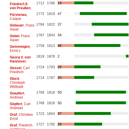
1712
1786
19
Friedrich II.
von Preußen
,
1772
1819
47
Fürstenau
,
Caspar
1784
1822
37
Gebauer
, Franz
Xaver
1787
1843
34
Gebel
, Franz
Xaver
1759
1813
46
Gemmingen
,
Ernst v.
1819
1878
2
Georg V. von
Hannover
,
1724
1793
26
Gessel
, Carl
Friedrich
1714
1787
20
Gluck
,
Christoph
Willibald
1768
1818
50
Goepfert
,
Andreas
1768
1818
50
Göpfert
, Carl
Andreas
1723
1804
37
Graf
, Christian
Ernst
1727
1795
28
Graf
, Friedrich