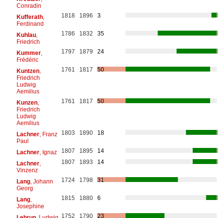
Conradin
1818
1896
3
Kufferath
,
Ferdinand
1786
1832
35
Kuhlau
,
Friedrich
1797
1879
24
Kummer
,
Frédéric
1761
1817
50
Kuntzen
,
Friedrich
Ludwig
Aemilius
1761
1817
50
Kunzen
,
Friedrich
Ludwig
Aemilius
1803
1890
18
Lachner
, Franz
Paul
1807
1895
14
Lachner
, Ignaz
1807
1893
14
Lachner
,
Vinzenz
1724
1798
31
Lang
, Johann
Georg
1815
1880
6
Lang
,
Josephine
1752
1790
23
Lebrun
, Ludwig