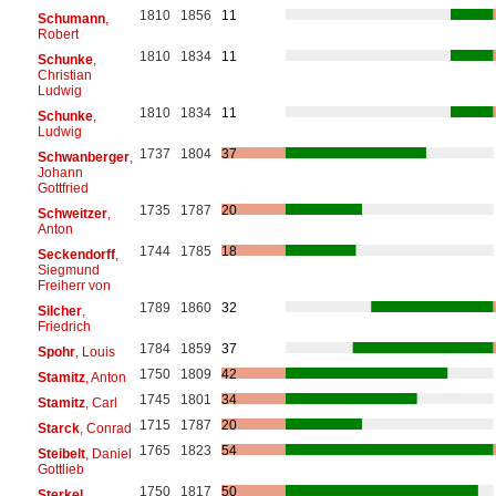
1810
1856
11
Schumann
,
Robert
1810
1834
11
Schunke
,
Christian
Ludwig
1810
1834
11
Schunke
,
Ludwig
1737
1804
37
Schwanberger
,
Johann
Gottfried
1735
1787
20
Schweitzer
,
Anton
1744
1785
18
Seckendorff
,
Siegmund
Freiherr von
1789
1860
32
Silcher
,
Friedrich
1784
1859
37
Spohr
, Louis
1750
1809
42
Stamitz
, Anton
1745
1801
34
Stamitz
, Carl
1715
1787
20
Starck
, Conrad
1765
1823
54
Steibelt
, Daniel
Gottlieb
1750
1817
50
Sterkel
,