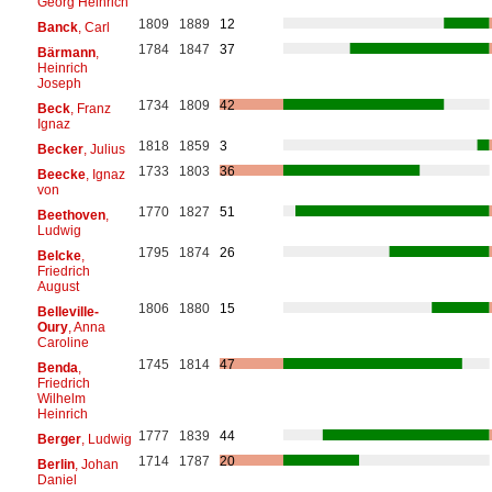
Georg Heinrich
1809
1889
12
Banck
, Carl
1784
1847
37
Bärmann
,
Heinrich
Joseph
1734
1809
42
Beck
, Franz
Ignaz
1818
1859
3
Becker
, Julius
1733
1803
36
Beecke
, Ignaz
von
1770
1827
51
Beethoven
,
Ludwig
1795
1874
26
Belcke
,
Friedrich
August
1806
1880
15
Belleville-
Oury
, Anna
Caroline
1745
1814
47
Benda
,
Friedrich
Wilhelm
Heinrich
1777
1839
44
Berger
, Ludwig
1714
1787
20
Berlin
, Johan
Daniel