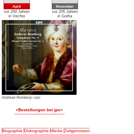
April
November
vor 259 Jahren
vor 205 Jahren
in Vechta
in Gotha
Andreas Romberg / cpo
»Bestellungen bei jpc«
Biographie
Diskographie
Werke
Zeitgenossen