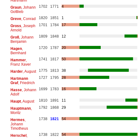
Hartmann
1702
1771
4
Graun
, Johann
Gottlieb
1820
1851
1
Greve
, Conrad
1701
1784
17
Gross
, Joseph
Arnold
1809
1848
12
Groß
, Johann
Benjamin
1720
1787
20
Hagen
,
Bernhard
1741
1817
50
Hammer
,
Franz Xaver
1775
1813
38
Harder
, August
1727
1795
28
Hartmann
Graf
, Friedrich
1699
1783
16
Hasse
, Johann
Adolf
1810
1891
11
Haupt
, August
1792
1868
29
Hauptmann
,
Moritz
1738
1821
54
Hermes
,
Johann
Timotheus
1738
1822
54
Herschel
,