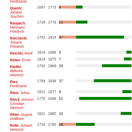
Ferdinand
1697
1773
6
Quantz
,
Johann
Joachim
1728
1778
11
Raupach
,
Hermann
Friedrich
1752
1814
47
Reichardt
,
Johann
Friedrich
1816
1896
5
Reichel
, Adolf
1814
1875
7
Reiter
, Ernst
1792
1869
29
Rieffel
,
Wilhelm
Heinrich
1784
1838
37
Ries
,
Ferdinand
1812
1877
9
Rietz
, Julius
1770
1846
51
Rinck
, Johann
Christian
Heinrich
1811
1885
10
Ritter
, August
Gottfried
1716
1785
18
Rolle
, Johann
Heinrich