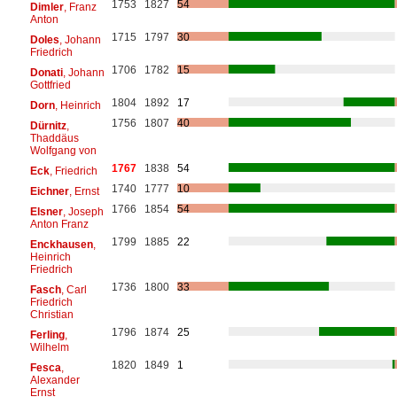
1753
1827
54
Dimler
, Franz
Anton
1715
1797
30
Doles
, Johann
Friedrich
1706
1782
15
Donati
, Johann
Gottfried
1804
1892
17
Dorn
, Heinrich
1756
1807
40
Dürnitz
,
Thaddäus
Wolfgang von
1767
1838
54
Eck
, Friedrich
1740
1777
10
Eichner
, Ernst
1766
1854
54
Elsner
, Joseph
Anton Franz
1799
1885
22
Enckhausen
,
Heinrich
Friedrich
1736
1800
33
Fasch
, Carl
Friedrich
Christian
1796
1874
25
Ferling
,
Wilhelm
1820
1849
1
Fesca
,
Alexander
Ernst