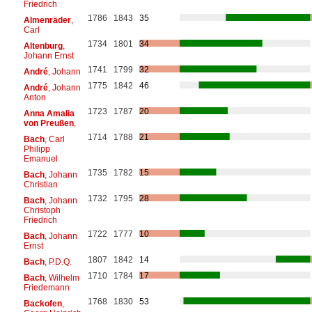
Friedrich
1786
1843
35
Almenräder
,
Carl
1734
1801
34
Altenburg
,
Johann Ernst
1741
1799
32
André
, Johann
1775
1842
46
André
, Johann
Anton
1723
1787
20
Anna Amalia
von Preußen
,
1714
1788
21
Bach
, Carl
Philipp
Emanuel
1735
1782
15
Bach
, Johann
Christian
1732
1795
28
Bach
, Johann
Christoph
Friedrich
1722
1777
10
Bach
, Johann
Ernst
1807
1842
14
Bach
, P.D.Q.
1710
1784
17
Bach
, Wilhelm
Friedemann
1768
1830
53
Backofen
,