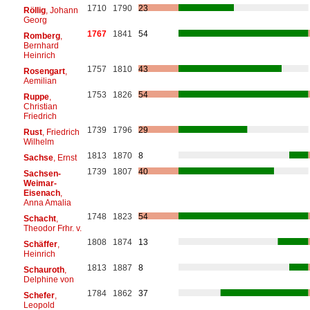
1710
1790
23
Röllig
, Johann
Georg
1767
1841
54
Romberg
,
Bernhard
Heinrich
1757
1810
43
Rosengart
,
Aemilian
1753
1826
54
Ruppe
,
Christian
Friedrich
1739
1796
29
Rust
, Friedrich
Wilhelm
1813
1870
8
Sachse
, Ernst
1739
1807
40
Sachsen-
Weimar-
Eisenach
,
Anna Amalia
1748
1823
54
Schacht
,
Theodor Frhr. v.
1808
1874
13
Schäffer
,
Heinrich
1813
1887
8
Schauroth
,
Delphine von
1784
1862
37
Schefer
,
Leopold