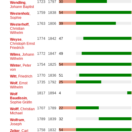
1723
1797
30
Wendling
,
Johann Baptist
1759
1838
54
Westenholz
,
Sophie
1763
1806
39
Westerhoff
,
Christian
Wilhelm
1774
1842
47
Weyse
,
Christoph Ernst
Friedrich
1772
1847
49
Wilms
, Johann
Wilhelm
1754
1825
54
Winter
, Peter
von
1770
1836
51
Witt
, Friedrich
1735
1792
25
Wolf
, Ernst
Wilhelm
1817
1894
4
Wolf
Baudissin
,
Sophie Gräfin
1707
1789
22
Wolff
, Christian
Michael
1789
1839
32
Wolfram
,
Joseph
1758
1832
54
Zelter
, Carl