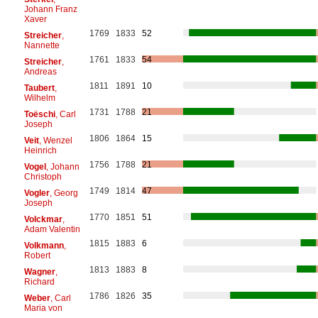
Johann Franz
Xaver
1769
1833
52
Streicher
,
Nannette
1761
1833
54
Streicher
,
Andreas
1811
1891
10
Taubert
,
Wilhelm
1731
1788
21
Toëschi
, Carl
Joseph
1806
1864
15
Veit
, Wenzel
Heinrich
1756
1788
21
Vogel
, Johann
Christoph
1749
1814
47
Vogler
, Georg
Joseph
1770
1851
51
Volckmar
,
Adam Valentin
1815
1883
6
Volkmann
,
Robert
1813
1883
8
Wagner
,
Richard
1786
1826
35
Weber
, Carl
Maria von