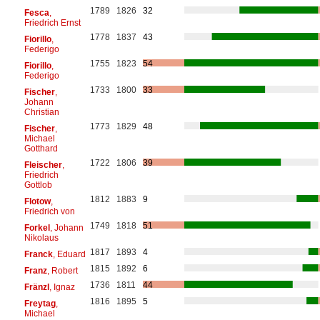
1789
1826
32
Fesca
,
Friedrich Ernst
1778
1837
43
Fiorillo
,
Federigo
1755
1823
54
Fiorillo
,
Federigo
1733
1800
33
Fischer
,
Johann
Christian
1773
1829
48
Fischer
,
Michael
Gotthard
1722
1806
39
Fleischer
,
Friedrich
Gottlob
1812
1883
9
Flotow
,
Friedrich von
1749
1818
51
Forkel
, Johann
Nikolaus
1817
1893
4
Franck
, Eduard
1815
1892
6
Franz
, Robert
1736
1811
44
Fränzl
, Ignaz
1816
1895
5
Freytag
,
Michael