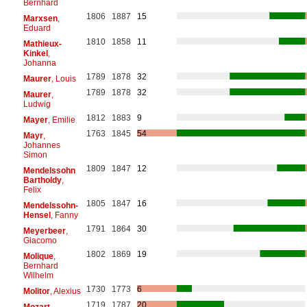
Bernhard
1806
1887
15
Marxsen
,
Eduard
1810
1858
11
Mathieux-
Kinkel
,
Johanna
1789
1878
32
Maurer
, Louis
1789
1878
32
Maurer
,
Ludwig
1812
1883
9
Mayer
, Emilie
1763
1845
54
Mayr
,
Johannes
Simon
1809
1847
12
Mendelssohn
Bartholdy
,
Felix
1805
1847
16
Mendelssohn-
Hensel
, Fanny
1791
1864
30
Meyerbeer
,
Giacomo
1802
1869
19
Molique
,
Bernhard
Wilhelm
1730
1773
6
Molitor
, Alexius
1719
1787
20
Mozart
,