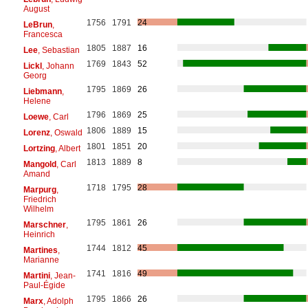
August
1756
1791
24
LeBrun
,
Francesca
1805
1887
16
Lee
, Sebastian
1769
1843
52
Lickl
, Johann
Georg
1795
1869
26
Liebmann
,
Helene
1796
1869
25
Loewe
, Carl
1806
1889
15
Lorenz
, Oswald
1801
1851
20
Lortzing
, Albert
1813
1889
8
Mangold
, Carl
Amand
1718
1795
28
Marpurg
,
Friedrich
Wilhelm
1795
1861
26
Marschner
,
Heinrich
1744
1812
45
Martines
,
Marianne
1741
1816
49
Martini
, Jean-
Paul-Égide
1795
1866
26
Marx
, Adolph