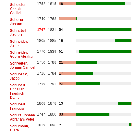
1752
1815
48
Scheidler
,
Christin
Gottlieb
1740
1768
1
Scherer
,
Johann
1767
1831
54
Schnabel
,
Joseph
1805
1885
16
Schneider
,
Julius
1770
1839
51
Schneider
,
Georg Abraham
1750
1788
21
Schroeter
,
Johann Samuel
1726
1784
17
Schuback
,
Jacob
1739
1791
24
Schubart
,
Christian
Friedrich
Daniel
1808
1878
13
Schubert
,
François
1747
1800
33
Schulz
, Johann
Abraham Peter
1819
1896
2
Schumann
,
Clara