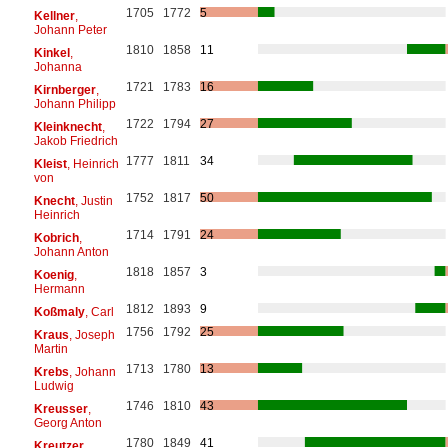
1705
1772
5
Kellner
,
Johann Peter
1810
1858
11
Kinkel
,
Johanna
1721
1783
16
Kirnberger
,
Johann Philipp
1722
1794
27
Kleinknecht
,
Jakob Friedrich
1777
1811
34
Kleist
, Heinrich
von
1752
1817
50
Knecht
, Justin
Heinrich
1714
1791
24
Kobrich
,
Johann Anton
1818
1857
3
Koenig
,
Hermann
1812
1893
9
Koßmaly
, Carl
1756
1792
25
Kraus
, Joseph
Martin
1713
1780
13
Krebs
, Johann
Ludwig
1746
1810
43
Kreusser
,
Georg Anton
1780
1849
41
Kreutzer
,