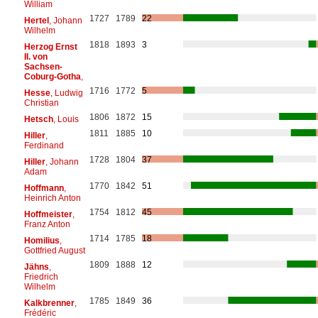
William
1727
1789
22
Hertel
, Johann
Wilhelm
1818
1893
3
Herzog Ernst
II. von
Sachsen-
Coburg-Gotha
,
1716
1772
5
Hesse
, Ludwig
Christian
1806
1872
15
Hetsch
, Louis
1811
1885
10
Hiller
,
Ferdinand
1728
1804
37
Hiller
, Johann
Adam
1770
1842
51
Hoffmann
,
Heinrich Anton
1754
1812
45
Hoffmeister
,
Franz Anton
1714
1785
18
Homilius
,
Gottfried August
1809
1888
12
Jähns
,
Friedrich
Wilhelm
1785
1849
36
Kalkbrenner
,
Frédéric