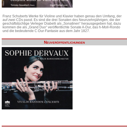
Franz Schuberts Werke für Violine und Klavier haben genau den Umfang, der
auf zwei CDs passt. Es sind die drei Sonaten des Neunzehnjährigen, die der
geschäftstüchtige Verleger Diabelli als „Sonatinen“ herausgegeben hat, dazu
kommen die als „Grand Duo“ veröffentlichte Sonate A-Dur, das h-Moll-Rondo
und die bedeutende C-Dur-Fantasie aus dem Jahr 1827.
Neuveröffentlichungen