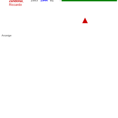
1883
1944
61
Zandonai
,
Riccardo
▲
Anzeige