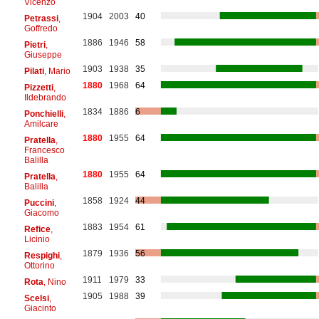
Vicenzo
1904
2003
40
Petrassi
,
Goffredo
1886
1946
58
Pietri
,
Giuseppe
1903
1938
35
Pilati
, Mario
1880
1968
64
Pizzetti
,
Ildebrando
1834
1886
6
Ponchielli
,
Amilcare
1880
1955
64
Pratella
,
Francesco
Balilla
1880
1955
64
Pratella
,
Balilla
1858
1924
44
Puccini
,
Giacomo
1883
1954
61
Refice
,
Licinio
1879
1936
56
Respighi
,
Ottorino
1911
1979
33
Rota
, Nino
1905
1988
39
Scelsi
,
Giacinto