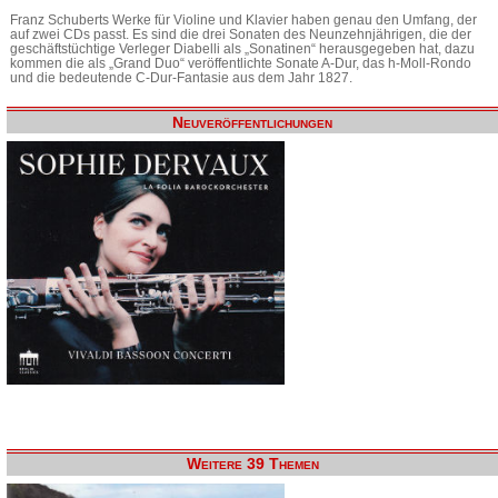
Franz Schuberts Werke für Violine und Klavier haben genau den Umfang, der
auf zwei CDs passt. Es sind die drei Sonaten des Neunzehnjährigen, die der
geschäftstüchtige Verleger Diabelli als „Sonatinen“ herausgegeben hat, dazu
kommen die als „Grand Duo“ veröffentlichte Sonate A-Dur, das h-Moll-Rondo
und die bedeutende C-Dur-Fantasie aus dem Jahr 1827.
Neuveröffentlichungen
Weitere 39 Themen