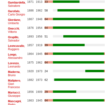
1871
1913
33
Gambardella
,
Salvatore
1886
1962
58
Garofalo
,
Carlo Giorgio
1867
1948
64
Giordano
,
Umberto
1876
1954
64
Gnecchi
,
Vittorio
1893
1956
51
Grupillo
,
Salvador
1857
1919
39
Leoncavallo
,
Ruggero
1864
1945
64
Longo
,
Alessandro
1875
1962
64
Lorenzo
,
Leonardo
1920
1973
24
Maderna
,
Bruno
1882
1973
62
Malipiero
,
Gian
Franceso
1856
1909
29
Martucci
,
Giuseppe
1863
1945
64
Mascagni
,
Pietro