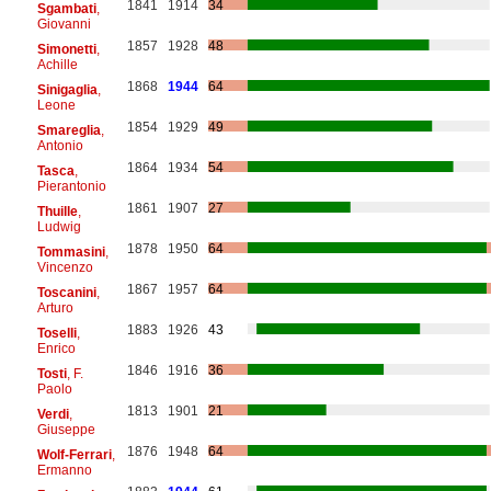
1841
1914
34
Sgambati
,
Giovanni
1857
1928
48
Simonetti
,
Achille
1868
1944
64
Sinigaglia
,
Leone
1854
1929
49
Smareglia
,
Antonio
1864
1934
54
Tasca
,
Pierantonio
1861
1907
27
Thuille
,
Ludwig
1878
1950
64
Tommasini
,
Vincenzo
1867
1957
64
Toscanini
,
Arturo
1883
1926
43
Toselli
,
Enrico
1846
1916
36
Tosti
, F.
Paolo
1813
1901
21
Verdi
,
Giuseppe
1876
1948
64
Wolf-Ferrari
,
Ermanno