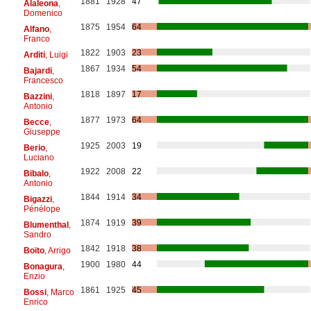
1881
1928
47
Alaleona
,
Domenico
1875
1954
64
Alfano
,
Franco
1822
1903
23
Arditi
, Luigi
1867
1934
54
Bajardi
,
Francesco
1818
1897
17
Bazzini
,
Antonio
1877
1973
64
Becce
,
Giuseppe
1925
2003
19
Berio
,
Luciano
1922
2008
22
Bibalo
,
Antonio
1844
1914
34
Bigazzi
,
Pénélope
1874
1919
39
Blumenthal
,
Sandro
1842
1918
38
Boïto
, Arrigo
1900
1980
44
Bonagura
,
Enzio
1861
1925
45
Bossi
, Marco
Enrico