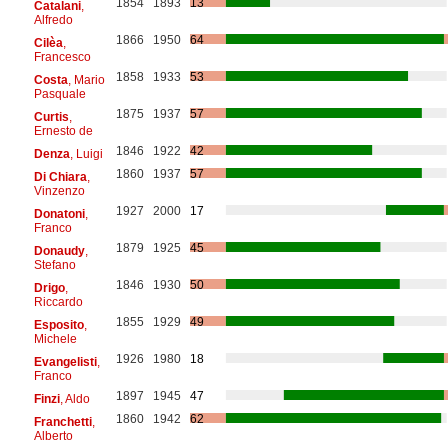
1854
1893
13
Catalani
,
Alfredo
1866
1950
64
Cilèa
,
Francesco
1858
1933
53
Costa
, Mario
Pasquale
1875
1937
57
Curtis
,
Ernesto de
1846
1922
42
Denza
, Luigi
1860
1937
57
Di Chiara
,
Vinzenzo
1927
2000
17
Donatoni
,
Franco
1879
1925
45
Donaudy
,
Stefano
1846
1930
50
Drigo
,
Riccardo
1855
1929
49
Esposito
,
Michele
1926
1980
18
Evangelisti
,
Franco
1897
1945
47
Finzi
, Aldo
1860
1942
62
Franchetti
,
Alberto