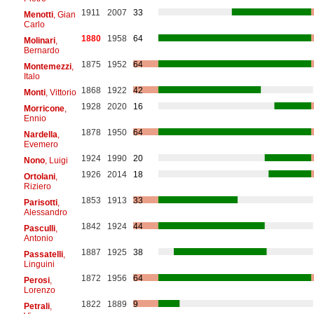
1911
2007
33
Menotti
, Gian
Carlo
1880
1958
64
Molinari
,
Bernardo
1875
1952
64
Montemezzi
,
Italo
1868
1922
42
Monti
, Vittorio
1928
2020
16
Morricone
,
Ennio
1878
1950
64
Nardella
,
Evemero
1924
1990
20
Nono
, Luigi
1926
2014
18
Ortolani
,
Riziero
1853
1913
33
Parisotti
,
Alessandro
1842
1924
44
Pasculli
,
Antonio
1887
1925
38
Passatelli
,
Linguini
1872
1956
64
Perosi
,
Lorenzo
1822
1889
9
Petrali
,