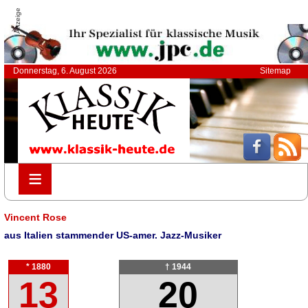
Anzeige
Donnerstag, 6. August 2026
Sitemap
≡
≡
Vincent Rose
aus Italien stammender US-amer. Jazz-Musiker
* 1880
† 1944
13
20