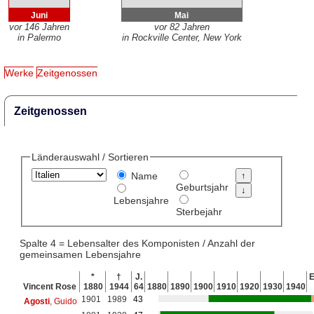
Juni
Mai
vor 146 Jahren
vor 82 Jahren
in Palermo
in Rockville Center, New York
Werke
Zeitgenossen
Zeitgenossen
Länderauswahl / Sortieren
Name
Geburtsjahr
Lebensjahre
Sterbejahr
Spalte 4 = Lebensalter des Komponisten / Anzahl der
gemeinsamen Lebensjahre
*
†
J.
E
Vincent Rose
1880
1944
64
1880
1890
1900
1910
1920
1930
1940
1901
1989
43
Agosti
, Guido