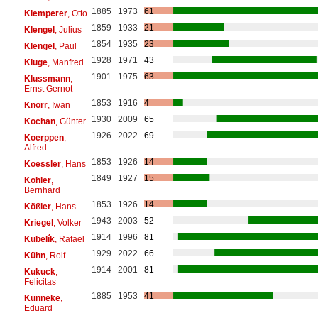
1885
1973
61
Klemperer
, Otto
1859
1933
21
Klengel
, Julius
1854
1935
23
Klengel
, Paul
1928
1971
43
Kluge
, Manfred
1901
1975
63
Klussmann
,
Ernst Gernot
1853
1916
4
Knorr
, Iwan
1930
2009
65
Kochan
, Günter
1926
2022
69
Koerppen
,
Alfred
1853
1926
14
Koessler
, Hans
1849
1927
15
Köhler
,
Bernhard
1853
1926
14
Kößler
, Hans
1943
2003
52
Kriegel
, Volker
1914
1996
81
Kubelík
, Rafael
1929
2022
66
Kühn
, Rolf
1914
2001
81
Kukuck
,
Felicitas
1885
1953
41
Künneke
,
Eduard