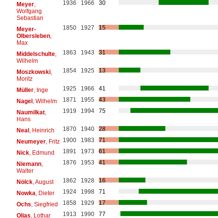
1936
1966
30
Meyer
,
Wolfgang
Sebastian
1850
1927
15
Meyer-
Olbersleben
,
Max
1863
1943
31
Middelschulte
,
Wilhelm
1854
1925
13
Moszkowski
,
Moritz
1925
1966
41
Müller
, Inge
1871
1955
43
Nagel
, Wilhelm
1919
1994
75
Naumilkat
,
Hans
1870
1940
28
Neal
, Heinrich
1900
1983
71
Neumeyer
, Fritz
1891
1973
61
Nick
, Edmund
1876
1953
41
Niemann
,
Walter
1862
1928
16
Nölck
, August
1924
1998
71
Nowka
, Dieter
1858
1929
17
Ochs
, Siegfried
1913
1990
77
Olias
, Lothar