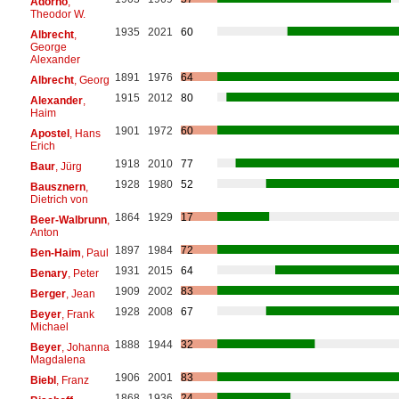
Adorno
,
Theodor W.
1935
2021
60
Albrecht
,
George
Alexander
1891
1976
64
Albrecht
, Georg
1915
2012
80
Alexander
,
Haim
1901
1972
60
Apostel
, Hans
Erich
1918
2010
77
Baur
, Jürg
1928
1980
52
Bausznern
,
Dietrich von
1864
1929
17
Beer-Walbrunn
,
Anton
1897
1984
72
Ben-Haim
, Paul
1931
2015
64
Benary
, Peter
1909
2002
83
Berger
, Jean
1928
2008
67
Beyer
, Frank
Michael
1888
1944
32
Beyer
, Johanna
Magdalena
1906
2001
83
Biebl
, Franz
1868
1936
24