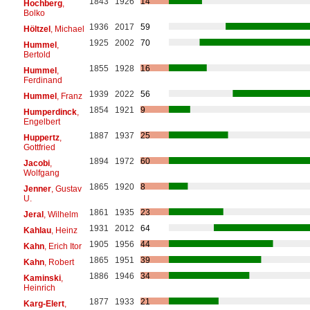
1843
1926
14
Hochberg
,
Bolko
1936
2017
59
Höltzel
, Michael
1925
2002
70
Hummel
,
Bertold
1855
1928
16
Hummel
,
Ferdinand
1939
2022
56
Hummel
, Franz
1854
1921
9
Humperdinck
,
Engelbert
1887
1937
25
Huppertz
,
Gottfried
1894
1972
60
Jacobi
,
Wolfgang
1865
1920
8
Jenner
, Gustav
U.
1861
1935
23
Jeral
, Wilhelm
1931
2012
64
Kahlau
, Heinz
1905
1956
44
Kahn
, Erich Itor
1865
1951
39
Kahn
, Robert
1886
1946
34
Kaminski
,
Heinrich
1877
1933
21
Karg-Elert
,