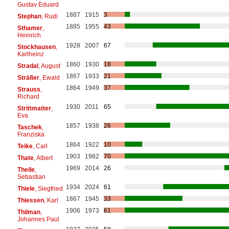
Gustav Eduard
1887
1915
3
Stephan
, Rudi
1885
1955
43
Sthamer
,
Heinrich
1928
2007
67
Stockhausen
,
Karlheinz
1860
1930
18
Stradal
, August
1867
1933
21
Sträßer
, Ewald
1864
1949
37
Strauss
,
Richard
1930
2011
65
Strittmatter
,
Eva
1857
1938
26
Taschek
,
Franziska
1864
1922
10
Teike
, Carl
1903
1982
70
Thate
, Albert
1969
2014
26
Theile
,
Sebastian
1934
2024
61
Thiele
, Siegfried
1867
1945
33
Thiessen
, Karl
1906
1973
61
Thilman
,
Johannes Paul