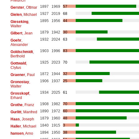
Friedrich
1897
1969
57
Gerster
, Ottmar
1927
2019
68
Gielen
, Michael
1895
1956
44
Gieseking
,
Walter
1879
1942
30
Gilbert
, Jean
1932
2024
63
Goehr
,
Alexander
1903
1996
83
Goldschmidt
,
Berthold
1925
2023
70
Gottwald
,
Clytus
1872
1944
32
Graener
, Paul
1906
1937
25
Gronostay
,
Walter
1934
2025
61
Grosskopf
,
Erhard
1908
1982
70
Grothe
, Franz
1890
1972
60
Gurlitt
, Manfred
1879
1960
48
Haas
, Joseph
1840
1915
3
Haller
, Michael
1894
1950
38
hansen
, Arno