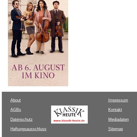
About
Impressum
AGBs
Kontakt
Datenschutz
Mediadaten
Haftungsausschluss
Sitemap