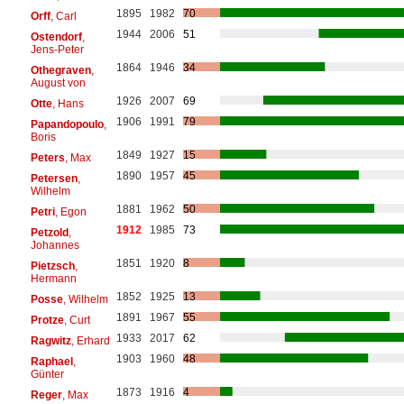
1895
1982
70
Orff
, Carl
1944
2006
51
Ostendorf
,
Jens-Peter
1864
1946
34
Othegraven
,
August von
1926
2007
69
Otte
, Hans
1906
1991
79
Papandopoulo
,
Boris
1849
1927
15
Peters
, Max
1890
1957
45
Petersen
,
Wilhelm
1881
1962
50
Petri
, Egon
1912
1985
73
Petzold
,
Johannes
1851
1920
8
Pietzsch
,
Hermann
1852
1925
13
Posse
, Wilhelm
1891
1967
55
Protze
, Curt
1933
2017
62
Ragwitz
, Erhard
1903
1960
48
Raphael
,
Günter
1873
1916
4
Reger
, Max