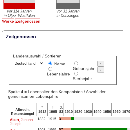
vor 114 Jahren
vor 31 Jahren
in Olpe, Westfalen
in Denzlingen
Werke
Zeitgenossen
Zeitgenossen
Länderauswahl / Sortieren
Name
Geburtsjahr
Lebensjahre
Sterbejahr
Spalte 4 = Lebensalter des Komponisten / Anzahl der
gemeinsamen Lebensjahre
*
†
J.
Albrecht
1912
1995
83
1910
1920
1930
1940
1950
1960
197
Rosenstengel
1832
1915
3
Abert
, Johann
Joseph
1903
1969
57