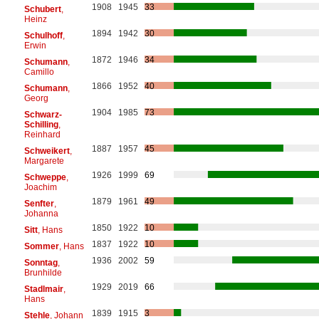
1908
1945
33
Schubert
,
Heinz
1894
1942
30
Schulhoff
,
Erwin
1872
1946
34
Schumann
,
Camillo
1866
1952
40
Schumann
,
Georg
1904
1985
73
Schwarz-
Schilling
,
Reinhard
1887
1957
45
Schweikert
,
Margarete
1926
1999
69
Schweppe
,
Joachim
1879
1961
49
Senfter
,
Johanna
1850
1922
10
Sitt
, Hans
1837
1922
10
Sommer
, Hans
1936
2002
59
Sonntag
,
Brunhilde
1929
2019
66
Stadlmair
,
Hans
1839
1915
3
Stehle
, Johann