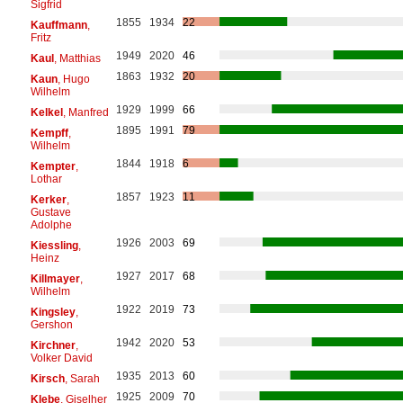
Sigfrid
1855
1934
22
Kauffmann
,
Fritz
1949
2020
46
Kaul
, Matthias
1863
1932
20
Kaun
, Hugo
Wilhelm
1929
1999
66
Kelkel
, Manfred
1895
1991
79
Kempff
,
Wilhelm
1844
1918
6
Kempter
,
Lothar
1857
1923
11
Kerker
,
Gustave
Adolphe
1926
2003
69
Kiessling
,
Heinz
1927
2017
68
Killmayer
,
Wilhelm
1922
2019
73
Kingsley
,
Gershon
1942
2020
53
Kirchner
,
Volker David
1935
2013
60
Kirsch
, Sarah
1925
2009
70
Klebe
, Giselher