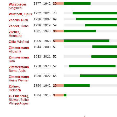
1877
1942
30
Würzburger
,
Siegfried
1922
2021
73
Wüsthoff
, Klaus
1926
2007
69
Zechlin
, Ruth
1936
2019
59
Zender
, Hans
1881
1948
36
Zilcher
,
Hermann
1905
1963
51
Zillig
, Winfried
1944
2009
51
Zimmermann
,
Aljoscha
1943
2021
52
Zimmermann
,
Udo
1918
1970
52
Zimmermann
,
Bernd-Alois
1930
2022
65
Zimmermann
,
Heinz Werner
1854
1941
29
Zöllner
,
Heinrich
1884
1915
3
zu Eulenburg
,
Sigwart Botho
Philipp August