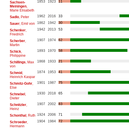
1853
1923
11
Sachsen-
Meiningen
,
Marie Elisabeth
1962
2016
33
Sadlo
, Peter
1862
1942
30
Sauer
, Emil von
1942
2013
53
Schenker
,
Friedrich
1907
1974
62
Scherber
,
Martin
1893
1970
58
Schick
,
Philippine
1868
1933
21
Schillings
, Max
von
1874
1953
41
Schmid
,
Heinrich Kaspar
1901
1987
75
Schmitz-Gohr
,
Else
1930
2018
65
Schnebel
,
Dieter
1907
2002
83
Schnitzler
,
Heinz
1924
2006
71
Schonthal
, Ruth
1904
1984
72
Schroeder
,
Hermann