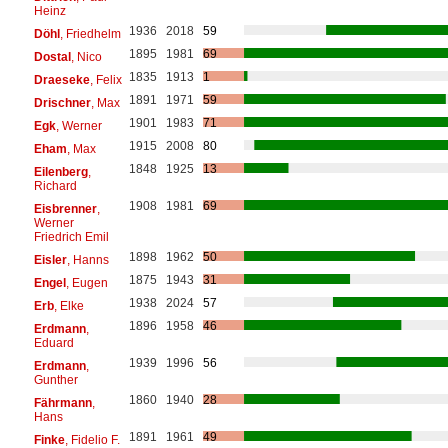
Heinz
1936
2018
59
Döhl
, Friedhelm
1895
1981
69
Dostal
, Nico
1835
1913
1
Draeseke
, Felix
1891
1971
59
Drischner
, Max
1901
1983
71
Egk
, Werner
1915
2008
80
Eham
, Max
1848
1925
13
Eilenberg
,
Richard
1908
1981
69
Eisbrenner
,
Werner
Friedrich Emil
1898
1962
50
Eisler
, Hanns
1875
1943
31
Engel
, Eugen
1938
2024
57
Erb
, Elke
1896
1958
46
Erdmann
,
Eduard
1939
1996
56
Erdmann
,
Gunther
1860
1940
28
Fährmann
,
Hans
1891
1961
49
Finke
, Fidelio F.