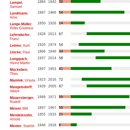
1884
1942
30
Lampel
,
Samuel
1887
1966
54
Landmann
,
Arno
1850
1926
14
Lange-Müller
,
Peter Erasmus
1928
2013
67
Lehrndorfer
,
Franz
1920
1974
54
Leimer
, Kurt
1866
1946
34
Lincke
, Paul
1937
2014
58
Longquich
,
Heinz Martin
1897
1953
41
Mackeben
,
Theo
1923
2016
72
Mamlok
, Ursula
1928
2005
67
Mangelsdorff
,
Albert
1889
1971
59
Mauersberger
,
Rudolf
1897
1967
55
Meisel
, Will
1855
1933
21
Mendelssohn
,
Arnold
1846
1918
6
Menter
, Sophie