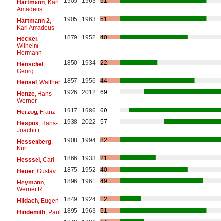
1905
1963
51
Hartmann
, Karl
Amadeus
1905
1963
51
Hartmann 2
,
Karl Amadeus
1879
1952
40
Heckel
,
Wilhelm
Hermann
1850
1934
22
Henschel
,
Georg
1857
1956
44
Hensel
, Walther
1926
2012
69
Henze
, Hans
Werner
1917
1986
69
Herzog
, Franz
1938
2022
57
Hespos
, Hans-
Joachim
1908
1994
82
Hessenberg
,
Kurt
1866
1933
21
Hesssel
, Carl
1875
1952
40
Heuer
, Gustav
1896
1961
49
Heymann
,
Werner R.
1849
1924
12
Hildach
, Eugen
1895
1963
51
Hindemith
, Paul