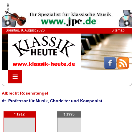
Anzeige
Sonntag, 9. August 2026
Sitemap
≡
≡
Albrecht Rosenstengel
dt. Professor für Musik, Chorleiter und Komponist
* 1912
† 1995