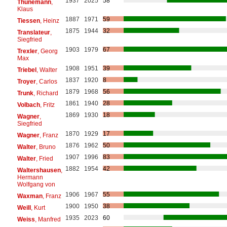
1937
2025
58
Thunemann
,
Klaus
1887
1971
59
Tiessen
, Heinz
1875
1944
32
Translateur
,
Siegfried
1903
1979
67
Trexler
, Georg
Max
1908
1951
39
Triebel
, Walter
1837
1920
8
Troyer
, Carlos
1879
1968
56
Trunk
, Richard
1861
1940
28
Volbach
, Fritz
1869
1930
18
Wagner
,
Siegfried
1870
1929
17
Wagner
, Franz
1876
1962
50
Walter
, Bruno
1907
1996
83
Walter
, Fried
1882
1954
42
Waltershausen
,
Hermann
Wolfgang von
1906
1967
55
Waxman
, Franz
1900
1950
38
Weill
, Kurt
1935
2023
60
Weiss
, Manfred