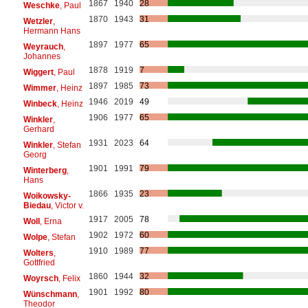
1867
1940
28
Weschke
, Paul
1870
1943
31
Wetzler
,
Hermann Hans
1897
1977
65
Weyrauch
,
Johannes
1878
1919
7
Wiggert
, Paul
1897
1985
73
Wimmer
, Heinz
1946
2019
49
Winbeck
, Heinz
1906
1977
65
Winkler
,
Gerhard
1931
2023
64
Winkler
, Stefan
Georg
1901
1991
79
Winterberg
,
Hans
1866
1935
23
Woikowsky-
Biedau
, Victor v.
1917
2005
78
Woll
, Erna
1902
1972
60
Wolpe
, Stefan
1910
1989
77
Wolters
,
Gottfried
1860
1944
32
Woyrsch
, Felix
1901
1992
80
Wünschmann
,
Theodor