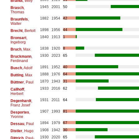
Brandt
, Willy
1945
2001
50
Brasch
,
Thomas
1882
1954
42
Braunfels
,
Walter
1898
1956
44
Brecht
, Bertolt
1840
1913
1
Bronsart
,
Ingeborg
1838
1920
8
Bruch
, Max
1930
2023
65
Bruckmann
,
Ferdinand
1891
1952
40
Busch
, Adolf
1888
1976
64
Butting
, Max
1870
1943
31
Büttner
, Paul
1933
2016
62
Callhoff
,
Herbert
1931
2011
64
Degenhardt
,
Franz Josef
1907
1993
81
Desportes
,
Yvonne
1894
1979
67
Dessau
, Paul
1908
1942
30
Distler
, Hugo
1930
2020
65
Dittrich
, Paul-