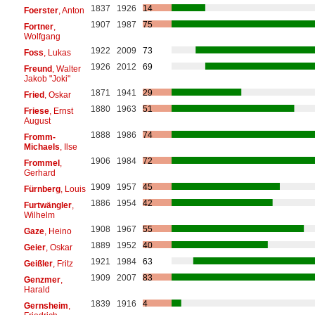
1837
1926
14
Foerster
, Anton
1907
1987
75
Fortner
,
Wolfgang
1922
2009
73
Foss
, Lukas
1926
2012
69
Freund
, Walter
Jakob "Joki"
1871
1941
29
Fried
, Oskar
1880
1963
51
Friese
, Ernst
August
1888
1986
74
Fromm-
Michaels
, Ilse
1906
1984
72
Frommel
,
Gerhard
1909
1957
45
Fürnberg
, Louis
1886
1954
42
Furtwängler
,
Wilhelm
1908
1967
55
Gaze
, Heino
1889
1952
40
Geier
, Oskar
1921
1984
63
Geißler
, Fritz
1909
2007
83
Genzmer
,
Harald
1839
1916
4
Gernsheim
,