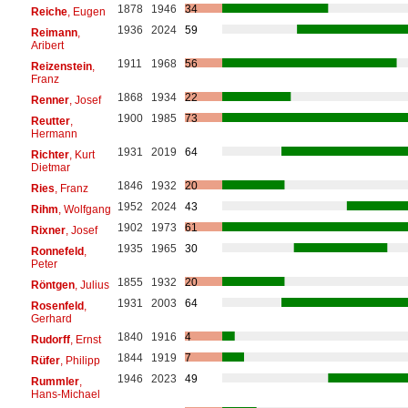
1878
1946
34
Reiche
, Eugen
1936
2024
59
Reimann
,
Aribert
1911
1968
56
Reizenstein
,
Franz
1868
1934
22
Renner
, Josef
1900
1985
73
Reutter
,
Hermann
1931
2019
64
Richter
, Kurt
Dietmar
1846
1932
20
Ries
, Franz
1952
2024
43
Rihm
, Wolfgang
1902
1973
61
Rixner
, Josef
1935
1965
30
Ronnefeld
,
Peter
1855
1932
20
Röntgen
, Julius
1931
2003
64
Rosenfeld
,
Gerhard
1840
1916
4
Rudorff
, Ernst
1844
1919
7
Rüfer
, Philipp
1946
2023
49
Rummler
,
Hans-Michael