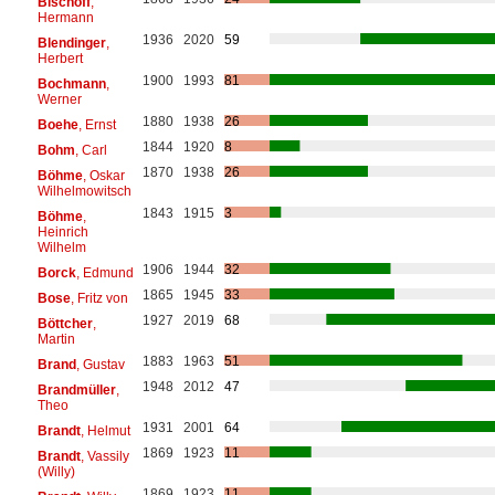
Bischoff
,
Hermann
1936
2020
59
Blendinger
,
Herbert
1900
1993
81
Bochmann
,
Werner
1880
1938
26
Boehe
, Ernst
1844
1920
8
Bohm
, Carl
1870
1938
26
Böhme
, Oskar
Wilhelmowitsch
1843
1915
3
Böhme
,
Heinrich
Wilhelm
1906
1944
32
Borck
, Edmund
1865
1945
33
Bose
, Fritz von
1927
2019
68
Böttcher
,
Martin
1883
1963
51
Brand
, Gustav
1948
2012
47
Brandmüller
,
Theo
1931
2001
64
Brandt
, Helmut
1869
1923
11
Brandt
, Vassily
(Willy)
1869
1923
11