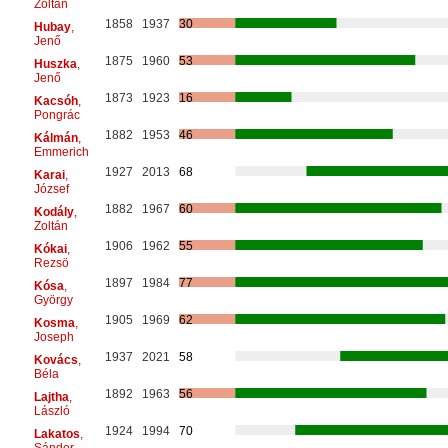
Zoltán
1858
1937
30
Hubay
,
Jenő
1875
1960
53
Huszka
,
Jenő
1873
1923
16
Kacsóh
,
Pongrác
1882
1953
46
Kálmán
,
Emmerich
1927
2013
68
Karai
,
József
1882
1967
60
Kodály
,
Zoltán
1906
1962
55
Kókai
,
Rezsö
1897
1984
77
Kósa
,
György
1905
1969
62
Kosma
,
Joseph
1937
2021
58
Kovács
,
Béla
1892
1963
56
Lajtha
,
László
1924
1994
70
Lakatos
,
Sándor