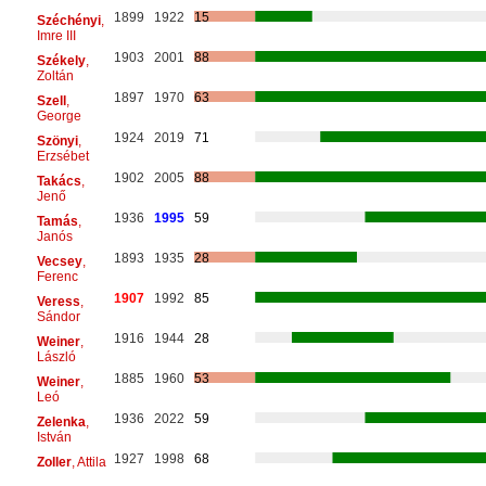
1899
1922
15
Széchényi
,
Imre III
1903
2001
88
Székely
,
Zoltán
1897
1970
63
Szell
,
George
1924
2019
71
Szönyi
,
Erzsébet
1902
2005
88
Takács
,
Jenő
1936
1995
59
Tamás
,
Janós
1893
1935
28
Vecsey
,
Ferenc
1907
1992
85
Veress
,
Sándor
1916
1944
28
Weiner
,
László
1885
1960
53
Weiner
,
Leó
1936
2022
59
Zelenka
,
István
1927
1998
68
Zoller
, Attila