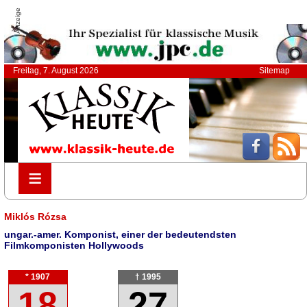
Anzeige
Freitag, 7. August 2026
Sitemap
≡
≡
Miklós Rózsa
ungar.-amer. Komponist, einer der bedeutendsten
Filmkomponisten Hollywoods
* 1907
† 1995
18
27