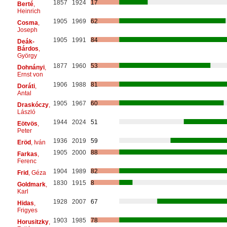
1857
1924
17
Berté
,
Heinrich
1905
1969
62
Cosma
,
Joseph
1905
1991
84
Deák-
Bárdos
,
György
1877
1960
53
Dohnányi
,
Ernst von
1906
1988
81
Doráti
,
Antal
1905
1967
60
Draskóczy
,
László
1944
2024
51
Eötvös
,
Peter
1936
2019
59
Eröd
, Iván
1905
2000
88
Farkas
,
Ferenc
1904
1989
82
Frid
, Géza
1830
1915
8
Goldmark
,
Karl
1928
2007
67
Hidas
,
Frigyes
1903
1985
78
Horusitzky
,