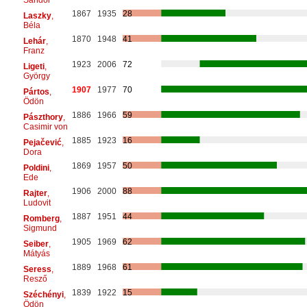
1867
1935
28
Laszky
,
Béla
1870
1948
41
Lehár
,
Franz
1923
2006
72
Ligeti
,
György
1907
1977
70
Pártos
,
Ödön
1886
1966
59
Pászthory
,
Casimir von
1885
1923
16
Pejačević
,
Dora
1869
1957
50
Poldini
,
Ede
1906
2000
88
Rajter
,
Ludovit
1887
1951
44
Romberg
,
Sigmund
1905
1969
62
Seiber
,
Mátyás
1889
1968
61
Seress
,
Resző
1839
1922
15
Széchényi
,
Ödön