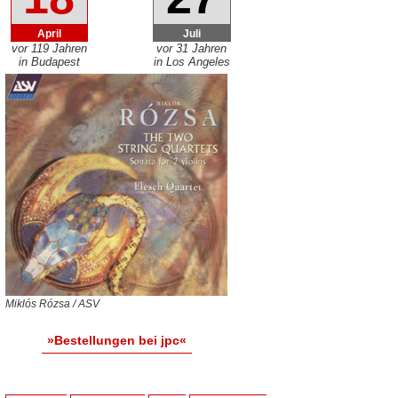
April
Juli
vor 119 Jahren
vor 31 Jahren
in Budapest
in Los Angeles
Miklós Rózsa / ASV
»Bestellungen bei jpc«