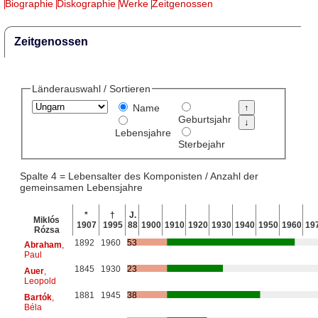
Biographie
Diskographie
Werke
Zeitgenossen
Zeitgenossen
Länderauswahl / Sortieren
Name
Geburtsjahr
Lebensjahre
Sterbejahr
Spalte 4 = Lebensalter des Komponisten / Anzahl der
gemeinsamen Lebensjahre
*
†
J.
Miklós
1907
1995
88
1900
1910
1920
1930
1940
1950
1960
19
Rózsa
1892
1960
53
Abraham
,
Paul
1845
1930
23
Auer
,
Leopold
1881
1945
38
Bartók
,
Béla