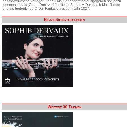
geschäftstüchtige Verleger Diabelli als „Sonatinen“ herausgegeben hat, dazu
kommen die als „Grand Duo“ veröffentlichte Sonate A-Dur, das h-Moll-Rondo
und die bedeutende C-Dur-Fantasie aus dem Jahr 1827.
Neuveröffentlichungen
Weitere 39 Themen