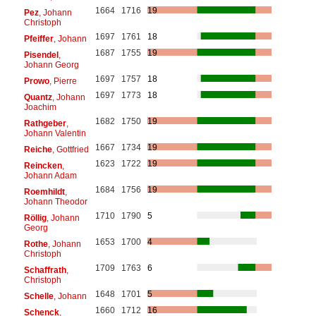
1664
1716
19
Pez
, Johann
Christoph
1697
1761
18
Pfeiffer
, Johann
1687
1755
19
Pisendel
,
Johann Georg
1697
1757
18
Prowo
, Pierre
1697
1773
18
Quantz
, Johann
Joachim
1682
1750
19
Rathgeber
,
Johann Valentin
1667
1734
19
Reiche
, Gottfried
1623
1722
19
Reincken
,
Johann Adam
1684
1756
19
Roemhildt
,
Johann Theodor
1710
1790
5
Röllig
, Johann
Georg
1653
1700
4
Rothe
, Johann
Christoph
1709
1763
6
Schaffrath
,
Christoph
1648
1701
5
Schelle
, Johann
1660
1712
16
Schenck
,