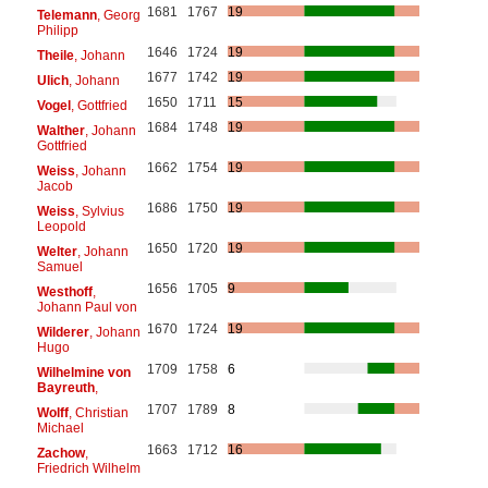
1681
1767
19
Telemann
, Georg
Philipp
1646
1724
19
Theile
, Johann
1677
1742
19
Ulich
, Johann
1650
1711
15
Vogel
, Gottfried
1684
1748
19
Walther
, Johann
Gottfried
1662
1754
19
Weiss
, Johann
Jacob
1686
1750
19
Weiss
, Sylvius
Leopold
1650
1720
19
Welter
, Johann
Samuel
1656
1705
9
Westhoff
,
Johann Paul von
1670
1724
19
Wilderer
, Johann
Hugo
1709
1758
6
Wilhelmine von
Bayreuth
,
1707
1789
8
Wolff
, Christian
Michael
1663
1712
16
Zachow
,
Friedrich Wilhelm