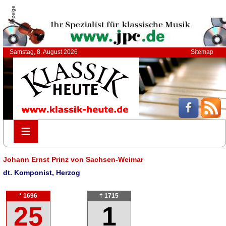
Anzeige
Samstag, 8. August 2026
Sitemap
≡
≡
Johann Ernst Prinz von Sachsen-Weimar
dt. Komponist, Herzog
* 1696
† 1715
25
1