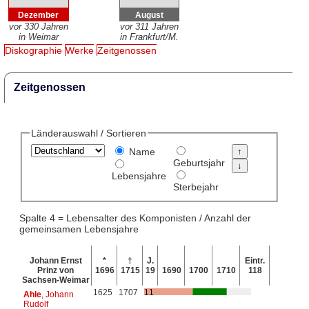
Dezember
August
vor 330 Jahren
vor 311 Jahren
in Weimar
in Frankfurt/M.
Diskographie
Werke
Zeitgenossen
Zeitgenossen
Länderauswahl / Sortieren
Name
Geburtsjahr
Lebensjahre
Sterbejahr
Spalte 4 = Lebensalter des Komponisten / Anzahl der
gemeinsamen Lebensjahre
Johann Ernst
*
†
J.
Eintr.
Prinz von
1696
1715
19
1690
1700
1710
118
Sachsen-Weimar
1625
1707
11
Ahle
, Johann
Rudolf