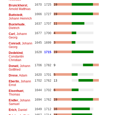
1670
1725
19
Brunckhorst
,
Arnold Matthias
1666
1727
19
Buttstedt
,
Johann Heinrich
1637
1707
11
Buxtehude
,
Dietrich
1677
1700
4
Carl
, Johann
Georg
1645
1699
3
Conradi
, Johann
Georg
1628
1715
19
Dedekind
,
Constantin
Christian
1706
1782
9
Donati
, Johann
Gottfried
1620
1701
5
Drese
, Adam
1702
1762
13
Eberlin
, Johann
Ernst
1644
1702
6
Eisenhuet
,
Thomas
1694
1762
19
Endler
, Johann
Samuel
1649
1712
16
Erich
, Daniel
1657
1714
18