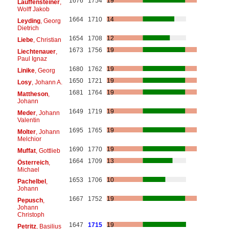
1676
1754
19
Lauffensteiner
,
Wolff Jakob
1664
1710
14
Leyding
, Georg
Dietrich
1654
1708
12
Liebe
, Christian
1673
1756
19
Liechtenauer
,
Paul Ignaz
1680
1762
19
Linike
, Georg
1650
1721
19
Losy
, Johann A.
1681
1764
19
Mattheson
,
Johann
1649
1719
19
Meder
, Johann
Valentin
1695
1765
19
Molter
, Johann
Melchior
1690
1770
19
Muffat
, Gottlieb
1664
1709
13
Österreich
,
Michael
1653
1706
10
Pachelbel
,
Johann
1667
1752
19
Pepusch
,
Johann
Christoph
1647
1715
19
Petritz
, Basilius