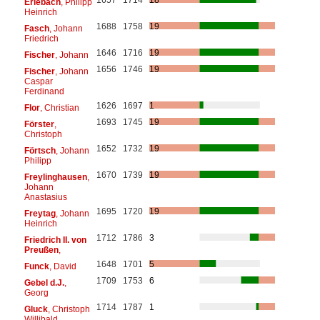
Erlebach
, Philipp
Heinrich
1688
1758
19
Fasch
, Johann
Friedrich
1646
1716
19
Fischer
, Johann
1656
1746
19
Fischer
, Johann
Caspar
Ferdinand
1626
1697
1
Flor
, Christian
1693
1745
19
Förster
,
Christoph
1652
1732
19
Förtsch
, Johann
Philipp
1670
1739
19
Freylinghausen
,
Johann
Anastasius
1695
1720
19
Freytag
, Johann
Heinrich
1712
1786
3
Friedrich II. von
Preußen
,
1648
1701
5
Funck
, David
1709
1753
6
Gebel d.J.
,
Georg
1714
1787
1
Gluck
, Christoph
Willibald