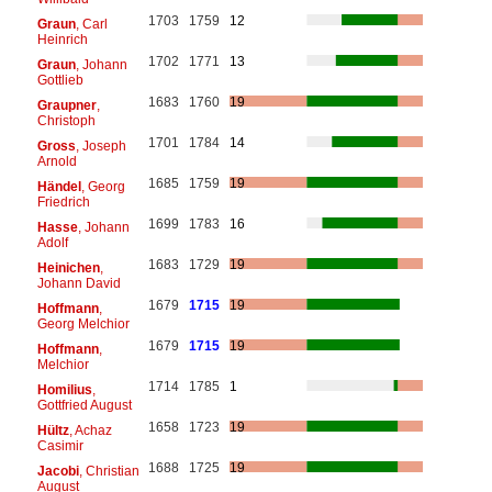
1703
1759
12
Graun
, Carl
Heinrich
1702
1771
13
Graun
, Johann
Gottlieb
1683
1760
19
Graupner
,
Christoph
1701
1784
14
Gross
, Joseph
Arnold
1685
1759
19
Händel
, Georg
Friedrich
1699
1783
16
Hasse
, Johann
Adolf
1683
1729
19
Heinichen
,
Johann David
1679
1715
19
Hoffmann
,
Georg Melchior
1679
1715
19
Hoffmann
,
Melchior
1714
1785
1
Homilius
,
Gottfried August
1658
1723
19
Hültz
, Achaz
Casimir
1688
1725
19
Jacobi
, Christian
August