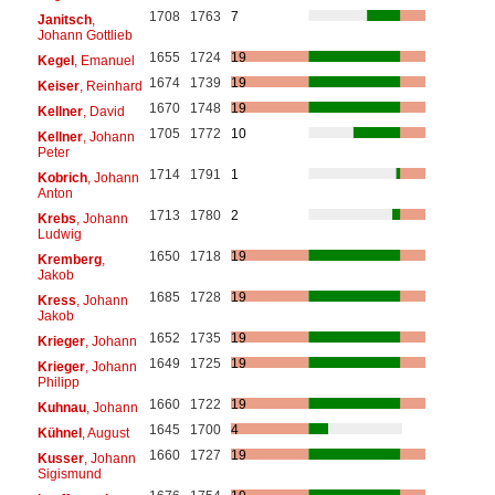
1708
1763
7
Janitsch
,
Johann Gottlieb
1655
1724
19
Kegel
, Emanuel
1674
1739
19
Keiser
, Reinhard
1670
1748
19
Kellner
, David
1705
1772
10
Kellner
, Johann
Peter
1714
1791
1
Kobrich
, Johann
Anton
1713
1780
2
Krebs
, Johann
Ludwig
1650
1718
19
Kremberg
,
Jakob
1685
1728
19
Kress
, Johann
Jakob
1652
1735
19
Krieger
, Johann
1649
1725
19
Krieger
, Johann
Philipp
1660
1722
19
Kuhnau
, Johann
1645
1700
4
Kühnel
, August
1660
1727
19
Kusser
, Johann
Sigismund