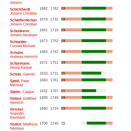
Johann
1682
1762
19
Schickhardt
,
Johann Christian
1679
1732
19
Schiefferdecker
,
Johann Christian
1661
1719
19
Schmikerer
,
Johann Abraham
1673
1752
19
Schneider
,
Conrad Michael
1683
1742
19
Schulze
,
Andreas Heinrich
1672
1751
19
Schürmann
,
Georg Kaspar
1633
1711
15
Schütz
, Gabriel
1683
1761
19
Spieß
, Pater
Meinrad
1632
1707
11
Stieler
, Caspar
1690
1749
19
Stölzel
, Gottfried
Heinrich
1680
1719
19
Stricker
,
Augustin
Reinhard
1700
1740
15
Stulick
, Mattheus
Nikolaus