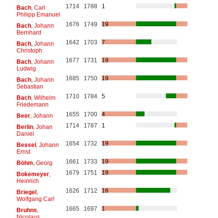
1714
1788
1
Bach
, Carl
Philipp Emanuel
1676
1749
19
Bach
, Johann
Bernhard
1642
1703
7
Bach
, Johann
Christoph
1677
1731
19
Bach
, Johann
Ludwig
1685
1750
19
Bach
, Johann
Sebastian
1710
1784
5
Bach
, Wilhelm
Friedemann
1655
1700
4
Beer
, Johann
1714
1787
1
Berlin
, Johan
Daniel
1654
1732
19
Bessel
, Johann
Ernst
1661
1733
19
Böhm
, Georg
1679
1751
19
Bokemeyer
,
Heinrich
1626
1712
16
Briegel
,
Wolfgang Carl
1665
1697
1
Bruhns
,
Nicolaus