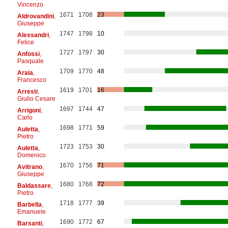
Vincenzo
1671
1708
23
Aldrovandini
,
Giuseppe
1747
1798
10
Alessandri
,
Felice
1727
1797
30
Anfossi
,
Pasquale
1709
1770
48
Araia
,
Francesco
1619
1701
16
Arresti
,
Giulio Cesare
1697
1744
47
Arrigoni
,
Carlo
1698
1771
59
Auletta
,
Pietro
1723
1753
30
Auletta
,
Domenico
1670
1756
71
Avitrano
,
Giuseppe
1680
1768
72
Baldassare
,
Pietro
1718
1777
39
Barbella
,
Emanuele
1690
1772
67
Barsanti
,