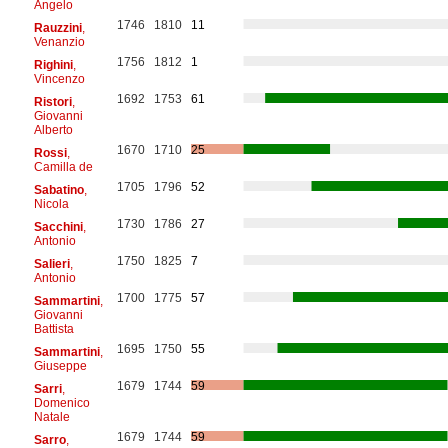
Angelo
1746
1810
11
Rauzzini
,
Venanzio
1756
1812
1
Righini
,
Vincenzo
1692
1753
61
Ristori
,
Giovanni
Alberto
1670
1710
25
Rossi
,
Camilla de
1705
1796
52
Sabatino
,
Nicola
1730
1786
27
Sacchini
,
Antonio
1750
1825
7
Salieri
,
Antonio
1700
1775
57
Sammartini
,
Giovanni
Battista
1695
1750
55
Sammartini
,
Giuseppe
1679
1744
59
Sarri
,
Domenico
Natale
1679
1744
59
Sarro
,