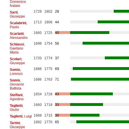
Domenico
Natale
1729
1802
28
Sarti
,
Giuseppe
1713
1806
44
Scalabrini
,
Paolo
1660
1725
40
Scarlatti
,
Alessandro
1698
1754
56
Schiassi
,
Gaetano
Maria
1720
1774
37
Scolari
,
Giuseppe
1688
1775
69
Somis
,
Lorenzo
1686
1763
71
Somis
,
Giovanni
Battista
1654
1728
43
Steffani
,
Agostino
1660
1718
33
Taglietti
,
Giulio
1668
1715
30
Taglietti
, Luigi
1692
1770
65
Tartini
,
Giuseppe