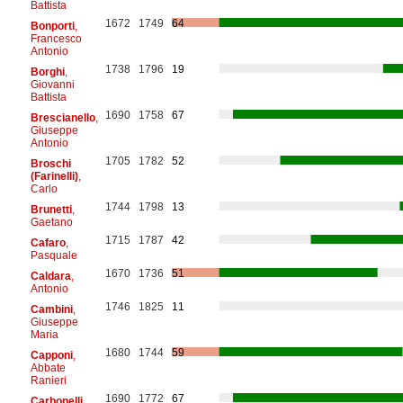
Battista
1672
1749
64
Bonporti
,
Francesco
Antonio
1738
1796
19
Borghi
,
Giovanni
Battista
1690
1758
67
Brescianello
,
Giuseppe
Antonio
1705
1782
52
Broschi
(Farinelli)
,
Carlo
1744
1798
13
Brunetti
,
Gaetano
1715
1787
42
Cafaro
,
Pasquale
1670
1736
51
Caldara
,
Antonio
1746
1825
11
Cambini
,
Giuseppe
Maria
1680
1744
59
Capponi
,
Abbate
Ranieri
1690
1772
67
Carbonelli
,