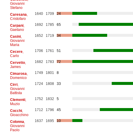
Giovanni
Stefano
1640
1709
24
Caresana
,
Cristofaro
1692
1785
65
Carpani
,
Gaetano
1652
1719
34
Casini
,
Giovanni
Maria
1706
1761
51
Cecere
,
Carlo
1682
1783
72
Cervetto
,
James
1749
1801
8
Cimarosa
,
Domenico
1724
1808
33
Cirri
,
Giovanni
Battista
1752
1832
5
Clementi
,
Muzio
1712
1796
45
Cocchi
,
Gioacchino
1637
1695
10
Colonna
,
Giovanni
Paolo