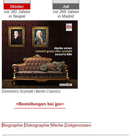
Oktober
Juli
vor 341 Jahren
vor 269 Jahren
in Neapel
in Madrid
Domenico Scarlatti / Berlin Classics
»Bestellungen bei jpc«
Biographie
Diskographie
Werke
Zeitgenossen