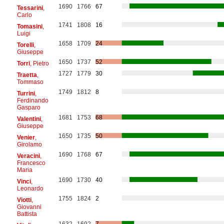
1690
1766
67
Tessarini
,
Carlo
1741
1808
16
Tomasini
,
Luigi
1658
1709
24
Torelli
,
Giuseppe
1650
1737
52
Torri
, Pietro
1727
1779
30
Traetta
,
Tommaso
1749
1812
8
Turrini
,
Ferdinando
Gasparo
1681
1753
68
Valentini
,
Giuseppe
1650
1735
50
Venier
,
Girolamo
1690
1768
67
Veracini
,
Francesco
Maria
1690
1730
40
Vinci
,
Leonardo
1755
1824
2
Viotti
,
Giovanni
Battista
1632
1692
7