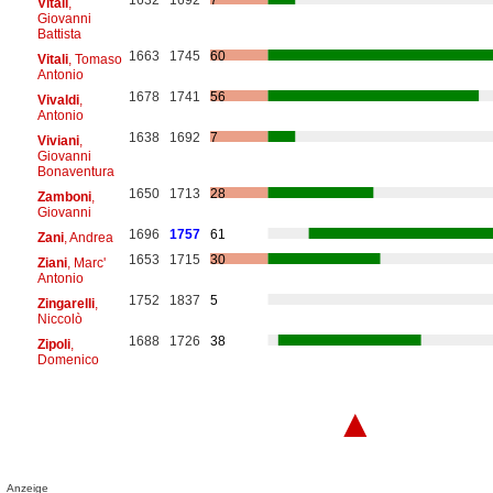
Vitali
,
Giovanni
Battista
1663
1745
60
Vitali
, Tomaso
Antonio
1678
1741
56
Vivaldi
,
Antonio
1638
1692
7
Viviani
,
Giovanni
Bonaventura
1650
1713
28
Zamboni
,
Giovanni
1696
1757
61
Zani
, Andrea
1653
1715
30
Ziani
, Marc'
Antonio
1752
1837
5
Zingarelli
,
Niccolò
1688
1726
38
Zipoli
,
Domenico
▲
Anzeige