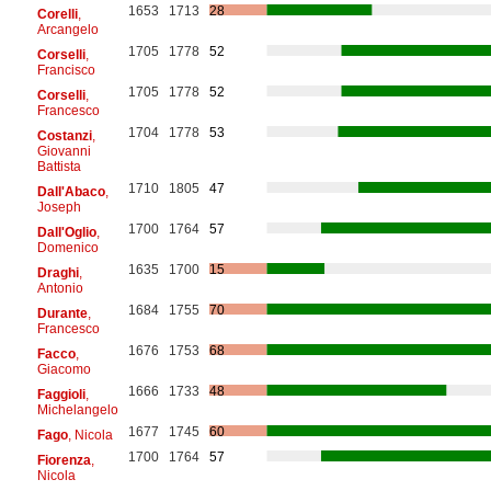
1653
1713
28
Corelli
,
Arcangelo
1705
1778
52
Corselli
,
Francisco
1705
1778
52
Corselli
,
Francesco
1704
1778
53
Costanzi
,
Giovanni
Battista
1710
1805
47
Dall'Abaco
,
Joseph
1700
1764
57
Dall'Oglio
,
Domenico
1635
1700
15
Draghi
,
Antonio
1684
1755
70
Durante
,
Francesco
1676
1753
68
Facco
,
Giacomo
1666
1733
48
Faggioli
,
Michelangelo
1677
1745
60
Fago
, Nicola
1700
1764
57
Fiorenza
,
Nicola