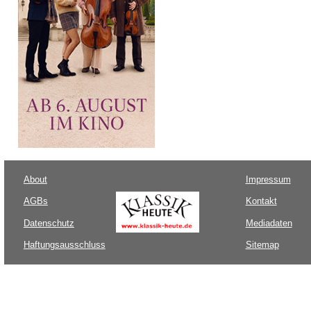
About
Impressum
AGBs
Kontakt
Datenschutz
Mediadaten
Haftungsausschluss
Sitemap