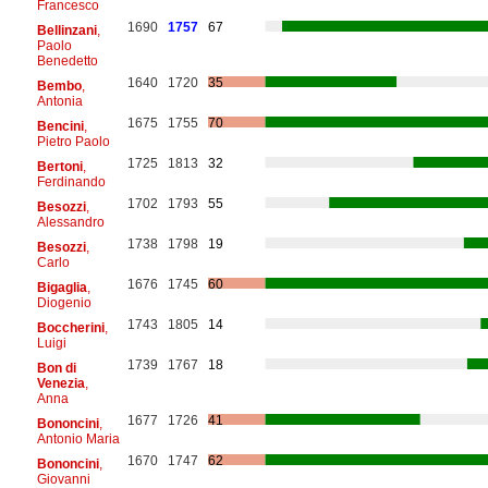
Francesco
1690
1757
67
Bellinzani
,
Paolo
Benedetto
1640
1720
35
Bembo
,
Antonia
1675
1755
70
Bencini
,
Pietro Paolo
1725
1813
32
Bertoni
,
Ferdinando
1702
1793
55
Besozzi
,
Alessandro
1738
1798
19
Besozzi
,
Carlo
1676
1745
60
Bigaglia
,
Diogenio
1743
1805
14
Boccherini
,
Luigi
1739
1767
18
Bon di
Venezia
,
Anna
1677
1726
41
Bononcini
,
Antonio Maria
1670
1747
62
Bononcini
,
Giovanni