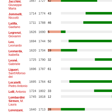
1667
1727
42
Jacchini
,
Giuseppe
Maria
1714
1774
43
Jommelli
,
Niccolò
1711
1788
46
Latilla
,
Gaetano
1626
1690
5
Legrenzi
,
Giovanni
1694
1744
50
Leo
,
Leonardo
1620
1704
19
Leonarda
,
Isabella
1725
1790
32
Leoné
,
Gabriele
1696
1787
61
Liguori
,
Sant'Alfonso
dei
1695
1764
62
Locatelli
,
Pietro Antonio
1724
1802
33
Lolli
, Antonio
1745
1818
12
Lombardini
Sirmen
, M.
Laura
1640
1713
28
Lorenzani
,