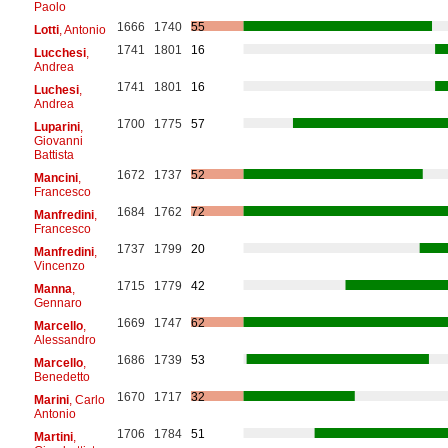
Paolo
1666
1740
55
Lotti
, Antonio
1741
1801
16
Lucchesi
,
Andrea
1741
1801
16
Luchesi
,
Andrea
1700
1775
57
Luparini
,
Giovanni
Battista
1672
1737
52
Mancini
,
Francesco
1684
1762
72
Manfredini
,
Francesco
1737
1799
20
Manfredini
,
Vincenzo
1715
1779
42
Manna
,
Gennaro
1669
1747
62
Marcello
,
Alessandro
1686
1739
53
Marcello
,
Benedetto
1670
1717
32
Marini
, Carlo
Antonio
1706
1784
51
Martini
,