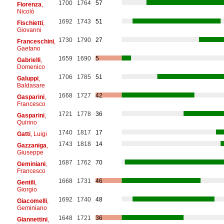
1700
1764
57
Fiorenza
,
Nicolò
1692
1743
51
Fischietti
,
Giovanni
1730
1790
27
Franceschini
,
Gaetano
1659
1690
5
Gabrielli
,
Domenico
1706
1785
51
Galuppi
,
Baldasare
1668
1727
42
Gasparini
,
Francesco
1721
1778
36
Gasparini
,
Quirino
1740
1817
17
Gatti
, Luigi
1743
1818
14
Gazzaniga
,
Giuseppe
1687
1762
70
Geminiani
,
Francesco
1668
1731
46
Gentili
,
Giorgio
1692
1740
48
Giacomelli
,
Geminiano
1648
1721
36
Giannettini
,