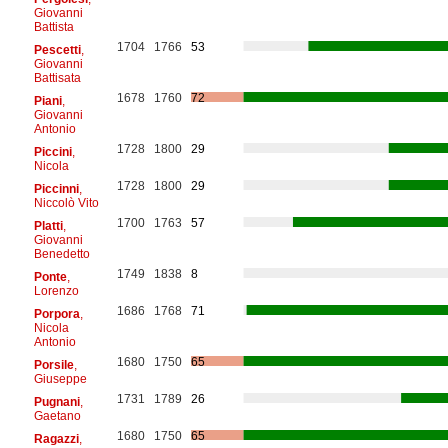
Giovanni
Battista
1704
1766
53
Pescetti
,
Giovanni
Battisata
1678
1760
72
Piani
,
Giovanni
Antonio
1728
1800
29
Piccini
,
Nicola
1728
1800
29
Piccinni
,
Niccolò Vito
1700
1763
57
Platti
,
Giovanni
Benedetto
1749
1838
8
Ponte
,
Lorenzo
1686
1768
71
Porpora
,
Nicola
Antonio
1680
1750
65
Porsile
,
Giuseppe
1731
1789
26
Pugnani
,
Gaetano
1680
1750
65
Ragazzi
,