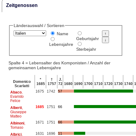
Zeitgenossen
Länderauswahl / Sortieren
Name
Geburtsjahr
Lebensjahre
Sterbejahr
Spalte 4 = Lebensalter des Komponisten / Anzahl der
gemeinsamen Lebensjahre
*
†
J.
Domenico
1685
1757
72
1680
1690
1700
1710
1720
1730
1740
Scarlatti
1675
1742
57
Abaco
,
Evaristo
Felice
1685
1751
66
Alberti
,
Giuseppe
Matteo
1671
1751
66
Albinoni
,
Tomaso
1631
1696
11
Albrici
,