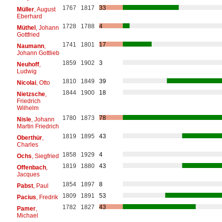
1767
1817
33
Müller
, August
Eberhard
1728
1788
4
Müthel
, Johann
Gottfried
1741
1801
17
Naumann
,
Johann Gottlieb
1859
1902
3
Neuhoff
,
Ludwig
1810
1849
39
Nicolai
, Otto
1844
1900
18
Nietzsche
,
Friedrich
Wilhelm
1780
1873
78
Nisle
, Johann
Martin Friedrich
1819
1895
43
Oberthür
,
Charles
1858
1929
4
Ochs
, Siegfried
1819
1880
43
Offenbach
,
Jacques
1854
1897
8
Pabst
, Paul
1809
1891
53
Pacius
, Fredrik
1782
1827
43
Pamer
,
Michael