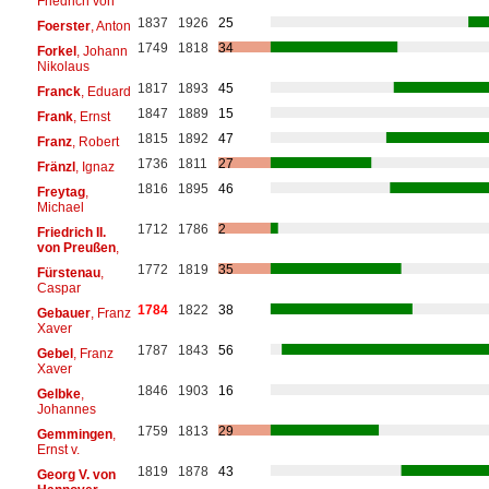
Friedrich von
1837
1926
25
Foerster
, Anton
1749
1818
34
Forkel
, Johann
Nikolaus
1817
1893
45
Franck
, Eduard
1847
1889
15
Frank
, Ernst
1815
1892
47
Franz
, Robert
1736
1811
27
Fränzl
, Ignaz
1816
1895
46
Freytag
,
Michael
1712
1786
2
Friedrich II.
von Preußen
,
1772
1819
35
Fürstenau
,
Caspar
1784
1822
38
Gebauer
, Franz
Xaver
1787
1843
56
Gebel
, Franz
Xaver
1846
1903
16
Gelbke
,
Johannes
1759
1813
29
Gemmingen
,
Ernst v.
1819
1878
43
Georg V. von