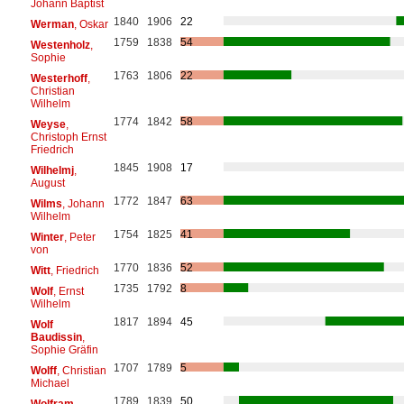
Johann Baptist
1840
1906
22
Werman
, Oskar
1759
1838
54
Westenholz
,
Sophie
1763
1806
22
Westerhoff
,
Christian
Wilhelm
1774
1842
58
Weyse
,
Christoph Ernst
Friedrich
1845
1908
17
Wilhelmj
,
August
1772
1847
63
Wilms
, Johann
Wilhelm
1754
1825
41
Winter
, Peter
von
1770
1836
52
Witt
, Friedrich
1735
1792
8
Wolf
, Ernst
Wilhelm
1817
1894
45
Wolf
Baudissin
,
Sophie Gräfin
1707
1789
5
Wolff
, Christian
Michael
1789
1839
50
Wolfram
,