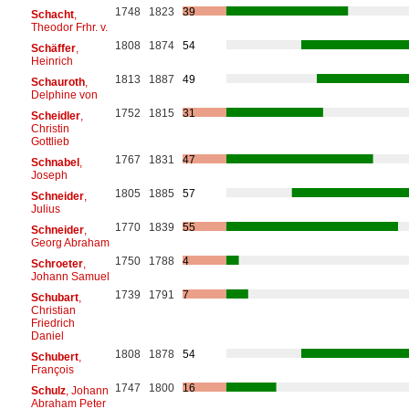
1748
1823
39
Schacht
,
Theodor Frhr. v.
1808
1874
54
Schäffer
,
Heinrich
1813
1887
49
Schauroth
,
Delphine von
1752
1815
31
Scheidler
,
Christin
Gottlieb
1767
1831
47
Schnabel
,
Joseph
1805
1885
57
Schneider
,
Julius
1770
1839
55
Schneider
,
Georg Abraham
1750
1788
4
Schroeter
,
Johann Samuel
1739
1791
7
Schubart
,
Christian
Friedrich
Daniel
1808
1878
54
Schubert
,
François
1747
1800
16
Schulz
, Johann
Abraham Peter