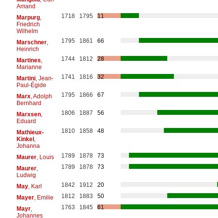
Amand
1718
1795
11
Marpurg
,
Friedrich
Wilhelm
1795
1861
66
Marschner
,
Heinrich
1744
1812
28
Martines
,
Marianne
1741
1816
32
Martini
, Jean-
Paul-Égide
1795
1866
67
Marx
, Adolph
Bernhard
1806
1887
56
Marxsen
,
Eduard
1810
1858
48
Mathieux-
Kinkel
,
Johanna
1789
1878
73
Maurer
, Louis
1789
1878
73
Maurer
,
Ludwig
1842
1912
20
May
, Karl
1812
1883
50
Mayer
, Emilie
1763
1845
61
Mayr
,
Johannes