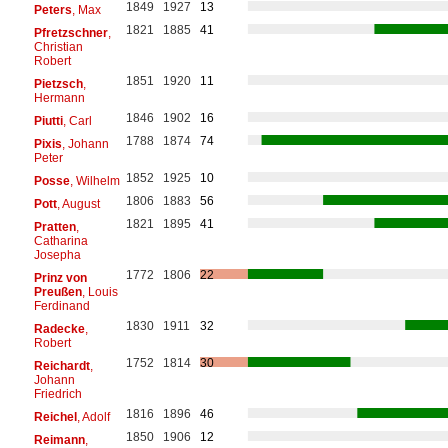
1849
1927
13
Peters
, Max
1821
1885
41
Pfretzschner
,
Christian
Robert
1851
1920
11
Pietzsch
,
Hermann
1846
1902
16
Piutti
, Carl
1788
1874
74
Pixis
, Johann
Peter
1852
1925
10
Posse
, Wilhelm
1806
1883
56
Pott
, August
1821
1895
41
Pratten
,
Catharina
Josepha
1772
1806
22
Prinz von
Preußen
, Louis
Ferdinand
1830
1911
32
Radecke
,
Robert
1752
1814
30
Reichardt
,
Johann
Friedrich
1816
1896
46
Reichel
, Adolf
1850
1906
12
Reimann
,