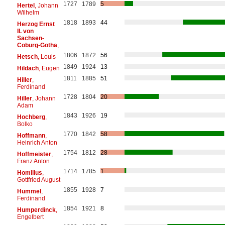
1727
1789
5
Hertel
, Johann
Wilhelm
1818
1893
44
Herzog Ernst
II. von
Sachsen-
Coburg-Gotha
,
1806
1872
56
Hetsch
, Louis
1849
1924
13
Hildach
, Eugen
1811
1885
51
Hiller
,
Ferdinand
1728
1804
20
Hiller
, Johann
Adam
1843
1926
19
Hochberg
,
Bolko
1770
1842
58
Hoffmann
,
Heinrich Anton
1754
1812
28
Hoffmeister
,
Franz Anton
1714
1785
1
Homilius
,
Gottfried August
1855
1928
7
Hummel
,
Ferdinand
1854
1921
8
Humperdinck
,
Engelbert