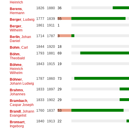
Heinrich
1826
1880
36
Berens
,
Hermann
1777
1839
55
Berger
, Ludwig
1861
1911
1
Berger
,
Wilhelm
1714
1787
3
Berlin
, Johan
Daniel
1844
1920
18
Bohm
, Carl
1793
1881
69
Böhm
,
Theobald
1843
1915
19
Böhme
,
Heinrich
Wilhelm
1787
1860
73
Böhner
,
Johann Ludwig
1833
1897
29
Brahms
,
Johannes
1833
1902
29
Brambach
,
Caspar Joseph
1760
1837
53
Brandl
, Johann
Evangelist
1840
1913
22
Bronsart
,
Ingeborg