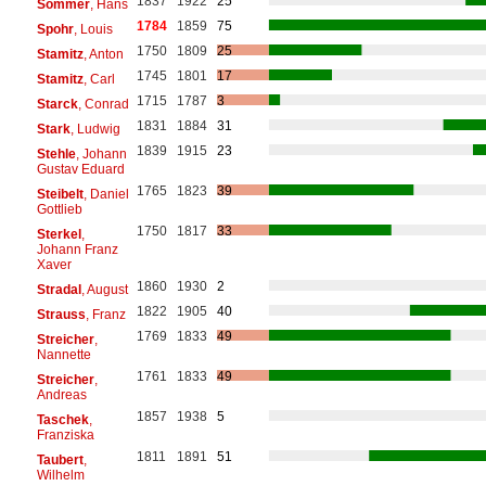
1837
1922
25
Sommer
, Hans
1784
1859
75
Spohr
, Louis
1750
1809
25
Stamitz
, Anton
1745
1801
17
Stamitz
, Carl
1715
1787
3
Starck
, Conrad
1831
1884
31
Stark
, Ludwig
1839
1915
23
Stehle
, Johann
Gustav Eduard
1765
1823
39
Steibelt
, Daniel
Gottlieb
1750
1817
33
Sterkel
,
Johann Franz
Xaver
1860
1930
2
Stradal
, August
1822
1905
40
Strauss
, Franz
1769
1833
49
Streicher
,
Nannette
1761
1833
49
Streicher
,
Andreas
1857
1938
5
Taschek
,
Franziska
1811
1891
51
Taubert
,
Wilhelm