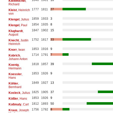
Kleinmichel
,
Richard
1777
1811
27
Kleist
, Heinrich
von
1859
1933
3
Klengel
, Julius
1854
1935
8
Klengel
, Paul
1847
1902
15
Klughardt
,
August
1752
1817
33
Knecht
, Justin
Heinrich
1853
1916
9
Knorr
, Iwan
1714
1791
7
Kobrich
,
Johann Anton
1818
1857
39
Koenig
,
Hermann
1853
1926
9
Koessler
,
Hans
1849
1927
13
Köhler
,
Bernhard
1825
1905
37
Kosleck
, Julius
1853
1926
9
Kößler
, Hans
1812
1893
50
Koßmaly
, Carl
1756
1792
8
Kraus
, Joseph