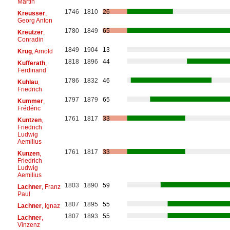
Martin
1746
1810
26
Kreusser
,
Georg Anton
1780
1849
65
Kreutzer
,
Conradin
1849
1904
13
Krug
, Arnold
1818
1896
44
Kufferath
,
Ferdinand
1786
1832
46
Kuhlau
,
Friedrich
1797
1879
65
Kummer
,
Frédéric
1761
1817
33
Kuntzen
,
Friedrich
Ludwig
Aemilius
1761
1817
33
Kunzen
,
Friedrich
Ludwig
Aemilius
1803
1890
59
Lachner
, Franz
Paul
1807
1895
55
Lachner
, Ignaz
1807
1893
55
Lachner
,
Vinzenz