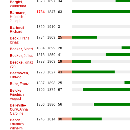
1828
1897
34
Bargiel
,
Woldemar
1784
1847
63
Bärmann
,
Heinrich
Joseph
1859
1910
3
Bartmuß
,
Richard
1734
1809
25
Beck
, Franz
Ignaz
1834
1899
28
Becker
, Albert
1818
1859
41
Becker
, Julius
1733
1803
19
Beecke
, Ignaz
von
1770
1827
43
Beethoven
,
Ludwig
1837
1898
25
Behr
, Franz
1795
1874
67
Belcke
,
Friedrich
August
1806
1880
56
Belleville-
Oury
, Anna
Caroline
1745
1814
30
Benda
,
Friedrich
Wilhelm