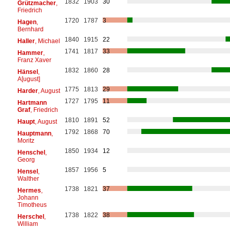
1832
1903
30
Grützmacher
,
Friedrich
1720
1787
3
Hagen
,
Bernhard
1840
1915
22
Haller
, Michael
1741
1817
33
Hammer
,
Franz Xaver
1832
1860
28
Hänsel
,
A[ugust]
1775
1813
29
Harder
, August
1727
1795
11
Hartmann
Graf
, Friedrich
1810
1891
52
Haupt
, August
1792
1868
70
Hauptmann
,
Moritz
1850
1934
12
Henschel
,
Georg
1857
1956
5
Hensel
,
Walther
1738
1821
37
Hermes
,
Johann
Timotheus
1738
1822
38
Herschel
,
William