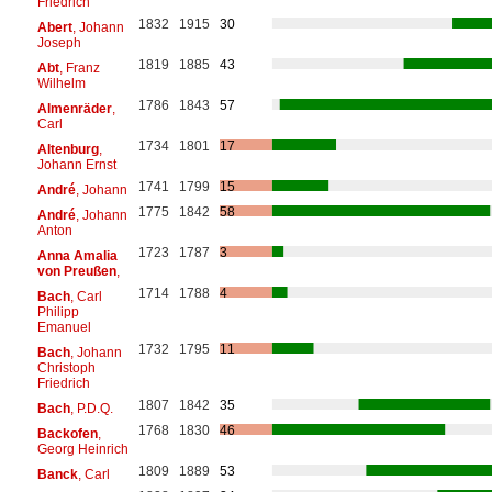
Friedrich
1832
1915
30
Abert
, Johann
Joseph
1819
1885
43
Abt
, Franz
Wilhelm
1786
1843
57
Almenräder
,
Carl
1734
1801
17
Altenburg
,
Johann Ernst
1741
1799
15
André
, Johann
1775
1842
58
André
, Johann
Anton
1723
1787
3
Anna Amalia
von Preußen
,
1714
1788
4
Bach
, Carl
Philipp
Emanuel
1732
1795
11
Bach
, Johann
Christoph
Friedrich
1807
1842
35
Bach
, P.D.Q.
1768
1830
46
Backofen
,
Georg Heinrich
1809
1889
53
Banck
, Carl