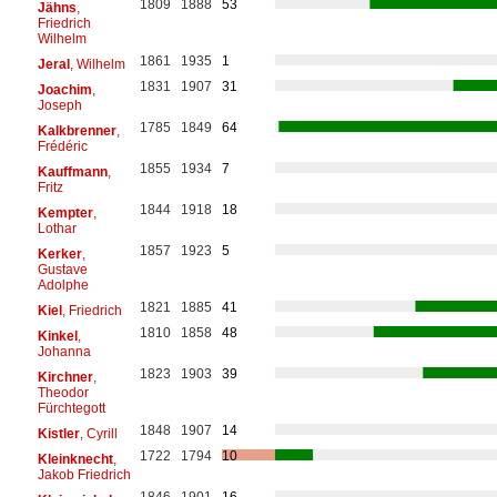
1809
1888
53
Jähns
,
Friedrich
Wilhelm
1861
1935
1
Jeral
, Wilhelm
1831
1907
31
Joachim
,
Joseph
1785
1849
64
Kalkbrenner
,
Frédéric
1855
1934
7
Kauffmann
,
Fritz
1844
1918
18
Kempter
,
Lothar
1857
1923
5
Kerker
,
Gustave
Adolphe
1821
1885
41
Kiel
, Friedrich
1810
1858
48
Kinkel
,
Johanna
1823
1903
39
Kirchner
,
Theodor
Fürchtegott
1848
1907
14
Kistler
, Cyrill
1722
1794
10
Kleinknecht
,
Jakob Friedrich
1846
1901
16