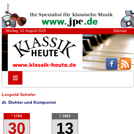
Anzeige
Montag, 10. August 2026
Sitemap
≡
≡
Leopold Schefer
dt. Dichter und Komponist
* 1784
† 1862
30
13