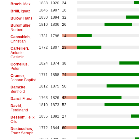
1838
1920
24
Bruch
, Max
1846
1907
16
Brüll
, Ignaz
1830
1894
32
Bülow
, Hans
1810
1836
26
Burgmüller
,
Norbert
1731
1798
14
Cannabich
,
Christian
1772
1807
23
Cartellieri
,
Antonio
Casimir
1824
1874
38
Cornelius
,
Peter
1771
1858
74
Cramer
,
Johann Baptist
1812
1875
50
Damcke
,
Berthold
1763
1826
42
Danzi
, Franz
1810
1873
52
David
,
Ferdinand
1835
1892
27
Dessoff
, Felix
Otto
1772
1844
60
Destouches
,
Franz Seraph