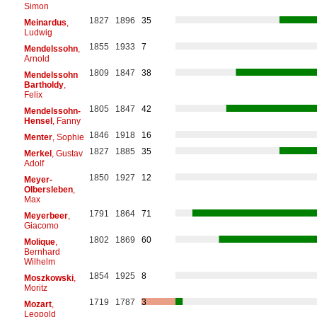
Simon
1827
1896
35
Meinardus
,
Ludwig
1855
1933
7
Mendelssohn
,
Arnold
1809
1847
38
Mendelssohn
Bartholdy
,
Felix
1805
1847
42
Mendelssohn-
Hensel
, Fanny
1846
1918
16
Menter
, Sophie
1827
1885
35
Merkel
, Gustav
Adolf
1850
1927
12
Meyer-
Olbersleben
,
Max
1791
1864
71
Meyerbeer
,
Giacomo
1802
1869
60
Molique
,
Bernhard
Wilhelm
1854
1925
8
Moszkowski
,
Moritz
1719
1787
3
Mozart
,
Leopold