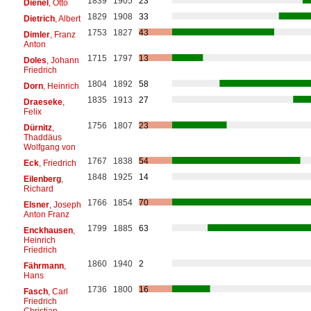
1839
1905
23
Dienel
, Otto
1829
1908
33
Dietrich
, Albert
1753
1827
43
Dimler
, Franz
Anton
1715
1797
13
Doles
, Johann
Friedrich
1804
1892
58
Dorn
, Heinrich
1835
1913
27
Draeseke
,
Felix
1756
1807
23
Dürnitz
,
Thaddäus
Wolfgang von
1767
1838
54
Eck
, Friedrich
1848
1925
14
Eilenberg
,
Richard
1766
1854
70
Elsner
, Joseph
Anton Franz
1799
1885
63
Enckhausen
,
Heinrich
Friedrich
1860
1940
2
Fährmann
,
Hans
1736
1800
16
Fasch
, Carl
Friedrich
Christian