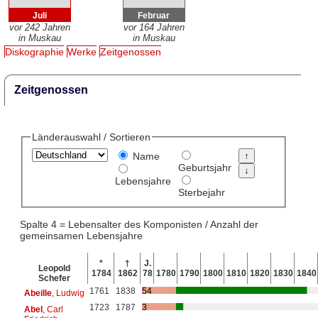
Juli
Februar
vor 242 Jahren
vor 164 Jahren
in Muskau
in Muskau
Diskographie
Werke
Zeitgenossen
Zeitgenossen
Länderauswahl / Sortieren
Name
Geburtsjahr
Lebensjahre
Sterbejahr
Spalte 4 = Lebensalter des Komponisten / Anzahl der
gemeinsamen Lebensjahre
*
†
J.
Leopold
1784
1862
78
1780
1790
1800
1810
1820
1830
1840
Schefer
1761
1838
54
Abeille
, Ludwig
1723
1787
3
Abel
, Carl