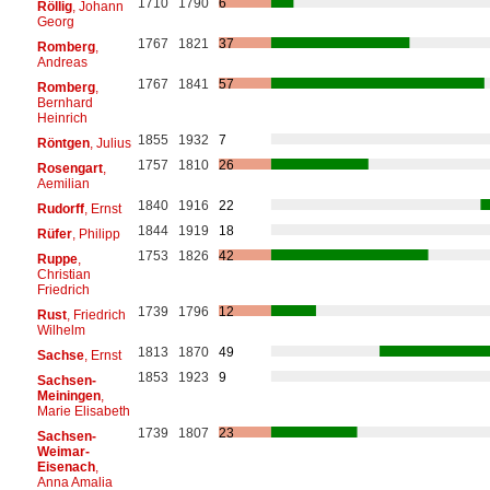
1710
1790
6
Röllig
, Johann
Georg
1767
1821
37
Romberg
,
Andreas
1767
1841
57
Romberg
,
Bernhard
Heinrich
1855
1932
7
Röntgen
, Julius
1757
1810
26
Rosengart
,
Aemilian
1840
1916
22
Rudorff
, Ernst
1844
1919
18
Rüfer
, Philipp
1753
1826
42
Ruppe
,
Christian
Friedrich
1739
1796
12
Rust
, Friedrich
Wilhelm
1813
1870
49
Sachse
, Ernst
1853
1923
9
Sachsen-
Meiningen
,
Marie Elisabeth
1739
1807
23
Sachsen-
Weimar-
Eisenach
,
Anna Amalia