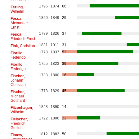
1796
1874
66
Ferling
,
Wilhelm
1820
1849
29
Fesca
,
Alexander
Ernst
1789
1826
37
Fesca
,
Friedrich Ernst
1831
1911
31
Fink
, Christian
1778
1837
53
Fiorillo
,
Federigo
1755
1823
39
Fiorillo
,
Federigo
1733
1800
16
Fischer
,
Johann
Christian
1773
1829
45
Fischer
,
Michael
Gotthard
1848
1890
14
Fitzenhagen
,
Wilhelm
1722
1806
22
Fleischer
,
Friedrich
Gottlob
1812
1883
50
Flotow
,