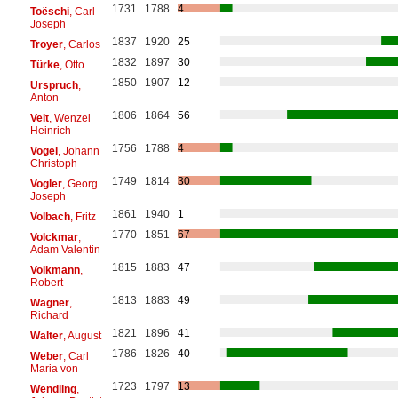
1731
1788
4
Toëschi
, Carl
Joseph
1837
1920
25
Troyer
, Carlos
1832
1897
30
Türke
, Otto
1850
1907
12
Urspruch
,
Anton
1806
1864
56
Veit
, Wenzel
Heinrich
1756
1788
4
Vogel
, Johann
Christoph
1749
1814
30
Vogler
, Georg
Joseph
1861
1940
1
Volbach
, Fritz
1770
1851
67
Volckmar
,
Adam Valentin
1815
1883
47
Volkmann
,
Robert
1813
1883
49
Wagner
,
Richard
1821
1896
41
Walter
, August
1786
1826
40
Weber
, Carl
Maria von
1723
1797
13
Wendling
,