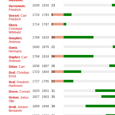
Hannover
,
1839
1916
23
Gernsheim
,
Friedrich
1724
1793
9
Gessel
, Carl
Friedrich
1714
1787
3
Gluck
,
Christoph
Willibald
1768
1818
34
Goepfert
,
Andreas
1840
1876
22
Goetz
,
Hermann
1768
1818
34
Göpfert
, Carl
Andreas
1836
1887
26
Götze
, Carl
1723
1804
20
Graf
, Christian
Ernst
1727
1795
11
Graf
, Friedrich
Hartmann
1820
1851
31
Greve
, Conrad
1827
1903
35
Grimm
, Julius
Otto
1809
1848
39
Groß
, Johann
Benjamin