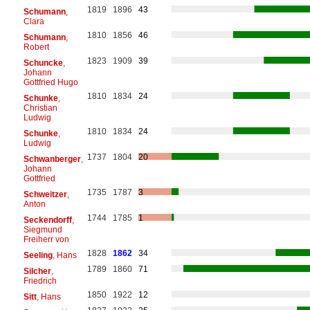
1819
1896
43
Schumann
,
Clara
1810
1856
46
Schumann
,
Robert
1823
1909
39
Schuncke
,
Johann
Gottfried Hugo
1810
1834
24
Schunke
,
Christian
Ludwig
1810
1834
24
Schunke
,
Ludwig
1737
1804
20
Schwanberger
,
Johann
Gottfried
1735
1787
3
Schweitzer
,
Anton
1744
1785
1
Seckendorff
,
Siegmund
Freiherr von
1828
1862
34
Seeling
, Hans
1789
1860
71
Silcher
,
Friedrich
1850
1922
12
Sitt
, Hans