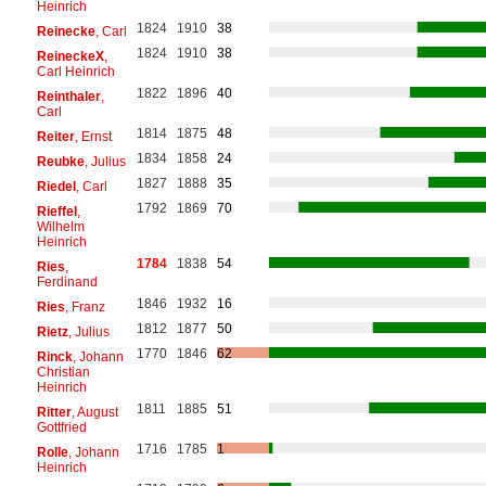
Heinrich
1824
1910
38
Reinecke
, Carl
1824
1910
38
ReineckeX
,
Carl Heinrich
1822
1896
40
Reinthaler
,
Carl
1814
1875
48
Reiter
, Ernst
1834
1858
24
Reubke
, Julius
1827
1888
35
Riedel
, Carl
1792
1869
70
Rieffel
,
Wilhelm
Heinrich
1784
1838
54
Ries
,
Ferdinand
1846
1932
16
Ries
, Franz
1812
1877
50
Rietz
, Julius
1770
1846
62
Rinck
, Johann
Christian
Heinrich
1811
1885
51
Ritter
, August
Gottfried
1716
1785
1
Rolle
, Johann
Heinrich