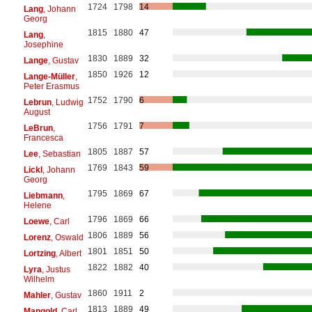
1724
1798
14
Lang
, Johann
Georg
1815
1880
47
Lang
,
Josephine
1830
1889
32
Lange
, Gustav
1850
1926
12
Lange-Müller
,
Peter Erasmus
1752
1790
6
Lebrun
, Ludwig
August
1756
1791
7
LeBrun
,
Francesca
1805
1887
57
Lee
, Sebastian
1769
1843
59
Lickl
, Johann
Georg
1795
1869
67
Liebmann
,
Helene
1796
1869
66
Loewe
, Carl
1806
1889
56
Lorenz
, Oswald
1801
1851
50
Lortzing
, Albert
1822
1882
40
Lyra
, Justus
Wilhelm
1860
1911
2
Mahler
, Gustav
1813
1889
49
Mangold
, Carl