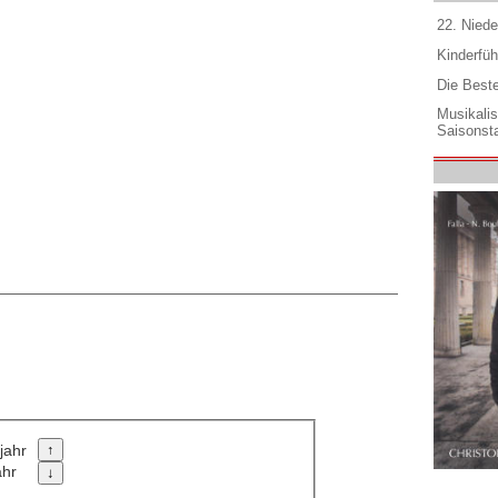
22. Niede
Kinderfüh
Die Best
Musikali
Saisonsta
jahr
ahr