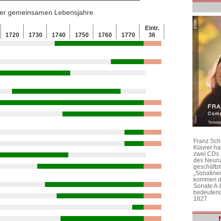
 der gemeinsamen Lebensjahre
Eintr.
1720
1730
1740
1750
1760
1770
36
Franz Sch
Klavier h
zwei CDs 
des Neunz
geschäftst
„Sonatine
kommen di
Sonate A-
bedeutend
1827.