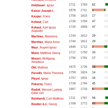
1711
1783
62
Holzbauer
, Ignaz
1678
1711
1
Kaiser Joseph I.
,
1756
1815
17
Keyper
, Franz
1726
1784
47
Kohaut
, Carl
1726
1809
47
Kohaut
, Karl Ignaz
Augustin
1744
1812
29
Martines
, Marianna
1744
1812
29
Martinez
, Maria Anna
1646
1712
2
Mayr
, Rupert Ignaz
1717
1750
33
Monn
, Matthias Georg
1756
1791
17
Mozart
, Wolfgang
Amadeus
1675
1726
16
Öttl
, Mathias
1759
1824
14
Paradis
, Maria Theresia
1757
1831
16
Pleyel
, Ignaz
1728
1794
45
Pokorny
, Franz
1667
1716
6
Radolt
, Wenzel Ludwig
Edler von
1711
1767
56
Reinhardt
, Carl Matthias
1708
1772
62
Reutter d.J.
, Georg