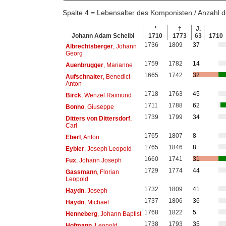
Spalte 4 = Lebensalter des Komponisten / Anzahl
*
†
J.
Johann Adam Scheibl
1710
1773
63
1710
1736
1809
37
Albrechtsberger
, Johann
Georg
1759
1782
14
Auenbrugger
, Marianne
1665
1742
32
Aufschnaiter
, Benedict
Anton
1718
1763
45
Birck
, Wenzel Raimund
1711
1788
62
Bonno
, Giuseppe
1739
1799
34
Ditters von Dittersdorf
,
Carl
1765
1807
8
Eberl
, Anton
1765
1846
8
Eybler
, Joseph Leopold
1660
1741
31
Fux
, Johann Joseph
1729
1774
44
Gassmann
, Florian
Leopold
1732
1809
41
Haydn
, Joseph
1737
1806
36
Haydn
, Michael
1768
1822
5
Henneberg
, Johann Baptist
1738
1793
35
Hofmann
, Leopold