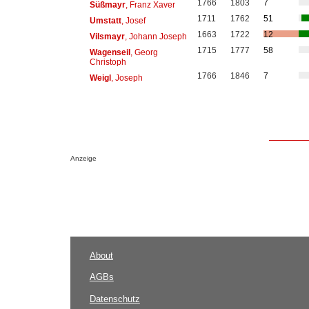
1766
1803
7
Süßmayr
, Franz Xaver
1711
1762
51
Umstatt
, Josef
1663
1722
12
Vilsmayr
, Johann Joseph
1715
1777
58
Wagenseil
, Georg
Christoph
1766
1846
7
Weigl
, Joseph
Anzeige
About
AGBs
Datenschutz