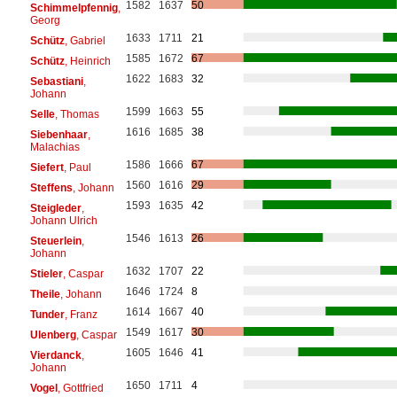
1582
1637
50
Schimmelpfennig
,
Georg
1633
1711
21
Schütz
, Gabriel
1585
1672
67
Schütz
, Heinrich
1622
1683
32
Sebastiani
,
Johann
1599
1663
55
Selle
, Thomas
1616
1685
38
Siebenhaar
,
Malachias
1586
1666
67
Siefert
, Paul
1560
1616
29
Steffens
, Johann
1593
1635
42
Steigleder
,
Johann Ulrich
1546
1613
26
Steuerlein
,
Johann
1632
1707
22
Stieler
, Caspar
1646
1724
8
Theile
, Johann
1614
1667
40
Tunder
, Franz
1549
1617
30
Ulenberg
, Caspar
1605
1646
41
Vierdanck
,
Johann
1650
1711
4
Vogel
, Gottfried