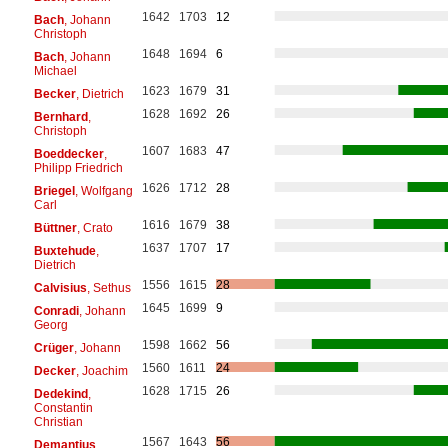
1642
1703
12
Bach
, Johann
Christoph
1648
1694
6
Bach
, Johann
Michael
1623
1679
31
Becker
, Dietrich
1628
1692
26
Bernhard
,
Christoph
1607
1683
47
Boeddecker
,
Philipp Friedrich
1626
1712
28
Briegel
, Wolfgang
Carl
1616
1679
38
Büttner
, Crato
1637
1707
17
Buxtehude
,
Dietrich
1556
1615
28
Calvisius
, Sethus
1645
1699
9
Conradi
, Johann
Georg
1598
1662
56
Crüger
, Johann
1560
1611
24
Decker
, Joachim
1628
1715
26
Dedekind
,
Constantin
Christian
1567
1643
56
Demantius
,