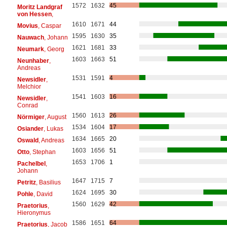
1572
1632
45
Moritz Landgraf
von Hessen
,
1610
1671
44
Movius
, Caspar
1595
1630
35
Nauwach
, Johann
1621
1681
33
Neumark
, Georg
1603
1663
51
Neunhaber
,
Andreas
1531
1591
4
Newsidler
,
Melchior
1541
1603
16
Newsidler
,
Conrad
1560
1613
26
Nörmiger
, August
1534
1604
17
Osiander
, Lukas
1634
1665
20
Oswald
, Andreas
1603
1656
51
Otto
, Stephan
1653
1706
1
Pachelbel
,
Johann
1647
1715
7
Petritz
, Basilius
1624
1695
30
Pohle
, David
1560
1629
42
Praetorius
,
Hieronymus
1586
1651
64
Praetorius
, Jacob