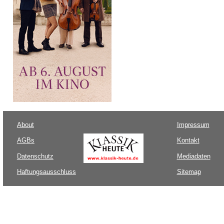
About
Impressum
AGBs
Kontakt
Datenschutz
Mediadaten
Haftungsausschluss
Sitemap