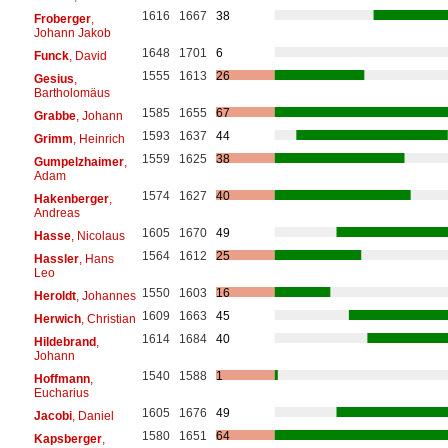
1616
1667
38
Froberger
,
Johann Jakob
1648
1701
6
Funck
, David
1555
1613
26
Gesius
,
Bartholomäus
1585
1655
67
Grabbe
, Johann
1593
1637
44
Grimm
, Heinrich
1559
1625
38
Gumpelzhaimer
,
Adam
1574
1627
40
Hakenberger
,
Andreas
1605
1670
49
Hasse
, Nicolaus
1564
1612
25
Hassler
, Hans
Leo
1550
1603
16
Heroldt
, Johannes
1609
1663
45
Herwich
, Christian
1614
1684
40
Hildebrand
,
Johann
1540
1588
1
Hoffmann
,
Eucharius
1605
1676
49
Jacobi
, Daniel
1580
1651
64
Kapsberger
,