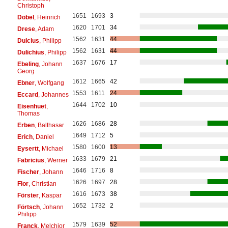
Christoph
1651
1693
3
Döbel
, Heinrich
1620
1701
34
Drese
, Adam
1562
1631
44
Dulcius
, Philipp
1562
1631
44
Dulichius
, Philipp
1637
1676
17
Ebeling
, Johann
Georg
1612
1665
42
Ebner
, Wolfgang
1553
1611
24
Eccard
, Johannes
1644
1702
10
Eisenhuet
,
Thomas
1626
1686
28
Erben
, Balthasar
1649
1712
5
Erich
, Daniel
1580
1600
13
Eysertt
, Michael
1633
1679
21
Fabricius
, Werner
1646
1716
8
Fischer
, Johann
1626
1697
28
Flor
, Christian
1616
1673
38
Förster
, Kaspar
1652
1732
2
Förtsch
, Johann
Philipp
1579
1639
52
Franck
, Melchior