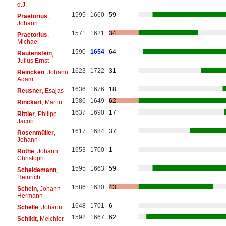
d.J.
1595
1660
59
Praetorius
,
Johann
1571
1621
34
Praetorius
,
Michael
1590
1654
64
Rautenstein
,
Julius Ernst
1623
1722
31
Reincken
, Johann
Adam
1636
1676
18
Reusner
, Esajas
1586
1649
62
Rinckart
, Martin
1637
1690
17
Rittler
, Philipp
Jacob
1617
1684
37
Rosenmüller
,
Johann
1653
1700
1
Rothe
, Johann
Christoph
1595
1663
59
Scheidemann
,
Heinrich
1586
1630
43
Schein
, Johann
Hermann
1648
1701
6
Schelle
, Johann
1592
1667
62
Schildt
, Melchior