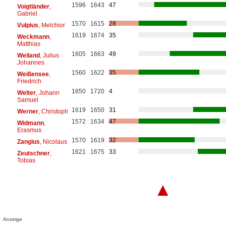
1596
1643
47
Voigtländer
,
Gabriel
1570
1615
28
Vulpius
, Melchior
1619
1674
35
Weckmann
,
Matthias
1605
1663
49
Weiland
, Julius
Johannes
1560
1622
35
Weißensee
,
Friedrich
1650
1720
4
Welter
, Johann
Samuel
1619
1650
31
Werner
, Christoph
1572
1634
47
Widmann
,
Erasmus
1570
1619
32
Zangius
, Nicolaus
1621
1675
33
Zeutschner
,
Tobias
▲
Anzeige