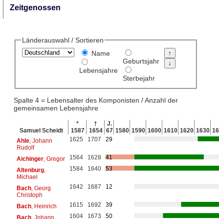
Zeitgenossen
Länderauswahl / Sortieren
Name
Geburtsjahr
Lebensjahre
Sterbejahr
Spalte 4 = Lebensalter des Komponisten / Anzahl der
gemeinsamen Lebensjahre
*
†
J.
Samuel Scheidt
1587
1654
67
1580
1590
1600
1610
1620
1630
16
1625
1707
29
Ahle
, Johann
Rudolf
1564
1628
41
Aichinger
, Gregor
1584
1640
53
Altenburg
,
Michael
1642
1687
12
Bach
, Georg
Christoph
1615
1692
39
Bach
, Heinrich
1604
1673
50
Bach
, Johann