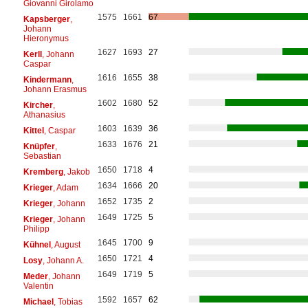
Giovanni Girolamo
1575
1661
67
Kapsberger
,
Johann
Hieronymus
1627
1693
27
Kerll
, Johann
Caspar
1616
1655
38
Kindermann
,
Johann Erasmus
1602
1680
52
Kircher
,
Athanasius
1603
1639
36
Kittel
, Caspar
1633
1676
21
Knüpfer
,
Sebastian
1650
1718
4
Kremberg
, Jakob
1634
1666
20
Krieger
, Adam
1652
1735
2
Krieger
, Johann
1649
1725
5
Krieger
, Johann
Philipp
1645
1700
9
Kühnel
, August
1650
1721
4
Losy
, Johann A.
1649
1719
5
Meder
, Johann
Valentin
1592
1657
62
Michael
, Tobias