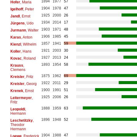
1894
1977
57
Hofer
, Maria
1904
1978
47
Igelhoff
, Peter
1925
2000
26
Jandl
, Ernst
1934
2014
17
Jürgens
, Udo
1903
1971
48
Jurmann
, Walter
1906
1985
45
Karas
, Anton
1857
1941
59
Kienzl
, Wilhelm
1921
2003
30
Koller
, Hans
1927
2013
24
Kovac
, Roland
1893
1954
58
Krauss
,
Clemens
1875
1962
69
Kreisler
, Fritz
1922
2011
29
Kreisler
, Georg
1900
1991
51
Krenek
, Ernst
1925
2006
26
Leitermeyer
,
Fritz
1888
1959
63
Leopoldi
,
Hermann
1896
1948
52
Leschetitzky
,
Theodor
Hermann
1904
1988
47
Loewe
, Frederick