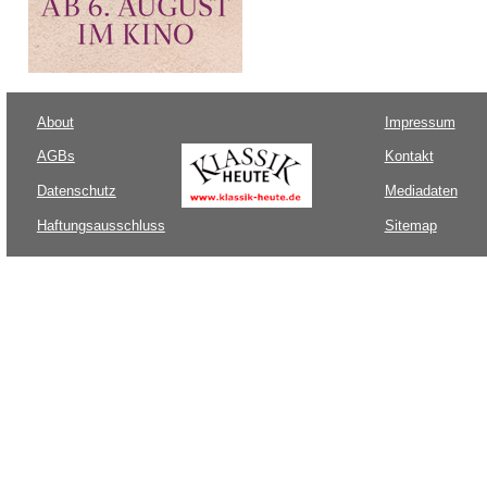
About
Impressum
AGBs
Kontakt
Datenschutz
Mediadaten
Haftungsausschluss
Sitemap