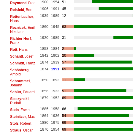
1900
1954
51
Raymond
, Fred
1906
1991
45
Reisfeld
, Bert
1939
1989
12
Rettenbacher
,
Hans
1860
1945
63
Reznicek
, Emil
Nikolaus
1920
1989
31
Richter Herf
,
Franz
1858
1884
2
Rott
, Hans
1842
1902
20
Schantl
, Josef
1874
1939
57
Schmidt
, Franz
1874
1951
69
Schönberg
,
Arnold
1850
1893
11
Schrammel
,
Johann
1856
1933
51
Schütt
, Eduard
1879
1952
69
Sieczynski
,
Rudolf
1885
1958
66
Stein
, Erwin
1864
1936
54
Steinitzer
, Max
1880
1975
69
Stolz
, Robert
1870
1954
69
Straus
, Oscar