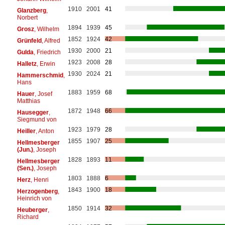
1910
2001
41
Glanzberg
,
Norbert
1894
1939
45
Grosz
, Wilhelm
1852
1924
42
Grünfeld
, Alfred
1930
2000
21
Gulda
, Friedrich
1923
2008
28
Halletz
, Erwin
1930
2024
21
Hammerschmid
,
Hans
1883
1959
68
Hauer
, Josef
Matthias
1872
1948
66
Hausegger
,
Siegmund von
1923
1979
28
Heiller
, Anton
1855
1907
25
Hellmesberger
(Jun.)
, Joseph
1828
1893
11
Hellmesberger
(Sen.)
, Joseph
1803
1888
6
Herz
, Henri
1843
1900
18
Herzogenberg
,
Heinrich von
1850
1914
32
Heuberger
,
Richard