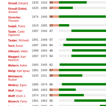
1835
1916
34
Strauß
, Eduard
1825
1899
17
Strauß (Sohn)
,
Johann
1874
1940
58
Streicher
,
Theodor
1819
1895
13
Suppè
, Franz
1897
1944
47
Taube
, Carlo
Sigmund
1891
1948
57
Tauber
, Richard
1887
1964
64
Toch
, Ernst
1898
1944
46
Ullmann
, Viktor
1897
1973
54
Waggerl
, Karl
Heinrich
1883
1945
62
Webern
, Anton
1881
1949
67
Weigl
, Karl Ignaz
1835
1911
29
Weinwurm
,
Rudolf
1885
1974
66
Wellesz
, Egon
1860
1903
21
Wolf
, Hugo
1874
1913
31
Wolff
, Erich J.
1901
1963
50
Wunsch
, Ferry