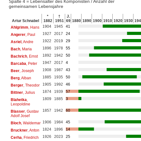
Spalte 4 = Lebensalter des Komponisten / Anzahl der
gemeinsamen Lebensjahre
*
†
J.
Artur Schnabel
1882
1951
69
1880
1890
1900
1910
1920
1930
194
1904
1945
41
Ahlgrimm
, Hans
1927
2017
24
Angerer
, Paul
1922
2019
29
Asriel
, Andre
1896
1978
55
Bach
, Maria
1892
1942
50
Bachrich
, Ernst
1947
2017
4
Barcaba
, Peter
1908
1987
43
Beer
, Joseph
1885
1935
50
Berg
, Alban
1905
1992
46
Berger
, Theodor
1874
1939
57
Bittner
, Julius
1809
1885
3
Blahetka
,
Leopoldine
1857
1942
60
Blasser
, Gustav
Adolf Josef
1906
1984
45
Bloch
, Waldemar
1824
1896
14
Bruckner
, Anton
1926
2023
25
Cerha
, Friedrich