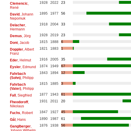
1928
2022
23
Clemencic
,
René
1895
1977
56
David
, Johann
Nepomuk
1918
2004
33
Delacher
,
Hermann
1928
2019
23
Demus
, Jörg
1815
1888
6
Dont
, Jacob
1821
1883
1
Doppler
, Albert
Franz
1916
2005
35
Eder
, Helmut
1874
1949
67
Eysler
, Edmund
1843
1894
12
Fahrbach
(Sohn)
, Philipp
1815
1885
3
Fahrbach
(Vater)
, Philipp
1877
1943
61
Fall
, Siegfried
1931
2011
20
Fheodoroff
,
Nikolaus
1847
1927
45
Fuchs
, Robert
1890
1987
61
Gál
, Hans
1876
1938
56
Ganglberger
,
Johann Wilhelm