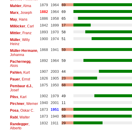
1879
1964
69
Mahler
, Alma
1882
1964
69
Marx
, Joseph
1886
1958
65
May
, Hans
1842
1899
17
Millöcker
, Carl
1893
1970
58
Mittler
, Franz
1900
1974
51
Müller
, Willy
Heinz
1868
1941
59
Müller-Hermann
,
Johanna
1892
1964
59
Pachernegg
,
Alois
1907
2003
44
Pahlen
, Kurt
1826
1905
23
Pauer
, Ernst
1875
1950
68
Pembaur d.J.
,
Josef
1902
1979
49
Pilss
, Karl
1940
2001
11
Pirchner
, Werner
1873
1951
69
Posa
, Oskar C.
1873
1940
58
Rabl
, Walter
1832
1911
29
Randegger
,
Alberto