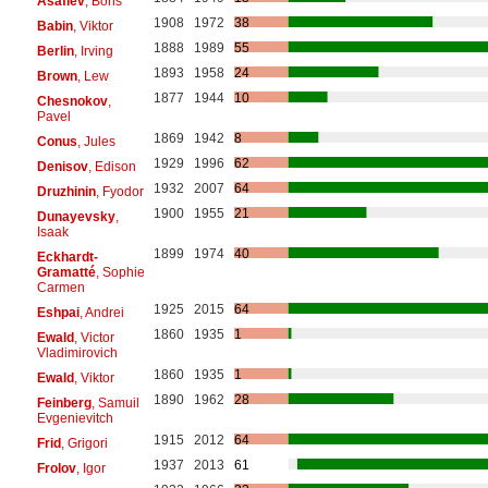
Asafiev
, Boris
1908
1972
38
Babin
, Viktor
1888
1989
55
Berlin
, Irving
1893
1958
24
Brown
, Lew
1877
1944
10
Chesnokov
,
Pavel
1869
1942
8
Conus
, Jules
1929
1996
62
Denisov
, Edison
1932
2007
64
Druzhinin
, Fyodor
1900
1955
21
Dunayevsky
,
Isaak
1899
1974
40
Eckhardt-
Gramatté
, Sophie
Carmen
1925
2015
64
Eshpai
, Andrei
1860
1935
1
Ewald
, Victor
Vladimirovich
1860
1935
1
Ewald
, Viktor
1890
1962
28
Feinberg
, Samuil
Evgenievitch
1915
2012
64
Frid
, Grigori
1937
2013
61
Frolov
, Igor