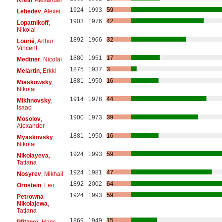
1924
1993
59
Lebedev
, Alexei
1903
1976
42
Lopatnikoff
,
Nikolai
1892
1966
32
Lourié
, Arthur
Vincent
1880
1951
17
Medtner
, Nicolai
1875
1937
3
Melartin
, Erkki
1881
1950
16
Miaskowsky
,
Nikolai
1914
1978
44
Mikhnovsky
,
Isaac
1900
1973
39
Mosolov
,
Alexander
1881
1950
16
Myaskovsky
,
Nikolai
1924
1993
59
Nikolayeva
,
Tatiana
1924
1981
47
Nosyrev
, Mikhail
1892
2002
64
Ornstein
, Leo
1924
1993
59
Petrowna
Nikolajewa
,
Tatjana
1869
1949
15
Pfitzner
, Hans