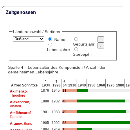
Zeitgenossen
Länderauswahl / Sortieren
Name
Geburtsjahr
Lebensjahre
Sterbejahr
Spalte 4 = Lebensalter des Komponisten / Anzahl der
gemeinsamen Lebensjahre
*
†
J.
Alfred Schnittke
1934
1998
64
1930
1940
1950
1960
1970
1980
19
1876
1945
11
Akimenko
,
Théodore
1888
1982
48
Alexandrov
,
Anatoli
1901
1983
49
Amfitheatrof
,
Daniele
1905
1992
58
Arapov
, Boris
1884
1949
15