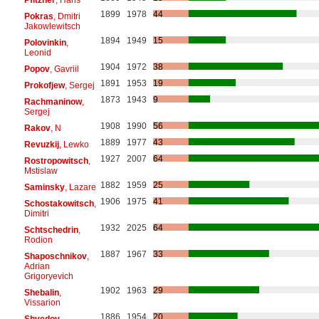
1899
1978
44
Pokras
, Dmitri
Jakowlewitsch
1894
1949
15
Polovinkin
,
Leonid
1904
1972
38
Popov
, Gavriil
1891
1953
19
Prokofjew
, Sergej
1873
1943
9
Rachmaninow
,
Sergej
1908
1990
56
Rakov
, N
1889
1977
43
Revuzkij
, Lewko
1927
2007
64
Rostropowitsch
,
Mstislaw
1882
1959
25
Saminsky
, Lazare
1906
1975
41
Schostakowitsch
,
Dimitri
1932
2025
64
Schtschedrin
,
Rodion
1887
1967
33
Shaposchnikov
,
Adrian
Grigoryevich
1902
1963
29
Shebalin
,
Vissarion
1886
1954
20
Shvedov
,