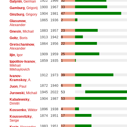
1922
1966
32
Galynin
, German
1900
1967
33
Gamburg
, Grigorij
1904
1981
47
Ginzburg
, Grigory
1865
1936
2
Glasunow
,
Alexander
1883
1957
23
Gnesin
, Michail
1913
1942
8
Goltz
, Boris
1864
1956
22
Gretschaninow
,
Alexander
1909
1959
25
Iljin
, Igor
1859
1935
1
Ippolitov-Ivanov
,
Mikhail
Mikhaylovich
1912
1973
39
Ivanov-
Kramskoy
, A.
1872
1940
6
Juon
, Paul
1945
2022
53
Jurowski
, Michail
1904
1987
53
Kabalewsky
,
Dimitri
1896
1938
4
Kossenko
, Wiktor
1874
1951
17
Koussevitzky
,
Serge
1883
1951
17
Krein
, Alexander