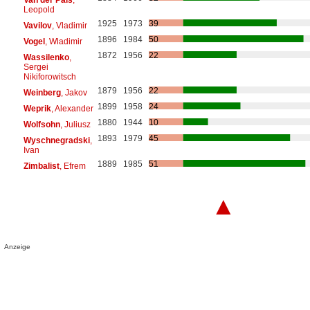
Leopold
1925
1973
39
Vavilov
, Vladimir
1896
1984
50
Vogel
, Wladimir
1872
1956
22
Wassilenko
,
Sergei
Nikiforowitsch
1879
1956
22
Weinberg
, Jakov
1899
1958
24
Weprik
, Alexander
1880
1944
10
Wolfsohn
, Juliusz
1893
1979
45
Wyschnegradski
,
Ivan
1889
1985
51
Zimbalist
, Efrem
▲
Anzeige