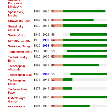
Konstantin
Nikolaevich
1898
1985
51
Spoliansky
,
Mischa
1882
1971
37
Strawinsky
, Igor
1910
1994
60
Strawinsky
,
Soulima
1942
2012
56
Suslin
, Viktor
1915
1998
64
Sviridov
, Georgy
1915
1998
64
Swiridow
, Georgi
1939
2010
59
Tishchenko
, Boris
1925
1996
62
Tschaikowsky
,
Boris
1899
1977
43
Tscherepnin
,
Alexander
1943
1998
55
Tscherepnin
, Ivan
1873
1945
11
Tscherepnin
,
Nikolai
1877
1944
10
Tschesnokow
,
Pavel
1919
2006
64
Ustvolskaya
,
Galina
1884
1966
32
Van der Pals
,