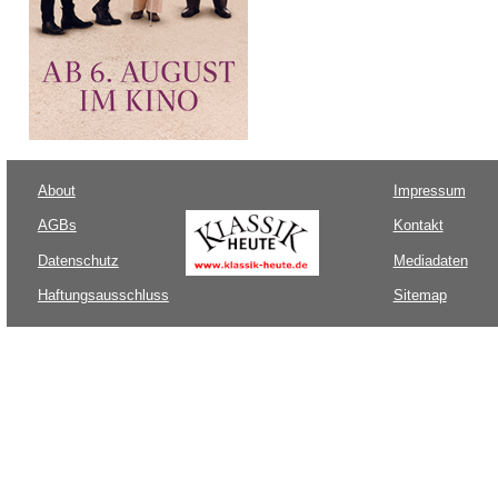
About
Impressum
AGBs
Kontakt
Datenschutz
Mediadaten
Haftungsausschluss
Sitemap