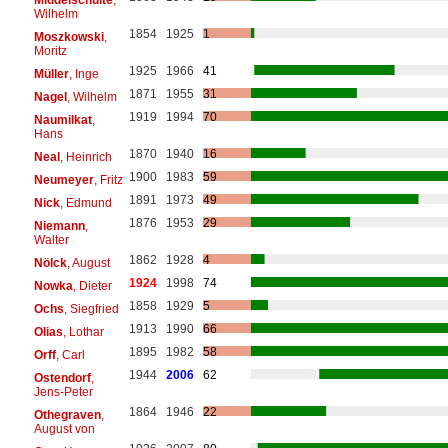
Wilhelm
1854
1925
1
Moszkowski
,
Moritz
1925
1966
41
Müller
, Inge
1871
1955
31
Nagel
, Wilhelm
1919
1994
70
Naumilkat
,
Hans
1870
1940
16
Neal
, Heinrich
1900
1983
59
Neumeyer
, Fritz
1891
1973
49
Nick
, Edmund
1876
1953
29
Niemann
,
Walter
1862
1928
4
Nölck
, August
1924
1998
74
Nowka
, Dieter
1858
1929
5
Ochs
, Siegfried
1913
1990
66
Olias
, Lothar
1895
1982
58
Orff
, Carl
1944
2006
62
Ostendorf
,
Jens-Peter
1864
1946
22
Othegraven
,
August von