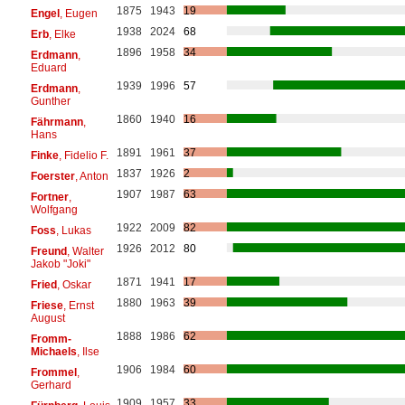
1875
1943
19
Engel
, Eugen
1938
2024
68
Erb
, Elke
1896
1958
34
Erdmann
,
Eduard
1939
1996
57
Erdmann
,
Gunther
1860
1940
16
Fährmann
,
Hans
1891
1961
37
Finke
, Fidelio F.
1837
1926
2
Foerster
, Anton
1907
1987
63
Fortner
,
Wolfgang
1922
2009
82
Foss
, Lukas
1926
2012
80
Freund
, Walter
Jakob "Joki"
1871
1941
17
Fried
, Oskar
1880
1963
39
Friese
, Ernst
August
1888
1986
62
Fromm-
Michaels
, Ilse
1906
1984
60
Frommel
,
Gerhard
1909
1957
33