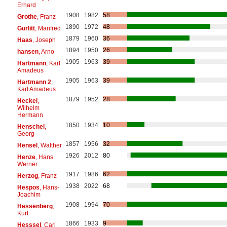
Erhard
1908
1982
58
Grothe
, Franz
1890
1972
48
Gurlitt
, Manfred
1879
1960
36
Haas
, Joseph
1894
1950
26
hansen
, Arno
1905
1963
39
Hartmann
, Karl
Amadeus
1905
1963
39
Hartmann 2
,
Karl Amadeus
1879
1952
28
Heckel
,
Wilhelm
Hermann
1850
1934
10
Henschel
,
Georg
1857
1956
32
Hensel
, Walther
1926
2012
80
Henze
, Hans
Werner
1917
1986
62
Herzog
, Franz
1938
2022
68
Hespos
, Hans-
Joachim
1908
1994
70
Hessenberg
,
Kurt
1866
1933
9
Hesssel
, Carl