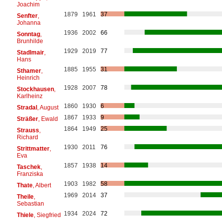
Joachim
1879
1961
37
Senfter
,
Johanna
1936
2002
66
Sonntag
,
Brunhilde
1929
2019
77
Stadlmair
,
Hans
1885
1955
31
Sthamer
,
Heinrich
1928
2007
78
Stockhausen
,
Karlheinz
1860
1930
6
Stradal
, August
1867
1933
9
Sträßer
, Ewald
1864
1949
25
Strauss
,
Richard
1930
2011
76
Strittmatter
,
Eva
1857
1938
14
Taschek
,
Franziska
1903
1982
58
Thate
, Albert
1969
2014
37
Theile
,
Sebastian
1934
2024
72
Thiele
, Siegfried