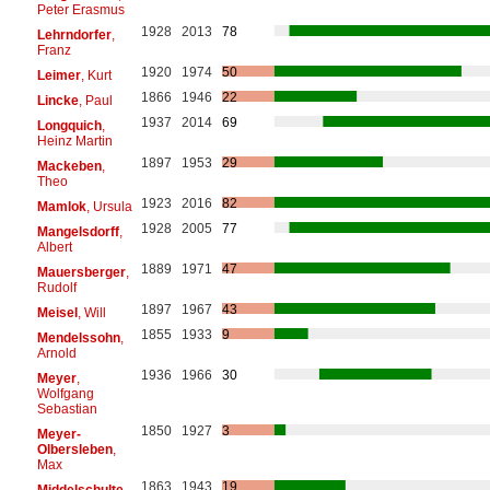
Peter Erasmus
1928
2013
78
Lehrndorfer
,
Franz
1920
1974
50
Leimer
, Kurt
1866
1946
22
Lincke
, Paul
1937
2014
69
Longquich
,
Heinz Martin
1897
1953
29
Mackeben
,
Theo
1923
2016
82
Mamlok
, Ursula
1928
2005
77
Mangelsdorff
,
Albert
1889
1971
47
Mauersberger
,
Rudolf
1897
1967
43
Meisel
, Will
1855
1933
9
Mendelssohn
,
Arnold
1936
1966
30
Meyer
,
Wolfgang
Sebastian
1850
1927
3
Meyer-
Olbersleben
,
Max
1863
1943
19
Middelschulte
,