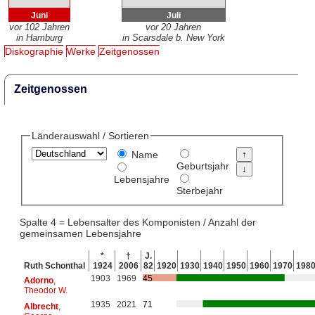
Juni
Juli
vor 102 Jahren
vor 20 Jahren
in Hamburg
in Scarsdale b. New York
Diskographie
Werke
Zeitgenossen
Zeitgenossen
Länderauswahl / Sortieren
Name
Geburtsjahr
Lebensjahre
Sterbejahr
Spalte 4 = Lebensalter des Komponisten / Anzahl der
gemeinsamen Lebensjahre
*
†
J.
Ruth Schonthal
1924
2006
82
1920
1930
1940
1950
1960
1970
198
1903
1969
45
Adorno
,
Theodor W.
1935
2021
71
Albrecht
,