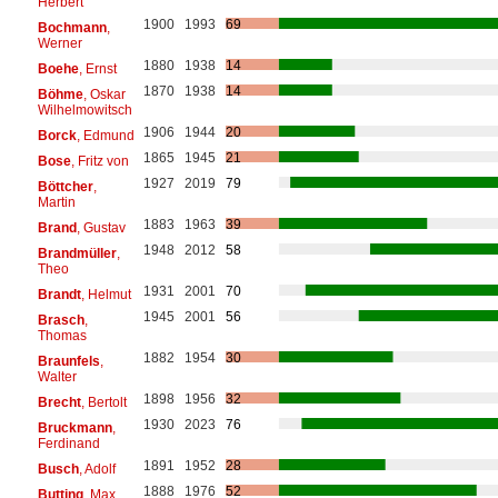
Herbert
1900
1993
69
Bochmann
,
Werner
1880
1938
14
Boehe
, Ernst
1870
1938
14
Böhme
, Oskar
Wilhelmowitsch
1906
1944
20
Borck
, Edmund
1865
1945
21
Bose
, Fritz von
1927
2019
79
Böttcher
,
Martin
1883
1963
39
Brand
, Gustav
1948
2012
58
Brandmüller
,
Theo
1931
2001
70
Brandt
, Helmut
1945
2001
56
Brasch
,
Thomas
1882
1954
30
Braunfels
,
Walter
1898
1956
32
Brecht
, Bertolt
1930
2023
76
Bruckmann
,
Ferdinand
1891
1952
28
Busch
, Adolf
1888
1976
52
Butting
, Max