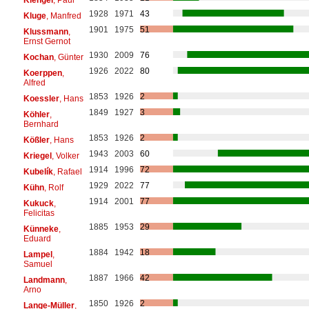
1928
1971
43
Kluge
, Manfred
1901
1975
51
Klussmann
,
Ernst Gernot
1930
2009
76
Kochan
, Günter
1926
2022
80
Koerppen
,
Alfred
1853
1926
2
Koessler
, Hans
1849
1927
3
Köhler
,
Bernhard
1853
1926
2
Kößler
, Hans
1943
2003
60
Kriegel
, Volker
1914
1996
72
Kubelík
, Rafael
1929
2022
77
Kühn
, Rolf
1914
2001
77
Kukuck
,
Felicitas
1885
1953
29
Künneke
,
Eduard
1884
1942
18
Lampel
,
Samuel
1887
1966
42
Landmann
,
Arno
1850
1926
2
Lange-Müller
,