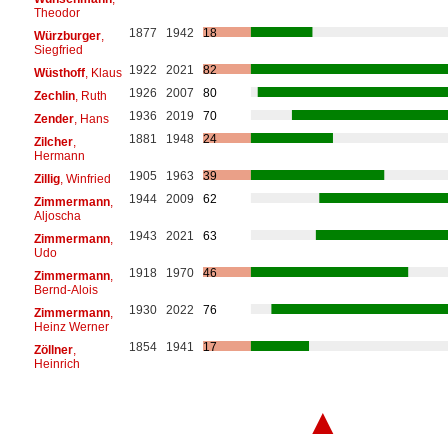
Theodor
1877
1942
18
Würzburger
,
Siegfried
1922
2021
82
Wüsthoff
, Klaus
1926
2007
80
Zechlin
, Ruth
1936
2019
70
Zender
, Hans
1881
1948
24
Zilcher
,
Hermann
1905
1963
39
Zillig
, Winfried
1944
2009
62
Zimmermann
,
Aljoscha
1943
2021
63
Zimmermann
,
Udo
1918
1970
46
Zimmermann
,
Bernd-Alois
1930
2022
76
Zimmermann
,
Heinz Werner
1854
1941
17
Zöllner
,
Heinrich
▲