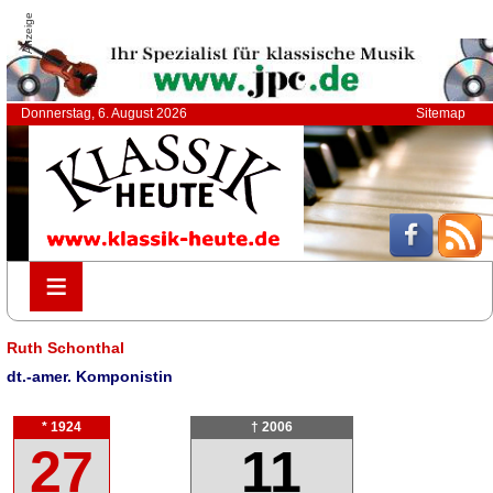
Anzeige
Donnerstag, 6. August 2026
Sitemap
≡
≡
Ruth Schonthal
dt.-amer. Komponistin
* 1924
† 2006
27
11