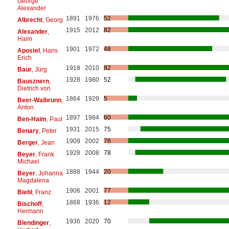
George
Alexander
1891
1976
52
Albrecht
, Georg
1915
2012
82
Alexander
,
Haim
1901
1972
48
Apostel
, Hans
Erich
1918
2010
82
Baur
, Jürg
1928
1980
52
Bausznern
,
Dietrich von
1864
1929
5
Beer-Walbrunn
,
Anton
1897
1984
60
Ben-Haim
, Paul
1931
2015
75
Benary
, Peter
1909
2002
78
Berger
, Jean
1928
2008
78
Beyer
, Frank
Michael
1888
1944
20
Beyer
, Johanna
Magdalena
1906
2001
77
Biebl
, Franz
1868
1936
12
Bischoff
,
Hermann
1936
2020
70
Blendinger
,