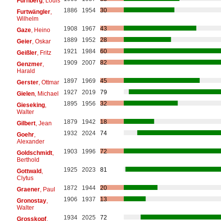
Fürnberg
, Louis
1886
1954
30
Furtwängler
,
Wilhelm
1908
1967
43
Gaze
, Heino
1889
1952
28
Geier
, Oskar
1921
1984
60
Geißler
, Fritz
1909
2007
82
Genzmer
,
Harald
1897
1969
45
Gerster
, Ottmar
1927
2019
79
Gielen
, Michael
1895
1956
32
Gieseking
,
Walter
1879
1942
18
Gilbert
, Jean
1932
2024
74
Goehr
,
Alexander
1903
1996
72
Goldschmidt
,
Berthold
1925
2023
81
Gottwald
,
Clytus
1872
1944
20
Graener
, Paul
1906
1937
13
Gronostay
,
Walter
1934
2025
72
Grosskopf
,