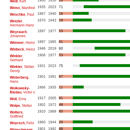
1900
1950
26
Weill
, Kurt
1935
2023
71
Weiss
, Manfred
1867
1940
16
Weschke
, Paul
1870
1943
19
Wetzler
,
Hermann Hans
1897
1977
53
Weyrauch
,
Johannes
1897
1985
61
Wimmer
, Heinz
1946
2019
60
Winbeck
, Heinz
1906
1977
53
Winkler
,
Gerhard
1931
2023
75
Winkler
, Stefan
Georg
1901
1991
67
Winterberg
,
Hans
1866
1935
11
Woikowsky-
Biedau
, Victor v.
1917
2005
81
Woll
, Erna
1902
1972
48
Wolpe
, Stefan
1910
1989
65
Wolters
,
Gottfried
1860
1944
20
Woyrsch
, Felix
1901
1992
68
Wünschmann
,