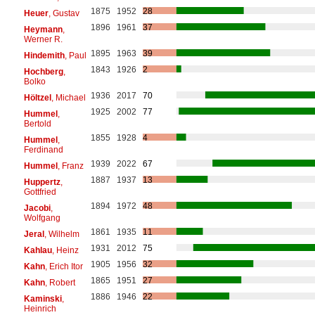
1875
1952
28
Heuer
, Gustav
1896
1961
37
Heymann
,
Werner R.
1895
1963
39
Hindemith
, Paul
1843
1926
2
Hochberg
,
Bolko
1936
2017
70
Höltzel
, Michael
1925
2002
77
Hummel
,
Bertold
1855
1928
4
Hummel
,
Ferdinand
1939
2022
67
Hummel
, Franz
1887
1937
13
Huppertz
,
Gottfried
1894
1972
48
Jacobi
,
Wolfgang
1861
1935
11
Jeral
, Wilhelm
1931
2012
75
Kahlau
, Heinz
1905
1956
32
Kahn
, Erich Itor
1865
1951
27
Kahn
, Robert
1886
1946
22
Kaminski
,
Heinrich