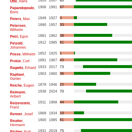
1926
2007
80
Otte
, Hans
1906
1991
67
Papandopoulo
,
Boris
1849
1927
3
Peters
, Max
1890
1957
33
Petersen
,
Wilhelm
1881
1962
38
Petri
, Egon
1912
1985
61
Petzold
,
Johannes
1852
1925
1
Posse
, Wilhelm
1891
1967
43
Protze
, Curt
1933
2017
73
Ragwitz
, Erhard
1903
1960
36
Raphael
,
Günter
1878
1946
22
Reiche
, Eugen
1936
2024
70
Reimann
,
Aribert
1911
1968
44
Reizenstein
,
Franz
1868
1934
10
Renner
, Josef
1900
1985
61
Reutter
,
Hermann
1931
2019
75
Richter
, Kurt