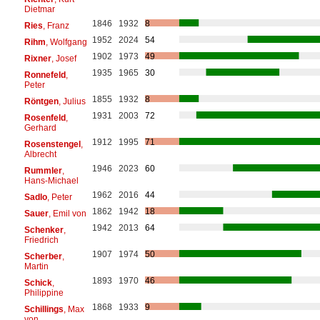
Dietmar
1846
1932
8
Ries
, Franz
1952
2024
54
Rihm
, Wolfgang
1902
1973
49
Rixner
, Josef
1935
1965
30
Ronnefeld
,
Peter
1855
1932
8
Röntgen
, Julius
1931
2003
72
Rosenfeld
,
Gerhard
1912
1995
71
Rosenstengel
,
Albrecht
1946
2023
60
Rummler
,
Hans-Michael
1962
2016
44
Sadlo
, Peter
1862
1942
18
Sauer
, Emil von
1942
2013
64
Schenker
,
Friedrich
1907
1974
50
Scherber
,
Martin
1893
1970
46
Schick
,
Philippine
1868
1933
9
Schillings
, Max
von