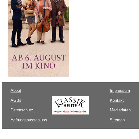
About
Impressum
AGBs
Kontakt
Datenschutz
Mediadaten
Haftungsausschluss
Sitemap