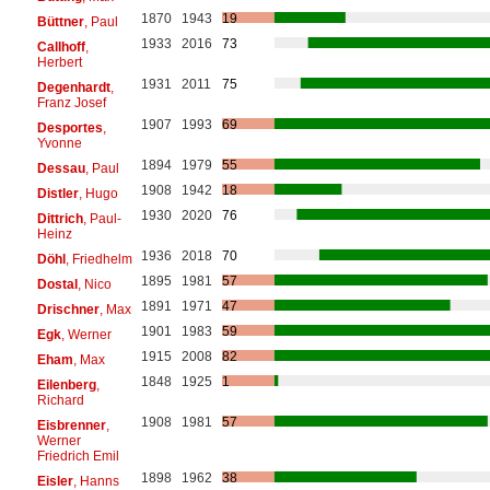
1870
1943
19
Büttner
, Paul
1933
2016
73
Callhoff
,
Herbert
1931
2011
75
Degenhardt
,
Franz Josef
1907
1993
69
Desportes
,
Yvonne
1894
1979
55
Dessau
, Paul
1908
1942
18
Distler
, Hugo
1930
2020
76
Dittrich
, Paul-
Heinz
1936
2018
70
Döhl
, Friedhelm
1895
1981
57
Dostal
, Nico
1891
1971
47
Drischner
, Max
1901
1983
59
Egk
, Werner
1915
2008
82
Eham
, Max
1848
1925
1
Eilenberg
,
Richard
1908
1981
57
Eisbrenner
,
Werner
Friedrich Emil
1898
1962
38
Eisler
, Hanns