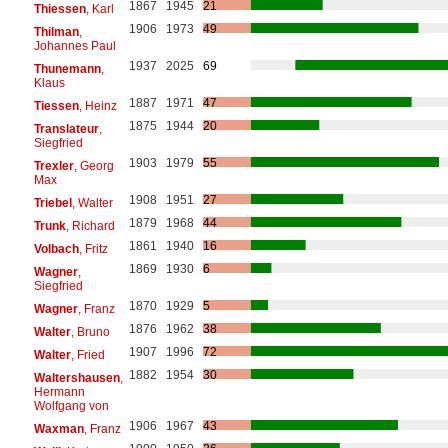
1867
1945
21
Thiessen
, Karl
1906
1973
49
Thilman
,
Johannes Paul
1937
2025
69
Thunemann
,
Klaus
1887
1971
47
Tiessen
, Heinz
1875
1944
20
Translateur
,
Siegfried
1903
1979
55
Trexler
, Georg
Max
1908
1951
27
Triebel
, Walter
1879
1968
44
Trunk
, Richard
1861
1940
16
Volbach
, Fritz
1869
1930
6
Wagner
,
Siegfried
1870
1929
5
Wagner
, Franz
1876
1962
38
Walter
, Bruno
1907
1996
72
Walter
, Fried
1882
1954
30
Waltershausen
,
Hermann
Wolfgang von
1906
1967
43
Waxman
, Franz