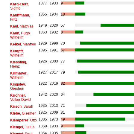
1877
1933
9
Karg-Elert
,
Sigfrid
1855
1934
10
Kauffmann
,
Fritz
1949
2020
57
Kaul
, Matthias
1863
1932
8
Kaun
, Hugo
Wilhelm
1929
1999
70
Kelkel
, Manfred
1895
1991
67
Kempff
,
Wilhelm
1926
2003
77
Kiessling
,
Heinz
1927
2017
79
Killmayer
,
Wilhelm
1922
2019
82
Kingsley
,
Gershon
1942
2020
64
Kirchner
,
Volker David
1935
2013
71
Kirsch
, Sarah
1925
2009
81
Klebe
, Giselher
1885
1973
49
Klemperer
, Otto
1859
1933
9
Klengel
, Julius
1854
1935
11
Klengel
, Paul