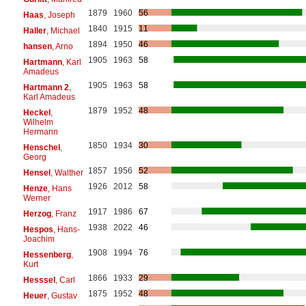
1879
1960
56
Haas
, Joseph
1840
1915
11
Haller
, Michael
1894
1950
46
hansen
, Arno
1905
1963
58
Hartmann
, Karl
Amadeus
1905
1963
58
Hartmann 2
,
Karl Amadeus
1879
1952
48
Heckel
,
Wilhelm
Hermann
1850
1934
30
Henschel
,
Georg
1857
1956
52
Hensel
, Walther
1926
2012
58
Henze
, Hans
Werner
1917
1986
67
Herzog
, Franz
1938
2022
46
Hespos
, Hans-
Joachim
1908
1994
76
Hessenberg
,
Kurt
1866
1933
29
Hesssel
, Carl
1875
1952
48
Heuer
, Gustav