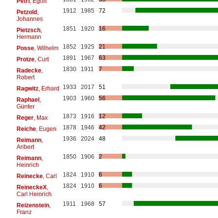
Petri
, Egon
1912
1985
72
Petzold
,
Johannes
1851
1920
16
Pietzsch
,
Hermann
1852
1925
21
Posse
, Wilhelm
1891
1967
63
Protze
, Curt
1830
1911
7
Radecke
,
Robert
1933
2017
51
Ragwitz
, Erhard
1903
1960
56
Raphael
,
Günter
1873
1916
12
Reger
, Max
1878
1946
42
Reiche
, Eugen
1936
2024
48
Reimann
,
Aribert
1850
1906
2
Reimann
,
Heinrich
1824
1910
6
Reinecke
, Carl
1824
1910
6
ReineckeX
,
Carl Heinrich
1911
1968
57
Reizenstein
,
Franz