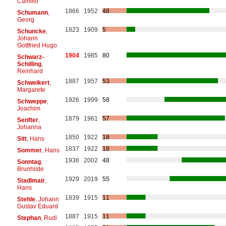
Camillo
1866
1952
48
Schumann
,
Georg
1823
1909
5
Schuncke
,
Johann
Gottfried Hugo
1904
1985
80
Schwarz-
Schilling
,
Reinhard
1887
1957
53
Schweikert
,
Margarete
1926
1999
58
Schweppe
,
Joachim
1879
1961
57
Senfter
,
Johanna
1850
1922
18
Sitt
, Hans
1837
1922
18
Sommer
, Hans
1936
2002
48
Sonntag
,
Brunhilde
1929
2019
55
Stadlmair
,
Hans
1839
1915
11
Stehle
, Johann
Gustav Eduard
1887
1915
11
Stephan
, Rudi