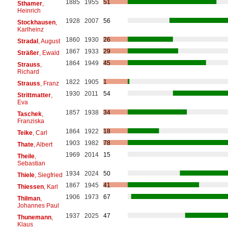
1885
1955
51
Sthamer
,
Heinrich
1928
2007
56
Stockhausen
,
Karlheinz
1860
1930
26
Stradal
, August
1867
1933
29
Sträßer
, Ewald
1864
1949
45
Strauss
,
Richard
1822
1905
1
Strauss
, Franz
1930
2011
54
Strittmatter
,
Eva
1857
1938
34
Taschek
,
Franziska
1864
1922
18
Teike
, Carl
1903
1982
78
Thate
, Albert
1969
2014
15
Theile
,
Sebastian
1934
2024
50
Thiele
, Siegfried
1867
1945
41
Thiessen
, Karl
1906
1973
67
Thilman
,
Johannes Paul
1937
2025
47
Thunemann
,
Klaus