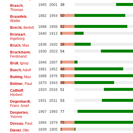
1945
2001
39
Brasch
,
Thomas
1882
1954
50
Braunfels
,
Walter
1898
1956
52
Brecht
, Bertolt
1840
1913
9
Bronsart
,
Ingeborg
1838
1920
16
Bruch
, Max
1930
2023
54
Bruckmann
,
Ferdinand
1846
1907
3
Brüll
, Ignaz
1891
1952
48
Busch
, Adolf
1888
1976
72
Butting
, Max
1870
1943
39
Büttner
, Paul
1933
2016
51
Callhoff
,
Herbert
1931
2011
53
Degenhardt
,
Franz Josef
1907
1993
77
Desportes
,
Yvonne
1894
1979
75
Dessau
, Paul
1839
1905
1
Dienel
, Otto