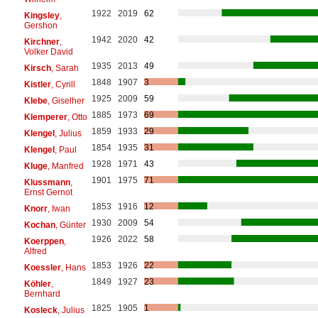
1922
2019
62
Kingsley
,
Gershon
1942
2020
42
Kirchner
,
Volker David
1935
2013
49
Kirsch
, Sarah
1848
1907
3
Kistler
, Cyrill
1925
2009
59
Klebe
, Giselher
1885
1973
69
Klemperer
, Otto
1859
1933
29
Klengel
, Julius
1854
1935
31
Klengel
, Paul
1928
1971
43
Kluge
, Manfred
1901
1975
71
Klussmann
,
Ernst Gernot
1853
1916
12
Knorr
, Iwan
1930
2009
54
Kochan
, Günter
1926
2022
58
Koerppen
,
Alfred
1853
1926
22
Koessler
, Hans
1849
1927
23
Köhler
,
Bernhard
1825
1905
1
Kosleck
, Julius