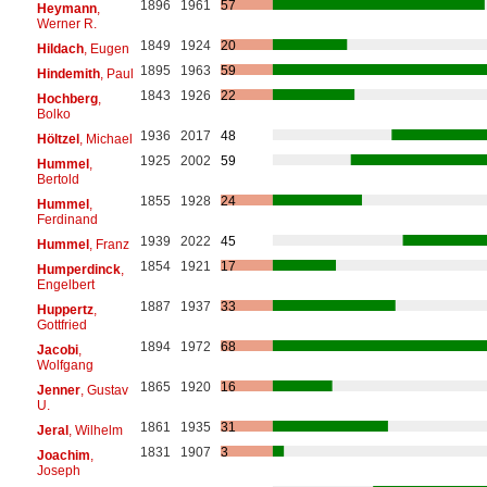
1896
1961
57
Heymann
,
Werner R.
1849
1924
20
Hildach
, Eugen
1895
1963
59
Hindemith
, Paul
1843
1926
22
Hochberg
,
Bolko
1936
2017
48
Höltzel
, Michael
1925
2002
59
Hummel
,
Bertold
1855
1928
24
Hummel
,
Ferdinand
1939
2022
45
Hummel
, Franz
1854
1921
17
Humperdinck
,
Engelbert
1887
1937
33
Huppertz
,
Gottfried
1894
1972
68
Jacobi
,
Wolfgang
1865
1920
16
Jenner
, Gustav
U.
1861
1935
31
Jeral
, Wilhelm
1831
1907
3
Joachim
,
Joseph