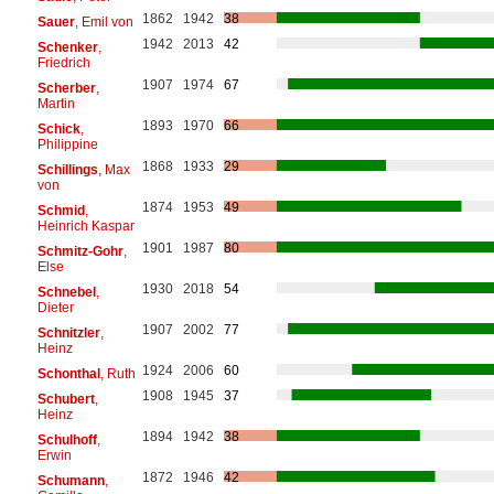
1862
1942
38
Sauer
, Emil von
1942
2013
42
Schenker
,
Friedrich
1907
1974
67
Scherber
,
Martin
1893
1970
66
Schick
,
Philippine
1868
1933
29
Schillings
, Max
von
1874
1953
49
Schmid
,
Heinrich Kaspar
1901
1987
80
Schmitz-Gohr
,
Else
1930
2018
54
Schnebel
,
Dieter
1907
2002
77
Schnitzler
,
Heinz
1924
2006
60
Schonthal
, Ruth
1908
1945
37
Schubert
,
Heinz
1894
1942
38
Schulhoff
,
Erwin
1872
1946
42
Schumann
,