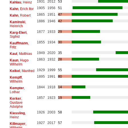
1931
2012
53
Kahlau
, Heinz
1905
1956
51
Kahn
, Erich Itor
1865
1951
47
Kahn
, Robert
1886
1946
42
Kaminski
,
Heinrich
1877
1933
29
Karg-Elert
,
Sigfrid
1855
1934
30
Kauffmann
,
Fritz
1949
2020
35
Kaul
, Matthias
1863
1932
28
Kaun
, Hugo
Wilhelm
1929
1999
55
Kelkel
, Manfred
1895
1991
80
Kempff
,
Wilhelm
1844
1918
14
Kempter
,
Lothar
1857
1923
19
Kerker
,
Gustave
Adolphe
1926
2003
58
Kiessling
,
Heinz
1927
2017
57
Killmayer
,
Wilhelm