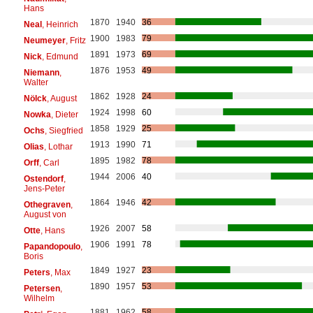
Hans
1870
1940
36
Neal
, Heinrich
1900
1983
79
Neumeyer
, Fritz
1891
1973
69
Nick
, Edmund
1876
1953
49
Niemann
,
Walter
1862
1928
24
Nölck
, August
1924
1998
60
Nowka
, Dieter
1858
1929
25
Ochs
, Siegfried
1913
1990
71
Olias
, Lothar
1895
1982
78
Orff
, Carl
1944
2006
40
Ostendorf
,
Jens-Peter
1864
1946
42
Othegraven
,
August von
1926
2007
58
Otte
, Hans
1906
1991
78
Papandopoulo
,
Boris
1849
1927
23
Peters
, Max
1890
1957
53
Petersen
,
Wilhelm
1881
1962
58