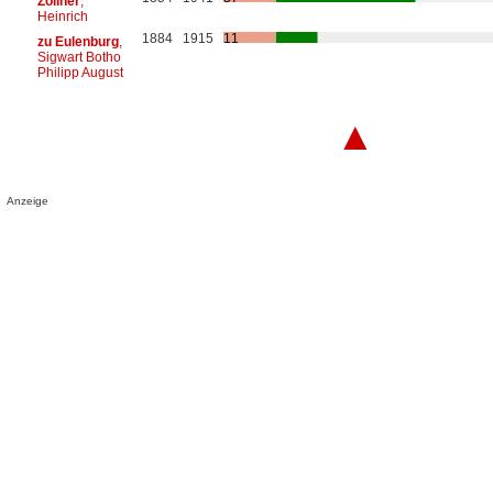
Zöllner
,
Heinrich
1884
1915
11
zu Eulenburg
,
Sigwart Botho
Philipp August
▲
Anzeige