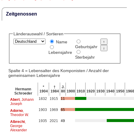
Zeitgenossen
Länderauswahl / Sortieren
Name
Geburtsjahr
Lebensjahre
Sterbejahr
Spalte 4 = Lebensalter des Komponisten / Anzahl der
gemeinsamen Lebensjahre
*
†
J.
Hermann
1904
1984
80
1900
1910
1920
1930
1940
1950
196
Schroeder
1832
1915
11
Abert
, Johann
Joseph
1903
1969
65
Adorno
,
Theodor W.
1935
2021
49
Albrecht
,
George
Alexander