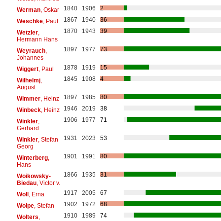
1840
1906
2
Werman
, Oskar
1867
1940
36
Weschke
, Paul
1870
1943
39
Wetzler
,
Hermann Hans
1897
1977
73
Weyrauch
,
Johannes
1878
1919
15
Wiggert
, Paul
1845
1908
4
Wilhelmj
,
August
1897
1985
80
Wimmer
, Heinz
1946
2019
38
Winbeck
, Heinz
1906
1977
71
Winkler
,
Gerhard
1931
2023
53
Winkler
, Stefan
Georg
1901
1991
80
Winterberg
,
Hans
1866
1935
31
Woikowsky-
Biedau
, Victor v.
1917
2005
67
Woll
, Erna
1902
1972
68
Wolpe
, Stefan
1910
1989
74
Wolters
,