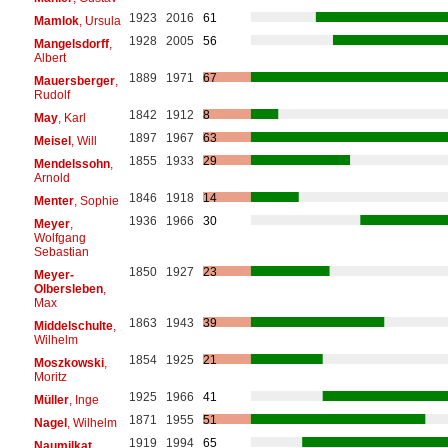
1923
2016
61
Mamlok
, Ursula
1928
2005
56
Mangelsdorff
,
Albert
1889
1971
67
Mauersberger
,
Rudolf
1842
1912
8
May
, Karl
1897
1967
63
Meisel
, Will
1855
1933
29
Mendelssohn
,
Arnold
1846
1918
14
Menter
, Sophie
1936
1966
30
Meyer
,
Wolfgang
Sebastian
1850
1927
23
Meyer-
Olbersleben
,
Max
1863
1943
39
Middelschulte
,
Wilhelm
1854
1925
21
Moszkowski
,
Moritz
1925
1966
41
Müller
, Inge
1871
1955
51
Nagel
, Wilhelm
1919
1994
65
Naumilkat
,