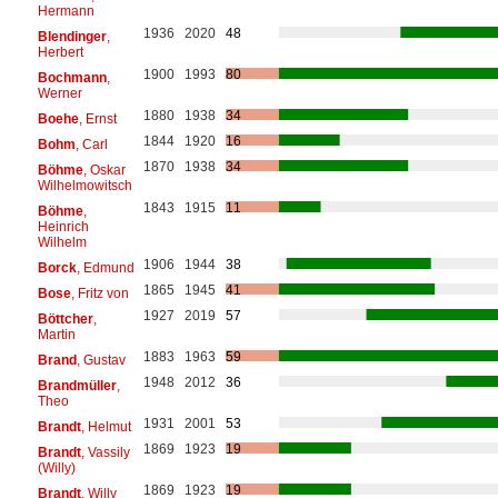
Hermann
1936
2020
48
Blendinger
,
Herbert
1900
1993
80
Bochmann
,
Werner
1880
1938
34
Boehe
, Ernst
1844
1920
16
Bohm
, Carl
1870
1938
34
Böhme
, Oskar
Wilhelmowitsch
1843
1915
11
Böhme
,
Heinrich
Wilhelm
1906
1944
38
Borck
, Edmund
1865
1945
41
Bose
, Fritz von
1927
2019
57
Böttcher
,
Martin
1883
1963
59
Brand
, Gustav
1948
2012
36
Brandmüller
,
Theo
1931
2001
53
Brandt
, Helmut
1869
1923
19
Brandt
, Vassily
(Willy)
1869
1923
19
Brandt
, Willy