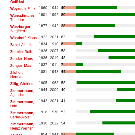
Gottfried
1860
1944
40
Woyrsch
, Felix
1901
1992
80
Wünschmann
,
Theodor
1877
1942
38
Würzburger
,
Siegfried
1922
2021
62
Wüsthoff
, Klaus
1834
1910
6
Zabel
, Albert
1926
2007
58
Zechlin
, Ruth
1936
2019
48
Zender
, Hans
1837
1911
7
Zenger
, Max
1881
1948
44
Zilcher
,
Hermann
1905
1963
58
Zillig
, Winfried
1944
2009
40
Zimmermann
,
Aljoscha
1943
2021
41
Zimmermann
,
Udo
1918
1970
52
Zimmermann
,
Bernd-Alois
1930
2022
54
Zimmermann
,
Heinz Werner
1854
1941
37