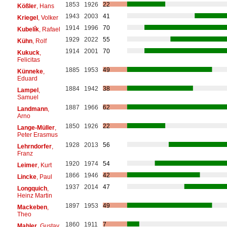
1853
1926
22
Kößler
, Hans
1943
2003
41
Kriegel
, Volker
1914
1996
70
Kubelík
, Rafael
1929
2022
55
Kühn
, Rolf
1914
2001
70
Kukuck
,
Felicitas
1885
1953
49
Künneke
,
Eduard
1884
1942
38
Lampel
,
Samuel
1887
1966
62
Landmann
,
Arno
1850
1926
22
Lange-Müller
,
Peter Erasmus
1928
2013
56
Lehrndorfer
,
Franz
1920
1974
54
Leimer
, Kurt
1866
1946
42
Lincke
, Paul
1937
2014
47
Longquich
,
Heinz Martin
1897
1953
49
Mackeben
,
Theo
1860
1911
7
Mahler
, Gustav