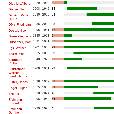
1829
1908
4
Dietrich
, Albert
1908
1942
34
Distler
, Hugo
1930
2020
54
Dittrich
, Paul-
Heinz
1936
2018
48
Döhl
, Friedhelm
1895
1981
77
Dostal
, Nico
1835
1913
9
Draeseke
, Felix
1891
1971
67
Drischner
, Max
1901
1983
79
Egk
, Werner
1915
2008
69
Eham
, Max
1848
1925
21
Eilenberg
,
Richard
1908
1981
73
Eisbrenner
,
Werner
Friedrich Emil
1898
1962
58
Eisler
, Hanns
1875
1943
39
Engel
, Eugen
1938
2024
46
Erb
, Elke
1896
1958
54
Erdmann
,
Eduard
1939
1996
45
Erdmann
,
Gunther