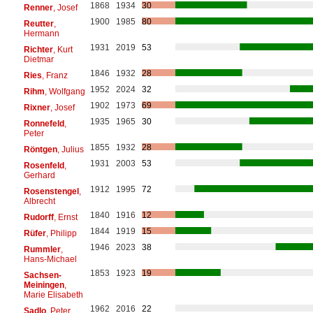
1868
1934
30
Renner
, Josef
1900
1985
80
Reutter
,
Hermann
1931
2019
53
Richter
, Kurt
Dietmar
1846
1932
28
Ries
, Franz
1952
2024
32
Rihm
, Wolfgang
1902
1973
69
Rixner
, Josef
1935
1965
30
Ronnefeld
,
Peter
1855
1932
28
Röntgen
, Julius
1931
2003
53
Rosenfeld
,
Gerhard
1912
1995
72
Rosenstengel
,
Albrecht
1840
1916
12
Rudorff
, Ernst
1844
1919
15
Rüfer
, Philipp
1946
2023
38
Rummler
,
Hans-Michael
1853
1923
19
Sachsen-
Meiningen
,
Marie Elisabeth
1962
2016
22
Sadlo
, Peter