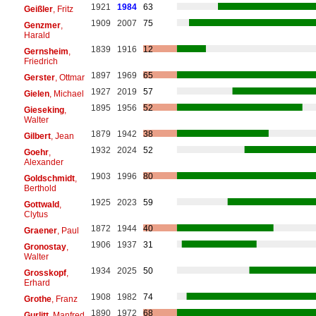
1921
1984
63
Geißler
, Fritz
1909
2007
75
Genzmer
,
Harald
1839
1916
12
Gernsheim
,
Friedrich
1897
1969
65
Gerster
, Ottmar
1927
2019
57
Gielen
, Michael
1895
1956
52
Gieseking
,
Walter
1879
1942
38
Gilbert
, Jean
1932
2024
52
Goehr
,
Alexander
1903
1996
80
Goldschmidt
,
Berthold
1925
2023
59
Gottwald
,
Clytus
1872
1944
40
Graener
, Paul
1906
1937
31
Gronostay
,
Walter
1934
2025
50
Grosskopf
,
Erhard
1908
1982
74
Grothe
, Franz
1890
1972
68
Gurlitt
, Manfred