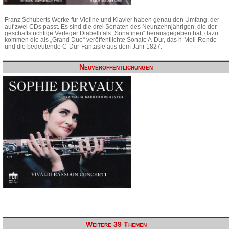
Franz Schuberts Werke für Violine und Klavier haben genau den Umfang, der
auf zwei CDs passt. Es sind die drei Sonaten des Neunzehnjährigen, die der
geschäftstüchtige Verleger Diabelli als „Sonatinen“ herausgegeben hat, dazu
kommen die als „Grand Duo“ veröffentlichte Sonate A-Dur, das h-Moll-Rondo
und die bedeutende C-Dur-Fantasie aus dem Jahr 1827.
Neuveröffentlichungen
Weitere 39 Themen