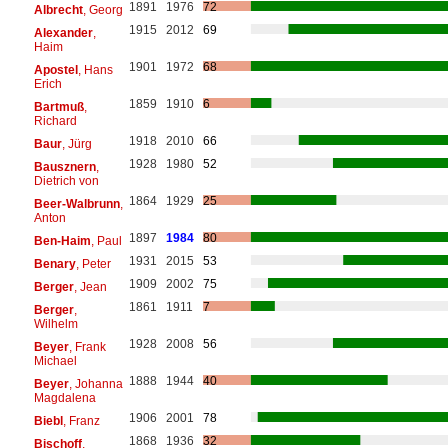
1891
1976
72
Albrecht
, Georg
1915
2012
69
Alexander
,
Haim
1901
1972
68
Apostel
, Hans
Erich
1859
1910
6
Bartmuß
,
Richard
1918
2010
66
Baur
, Jürg
1928
1980
52
Bausznern
,
Dietrich von
1864
1929
25
Beer-Walbrunn
,
Anton
1897
1984
80
Ben-Haim
, Paul
1931
2015
53
Benary
, Peter
1909
2002
75
Berger
, Jean
1861
1911
7
Berger
,
Wilhelm
1928
2008
56
Beyer
, Frank
Michael
1888
1944
40
Beyer
, Johanna
Magdalena
1906
2001
78
Biebl
, Franz
1868
1936
32
Bischoff
,