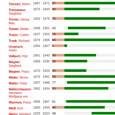
1887
1971
67
Tiessen
, Heinz
1875
1944
40
Translateur
,
Siegfried
1903
1979
75
Trexler
, Georg
Max
1908
1951
43
Triebel
, Walter
1837
1920
16
Troyer
, Carlos
1879
1968
64
Trunk
, Richard
1850
1907
3
Urspruch
,
Anton
1861
1940
36
Volbach
, Fritz
1869
1930
26
Wagner
,
Siegfried
1870
1929
25
Wagner
, Franz
1876
1962
58
Walter
, Bruno
1907
1996
77
Walter
, Fried
1882
1954
50
Waltershausen
,
Hermann
Wolfgang von
1906
1967
61
Waxman
, Franz
1900
1950
46
Weill
, Kurt
1935
2023
49
Weiss
, Manfred