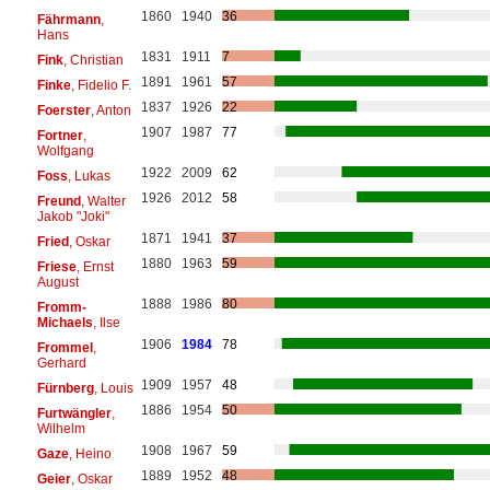
1860
1940
36
Fährmann
,
Hans
1831
1911
7
Fink
, Christian
1891
1961
57
Finke
, Fidelio F.
1837
1926
22
Foerster
, Anton
1907
1987
77
Fortner
,
Wolfgang
1922
2009
62
Foss
, Lukas
1926
2012
58
Freund
, Walter
Jakob "Joki"
1871
1941
37
Fried
, Oskar
1880
1963
59
Friese
, Ernst
August
1888
1986
80
Fromm-
Michaels
, Ilse
1906
1984
78
Frommel
,
Gerhard
1909
1957
48
Fürnberg
, Louis
1886
1954
50
Furtwängler
,
Wilhelm
1908
1967
59
Gaze
, Heino
1889
1952
48
Geier
, Oskar