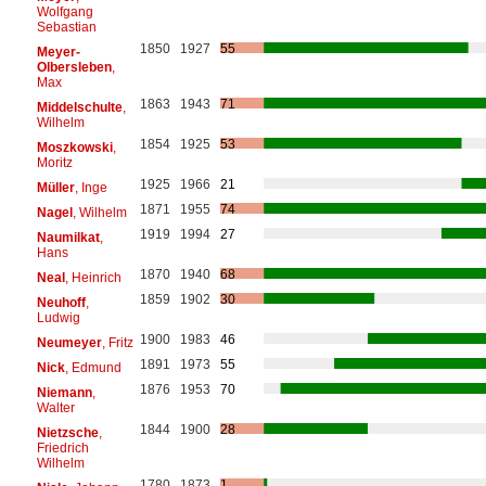
Wolfgang
Sebastian
1850
1927
55
Meyer-
Olbersleben
,
Max
1863
1943
71
Middelschulte
,
Wilhelm
1854
1925
53
Moszkowski
,
Moritz
1925
1966
21
Müller
, Inge
1871
1955
74
Nagel
, Wilhelm
1919
1994
27
Naumilkat
,
Hans
1870
1940
68
Neal
, Heinrich
1859
1902
30
Neuhoff
,
Ludwig
1900
1983
46
Neumeyer
, Fritz
1891
1973
55
Nick
, Edmund
1876
1953
70
Niemann
,
Walter
1844
1900
28
Nietzsche
,
Friedrich
Wilhelm
1780
1873
1