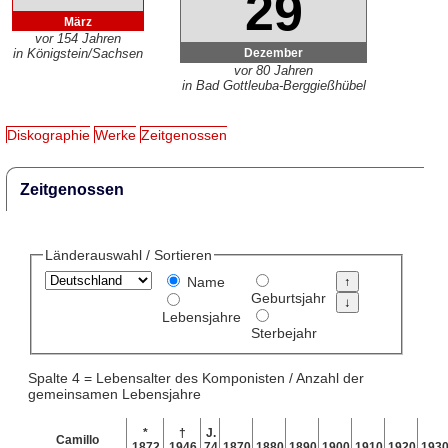
29
März
vor 154 Jahren
Dezember
in Königstein/Sachsen
vor 80 Jahren
in Bad Gottleuba-Berggießhübel
Diskographie
Werke
Zeitgenossen
Zeitgenossen
Länderauswahl / Sortieren
Name
Geburtsjahr
Lebensjahre
Sterbejahr
Spalte 4 = Lebensalter des Komponisten / Anzahl der
gemeinsamen Lebensjahre
*
†
J.
Camillo
1872
1946
74
1870
1880
1890
1900
1910
1920
193