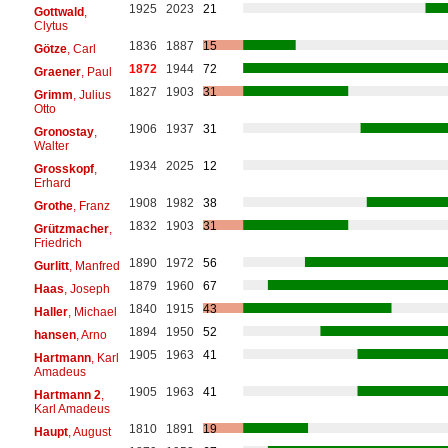
1925
2023
21
Gottwald
,
Clytus
1836
1887
15
Götze
, Carl
1872
1944
72
Graener
, Paul
1827
1903
31
Grimm
, Julius
Otto
1906
1937
31
Gronostay
,
Walter
1934
2025
12
Grosskopf
,
Erhard
1908
1982
38
Grothe
, Franz
1832
1903
31
Grützmacher
,
Friedrich
1890
1972
56
Gurlitt
, Manfred
1879
1960
67
Haas
, Joseph
1840
1915
43
Haller
, Michael
1894
1950
52
hansen
, Arno
1905
1963
41
Hartmann
, Karl
Amadeus
1905
1963
41
Hartmann 2
,
Karl Amadeus
1810
1891
19
Haupt
, August