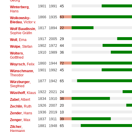
Georg
1901
1991
45
Winterberg
,
Hans
1866
1935
63
Woikowsky-
Biedau
, Victor v.
1817
1894
22
Wolf Baudissin
,
Sophie Gräfin
1917
2005
29
Woll
, Erna
1902
1972
44
Wolpe
, Stefan
1910
1989
36
Wolters
,
Gottfried
1860
1944
72
Woyrsch
, Felix
1901
1992
45
Wünschmann
,
Theodor
1877
1942
65
Würzburger
,
Siegfried
1922
2021
24
Wüsthoff
, Klaus
1834
1910
38
Zabel
, Albert
1926
2007
20
Zechlin
, Ruth
1936
2019
10
Zender
, Hans
1837
1911
39
Zenger
, Max
1881
1948
65
Zilcher
,
Hermann