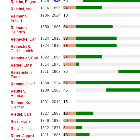
1878
1946
68
Reiche
, Eugen
1816
1896
24
Reichel
, Adolf
1936
2024
10
Reimann
,
Aribert
1850
1906
34
Reimann
,
Heinrich
1824
1910
38
Reinecke
, Carl
1824
1910
38
ReineckeX
,
Carl Heinrich
1822
1896
24
Reinthaler
, Carl
1814
1875
3
Reiter
, Ernst
1911
1968
35
Reizenstein
,
Franz
1868
1934
62
Renner
, Josef
1900
1985
46
Reutter
,
Hermann
1931
2019
15
Richter
, Kurt
Dietmar
1827
1888
16
Riedel
, Carl
1846
1932
60
Ries
, Franz
1812
1877
5
Rietz
, Julius
1811
1885
13
Ritter
, August