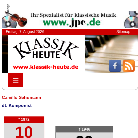
Anzeige
Freitag, 7. August 2026
Sitemap
≡
≡
Camillo Schumann
dt. Komponist
* 1872
10
† 1946