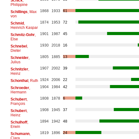
Schick
,
Philippine
1868
1933
61
Schillings
, Max
von
1874
1953
72
Schmid
,
Heinrich Kaspar
1901
1987
45
Schmitz-Gohr
,
Else
1930
2018
16
Schnebel
,
Dieter
1805
1885
13
Schneider
,
Julius
1907
2002
39
Schnitzler
,
Heinz
1924
2006
22
Schonthal
, Ruth
1904
1984
42
Schroeder
,
Hermann
1808
1878
6
Schubert
,
François
1908
1945
37
Schubert
,
Heinz
1894
1942
48
Schulhoff
,
Erwin
1819
1896
24
Schumann
,
Clara