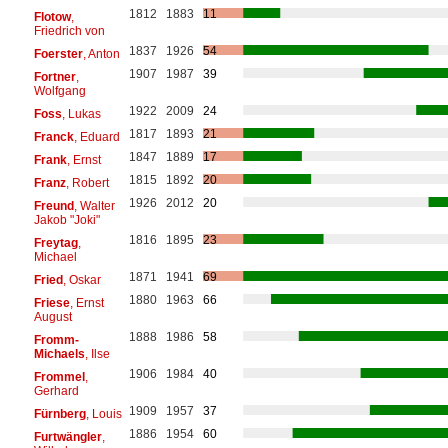
1812
1883
11
Flotow
,
Friedrich von
1837
1926
54
Foerster
, Anton
1907
1987
39
Fortner
,
Wolfgang
1922
2009
24
Foss
, Lukas
1817
1893
21
Franck
, Eduard
1847
1889
17
Frank
, Ernst
1815
1892
20
Franz
, Robert
1926
2012
20
Freund
, Walter
Jakob "Joki"
1816
1895
23
Freytag
,
Michael
1871
1941
69
Fried
, Oskar
1880
1963
66
Friese
, Ernst
August
1888
1986
58
Fromm-
Michaels
, Ilse
1906
1984
40
Frommel
,
Gerhard
1909
1957
37
Fürnberg
, Louis
1886
1954
60
Furtwängler
,