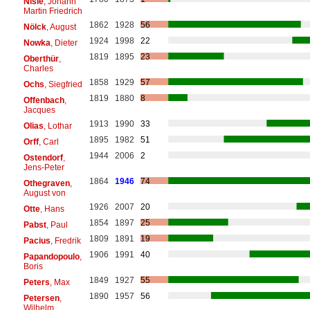
Nisle
, Johann
Martin Friedrich
1862
1928
56
Nölck
, August
1924
1998
22
Nowka
, Dieter
1819
1895
23
Oberthür
,
Charles
1858
1929
57
Ochs
, Siegfried
1819
1880
8
Offenbach
,
Jacques
1913
1990
33
Olias
, Lothar
1895
1982
51
Orff
, Carl
1944
2006
2
Ostendorf
,
Jens-Peter
1864
1946
74
Othegraven
,
August von
1926
2007
20
Otte
, Hans
1854
1897
25
Pabst
, Paul
1809
1891
19
Pacius
, Fredrik
1906
1991
40
Papandopoulo
,
Boris
1849
1927
55
Peters
, Max
1890
1957
56
Petersen
,
Wilhelm