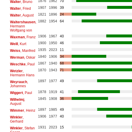
1876
1962
70
Walter
, Bruno
1907
1996
39
Walter
, Fried
1821
1896
24
Walter
, August
1882
1954
64
Waltershausen
,
Hermann
Wolfgang von
1906
1967
40
Waxman
, Franz
1900
1950
46
Weill
, Kurt
1935
2023
11
Weiss
, Manfred
1840
1906
34
Werman
, Oskar
1867
1940
68
Weschke
, Paul
1870
1943
71
Wetzler
,
Hermann Hans
1897
1977
49
Weyrauch
,
Johannes
1878
1919
41
Wiggert
, Paul
1845
1908
36
Wilhelmj
,
August
1897
1985
49
Wimmer
, Heinz
1906
1977
40
Winkler
,
Gerhard
1931
2023
15
Winkler
, Stefan