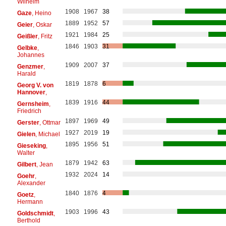
Wilhelm
1908
1967
38
Gaze
, Heino
1889
1952
57
Geier
, Oskar
1921
1984
25
Geißler
, Fritz
1846
1903
31
Gelbke
,
Johannes
1909
2007
37
Genzmer
,
Harald
1819
1878
6
Georg V. von
Hannover
,
1839
1916
44
Gernsheim
,
Friedrich
1897
1969
49
Gerster
, Ottmar
1927
2019
19
Gielen
, Michael
1895
1956
51
Gieseking
,
Walter
1879
1942
63
Gilbert
, Jean
1932
2024
14
Goehr
,
Alexander
1840
1876
4
Goetz
,
Hermann
1903
1996
43
Goldschmidt
,
Berthold