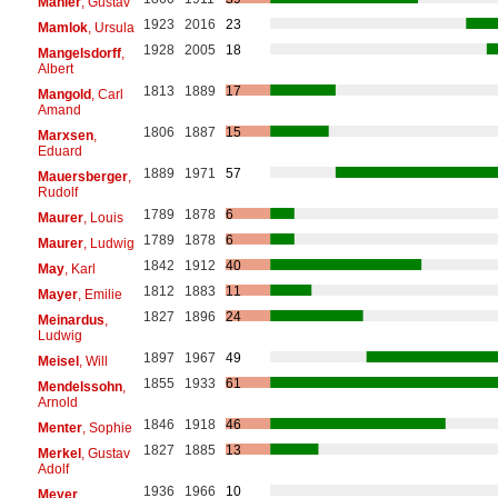
Mahler
, Gustav
1923
2016
23
Mamlok
, Ursula
1928
2005
18
Mangelsdorff
,
Albert
1813
1889
17
Mangold
, Carl
Amand
1806
1887
15
Marxsen
,
Eduard
1889
1971
57
Mauersberger
,
Rudolf
1789
1878
6
Maurer
, Louis
1789
1878
6
Maurer
, Ludwig
1842
1912
40
May
, Karl
1812
1883
11
Mayer
, Emilie
1827
1896
24
Meinardus
,
Ludwig
1897
1967
49
Meisel
, Will
1855
1933
61
Mendelssohn
,
Arnold
1846
1918
46
Menter
, Sophie
1827
1885
13
Merkel
, Gustav
Adolf
1936
1966
10
Meyer
,