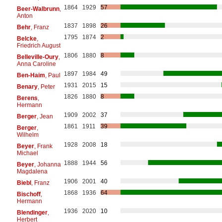
1864
1929
57
Beer-Walbrunn
,
Anton
1837
1898
26
Behr
, Franz
1795
1874
2
Belcke
,
Friedrich August
1806
1880
8
Belleville-Oury
,
Anna Caroline
1897
1984
49
Ben-Haim
, Paul
1931
2015
15
Benary
, Peter
1826
1880
8
Berens
,
Hermann
1909
2002
37
Berger
, Jean
1861
1911
39
Berger
,
Wilhelm
1928
2008
18
Beyer
, Frank
Michael
1888
1944
56
Beyer
, Johanna
Magdalena
1906
2001
40
Biebl
, Franz
1868
1936
64
Bischoff
,
Hermann
1936
2020
10
Blendinger
,
Herbert