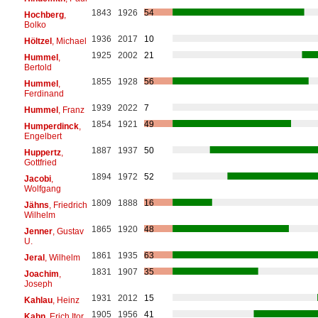
1843
1926
54
Hochberg
,
Bolko
1936
2017
10
Höltzel
, Michael
1925
2002
21
Hummel
,
Bertold
1855
1928
56
Hummel
,
Ferdinand
1939
2022
7
Hummel
, Franz
1854
1921
49
Humperdinck
,
Engelbert
1887
1937
50
Huppertz
,
Gottfried
1894
1972
52
Jacobi
,
Wolfgang
1809
1888
16
Jähns
, Friedrich
Wilhelm
1865
1920
48
Jenner
, Gustav
U.
1861
1935
63
Jeral
, Wilhelm
1831
1907
35
Joachim
,
Joseph
1931
2012
15
Kahlau
, Heinz
1905
1956
41
Kahn
, Erich Itor