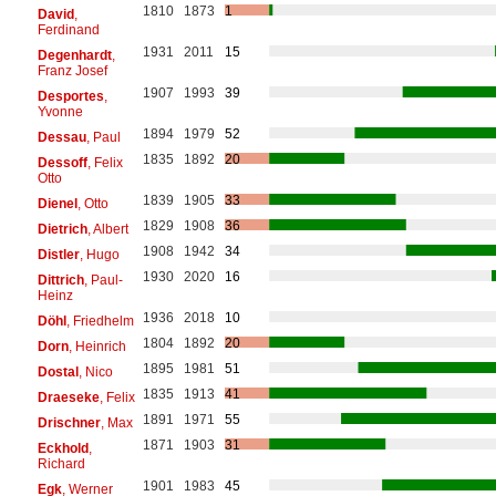
1810
1873
1
David
,
Ferdinand
1931
2011
15
Degenhardt
,
Franz Josef
1907
1993
39
Desportes
,
Yvonne
1894
1979
52
Dessau
, Paul
1835
1892
20
Dessoff
, Felix
Otto
1839
1905
33
Dienel
, Otto
1829
1908
36
Dietrich
, Albert
1908
1942
34
Distler
, Hugo
1930
2020
16
Dittrich
, Paul-
Heinz
1936
2018
10
Döhl
, Friedhelm
1804
1892
20
Dorn
, Heinrich
1895
1981
51
Dostal
, Nico
1835
1913
41
Draeseke
, Felix
1891
1971
55
Drischner
, Max
1871
1903
31
Eckhold
,
Richard
1901
1983
45
Egk
, Werner