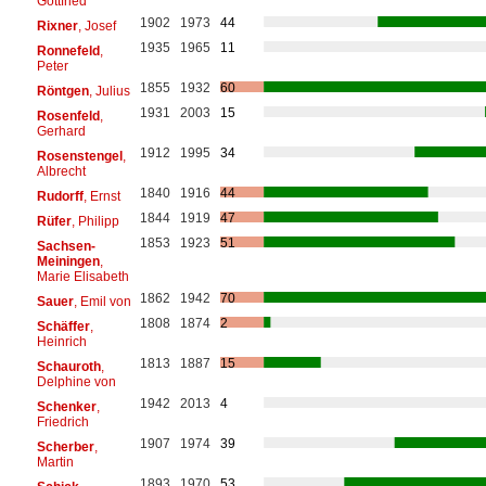
Gottfried
1902
1973
44
Rixner
, Josef
1935
1965
11
Ronnefeld
,
Peter
1855
1932
60
Röntgen
, Julius
1931
2003
15
Rosenfeld
,
Gerhard
1912
1995
34
Rosenstengel
,
Albrecht
1840
1916
44
Rudorff
, Ernst
1844
1919
47
Rüfer
, Philipp
1853
1923
51
Sachsen-
Meiningen
,
Marie Elisabeth
1862
1942
70
Sauer
, Emil von
1808
1874
2
Schäffer
,
Heinrich
1813
1887
15
Schauroth
,
Delphine von
1942
2013
4
Schenker
,
Friedrich
1907
1974
39
Scherber
,
Martin
1893
1970
53