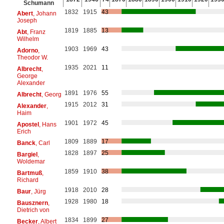
Schumann
1832
1915
43
Abert
, Johann
Joseph
1819
1885
13
Abt
, Franz
Wilhelm
1903
1969
43
Adorno
,
Theodor W.
1935
2021
11
Albrecht
,
George
Alexander
1891
1976
55
Albrecht
, Georg
1915
2012
31
Alexander
,
Haim
1901
1972
45
Apostel
, Hans
Erich
1809
1889
17
Banck
, Carl
1828
1897
25
Bargiel
,
Woldemar
1859
1910
38
Bartmuß
,
Richard
1918
2010
28
Baur
, Jürg
1928
1980
18
Bausznern
,
Dietrich von
1834
1899
27
Becker
, Albert