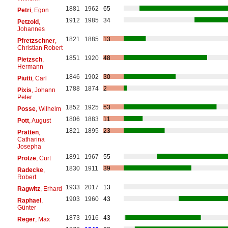
1881
1962
65
Petri
, Egon
1912
1985
34
Petzold
,
Johannes
1821
1885
13
Pfretzschner
,
Christian Robert
1851
1920
48
Pietzsch
,
Hermann
1846
1902
30
Piutti
, Carl
1788
1874
2
Pixis
, Johann
Peter
1852
1925
53
Posse
, Wilhelm
1806
1883
11
Pott
, August
1821
1895
23
Pratten
,
Catharina
Josepha
1891
1967
55
Protze
, Curt
1830
1911
39
Radecke
,
Robert
1933
2017
13
Ragwitz
, Erhard
1903
1960
43
Raphael
,
Günter
1873
1916
43
Reger
, Max