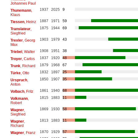
Johannes Paul
1937
2025
9
Thunemann
,
Klaus
1887
1971
59
Tiessen
, Heinz
1875
1944
69
Translateur
,
Siegfried
1903
1979
43
Trexler
, Georg
Max
1908
1951
38
Triebel
, Walter
1837
1920
48
Troyer
, Carlos
1879
1968
67
Trunk
, Richard
1832
1897
25
Türke
, Otto
1850
1907
35
Urspruch
,
Anton
1861
1940
68
Volbach
, Fritz
1815
1883
11
Volkmann
,
Robert
1869
1930
58
Wagner
,
Siegfried
1813
1883
11
Wagner
,
Richard
1870
1929
57
Wagner
, Franz