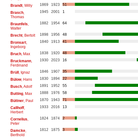
1869
1923
51
Brandt
, Willy
1945
2001
1
Brasch
,
Thomas
1882
1954
64
Braunfels
,
Walter
1898
1956
48
Brecht
, Bertolt
1840
1913
41
Bronsart
,
Ingeborg
1838
1920
48
Bruch
, Max
1930
2023
16
Bruckmann
,
Ferdinand
1846
1907
35
Brüll
, Ignaz
1830
1894
22
Bülow
, Hans
1891
1952
55
Busch
, Adolf
1888
1976
58
Butting
, Max
1870
1943
71
Büttner
, Paul
1933
2016
13
Callhoff
,
Herbert
1824
1874
2
Cornelius
,
Peter
1812
1875
3
Damcke
,
Berthold