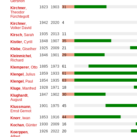
Gershon
1823
1903
31
Kirchner
,
Theodor
Fürchtegott
1942
2020
4
Kirchner
,
Volker David
1935
2013
11
Kirsch
, Sarah
1848
1907
35
Kistler
, Cyrill
1925
2009
21
Klebe
, Giselher
1846
1901
29
Kleinmichel
,
Richard
1885
1973
61
Klemperer
, Otto
1859
1933
61
Klengel
, Julius
1854
1935
63
Klengel
, Paul
1928
1971
18
Kluge
, Manfred
1847
1902
30
Klughardt
,
August
1901
1975
45
Klussmann
,
Ernst Gernot
1853
1916
44
Knorr
, Iwan
1930
2009
16
Kochan
, Günter
1926
2022
20
Koerppen
,
Alfred