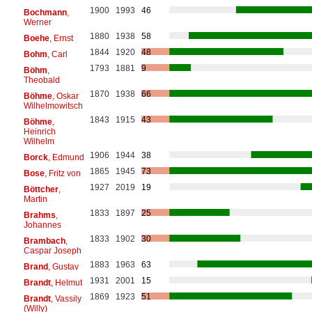
1900
1993
46
Bochmann
,
Werner
1880
1938
58
Boehe
, Ernst
1844
1920
48
Bohm
, Carl
1793
1881
9
Böhm
,
Theobald
1870
1938
66
Böhme
, Oskar
Wilhelmowitsch
1843
1915
43
Böhme
,
Heinrich
Wilhelm
1906
1944
38
Borck
, Edmund
1865
1945
73
Bose
, Fritz von
1927
2019
19
Böttcher
,
Martin
1833
1897
25
Brahms
,
Johannes
1833
1902
30
Brambach
,
Caspar Joseph
1883
1963
63
Brand
, Gustav
1931
2001
15
Brandt
, Helmut
1869
1923
51
Brandt
, Vassily
(Willy)