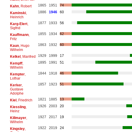
1865
1951
74
Kahn
, Robert
1886
1946
60
Kaminski
,
Heinrich
1877
1933
56
Karg-Elert
,
Sigfrid
1855
1934
62
Kauffmann
,
Fritz
1863
1932
60
Kaun
, Hugo
Wilhelm
1929
1999
17
Kelkel
, Manfred
1895
1991
51
Kempff
,
Wilhelm
1844
1918
46
Kempter
,
Lothar
1857
1923
51
Kerker
,
Gustave
Adolphe
1821
1885
13
Kiel
, Friedrich
1926
2003
20
Kiessling
,
Heinz
1927
2017
19
Killmayer
,
Wilhelm
1922
2019
24
Kingsley
,