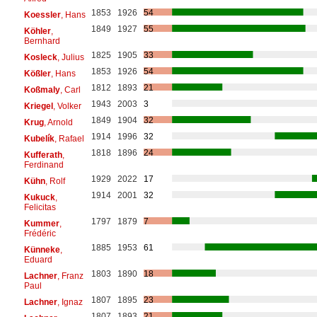
1853
1926
54
Koessler
, Hans
1849
1927
55
Köhler
,
Bernhard
1825
1905
33
Kosleck
, Julius
1853
1926
54
Kößler
, Hans
1812
1893
21
Koßmaly
, Carl
1943
2003
3
Kriegel
, Volker
1849
1904
32
Krug
, Arnold
1914
1996
32
Kubelík
, Rafael
1818
1896
24
Kufferath
,
Ferdinand
1929
2022
17
Kühn
, Rolf
1914
2001
32
Kukuck
,
Felicitas
1797
1879
7
Kummer
,
Frédéric
1885
1953
61
Künneke
,
Eduard
1803
1890
18
Lachner
, Franz
Paul
1807
1895
23
Lachner
, Ignaz
1807
1893
21