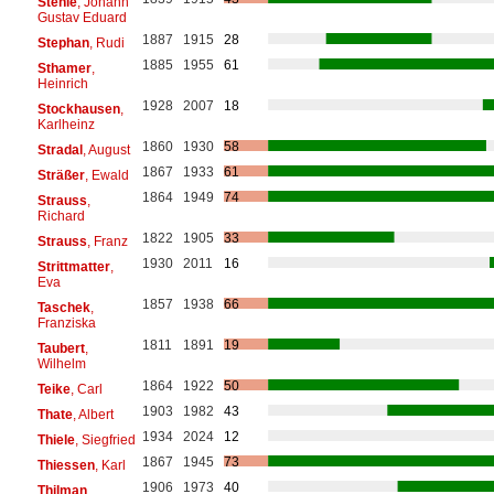
Stehle
, Johann
Gustav Eduard
1887
1915
28
Stephan
, Rudi
1885
1955
61
Sthamer
,
Heinrich
1928
2007
18
Stockhausen
,
Karlheinz
1860
1930
58
Stradal
, August
1867
1933
61
Sträßer
, Ewald
1864
1949
74
Strauss
,
Richard
1822
1905
33
Strauss
, Franz
1930
2011
16
Strittmatter
,
Eva
1857
1938
66
Taschek
,
Franziska
1811
1891
19
Taubert
,
Wilhelm
1864
1922
50
Teike
, Carl
1903
1982
43
Thate
, Albert
1934
2024
12
Thiele
, Siegfried
1867
1945
73
Thiessen
, Karl
1906
1973
40
Thilman
,