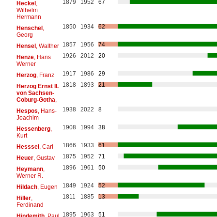
1879
1952
67
Heckel
,
Wilhelm
Hermann
1850
1934
62
Henschel
,
Georg
1857
1956
74
Hensel
, Walther
1926
2012
20
Henze
, Hans
Werner
1917
1986
29
Herzog
, Franz
1818
1893
21
Herzog Ernst II.
von Sachsen-
Coburg-Gotha
,
1938
2022
8
Hespos
, Hans-
Joachim
1908
1994
38
Hessenberg
,
Kurt
1866
1933
61
Hesssel
, Carl
1875
1952
71
Heuer
, Gustav
1896
1961
50
Heymann
,
Werner R.
1849
1924
52
Hildach
, Eugen
1811
1885
13
Hiller
,
Ferdinand
1895
1963
51
Hindemith
, Paul