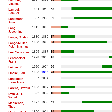
Lachner
,
Vinzenz
1884
1942
58
Lampel
,
Samuel
1887
1966
59
Landmann
,
Arno
1815
1880
8
Lang
,
Josephine
1830
1889
17
Lange
, Gustav
1850
1926
54
Lange-Müller
,
Peter Erasmus
1805
1887
15
Lee
, Sebastian
1928
2013
18
Lehrndorfer
,
Franz
1920
1974
26
Leimer
, Kurt
1866
1946
74
Lincke
, Paul
1937
2014
9
Longquich
,
Heinz Martin
1806
1889
17
Lorenz
, Oswald
1822
1882
10
Lyra
, Justus
Wilhelm
1897
1953
49
Mackeben
,
Theo
1860
1911
39