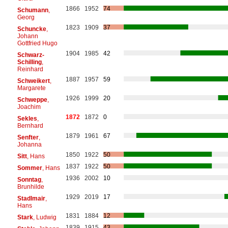
1866
1952
74
Schumann
,
Georg
1823
1909
37
Schuncke
,
Johann
Gottfried Hugo
1904
1985
42
Schwarz-
Schilling
,
Reinhard
1887
1957
59
Schweikert
,
Margarete
1926
1999
20
Schweppe
,
Joachim
1872
1872
0
Sekles
,
Bernhard
1879
1961
67
Senfter
,
Johanna
1850
1922
50
Sitt
, Hans
1837
1922
50
Sommer
, Hans
1936
2002
10
Sonntag
,
Brunhilde
1929
2019
17
Stadlmair
,
Hans
1831
1884
12
Stark
, Ludwig
1839
1915
43