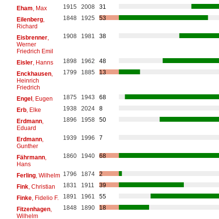
1915
2008
31
Eham
, Max
1848
1925
53
Eilenberg
,
Richard
1908
1981
38
Eisbrenner
,
Werner
Friedrich Emil
1898
1962
48
Eisler
, Hanns
1799
1885
13
Enckhausen
,
Heinrich
Friedrich
1875
1943
68
Engel
, Eugen
1938
2024
8
Erb
, Elke
1896
1958
50
Erdmann
,
Eduard
1939
1996
7
Erdmann
,
Gunther
1860
1940
68
Fährmann
,
Hans
1796
1874
2
Ferling
, Wilhelm
1831
1911
39
Fink
, Christian
1891
1961
55
Finke
, Fidelio F.
1848
1890
18
Fitzenhagen
,
Wilhelm